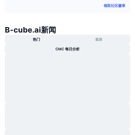
热门
加密货币 ETF
领取社区徽章
学习
CMC 模型上下文协议
新版
比特币 ETF
x402
新闻
B-cube.ai新闻
加密
以太币 ETF
币安学院
热门
最新
政治
CMC 每日分析
技术分析
研究报告
体育运动
RSI
视频
金融
MACD
词汇表
技术
衍生品
活动
NFT
总览
空投
NFT 总体统计数据
清算
钻石奖励