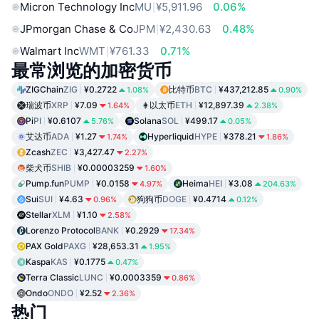
Micron Technology Inc
MU
¥5,911.96
0.06%
JPmorgan Chase & Co
JPM
¥2,430.63
0.48%
Walmart Inc
WMT
¥761.33
0.71%
最常浏览的加密货币
ZIGChain
ZIG
¥0.2722
比特币
BTC
¥437,212.85
1.08%
0.90%
瑞波币
XRP
¥7.09
以太币
ETH
¥12,897.39
1.64%
2.38%
Pi
PI
¥0.6107
Solana
SOL
¥499.17
5.76%
0.05%
艾达币
ADA
¥1.27
Hyperliquid
HYPE
¥378.21
1.74%
1.86%
Zcash
ZEC
¥3,427.47
2.27%
柴犬币
SHIB
¥0.00003259
1.60%
Pump.fun
PUMP
¥0.0158
Heima
HEI
¥3.08
4.97%
204.63%
Sui
SUI
¥4.63
狗狗币
DOGE
¥0.4714
0.96%
0.12%
Stellar
XLM
¥1.10
2.58%
Lorenzo Protocol
BANK
¥0.2929
17.34%
PAX Gold
PAXG
¥28,653.31
1.95%
Kaspa
KAS
¥0.1775
0.47%
Terra Classic
LUNC
¥0.0003359
0.86%
Ondo
ONDO
¥2.52
2.36%
热门