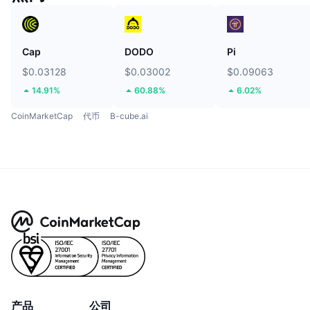
Cap
DODO
Pi
$0.03128
$0.03002
$0.09063
14.91%
60.88%
6.02%
CoinMarketCap
代币
B-cube.ai
产品
公司