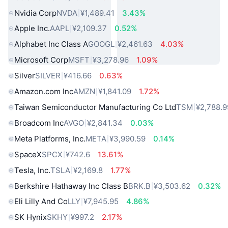
Nvidia Corp
NVDA
¥1,489.41
3.43%
Apple Inc.
AAPL
¥2,109.37
0.52%
Alphabet Inc Class A
GOOGL
¥2,461.63
4.03%
Microsoft Corp
MSFT
¥3,278.96
1.09%
Silver
SILVER
¥416.66
0.63%
Amazon.com Inc
AMZN
¥1,841.09
1.72%
Taiwan Semiconductor Manufacturing Co Ltd
TSM
¥2,788.9
Broadcom Inc
AVGO
¥2,841.34
0.03%
Meta Platforms, Inc.
META
¥3,990.59
0.14%
SpaceX
SPCX
¥742.6
13.61%
Tesla, Inc.
TSLA
¥2,169.8
1.77%
Berkshire Hathaway Inc Class B
BRK.B
¥3,503.62
0.32%
Eli Lilly And Co
LLY
¥7,945.95
4.86%
SK Hynix
SKHY
¥997.2
2.17%