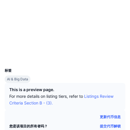
顶级交易者
文章
网站
交易所流入/流出
DEX API
转换器
排行榜
现货
情绪
企业
简讯
社交媒体
指标
热门
衍生品
合约
0x93C9...0b0A93
定价
CMC Launch
即将推出
恐惧和贪婪指数
etherscan.io
浏览器
资源
CMC Labs
最近添加
山寨币季节指数
钱包
CMC Max
UCID
领涨和领跌
市场周期指标
9553
文档
标签
头条新闻
访问最多
比特币市值占比
AI & Big Data
常见问题解答
Telegram 机器人
社区情绪
CoinMarketCap 20 指数
This is a preview page.
For more details on listing tiers, refer to
Listings Review
AI 集成
广告
Criteria Section B - (3).
区块链排名
CoinMarketCap 100 指数
CMC代理中心
更新代币信息
预测市场
ETF资金流向
网站微件
技能市场
提交代币解锁
您是该项目的所有者吗？