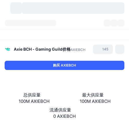
加密货币
仪表盘
加密货币
DexScan
市场
排名
Axie BCH - Gaming Guild
价格
145
AXIEBCH
信号
交易所
分类
New
市场概况
购买 AXIEBCH
热门
社区
历史记录
现货市场
中心化交易所
新
动态
API
代币解锁
加密货币数量
现货
总供应量
最大供应量
100M AXIEBCH
100M AXIEBCH
涨幅榜
话题
收益
产品
比特币金库
衍生品
API
流通供应量
模因 (Memes) 探索工具
0 AXIEBCH
直播活动
真实世界资产
币安币金库
产品
加密货币 API
去中心化交易所
网站
Website
Whitepaper