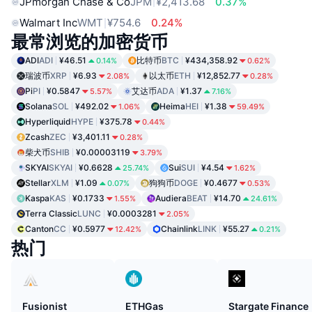
JPmorgan Chase & Co
JPM
¥2,413.68
0.37%
Walmart Inc
WMT
¥754.6
0.24%
最常浏览的加密货币
ADI
ADI
¥46.51
比特币
BTC
¥434,358.92
0.14%
0.62%
瑞波币
XRP
¥6.93
以太币
ETH
¥12,852.77
2.08%
0.28%
Pi
PI
¥0.5847
艾达币
ADA
¥1.37
5.57%
7.16%
Solana
SOL
¥492.02
Heima
HEI
¥1.38
1.06%
59.49%
Hyperliquid
HYPE
¥375.78
0.44%
Zcash
ZEC
¥3,401.11
0.28%
柴犬币
SHIB
¥0.00003119
3.79%
SKYAI
SKYAI
¥0.6628
Sui
SUI
¥4.54
25.74%
1.62%
Stellar
XLM
¥1.09
狗狗币
DOGE
¥0.4677
0.07%
0.53%
Kaspa
KAS
¥0.1733
Audiera
BEAT
¥14.70
1.55%
24.61%
Terra Classic
LUNC
¥0.0003281
2.05%
Canton
CC
¥0.5977
Chainlink
LINK
¥55.27
12.42%
0.21%
热门
Fusionist
ETHGas
Stargate Finance