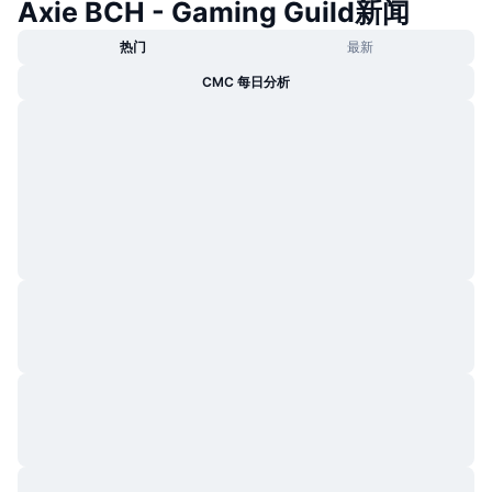
Axie BCH - Gaming Guild新闻
热门
加密货币 ETF
学习
CMC 模型上下文协议
热门
最新
新版
比特币 ETF
CMC 每日分析
x402
新闻
加密
以太币 ETF
币安学院
政治
技术分析
研究报告
体育运动
RSI
视频
金融
MACD
词汇表
技术
衍生品
活动
NFT
总览
空投
NFT 总体统计数据
清算
钻石奖励