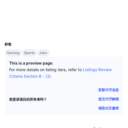
顶级交易者
文章
交易所流入/流出
DEX API
转换器
排行榜
现货
社交媒体
情绪
企业
简讯
指标
热门
衍生品
合约
0x3d13...312Ec9
浏览器
explorer.bitcoinunlimited.info
定价
CMC Launch
即将推出
恐惧和贪婪指数
UCID
12427
资源
CMC Labs
标签
最近添加
山寨币季节指数
Gaming
Sports
Jobs
CMC Max
领涨和领跌
市场周期指标
This is a preview page.
文档
For more details on listing tiers, refer to
Listings Review
头条新闻
访问最多
比特币市值占比
Criteria Section B - (3).
常见问题解答
Telegram 机器人
社区情绪
CoinMarketCap 20 指数
更新代币信息
AI 集成
广告
提交代币解锁
您是该项目的所有者吗？
区块链排名
CoinMarketCap 100 指数
领取社区徽章
CMC代理中心
预测市场
ETF资金流向
网站微件
技能市场