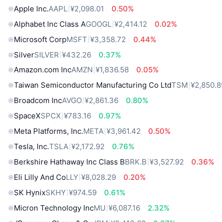
Apple Inc.
AAPL
¥2,098.01
0.50%
Alphabet Inc Class A
GOOGL
¥2,414.12
0.02%
Microsoft Corp
MSFT
¥3,358.72
0.44%
Silver
SILVER
¥432.26
0.37%
Amazon.com Inc
AMZN
¥1,836.58
0.05%
Taiwan Semiconductor Manufacturing Co Ltd
TSM
¥2,850.8
Broadcom Inc
AVGO
¥2,861.36
0.80%
SpaceX
SPCX
¥783.16
0.97%
Meta Platforms, Inc.
META
¥3,961.42
0.50%
Tesla, Inc.
TSLA
¥2,172.92
0.76%
Berkshire Hathaway Inc Class B
BRK.B
¥3,527.92
0.36%
Eli Lilly And Co
LLY
¥8,028.29
0.20%
SK Hynix
SKHY
¥974.59
0.61%
Micron Technology Inc
MU
¥6,087.16
2.32%