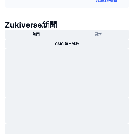
領取社群徽章
熱門
加密貨幣 ETF
學習
CMC 模型上下文協議
新推出
比特幣 ETF
Zukiverse新聞
x402
新聞
加密
以太幣 ETF
熱門
最新
替補
CMC 每日分析
政治
技術分析
研究報告
運動
RSI
影片
金融
MACD
詞彙庫
技術
衍生品
活動
NFT
總覽
空投
NFT 整體統計數字
清算
鑽石獎勵