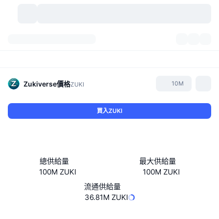
加密貨幣
儀表板
加密貨幣
DexScan
市場
排行
Zukiverse
價格
10M
ZUKI
信號
交易所
類別
New
市場綜覽
買入ZUKI
熱門
社群
歷史記錄
現貨市場
集中式交易所
新
動態
API
代幣解鎖
加密貨幣數量
現貨
總供給量
最大供給量
100M ZUKI
100M ZUKI
漲幅榜
話題
收益
產品
比特幣金庫
衍生品
API
流通供給量
迷因探索工具
36.81M ZUKI
直播
實體世界資產
BNB金庫
產品
加密貨幣 API
去中心化交易所
網站
Website
Whitepaper