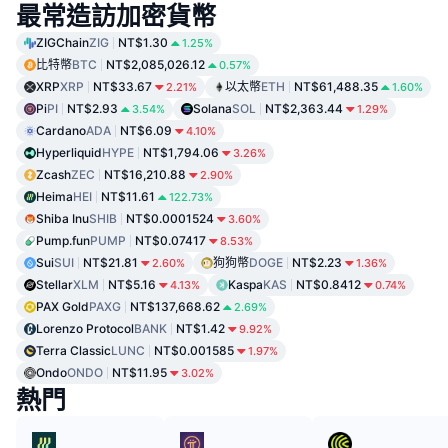
最常造訪加密貨幣
ZIGChain
ZIG
NT$1.30
1.25%
比特幣
BTC
NT$2,085,026.12
0.57%
XRP
XRP
NT$33.67
以太幣
ETH
NT$61,488.35
2.21%
1.60%
Pi
PI
NT$2.93
Solana
SOL
NT$2,363.44
3.54%
1.29%
Cardano
ADA
NT$6.09
4.10%
Hyperliquid
HYPE
NT$1,794.06
3.26%
Zcash
ZEC
NT$16,210.88
2.90%
Heima
HEI
NT$11.61
122.73%
Shiba Inu
SHIB
NT$0.0001524
3.60%
Pump.fun
PUMP
NT$0.07417
8.53%
Sui
SUI
NT$21.81
狗狗幣
DOGE
NT$2.23
2.60%
1.36%
Stellar
XLM
NT$5.16
Kaspa
KAS
NT$0.8412
4.13%
0.74%
PAX Gold
PAXG
NT$137,668.62
2.69%
Lorenzo Protocol
BANK
NT$1.42
9.92%
Terra Classic
LUNC
NT$0.001585
1.97%
Ondo
ONDO
NT$11.95
3.02%
熱門