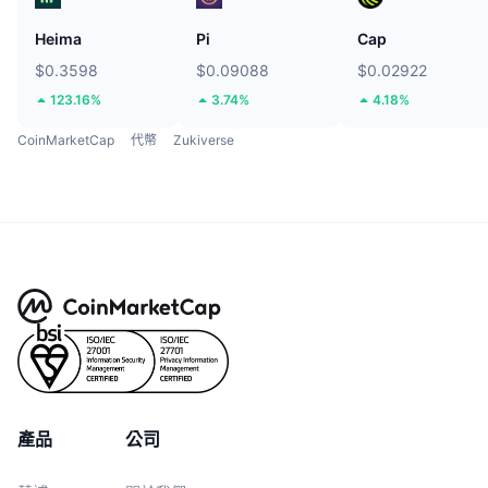
Heima
Pi
Cap
$0.3598
$0.09088
$0.02922
123.16%
3.74%
4.18%
CoinMarketCap
代幣
Zukiverse
產品
公司