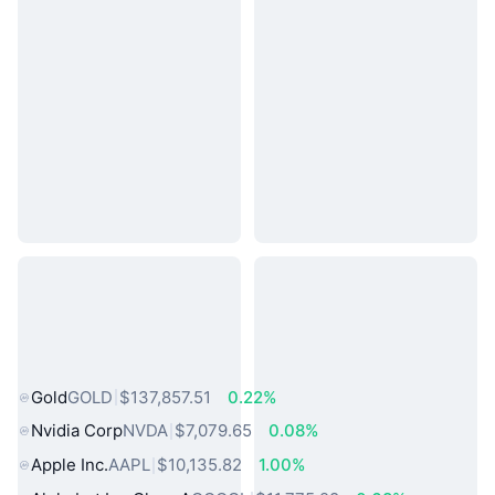
熱門現實世界資產
Gold
GOLD
$137,857.51
0.22%
Nvidia Corp
NVDA
$7,079.65
0.08%
Apple Inc.
AAPL
$10,135.82
1.00%