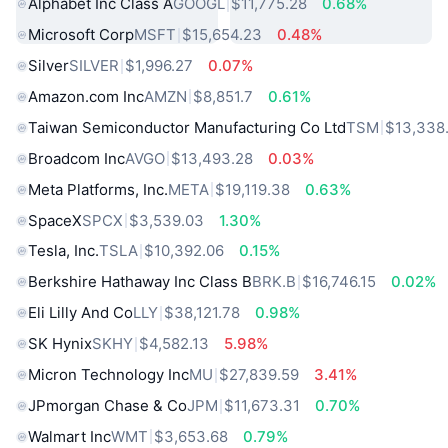
Alphabet Inc Class A
GOOGL
$11,775.28
0.68%
Microsoft Corp
MSFT
$15,654.23
0.48%
Silver
SILVER
$1,996.27
0.07%
Amazon.com Inc
AMZN
$8,851.7
0.61%
Taiwan Semiconductor Manufacturing Co Ltd
TSM
$13,338
Broadcom Inc
AVGO
$13,493.28
0.03%
Meta Platforms, Inc.
META
$19,119.38
0.63%
SpaceX
SPCX
$3,539.03
1.30%
Tesla, Inc.
TSLA
$10,392.06
0.15%
Berkshire Hathaway Inc Class B
BRK.B
$16,746.15
0.02%
Eli Lilly And Co
LLY
$38,121.78
0.98%
SK Hynix
SKHY
$4,582.13
5.98%
Micron Technology Inc
MU
$27,839.59
3.41%
JPmorgan Chase & Co
JPM
$11,673.31
0.70%
Walmart Inc
WMT
$3,653.68
0.79%