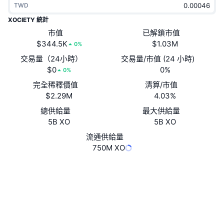
TWD
熱門
加密貨幣 ETF
學習
CMC 模型上下文協議
XOCIETY 統計
新推出
市值
已解鎖市值
比特幣 ETF
x402
新聞
$344.5K
$1.03M
0%
加密
以太幣 ETF
交易量（24小時）
交易量/市值 (24 小時)
替補
$0
0%
0%
政治
完全稀釋價值
清算/市值
技術分析
研究報告
$2.29M
4.03%
運動
總供給量
最大供給量
RSI
影片
5B XO
5B XO
金融
MACD
流通供給量
詞彙庫
750M XO
技術
Website
Whitepaper
衍生品
活動
網站
NFT
總覽
空投
社群
合約地址
0x90f9...xo::XO
NFT 整體統計數字
4.2
清算
鑽石獎勵
評級 (CertiK)