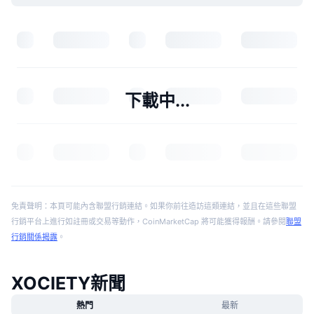
下載中...
免責聲明：本頁可能內含聯盟行銷連結。如果你前往造訪這類連結，並且在這些聯盟
行銷平台上進行如註冊或交易等動作，CoinMarketCap 將可能獲得報酬。請參閱
聯盟
行銷關係揭露
。
XOCIETY新聞
熱門
最新