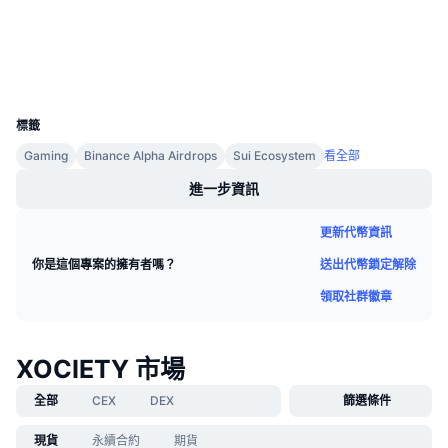
suivision.xyz
即將推出的銷售活動
區塊鏈瀏覽器
資金費率
學習賺幣
錢包
UCID
行事曆
36953
標籤
ICO 行事曆
Gaming
Binance Alpha Airdrops
Sui Ecosystem
看全部
進一步資訊
活動行事曆
更新代幣資訊
送出代幣鎖定解除
你是這個專案的擁有者嗎？
領取社群徽章
XOCIETY 市場
全部
CEX
DEX
篩選條件
現貨
永續合約
期貨