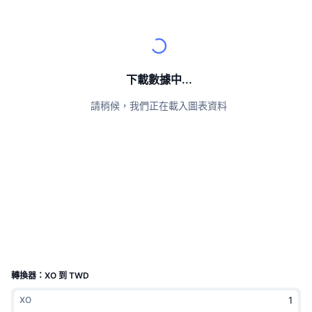
頂級交易者
文章
交易所流入/流出
DEX API
匯率換算
排行榜
現貨
情緒
企業
電子報
指標
熱門
衍生品
定價
CMC Launch
下載數據中...
即將推出
恐懼與貪婪指數
請稍候，我們正在載入圖表資料
資源
CMC Labs
近期新增
山寨幣季節指數
CMC Max
贏家與輸家
市場循環指標
文檔
頭條新聞
最多造訪
比特幣市佔率
常見問題解答
Telegram 機器人
社群情緒
CoinMarketCap 20 指數
AI 整合
廣告
區塊鏈排行榜
CoinMarketCap 100 指數
CMC代理中心
轉換器：XO 到 TWD
預測市場
ETF資金流向
網頁套件
XO
技能市場