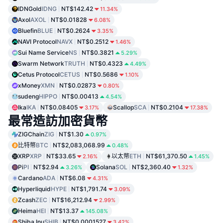
IDNGold
IDNG
NT$142.42
11.34%
Axol
AXOL
NT$0.01828
6.08%
Bluefin
BLUE
NT$0.2624
3.35%
NAVI Protocol
NAVX
NT$0.2512
1.46%
Sui Name Service
NS
NT$0.3821
5.29%
Swarm Network
TRUTH
NT$0.4323
4.49%
Cetus Protocol
CETUS
NT$0.5686
1.10%
xMoney
XMN
NT$0.02873
0.80%
sudeng
HIPPO
NT$0.00413
4.54%
Ika
IKA
NT$0.08405
Scallop
SCA
NT$0.2104
3.17%
17.38%
最常造訪加密貨幣
ZIGChain
ZIG
NT$1.30
0.97%
比特幣
BTC
NT$2,083,068.99
0.48%
XRP
XRP
NT$33.65
以太幣
ETH
NT$61,370.50
2.16%
1.45%
Pi
PI
NT$2.94
Solana
SOL
NT$2,360.40
3.26%
1.32%
Cardano
ADA
NT$6.08
4.31%
Hyperliquid
HYPE
NT$1,791.74
3.09%
Zcash
ZEC
NT$16,212.94
2.99%
Heima
HEI
NT$13.37
145.08%
Shiba Inu
SHIB
NT$0.0001527
3.42%