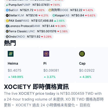
Pump.fun
PUMP
NT$0.07451
7.61%
Sui
SUI
NT$21.72
狗狗幣
DOGE
NT$2.22
3.02%
1.42%
Stellar
XLM
NT$5.16
Kaspa
KAS
NT$0.84
4.21%
0.62%
PAX Gold
PAXG
NT$137,498.88
2.66%
Lorenzo Protocol
BANK
NT$1.44
8.28%
Terra Classic
LUNC
NT$0.001576
2.56%
Ondo
ONDO
NT$11.92
3.29%
熱門
Heima
Pi
Cap
$0.4075
$0.09081
$0.02922
149.99%
3.37%
4.36%
XOCIETY 即時價格資訊
The live
XOCIETY price today
is NT$0.000459 TWD with
a 24-hour trading volume of 未提供.
XO 到 TWD 價格為即時
更新。
XOCIETY 過去 24 小時價格未有變化。
目前在