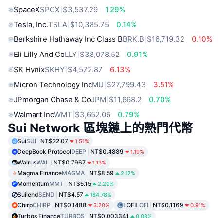
SpaceX
SPCX
$3,537.29
1.29%
Tesla, Inc.
TSLA
$10,385.75
0.14%
Berkshire Hathaway Inc Class B
BRK.B
$16,719.32
0.10%
Eli Lilly And Co
LLY
$38,078.52
0.91%
SK Hynix
SKHY
$4,572.87
6.13%
Micron Technology Inc
MU
$27,799.43
3.51%
JPmorgan Chase & Co
JPM
$11,668.2
0.70%
Walmart Inc
WMT
$3,652.06
0.79%
Sui Network 區塊鏈上的熱門代幣
Sui
SUI
NT$22.07
1.51%
DeepBook Protocol
DEEP
NT$0.4889
1.19%
Walrus
WAL
NT$0.7967
1.13%
Magma Finance
MAGMA
NT$8.59
2.12%
Momentum
MMT
NT$5.15
2.20%
Suilend
SEND
NT$4.57
184.78%
Chirp
CHIRP
NT$0.1488
LOFI
LOFI
NT$0.1169
3.20%
0.91%
Turbos Finance
TURBOS
NT$0.003341
0.08%