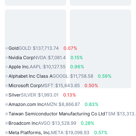
熱門現實世界資產
Gold
GOLD
$137,713.74
0.07%
Nvidia Corp
NVDA
$7,081.4
0.15%
Apple Inc.
AAPL
$10,127.55
0.96%
Alphabet Inc Class A
GOOGL
$11,758.58
0.59%
Microsoft Corp
MSFT
$15,643.65
0.50%
Silver
SILVER
$1,993.01
0.13%
Amazon.com Inc
AMZN
$8,866.87
0.83%
Taiwan Semiconductor Manufacturing Co Ltd
TSM
$13,313
Broadcom Inc
AVGO
$13,528.99
0.28%
Meta Platforms, Inc.
META
$19,098.93
0.57%