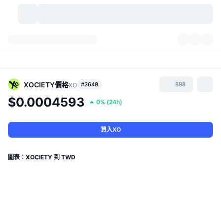
加密貨幣
儀表板
加密貨幣
DexScan
市場
排行
XOCIETY
價格
898
#3649
XO
$0.0004593
0%
(
24h
)
信號
交易所
類別
New
市場綜覽
熱門
社群
歷史記錄
現貨市場
集中式交易所
買入XO
新
動態
API
代幣解鎖
加密貨幣數量
現貨
圖表：XOCIETY 到 TWD
漲幅榜
話題
收益
產品
比特幣金庫
衍生品
API
迷因探索工具
直播
實體世界資產
BNB金庫
產品
加密貨幣 API
去中心化交易所