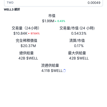
TWD
熱門
加密貨幣 ETF
學習
CMC 模型上下文協議
WELL3 統計
新推出
市值
比特幣 ETF
x402
新聞
$1.99M
0.43%
加密
以太幣 ETF
交易量（24小時）
交易量/市值 (24 小時)
替補
$10.84K
0.5433%
97.64%
政治
完全稀釋價值
清算/市值
技術分析
研究報告
$20.37M
0.17%
運動
總供給量
最大供給量
RSI
影片
42B $WELL
42B $WELL
金融
MACD
流通供給量
詞彙庫
4.11B $WELL
技術
Website
Whitepaper
衍生品
活動
網站
NFT
總覽
空投
社群
NFT 整體統計數字
清算
鑽石獎勵
0x6369...bddf9a