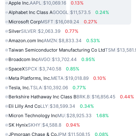
Apple Inc.
AAPL
$10,069.16
0.13%
Alphabet Inc Class A
GOOGL
$11,573.5
0.24%
Microsoft Corp
MSFT
$16,089.24
0.27%
Silver
SILVER
$2,063.39
0.77%
Amazon.com Inc
AMZN
$8,833.34
0.53%
Taiwan Semiconductor Manufacturing Co Ltd
TSM
$13,581.
Broadcom Inc
AVGO
$13,702.44
0.95%
SpaceX
SPCX
$3,740.58
0.85%
Meta Platforms, Inc.
META
$19,018.89
0.10%
Tesla, Inc.
TSLA
$10,392.06
0.77%
Berkshire Hathaway Inc Class B
BRK.B
$16,856.45
0.44%
Eli Lilly And Co
LLY
$38,599.34
0.34%
Micron Technology Inc
MU
$28,925.33
1.68%
SK Hynix
SKHY
$4,588.8
0.94%
JPmorgan Chase & Co
JPM
$11,508.15
0.08%