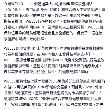
介紹WELL3——一個通過其去中心化物理基礎設施網絡
（DePIN）、去中心化身份（DID）和整合的人工智慧系統，重
新塑造健康和保健的先驅力量。超過一百萬名預註冊用戶熱切
期待其推出，WELL3旨在通過安全、數據驅動的健康旅程來提
升福祉。通過利用DePIN、區塊鏈和人工智慧分析，WELL3確
保每位用戶的體驗都是個性化且安全認證的，促進了一個在追
求健康中團結一致的社群。
WELL3的現實應用包括革命性地管理健康數據並將健康數據轉
化為有價值的獎勵。在DePIN和人工智慧技術的支持下，
WELL3通過使用區塊鏈技術和$WELL代幣來激勵健康行為並改
變健康數據管理。這種方法使用戶能夠掌控自己的健康數據，
確保其安全存儲並用於提供個性化的健康見解和獎勵。
WELL3獨特地位於蓬勃發展的5.6萬億美元全球健康市場和目前
市值2.2萬億美元的DePIN領域的交匯處，預計到2028年將增
長至3.5萬億美元。這個廣泛且快速增長的市場突顯了WELL3
通過將其與Web3和DePIN技術結合來革新健康產業的巨大潛
力。WELL3的戰略性整合DePIN，利用這些廣闊的機會，將先