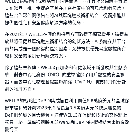
WELL3還積極形成戰略合作夥伴關係，並在其社交媒體平台上
宣布贈品，進一步提高了其在加密社區中的可見度和參與度。
這些合作夥伴關係旨在將AI與區塊鏈技術相結合，從而推進其
提供個性化和安全健康解決方案的使命。
在2021年，WELL3在興趣和採用方面取得了顯著增長，這得益
於其將保健與區塊鏈技術相結合的創新方法。AI系統在其平台
內的集成是一個關鍵的區別因素，允許提供優先考慮數據所有
權和安全的定制健康解決方案。
除了這些里程碑，WELL3在加密和保健領域不斷發展其生態系
統。對去中心化身份（DID）的重視確保了用戶數據的安全認
證，而去中心化物理基礎設施網絡（DePIN）則支持其保健計
劃的物理方面。
WELL3的戰略性DePIN集成旨在利用價值5.6萬億美元的全球保
健市場和預計到2028年將增長至3.5萬億美元的快速增長的
DePIN領域的巨大機會。這使WELL3在保健和技術的交匯點上
獨具一格，準備通過將其與Web3和DePIN技術相結合來徹底改
變行業。