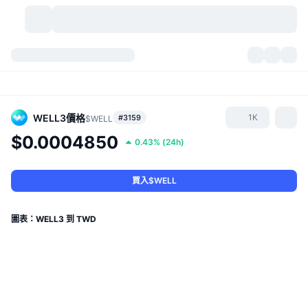
加密貨幣
儀表板
加密貨幣
DexScan
市場
排行
WELL3
價格
1K
#3159
$WELL
$0.0004850
0.43%
(
24h
)
信號
交易所
類別
New
市場綜覽
熱門
社群
歷史記錄
現貨市場
集中式交易所
買入$WELL
新
動態
API
代幣解鎖
加密貨幣數量
現貨
圖表：WELL3 到 TWD
漲幅榜
話題
收益
產品
比特幣金庫
衍生品
API
迷因探索工具
直播
實體世界資產
BNB金庫
產品
加密貨幣 API
去中心化交易所