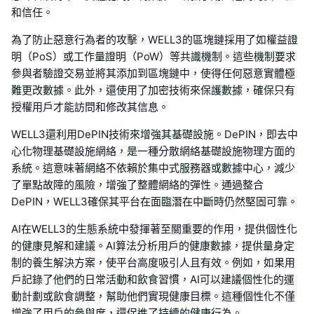
和信任。
為了防止惡意行為者的攻擊，WELL3的區塊鏈採用了如權益證
明（PoS）或工作量證明（PoW）等共識機制。這些機制要求
參與者驗證交易並將其添加到區塊鏈中，使得任何惡意實體極
難更改數據。此外，還使用了加密技術來保護數據，確保只有
授權用戶才能訪問和修改其信息。
WELL3還利用DePIN技術來增強其基礎設施。DePIN，即去中
心化物理基礎設施網絡，是一種分散網絡基礎設施物理方面的
系統。這意味著網絡不依賴於集中式服務器或數據中心，減少
了單點故障的風險，增強了整體網絡的彈性。通過整合
DePIN，WELL3確保其平台在面臨潛在中斷時仍然堅固可靠。
AI在WELL3的生態系統中發揮著至關重要的作用，提供個性化
的健康見解和建議。AI算法分析用戶的健康數據，提供量身定
制的養生解決方案，使平台高度吸引人且有效。例如，如果用
戶記錄了他們的日常活動和飲食習慣，AI可以建議個性化的運
動計劃或飲食調整，幫助他們實現健康目標。這種個性化不僅
增強了用戶的參與度，還促進了持續的健康行為。