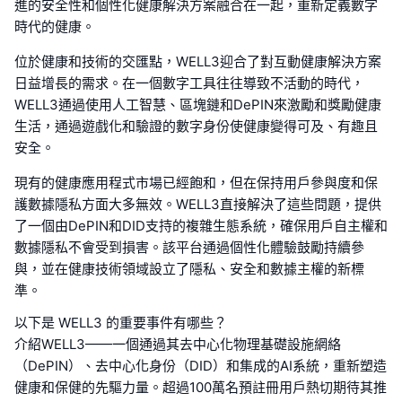
進的安全性和個性化健康解決方案融合在一起，重新定義數字
時代的健康。
位於健康和技術的交匯點，WELL3迎合了對互動健康解決方案
日益增長的需求。在一個數字工具往往導致不活動的時代，
WELL3通過使用人工智慧、區塊鏈和DePIN來激勵和獎勵健康
生活，通過遊戲化和驗證的數字身份使健康變得可及、有趣且
安全。
現有的健康應用程式市場已經飽和，但在保持用戶參與度和保
護數據隱私方面大多無效。WELL3直接解決了這些問題，提供
了一個由DePIN和DID支持的複雜生態系統，確保用戶自主權和
數據隱私不會受到損害。該平台通過個性化體驗鼓勵持續參
與，並在健康技術領域設立了隱私、安全和數據主權的新標
準。
以下是 WELL3 的重要事件有哪些？
介紹WELL3——一個通過其去中心化物理基礎設施網絡
（DePIN）、去中心化身份（DID）和集成的AI系統，重新塑造
健康和保健的先驅力量。超過100萬名預註冊用戶熱切期待其推