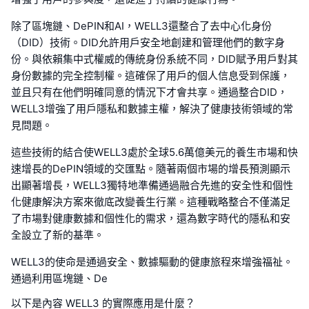
除了區塊鏈、DePIN和AI，WELL3還整合了去中心化身份
（DID）技術。DID允許用戶安全地創建和管理他們的數字身
份。與依賴集中式權威的傳統身份系統不同，DID賦予用戶對其
身份數據的完全控制權。這確保了用戶的個人信息受到保護，
並且只有在他們明確同意的情況下才會共享。通過整合DID，
WELL3增強了用戶隱私和數據主權，解決了健康技術領域的常
見問題。
這些技術的結合使WELL3處於全球5.6萬億美元的養生市場和快
速增長的DePIN領域的交匯點。隨著兩個市場的增長預測顯示
出顯著增長，WELL3獨特地準備通過融合先進的安全性和個性
化健康解決方案來徹底改變養生行業。這種戰略整合不僅滿足
了市場對健康數據和個性化的需求，還為數字時代的隱私和安
全設立了新的基準。
WELL3的使命是通過安全、數據驅動的健康旅程來增強福祉。
通過利用區塊鏈、De
以下是內容 WELL3 的實際應用是什麼？