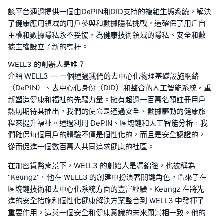
該平台通過提供一個由DePIN和DID支持的複雜生態系統，解決
了健康應用領域的用戶參與和數據隱私挑戰。這確保了用戶自
主權和數據隱私永不妥協，為健康技術領域的隱私、安全和數
據主權設立了新的標杆。
WELL3 的創辦人是誰？
介紹 WELL3 — 一個通過我們的去中心化物理基礎設施網絡
（DePIN）、去中心化身份（DID）和整合的人工智能系統，重
新塑造健康和福祉的先驅力量。擁有超過一百萬名預註冊用戶
熱切期待其推出，我們的使命是通過安全、數據驅動的健康旅
程來提升福祉。通過利用 DePIN、區塊鏈和人工智能分析，我
們確保每個用戶的體驗不僅是個性化的，而且是安全認證的，
從而促進一個數百萬人共同追求健康的社區。
在加密貨幣背景下，WELL3 的創始人是馮錦強，也被稱為
"Keungz"。他在 WELL3 的創建中扮演著關鍵角色，帶來了在
區塊鏈技術和去中心化系統方面的豐富經驗。Keungz 在將先
進的安全措施和個性化健康解決方案整合到 WELL3 中發揮了
重要作用，這與一個安全和健康意識的未來願景相一致。他的