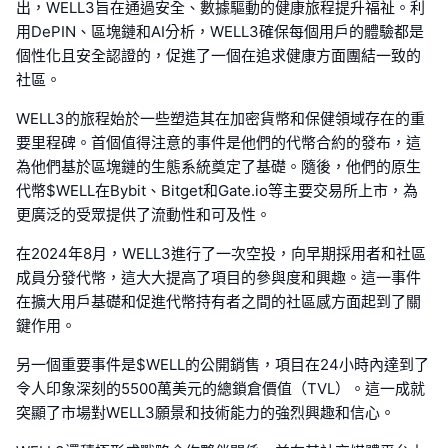
出，WELL3旨在通過安全、數據驅動的健康旅程提升福祉。利
用DePIN、區塊鏈和AI分析，WELL3確保每個用戶的體驗都是
個性化且安全認證的，促進了一個在追求健康方面團結一致的
社區。
WELL3的旅程始於一些塑造其在加密貨幣和保健領域存在的重
要里程碑。首個值得注意的事件是他們的代幣合約的發布，這
為他們基於區塊鏈的生態系統奠定了基礎。隨後，他們的原生
代幣$WELL在Bybit、Bitget和Gate.io等主要交易所上市，為
更廣泛的受眾提供了流動性和可及性。
在2024年8月，WELL3進行了一次空投，向早期採用者和社區
成員分發代幣，這大大提高了項目的參與度和興趣。這一事件
在擴大用戶基礎和促進代幣持有者之間的社區感方面起到了關
鍵作用。
另一個重要事件是$WELL的公開銷售，項目在24小時內達到了
令人印象深刻的5500萬美元的總鎖倉價值（TVL）。這一成就
突顯了市場對WELL3願景和技術能力的強烈興趣和信心。