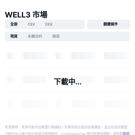
WELL3 市場
全部
CEX
DEX
篩選條件
現貨
永續合約
期貨
下載中...
免責聲明：本頁可能內含聯盟行銷連結。如果你前往造訪這類連結，並且在這些聯盟
行銷平台上進行如註冊或交易等動作，CoinMarketCap 將可能獲得報酬。請參閱
聯盟