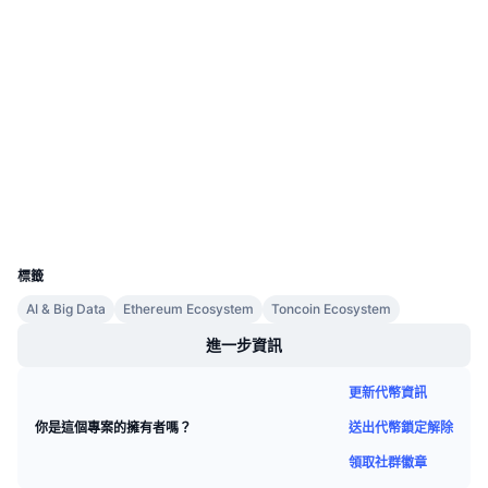
合約地址
即將推出的銷售活動
資金費率
學習賺幣
3.9
評級 (CertiK)
驗證
行事曆
etherscan.io
區塊鏈瀏覽器
ICO 行事曆
錢包
活動行事曆
UCID
32211
標籤
AI & Big Data
Ethereum Ecosystem
Toncoin Ecosystem
進一步資訊
更新代幣資訊
送出代幣鎖定解除
你是這個專案的擁有者嗎？
領取社群徽章