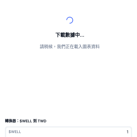
頂級交易者
文章
交易所流入/流出
DEX API
匯率換算
排行榜
現貨
情緒
企業
電子報
指標
熱門
衍生品
定價
CMC Launch
下載數據中...
即將推出
恐懼與貪婪指數
請稍候，我們正在載入圖表資料
資源
CMC Labs
近期新增
山寨幣季節指數
CMC Max
贏家與輸家
市場循環指標
文檔
頭條新聞
最多造訪
比特幣市佔率
常見問題解答
Telegram 機器人
社群情緒
CoinMarketCap 20 指數
AI 整合
廣告
區塊鏈排行榜
CoinMarketCap 100 指數
CMC代理中心
轉換器：$WELL 到 TWD
預測市場
ETF資金流向
網頁套件
$WELL
技能市場