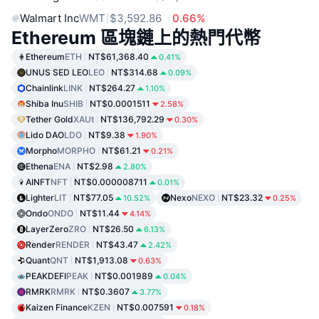
Walmart Inc
WMT
$3,592.86
0.66%
Ethereum 區塊鏈上的熱門代幣
Ethereum
ETH
NT$61,368.40
0.41%
UNUS SED LEO
LEO
NT$314.68
0.09%
Chainlink
LINK
NT$264.27
1.10%
Shiba Inu
SHIB
NT$0.0001511
2.58%
Tether Gold
XAUt
NT$136,792.29
0.30%
Lido DAO
LDO
NT$9.38
1.90%
Morpho
MORPHO
NT$61.21
0.21%
Ethena
ENA
NT$2.98
2.80%
AINFT
NFT
NT$0.000008711
0.01%
Lighter
LIT
NT$77.05
Nexo
NEXO
NT$23.32
10.52%
0.25%
Ondo
ONDO
NT$11.44
4.14%
LayerZero
ZRO
NT$26.50
6.13%
Render
RENDER
NT$43.47
2.42%
Quant
QNT
NT$1,913.08
0.63%
PEAKDEFI
PEAK
NT$0.001989
0.04%
RMRK
RMRK
NT$0.3607
3.77%
Kaizen Finance
KZEN
NT$0.007591
0.18%