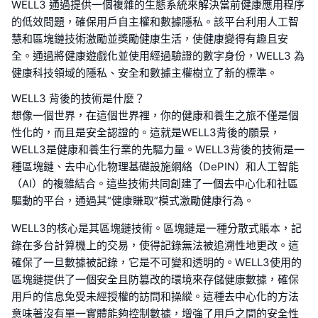
WELL3 通過提供一個複雜的生態系統來解決當前健康應用程序
的低效問題，確保用戶自主權和數據隱私。該平台利用人工智
慧和區塊鏈技術激勵並獎勵健康生活，使健康變得有趣且安
全。通過將健康遊戲化並使用經過驗證的數字身份，WELL3 為
健康科技領域的隱私、安全和數據主權樹立了新的標準。
WELL3 背後的技術是什麼？
想像一個世界，在這個世界裡，你的健康和養生之旅不僅是個
性化的，而且是安全認證的。這就是WELL3背後的願景，
WELL3是健康和養生行業的先驅力量。WELL3背後的技術是一
種區塊鏈、去中心化物理基礎設施網絡（DePIN）和人工智能
（AI）的複雜結合。這些技術共同創建了一個去中心化和社區
驅動的平台，通過其“健康賺取”模式激勵健康行為。
WELL3的核心是其區塊鏈技術。區塊鏈是一種分散式賬本，記
錄在多台計算機上的交易，使得記錄無法被追溯性地更改。這
確保了一旦數據被記錄，它是不可變和透明的。WELL3使用的
區塊鏈提供了一個安全且防篡改的環境來存儲健康數據，確保
用戶的信息免受未經授權的訪問和操縱。這種去中心化的方法
意味著沒有單一實體能夠控制數據，增強了用戶之間的安全性