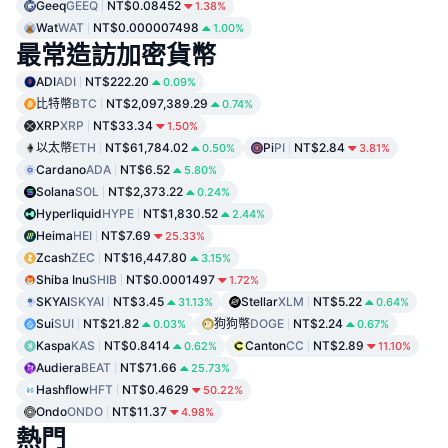
Geeq
GEEQ
NT$0.08452
1.38%
Wat
WAT
NT$0.000007498
1.00%
最常造訪加密貨幣
ADI
ADI
NT$222.20
0.09%
比特幣
BTC
NT$2,097,389.29
0.74%
XRP
XRP
NT$33.34
1.50%
以太幣
ETH
NT$61,784.02
Pi
PI
NT$2.84
0.50%
3.81%
Cardano
ADA
NT$6.52
5.80%
Solana
SOL
NT$2,373.22
0.24%
Hyperliquid
HYPE
NT$1,830.52
2.44%
Heima
HEI
NT$7.69
25.33%
Zcash
ZEC
NT$16,447.80
3.15%
Shiba Inu
SHIB
NT$0.0001497
1.72%
SKYAI
SKYAI
NT$3.45
Stellar
XLM
NT$5.22
31.13%
0.64%
Sui
SUI
NT$21.82
狗狗幣
DOGE
NT$2.24
0.03%
0.67%
Kaspa
KAS
NT$0.8414
Canton
CC
NT$2.89
0.62%
11.10%
Audiera
BEAT
NT$71.66
25.73%
Hashflow
HFT
NT$0.4629
50.22%
Ondo
ONDO
NT$11.37
4.98%
熱門