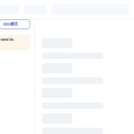
DEX模式
ated its