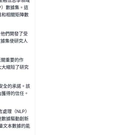
習和金融信息學領域
P）數據集。這
量和相關矩陣數
門，他們開發了受
數據集使研究人
著至關重要的作
大大縮短了研究
據安全的承諾。該
內獲得的信任。
語言處理（NLP）
速數據驅動創新
大量文本數據的能