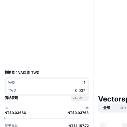
網站
Website
社群
合約地址
0xB7b3...3d6bBe
3.4
評級 (CertiK)
驗證
區塊鏈瀏覽器
etherscan.io
錢包
UCID
4441
轉換器：VAIX 到 TWD
VAIX
TWD
Vectors
價格表現
24小時
低
高
全部
CEX
NT$0.03686
NT$0.03768
歷史高點
NT$1,157.72