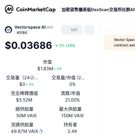
加密貨幣
儀表板
DexScan
交易所
社群
AP
Vectorspace AI
VAIX
52K
#3184
Vector Spac
$0.03686
contract ad
0%
(
24h
)
市值
$1.83M
0%
交易量（24小時）
交易量/市值 (24 小時)
$0
0%
0%
完全稀釋價值
清算/市值
$5.52M
21.00%
總供給量
最大供給量
50M VAIX
150M VAIX
流通供給量
持有者
49.87M VAIX
2.4K