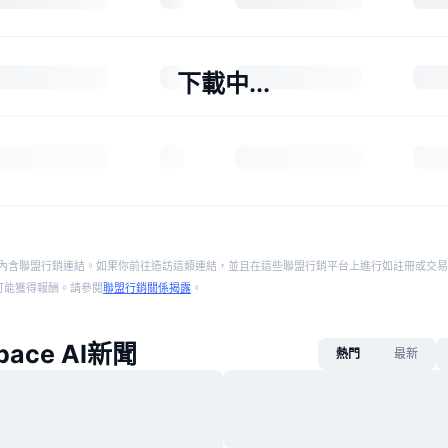
下載中...
內含聯盟行銷連結。如果你前往造訪這類連結，並且在這些聯盟行銷平台上進行如註冊或交易
p 將可能獲得報酬。請參閱
聯盟行銷關係揭露
。
space AI新聞
熱門
最新