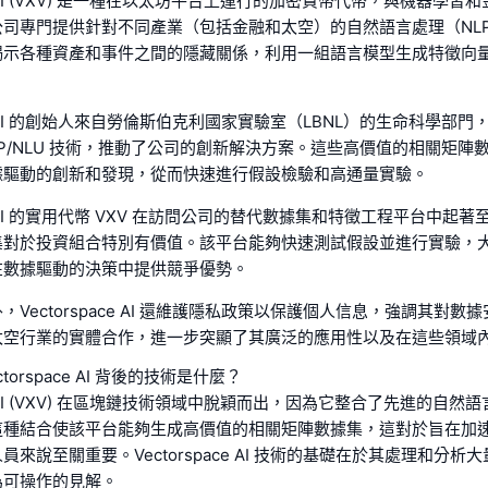
ace AI (VXV) 是一種在以太坊平台上運行的加密貨幣代幣，與機器學
公司專門提供針對不同產業（包括金融和太空）的自然語言處理（NL
揭示各種資產和事件之間的隱藏關係，利用一組語言模型生成特徵向
ace AI 的創始人來自勞倫斯伯克利國家實驗室（LBNL）的生命科學部
LP/NLU 技術，推動了公司的創新解決方案。這些高價值的相關矩陣
據驅動的創新和發現，從而快速進行假設檢驗和高通量實驗。
ace AI 的實用代幣 VXV 在訪問公司的替代數據集和特徵工程平台中起
集對於投資組合特別有價值。該平台能夠快速測試假設並進行實驗，
在數據驅動的決策中提供競爭優勢。
Vectorspace AI 還維護隱私政策以保護個人信息，強調其對數
太空行業的實體合作，進一步突顯了其廣泛的應用性以及在這些領域
torspace AI 背後的技術是什麼？
ace AI (VXV) 在區塊鏈技術領域中脫穎而出，因為它整合了先進的自然
這種結合使該平台能夠生成高價值的相關矩陣數據集，這對於旨在加
來說至關重要。Vectorspace AI 技術的基礎在於其處理和分析
為可操作的見解。