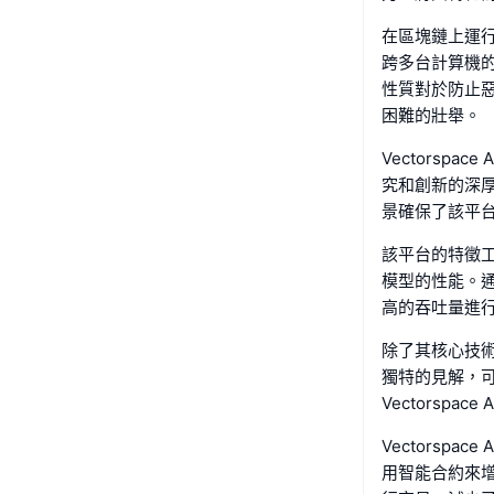
在區塊鏈上運行確
跨多台計算機
性質對於防止
困難的壯舉。
Vectorsp
究和創新的深
景確保了該平
該平台的特徵
模型的性能。通過
高的吞吐量進
除了其核心技術，
獨特的見解，
Vectorsp
Vectorsp
用智能合約來