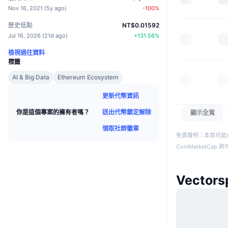
Nov 16, 2021
(
5y ago
)
-100
%
歷史低點
NT$0.01592
Jul 16, 2026
(
21d ago
)
+
131.56
%
檢視過往資料
標籤
AI & Big Data
Ethereum Ecosystem
更新代幣資訊
送出代幣鎖定解除
你是這個專案的擁有者嗎？
顯示全寬
領取社群徽章
免責聲明：本頁可能
CoinMarketCa
Vector