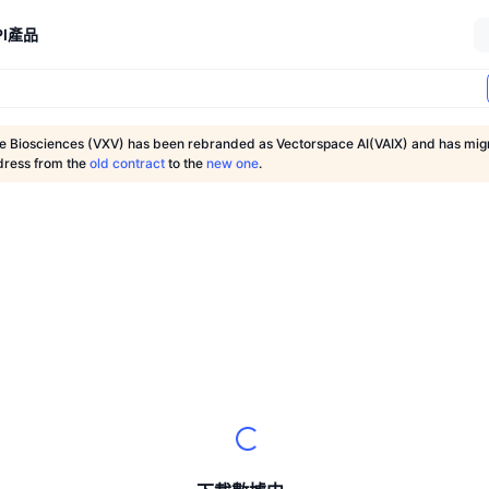
I
產品
e Biosciences (VXV) has been rebranded as Vectorspace AI(VAIX) and has migr
dress from the
old contract
to the
new one
.