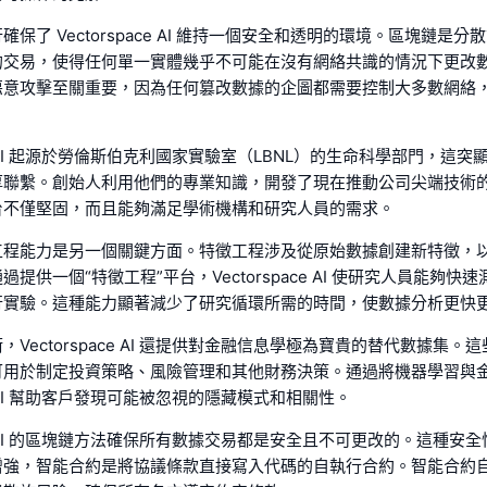
保了 Vectorspace AI 維持一個安全和透明的環境。區塊鏈是
的交易，使得任何單一實體幾乎不可能在沒有網絡共識的情況下更改
惡意攻擊至關重要，因為任何篡改數據的企圖都需要控制大多數網絡
ace AI 起源於勞倫斯伯克利國家實驗室（LBNL）的生命科學部門，這
厚聯繫。創始人利用他們的專業知識，開發了現在推動公司尖端技術
台不僅堅固，而且能夠滿足學術機構和研究人員的需求。
工程能力是另一個關鍵方面。特徵工程涉及從原始數據創建新特徵，
提供一個“特徵工程”平台，Vectorspace AI 使研究人員能夠快
行實驗。這種能力顯著減少了研究循環所需的時間，使數據分析更快
Vectorspace AI 還提供對金融信息學極為寶貴的替代數據集。
可用於制定投資策略、風險管理和其他財務決策。通過將機器學習與
ace AI 幫助客戶發現可能被忽視的隱藏模式和相關性。
ace AI 的區塊鏈方法確保所有數據交易都是安全且不可更改的。這種安
增強，智能合約是將協議條款直接寫入代碼的自執行合約。智能合約