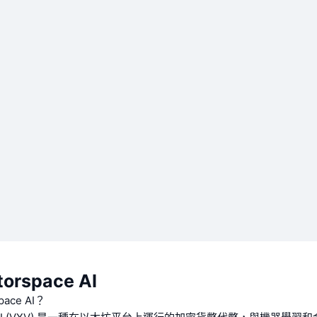
orspace AI
ace AI？