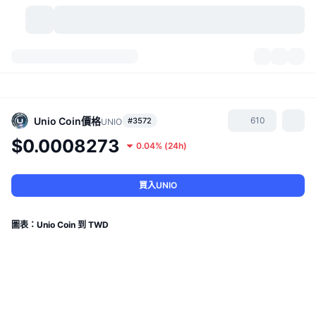
加密貨幣
儀表板
加密貨幣
DexScan
市場
排行
Unio Coin
價格
610
#3572
UNIO
$0.0008273
0.04%
(
24h
)
信號
交易所
類別
New
市場綜覽
熱門
社群
歷史記錄
現貨市場
集中式交易所
買入UNIO
新
動態
API
代幣解鎖
加密貨幣數量
現貨
圖表：Unio Coin 到 TWD
漲幅榜
話題
收益
產品
比特幣金庫
衍生品
API
迷因探索工具
直播
實體世界資產
BNB金庫
產品
加密貨幣 API
去中心化交易所