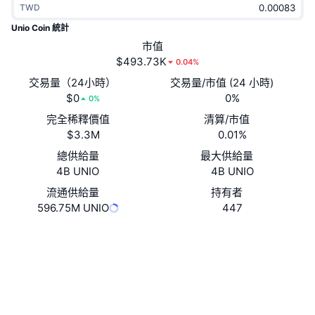
TWD
熱門
加密貨幣 ETF
學習
CMC 模型上下文協議
Unio Coin 統計
新推出
市值
比特幣 ETF
x402
新聞
$493.73K
0.04%
加密
以太幣 ETF
交易量（24小時）
交易量/市值 (24 小時)
替補
$0
0%
0%
政治
完全稀釋價值
清算/市值
技術分析
研究報告
$3.3M
0.01%
運動
總供給量
最大供給量
RSI
影片
4B UNIO
4B UNIO
金融
MACD
流通供給量
持有者
詞彙庫
596.75M UNIO
447
技術
Website
Whitepaper
衍生品
活動
網站
NFT
總覽
空投
社群
NFT 整體統計數字
清算
鑽石獎勵
合約地址
0x01aa...4B74Ab