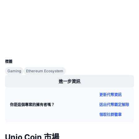
3.4
即將推出的銷售活動
評級 (CertiK)
資金費率
學習賺幣
驗證
etherscan.io
行事曆
區塊鏈瀏覽器
錢包
ICO 行事曆
UCID
32984
活動行事曆
標籤
Gaming
Ethereum Ecosystem
進一步資訊
更新代幣資訊
送出代幣鎖定解除
你是這個專案的擁有者嗎？
領取社群徽章
Unio Coin 市場