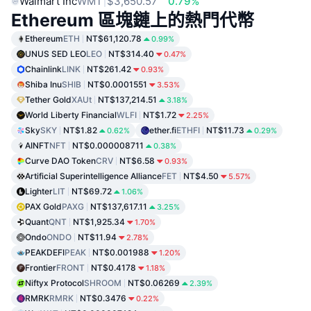
Walmart Inc
WMT
$3,650.57
0.79%
Ethereum 區塊鏈上的熱門代幣
Ethereum
ETH
NT$61,120.78
0.99%
UNUS SED LEO
LEO
NT$314.40
0.47%
Chainlink
LINK
NT$261.42
0.93%
Shiba Inu
SHIB
NT$0.0001551
3.53%
Tether Gold
XAUt
NT$137,214.51
3.18%
World Liberty Financial
WLFI
NT$1.72
2.25%
Sky
SKY
NT$1.82
ether.fi
ETHFI
NT$11.73
0.62%
0.29%
AINFT
NFT
NT$0.000008711
0.38%
Curve DAO Token
CRV
NT$6.58
0.93%
Artificial Superintelligence Alliance
FET
NT$4.50
5.57%
Lighter
LIT
NT$69.72
1.06%
PAX Gold
PAXG
NT$137,617.11
3.25%
Quant
QNT
NT$1,925.34
1.70%
Ondo
ONDO
NT$11.94
2.78%
PEAKDEFI
PEAK
NT$0.001988
1.20%
Frontier
FRONT
NT$0.4178
1.18%
Niftyx Protocol
SHROOM
NT$0.06269
2.39%
RMRK
RMRK
NT$0.3476
0.22%