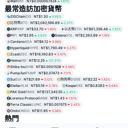
Wat
WAT
NT$0.000007424
1.67%
最常造訪加密貨幣
ZIGChain
ZIG
NT$1.30
0.65%
比特幣
BTC
NT$2,082,596.69
0.37%
XRP
XRP
NT$33.70
以太幣
ETH
NT$61,356.46
1.90%
1.32%
Pi
PI
NT$2.95
Solana
SOL
NT$2,363.89
3.83%
1.19%
Cardano
ADA
NT$6.12
3.06%
Hyperliquid
HYPE
NT$1,790.49
3.27%
Zcash
ZEC
NT$16,160.83
3.57%
Heima
HEI
NT$12.25
131.37%
Shiba Inu
SHIB
NT$0.0001528
3.59%
Pump.fun
PUMP
NT$0.07473
7.17%
Sui
SUI
NT$21.69
狗狗幣
DOGE
NT$2.22
3.12%
1.42%
Stellar
XLM
NT$5.16
Kaspa
KAS
NT$0.8383
3.76%
0.64%
PAX Gold
PAXG
NT$137,345.55
2.45%
Lorenzo Protocol
BANK
NT$1.43
7.51%
Terra Classic
LUNC
NT$0.001575
2.42%
Ondo
ONDO
NT$11.95
3.38%
熱門