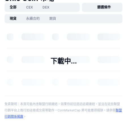
全部
CEX
DEX
篩選條件
現貨
永續合約
期貨
下載中...
免責聲明：本頁可能內含聯盟行銷連結。如果你前往造訪這類連結，並且在這些聯盟
行銷平台上進行如註冊或交易等動作，CoinMarketCap 將可能獲得報酬。請參閱
聯盟
行銷關係揭露
。