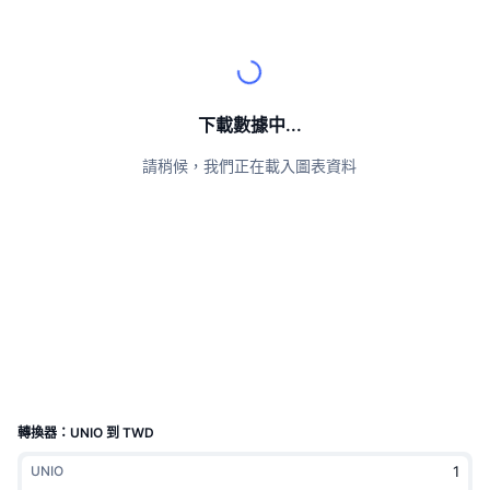
頂級交易者
文章
交易所流入/流出
DEX API
匯率換算
排行榜
現貨
情緒
企業
電子報
指標
熱門
衍生品
定價
CMC Launch
下載數據中...
即將推出
恐懼與貪婪指數
請稍候，我們正在載入圖表資料
資源
CMC Labs
近期新增
山寨幣季節指數
CMC Max
贏家與輸家
市場循環指標
文檔
頭條新聞
最多造訪
比特幣市佔率
常見問題解答
Telegram 機器人
社群情緒
CoinMarketCap 20 指數
AI 整合
廣告
區塊鏈排行榜
CoinMarketCap 100 指數
CMC代理中心
轉換器：UNIO 到 TWD
預測市場
ETF資金流向
網頁套件
UNIO
技能市場