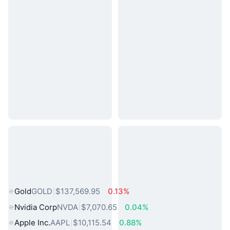
熱門現實世界資產
Gold
GOLD
$137,569.95
0.13%
Nvidia Corp
NVDA
$7,070.65
0.04%
Apple Inc.
AAPL
$10,115.54
0.88%