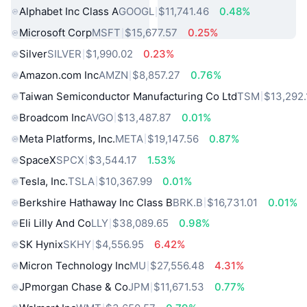
Alphabet Inc Class A
GOOGL
$11,741.46
0.48%
Microsoft Corp
MSFT
$15,677.57
0.25%
Silver
SILVER
$1,990.02
0.23%
Amazon.com Inc
AMZN
$8,857.27
0.76%
Taiwan Semiconductor Manufacturing Co Ltd
TSM
$13,292.
Broadcom Inc
AVGO
$13,487.87
0.01%
Meta Platforms, Inc.
META
$19,147.56
0.87%
SpaceX
SPCX
$3,544.17
1.53%
Tesla, Inc.
TSLA
$10,367.99
0.01%
Berkshire Hathaway Inc Class B
BRK.B
$16,731.01
0.01%
Eli Lilly And Co
LLY
$38,089.65
0.98%
SK Hynix
SKHY
$4,556.95
6.42%
Micron Technology Inc
MU
$27,556.48
4.31%
JPmorgan Chase & Co
JPM
$11,671.53
0.77%