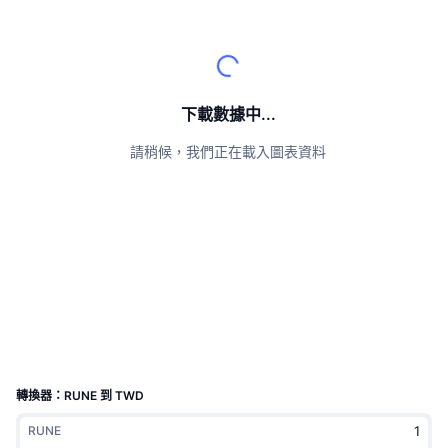
頂級交易者
文章
交易所流入/流出
DEX API
匯率換算
排行榜
現貨
情緒
企業
電子報
指標
熱門
衍生品
定價
CMC Launch
下載數據中...
即將推出
恐懼與貪婪指數
請稍候，我們正在載入圖表資料
資源
CMC Labs
近期新增
山寨幣季節指數
CMC Max
贏家與輸家
市場循環指標
文檔
頭條新聞
最多造訪
比特幣市佔率
常見問題解答
Telegram 機器人
社群情緒
CoinMarketCap 20 指數
AI 整合
廣告
區塊鏈排行榜
CoinMarketCap 100 指數
CMC代理中心
轉換器：RUNE 到 TWD
預測市場
ETF資金流向
網頁套件
RUNE
技能市場