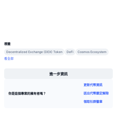
即將推出的銷售活動
thorchain.net
資金費率
學習賺幣
區塊鏈瀏覽器
行事曆
錢包
UCID
4157
ICO 行事曆
標籤
活動行事曆
Decentralized Exchange (DEX) Token
DeFi
Cosmos Ecosystem
看全部
Boost
進一步資訊
更新代幣資訊
送出代幣鎖定解除
你是這個專案的擁有者嗎？
領取社群徽章