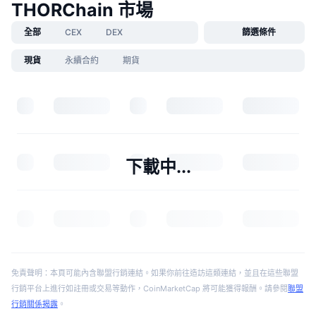
THORChain 市場
全部
CEX
DEX
篩選條件
現貨
永續合約
期貨
下載中...
免責聲明：本頁可能內含聯盟行銷連結。如果你前往造訪這類連結，並且在這些聯盟
行銷平台上進行如註冊或交易等動作，CoinMarketCap 將可能獲得報酬。請參閱
聯盟
行銷關係揭露
。