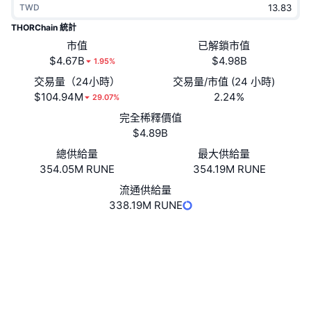
TWD
熱門
加密貨幣 ETF
學習
CMC 模型上下文協議
THORChain 統計
新推出
市值
已解鎖市值
比特幣 ETF
x402
新聞
$4.67B
$4.98B
1.95%
加密
以太幣 ETF
交易量（24小時）
交易量/市值 (24 小時)
替補
$104.94M
2.24%
29.07%
政治
完全稀釋價值
技術分析
研究報告
$4.89B
運動
總供給量
最大供給量
RSI
影片
354.05M RUNE
354.19M RUNE
金融
MACD
流通供給量
詞彙庫
338.19M RUNE
技術
網站
Website
Whitepaper
衍生品
活動
NFT
社群
總覽
空投
合約地址
THOR.RUNE
NFT 整體統計數字
清算
鑽石獎勵
驗證