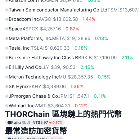
Amazon.com Inc
AMZN
$8,946.82
1.03%
Taiwan Semiconductor Manufacturing Co Ltd
TSM
$13,607.
Broadcom Inc
AVGO
$13,602.58
1.44%
SpaceX
SPCX
$4,257.16
0.87%
Meta Platforms, Inc.
META
$19,128.96
0.13%
Tesla, Inc.
TSLA
$10,620.33
0.18%
Berkshire Hathaway Inc Class B
BRK.B
$17,190.99
2.11%
Eli Lilly And Co
LLY
$39,190.53
2.45%
Micron Technology Inc
MU
$28,357.35
0.15%
SK Hynix
SKHY
$4,389.06
1.36%
JPmorgan Chase & Co
JPM
$11,547.1
0.11%
Walmart Inc
WMT
$3,604.31
0.12%
THORChain 區塊鏈上的熱門代幣
Rujira
RUJI
NT$5.97
0.57%
最常造訪加密貨幣