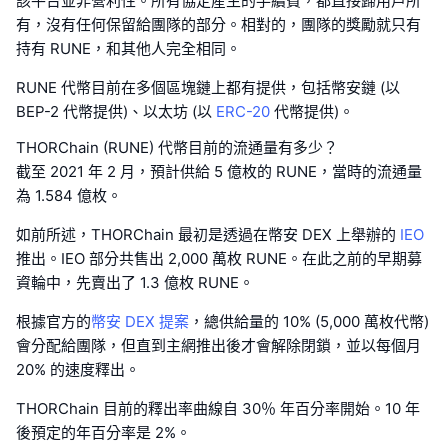
該平台並非營利性。所有協定産生的手續費，都直接歸用戶所
有，沒有任何保留給團隊的部分。相對的，團隊的獎勵就只有
持有 RUNE，和其他人完全相同。
RUNE 代幣目前在多個區塊鏈上都有提供，包括幣安鏈 (以
BEP-2 代幣提供)、以太坊 (以
ERC-20
代幣提供)。
THORChain (RUNE) 代幣目前的流通量有多少？
截至 2021 年 2 月，預計供給 5 億枚的 RUNE，當時的流通量
為 1.584 億枚。
如前所述，THORChain 最初是透過在幣安 DEX 上舉辦的
IEO
推出。IEO 部分共售出 2,000 萬枚 RUNE。在此之前的早期募
資輪中，先賣出了 1.3 億枚 RUNE。
根據官方的
幣安 DEX 提案
，總供給量的 10% (5,000 萬枚代幣)
會分配給團隊，但直到主網推出後才會解除閉鎖，並以每個月
20% 的速度釋出。
THORChain 目前的釋出率曲線自 30％ 年百分率開始。10 年
後預定的年百分率是 2%。