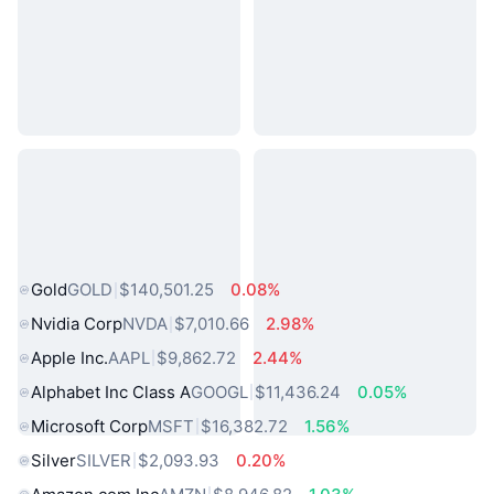
熱門現實世界資產
Gold
GOLD
$140,501.25
0.08%
Nvidia Corp
NVDA
$7,010.66
2.98%
Apple Inc.
AAPL
$9,862.72
2.44%
Alphabet Inc Class A
GOOGL
$11,436.24
0.05%
Microsoft Corp
MSFT
$16,382.72
1.56%
Silver
SILVER
$2,093.93
0.20%