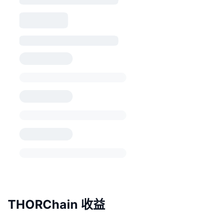
THORChain 收益