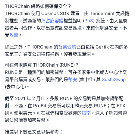
THORChain 網路如何確保安全？
THORChain 使用 Cosmos SDK 建置，由 Tendermint 共識機
制推動。透過新的
拜占庭容錯
權益證明 (
PoS
) 系統，由大量驗
證者共同合作，以提出並確認交易區塊，來確保網路安全，不
受
攻擊
。
除此之外，THORChain 的
智慧合約
已由包括 Certik 在内的多
家第三方資安公司稽核通過，沒有發現漏洞。
可在何處購買 THORChain (RUNE)？
RUNE 是一種熱門的加密貨幣，可在多家集中化或去中心化交
易平台購買或交易。最熱門的是
幣安
(集中化) 與
SushiSwap
(去中心化)。
截至 2021 年 2 月止，多數 RUNE 的交易對是與加密貨幣配
對。不過，在 ProBit 交易所可以用韓元交易 RUNE；在 FTX
則可使用美元。可在我們相當受歡迎的
指南
，深入了解如何透
過法幣購買加密貨幣。
推薦以下數篇文章以供參考：