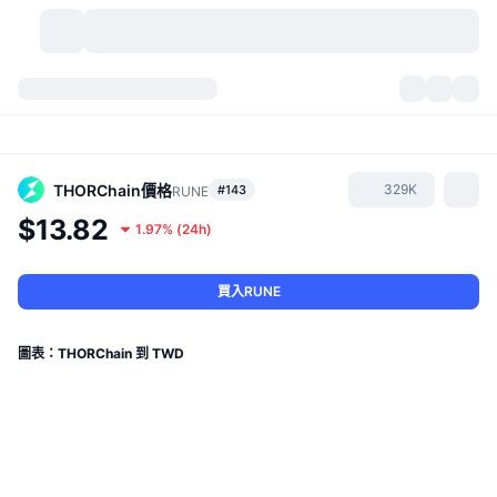
加密貨幣
儀表板
加密貨幣
DexScan
市場
排行
THORChain
價格
329K
#143
RUNE
$13.82
1.97%
(
24h
)
信號
交易所
類別
New
市場綜覽
熱門
社群
歷史記錄
現貨市場
集中式交易所
買入RUNE
新
動態
API
代幣解鎖
加密貨幣數量
現貨
圖表：THORChain 到 TWD
漲幅榜
話題
收益
產品
比特幣金庫
衍生品
API
迷因探索工具
直播
實體世界資產
BNB金庫
產品
加密貨幣 API
去中心化交易所