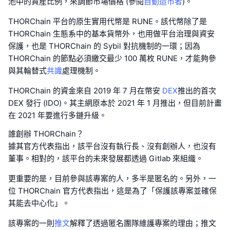
池中的資産比例，來調節市場價格 (參閱
自動造市者
)。
THORChain 平台的原生實用代幣是 RUNE。該代幣除了是
THORChain 生態系中的基本貨幣外，也用做平台治理與資安
保護，也是 THORChain 的 Sybil 對抗機制的一環；因為
THORChain 的節點必須繳交最少 100 萬枚 RUNE，才能夠參
與其輪替式
共識
處理機制。
THORChain 的資金來自 2019 年 7 月在幣安
DEX
推出的首次
DEX 發行 (IDO)。其主網原本於 2021 年 1 月推出，但目前計畫
在 2021 年要進行多鏈升級。
誰創辦 THORChain？
據其官方代表指出，該平台沒有執行長、沒有創辦人，也沒有
董事。相對的，該平台的未來發展都透過 Gitlab 來組織。
更重要的是，目前參與該專案的人，多半是匿名的。另外，一
位 THORChain 官方代表指出，這是為了「保護該專案並確保
其能去中心化」。
該專案的一則
推文
解釋了透過匿名團隊維護專案的理由；推文