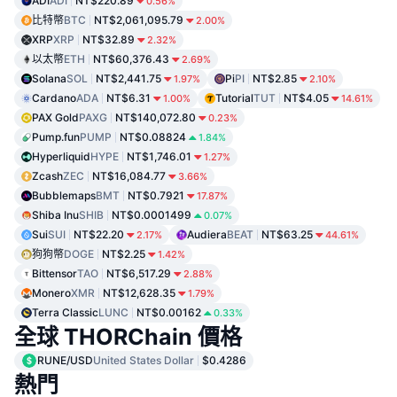
ADI
ADI
NT$220.89
0.56%
比特幣
BTC
NT$2,061,095.79
2.00%
XRP
XRP
NT$32.89
2.32%
以太幣
ETH
NT$60,376.43
2.69%
Solana
SOL
NT$2,441.75
Pi
PI
NT$2.85
1.97%
2.10%
Cardano
ADA
NT$6.31
Tutorial
TUT
NT$4.05
1.00%
14.61%
PAX Gold
PAXG
NT$140,072.80
0.23%
Pump.fun
PUMP
NT$0.08824
1.84%
Hyperliquid
HYPE
NT$1,746.01
1.27%
Zcash
ZEC
NT$16,084.77
3.66%
Bubblemaps
BMT
NT$0.7921
17.87%
Shiba Inu
SHIB
NT$0.0001499
0.07%
Sui
SUI
NT$22.20
Audiera
BEAT
NT$63.25
2.17%
44.61%
狗狗幣
DOGE
NT$2.25
1.42%
Bittensor
TAO
NT$6,517.29
2.88%
Monero
XMR
NT$12,628.35
1.79%
Terra Classic
LUNC
NT$0.00162
0.33%
全球 THORChain 價格
RUNE/USD
United States Dollar
$0.4286
熱門