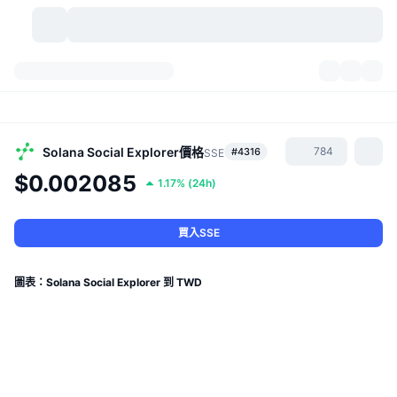
加密貨幣
儀表板
加密貨幣
DexScan
市場
排行
Solana Social Explorer
價格
784
#4316
SSE
$0.002085
1.17%
(
24h
)
信號
交易所
類別
New
市場綜覽
熱門
社群
歷史記錄
現貨市場
集中式交易所
買入SSE
新
動態
API
代幣解鎖
加密貨幣數量
現貨
圖表：Solana Social Explorer 到 TWD
漲幅榜
話題
收益
產品
比特幣金庫
衍生品
API
迷因探索工具
直播
實體世界資產
BNB金庫
產品
加密貨幣 API
去中心化交易所