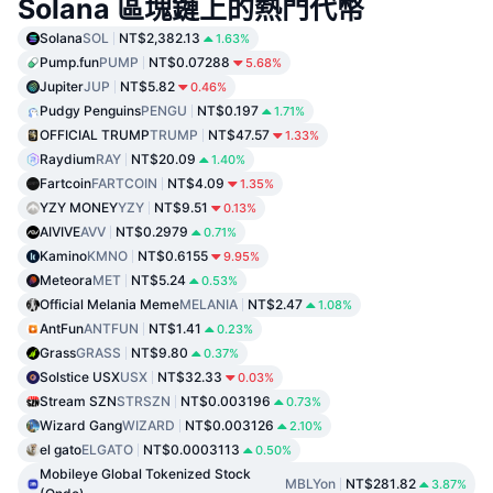
Solana 區塊鏈上的熱門代幣
Solana
SOL
NT$2,382.13
1.63%
Pump.fun
PUMP
NT$0.07288
5.68%
Jupiter
JUP
NT$5.82
0.46%
Pudgy Penguins
PENGU
NT$0.197
1.71%
OFFICIAL TRUMP
TRUMP
NT$47.57
1.33%
Raydium
RAY
NT$20.09
1.40%
Fartcoin
FARTCOIN
NT$4.09
1.35%
YZY MONEY
YZY
NT$9.51
0.13%
AIVIVE
AVV
NT$0.2979
0.71%
Kamino
KMNO
NT$0.6155
9.95%
Meteora
MET
NT$5.24
0.53%
Official Melania Meme
MELANIA
NT$2.47
1.08%
AntFun
ANTFUN
NT$1.41
0.23%
Grass
GRASS
NT$9.80
0.37%
Solstice USX
USX
NT$32.33
0.03%
Stream SZN
STRSZN
NT$0.003196
0.73%
Wizard Gang
WIZARD
NT$0.003126
2.10%
el gato
ELGATO
NT$0.0003113
0.50%
Mobileye Global Tokenized Stock
MBLYon
NT$281.82
3.87%