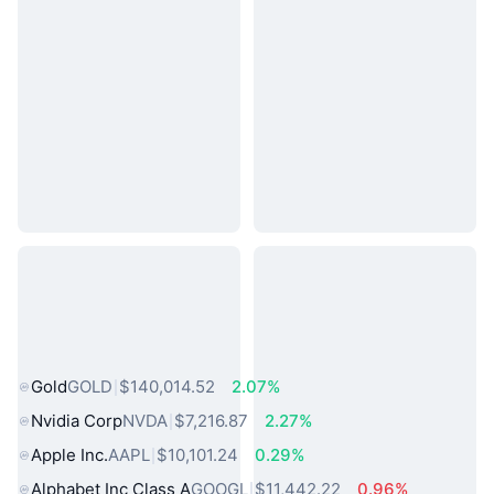
熱門現實世界資產
Gold
GOLD
$140,014.52
2.07%
Nvidia Corp
NVDA
$7,216.87
2.27%
Apple Inc.
AAPL
$10,101.24
0.29%
Alphabet Inc Class A
GOOGL
$11,442.22
0.96%