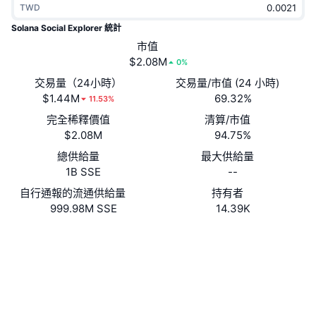
TWD
熱門
加密貨幣 ETF
學習
CMC 模型上下文協議
Solana Social Explorer 統計
新推出
市值
比特幣 ETF
x402
新聞
$2.08M
0%
加密
以太幣 ETF
交易量（24小時）
交易量/市值 (24 小時)
替補
$1.44M
69.32%
11.53%
政治
完全稀釋價值
清算/市值
技術分析
研究報告
$2.08M
94.75%
運動
總供給量
最大供給量
RSI
影片
1B SSE
--
金融
MACD
自行通報的流通供給量
持有者
詞彙庫
999.98M SSE
14.39K
技術
Website
Whitepaper
衍生品
活動
網站
NFT
總覽
空投
社群
合約地址
H4phNb...XJpump
NFT 整體統計數字
3.5
清算
鑽石獎勵
評級 (CertiK)