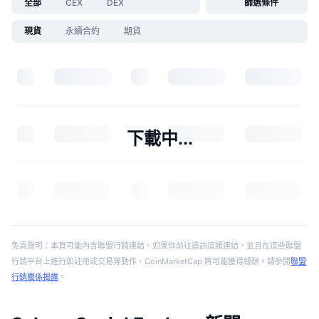
全部
CEX
DEX
篩選條件
現貨
永續合約
期貨
下載中...
免責聲明：本頁可能內含聯盟行銷連結。如果你前往造訪這類連結，並且在這些聯盟
行銷平台上進行如註冊或交易等動作，CoinMarketCap 將可能獲得報酬。請參閱
聯盟
行銷關係揭露
。