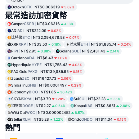
(Ondo)
Octokn
OTK
NT$0.006319
5.02%
最常造訪加密貨幣
Casper
CSPR
NT$0.06316
4.13%
ADI
ADI
NT$222.09
0.02%
比特幣
BTC
NT$2,094,678.58
0.07%
XRP
XRP
NT$33.50
以太幣
ETH
NT$61,885.74
0.18%
0.24%
Pi
PI
NT$2.95
Solana
SOL
NT$2,431.43
3.88%
2.14%
Cardano
ADA
NT$6.43
1.02%
Hyperliquid
HYPE
NT$1,758.43
4.03%
PAX Gold
PAXG
NT$139,885.95
0.15%
Zcash
ZEC
NT$16,127.73
2.06%
Shiba Inu
SHIB
NT$0.0001497
0.29%
Biconomy
BICO
NT$1.85
30.42%
SKYAI
SKYAI
NT$3.70
Sui
SUI
NT$22.28
1.28%
2.35%
狗狗幣
DOGE
NT$2.27
Kaspa
KAS
NT$0.8651
0.54%
2.88%
Wiki Cat
WKC
NT$0.000002452
6.57%
Stellar
XLM
NT$5.28
Ondo
ONDO
NT$11.34
1.22%
0.15%
熱門