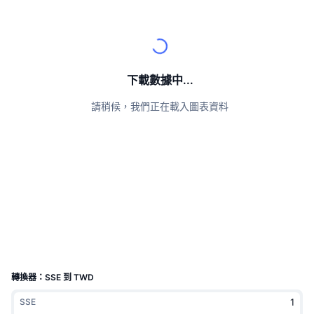
頂級交易者
文章
交易所流入/流出
DEX API
匯率換算
排行榜
現貨
情緒
企業
電子報
指標
熱門
衍生品
定價
CMC Launch
下載數據中...
即將推出
恐懼與貪婪指數
請稍候，我們正在載入圖表資料
資源
CMC Labs
近期新增
山寨幣季節指數
CMC Max
贏家與輸家
市場循環指標
文檔
頭條新聞
最多造訪
比特幣市佔率
常見問題解答
Telegram 機器人
社群情緒
CoinMarketCap 20 指數
AI 整合
廣告
區塊鏈排行榜
CoinMarketCap 100 指數
CMC代理中心
轉換器：SSE 到 TWD
預測市場
ETF資金流向
網頁套件
SSE
技能市場