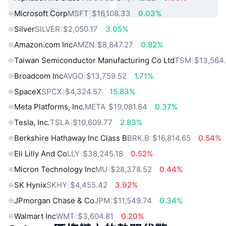
Microsoft Corp
MSFT
$16,108.33
0.03%
Silver
SILVER
$2,050.17
3.05%
Amazon.com Inc
AMZN
$8,847.27
0.82%
Taiwan Semiconductor Manufacturing Co Ltd
TSM
$13,564
Broadcom Inc
AVGO
$13,759.52
1.71%
SpaceX
SPCX
$4,324.57
15.83%
Meta Platforms, Inc.
META
$19,081.84
0.37%
Tesla, Inc.
TSLA
$10,609.77
2.83%
Berkshire Hathaway Inc Class B
BRK.B
$16,814.65
0.54%
Eli Lilly And Co
LLY
$38,245.18
0.52%
Micron Technology Inc
MU
$28,378.52
0.44%
SK Hynix
SKHY
$4,455.42
3.92%
JPmorgan Chase & Co
JPM
$11,549.74
0.34%
Walmart Inc
WMT
$3,604.81
0.20%