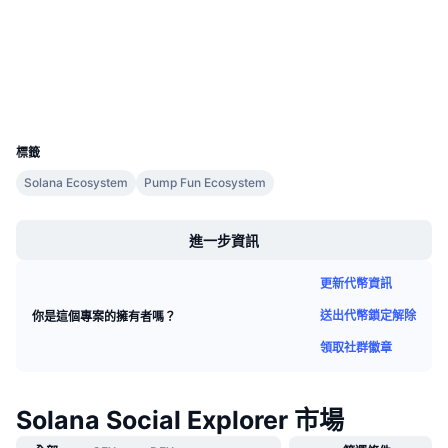
solscan.io
即將推出的銷售活動
區塊鏈瀏覽器
資金費率
學習賺幣
錢包
行事曆
UCID
35886
ICO 行事曆
標籤
Solana Ecosystem
Pump Fun Ecosystem
活動行事曆
Boost
進一步資訊
更新代幣資訊
送出代幣鎖定解除
你是這個專案的擁有者嗎？
領取社群徽章
Solana Social Explorer 市場