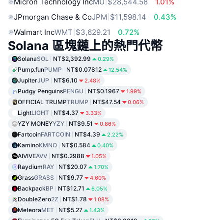
Micron Technology Inc
MU
$28,544.58
1.01%
JPmorgan Chase & Co
JPM
$11,598.14
0.43%
Walmart Inc
WMT
$3,629.21
0.72%
Solana 區塊鏈上的熱門代幣
Solana
SOL
NT$2,392.99
0.29%
Pump.fun
PUMP
NT$0.07812
12.54%
Jupiter
JUP
NT$6.10
2.48%
Pudgy Penguins
PENGU
NT$0.1967
1.99%
OFFICIAL TRUMP
TRUMP
NT$47.54
0.06%
Light
LIGHT
NT$4.37
3.33%
YZY MONEY
YZY
NT$9.51
0.86%
Fartcoin
FARTCOIN
NT$4.39
2.22%
Kamino
KMNO
NT$0.584
0.40%
AIVIVE
AVV
NT$0.2988
1.05%
Raydium
RAY
NT$20.07
1.70%
Grass
GRASS
NT$9.77
4.60%
Backpack
BP
NT$12.71
6.05%
DoubleZero
2Z
NT$1.78
1.08%
Meteora
MET
NT$5.27
1.43%