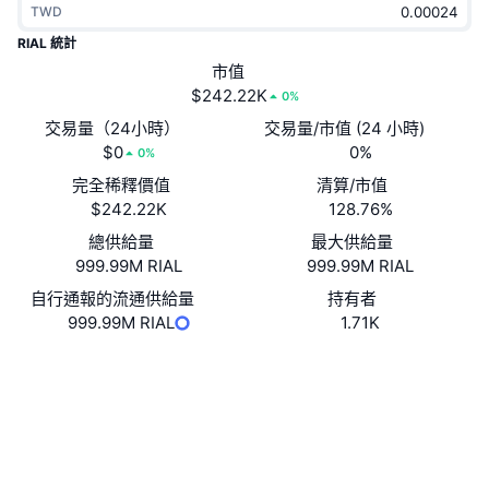
TWD
熱門
加密貨幣 ETF
學習
CMC 模型上下文協議
RIAL 統計
新推出
市值
比特幣 ETF
x402
新聞
$242.22K
0%
加密
以太幣 ETF
交易量（24小時）
交易量/市值 (24 小時)
替補
$0
0%
0%
政治
完全稀釋價值
清算/市值
技術分析
研究報告
$242.22K
128.76%
運動
總供給量
最大供給量
RSI
影片
999.99M RIAL
999.99M RIAL
金融
MACD
自行通報的流通供給量
持有者
詞彙庫
999.99M RIAL
1.71K
技術
網站
Website
衍生品
活動
社群
NFT
總覽
合約地址
C4j1kR...FzAUSA
空投
2.6
評級 (CertiK)
NFT 整體統計數字
清算
區塊鏈瀏覽器
solscan.io
鑽石獎勵