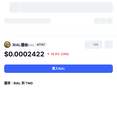
加密貨幣
儀表板
加密貨幣
DexScan
市場
排行
RIAL
價格
188
#7747
RIAL
$0.0002422
16.6%
(
24h
)
信號
交易所
類別
New
市場綜覽
熱門
社群
歷史記錄
現貨市場
集中式交易所
買入RIAL
新
動態
API
代幣解鎖
加密貨幣數量
現貨
圖表：RIAL 到 TWD
漲幅榜
話題
收益
產品
比特幣金庫
衍生品
API
迷因探索工具
直播
實體世界資產
BNB金庫
產品
加密貨幣 API
去中心化交易所