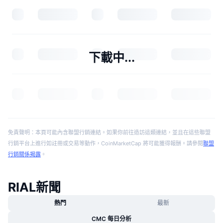
下載中...
免責聲明：本頁可能內含聯盟行銷連結。如果你前往造訪這類連結，並且在這些聯盟
行銷平台上進行如註冊或交易等動作，CoinMarketCap 將可能獲得報酬。請參閱
聯盟
行銷關係揭露
。
RIAL新聞
熱門
最新
CMC 每日分析