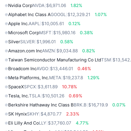
Nvidia Corp
NVDA
$6,971.06
1.82%
Alphabet Inc Class A
GOOGL
$12,329.21
1.07%
Apple Inc.
AAPL
$10,005.61
0.12%
Microsoft Corp
MSFT
$15,980.16
0.38%
Silver
SILVER
$1,996.01
0.58%
Amazon.com Inc
AMZN
$9,034.88
0.82%
Taiwan Semiconductor Manufacturing Co Ltd
TSM
$13,542
Broadcom Inc
AVGO
$13,446.01
0.46%
Meta Platforms, Inc.
META
$19,237.8
1.29%
SpaceX
SPCX
$3,611.89
10.78%
Tesla, Inc.
TSLA
$10,501.26
0.69%
Berkshire Hathaway Inc Class B
BRK.B
$16,719.9
0.07%
SK Hynix
SKHY
$4,870.77
2.33%
Eli Lilly And Co
LLY
$37,760.07
4.77%