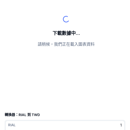
頂級交易者
文章
交易所流入/流出
DEX API
匯率換算
排行榜
現貨
情緒
企業
電子報
指標
熱門
衍生品
定價
CMC Launch
下載數據中...
即將推出
恐懼與貪婪指數
請稍候，我們正在載入圖表資料
資源
CMC Labs
近期新增
山寨幣季節指數
CMC Max
贏家與輸家
市場循環指標
文檔
頭條新聞
最多造訪
比特幣市佔率
常見問題解答
Telegram 機器人
社群情緒
CoinMarketCap 20 指數
AI 整合
廣告
區塊鏈排行榜
CoinMarketCap 100 指數
CMC代理中心
轉換器：RIAL 到 TWD
預測市場
ETF資金流向
網頁套件
RIAL
技能市場