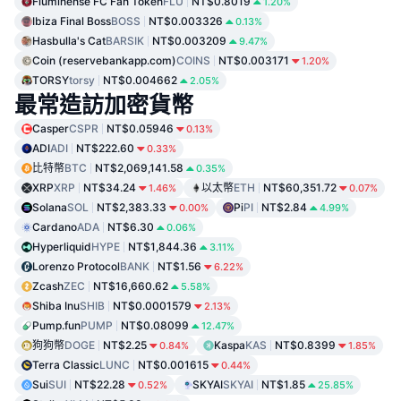
Fluminense FC Fan Token
FLU
NT$0.8019
1.20%
Ibiza Final Boss
BOSS
NT$0.003326
0.13%
Hasbulla's Cat
BARSIK
NT$0.003209
9.47%
Coin (reservebankapp.com)
COINS
NT$0.003171
1.20%
TORSY
torsy
NT$0.004662
2.05%
最常造訪加密貨幣
Casper
CSPR
NT$0.05946
0.13%
ADI
ADI
NT$222.60
0.33%
比特幣
BTC
NT$2,069,141.58
0.35%
XRP
XRP
NT$34.24
以太幣
ETH
NT$60,351.72
1.46%
0.07%
Solana
SOL
NT$2,383.33
Pi
PI
NT$2.84
0.00%
4.99%
Cardano
ADA
NT$6.30
0.06%
Hyperliquid
HYPE
NT$1,844.36
3.11%
Lorenzo Protocol
BANK
NT$1.56
6.22%
Zcash
ZEC
NT$16,660.62
5.58%
Shiba Inu
SHIB
NT$0.0001579
2.13%
Pump.fun
PUMP
NT$0.08099
12.47%
狗狗幣
DOGE
NT$2.25
Kaspa
KAS
NT$0.8399
0.84%
1.85%
Terra Classic
LUNC
NT$0.001615
0.44%
Sui
SUI
NT$22.28
SKYAI
SKYAI
NT$1.85
0.52%
25.85%