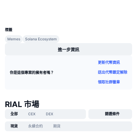
即將推出的銷售活動
錢包
資金費率
學習賺幣
UCID
39963
行事曆
標籤
Memes
Solana Ecosystem
ICO 行事曆
進一步資訊
活動行事曆
更新代幣資訊
送出代幣鎖定解除
你是這個專案的擁有者嗎？
領取社群徽章
RIAL 市場
全部
CEX
DEX
篩選條件
現貨
永續合約
期貨