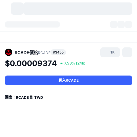
加密貨幣
儀表板
加密貨幣
DexScan
市場
排行
RCADE
價格
1K
#3450
RCADE
$0.00009374
7.53%
(
24h
)
信號
交易所
類別
New
市場綜覽
熱門
社群
歷史記錄
現貨市場
集中式交易所
買入RCADE
新
動態
API
代幣解鎖
加密貨幣數量
現貨
圖表：RCADE 到 TWD
漲幅榜
話題
收益
產品
比特幣金庫
衍生品
API
迷因探索工具
直播
實體世界資產
BNB金庫
產品
加密貨幣 API
去中心化交易所