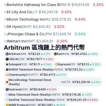
Berkshire Hathaway Inc Class B
BRK.B
$16,814.65
0.54%
Eli Lilly And Co
LLY
$38,245.18
0.52%
Micron Technology Inc
MU
$28,378.52
0.44%
SK Hynix
SKHY
$4,455.42
3.92%
JPmorgan Chase & Co
JPM
$11,549.74
0.34%
Walmart Inc
WMT
$3,604.81
0.20%
Arbitrum 區塊鏈上的熱門代幣
Arbitrum
ARB
NT$2.52
Rain
RAIN
NT$0.4102
0.17%
1.53%
USD.AI
CHIP
NT$0.7977
3.20%
Subsquid
SQD
NT$1.11
Espresso
ESP
NT$2.13
0.39%
2.25%
NVIDIA Tokenized Stock (Reality)
rNVDA
NT$7,193.33
2.04%
Chainbounty
BOUNTY
NT$0.4173
0.27%
MicroStrategy Tokenized Stock
rMSTR
NT$3,250.18
4.16%
(Reality)
Hydranet
HDN
NT$0.8409
0.01%
Meta Tokenized Stock (Reality)
rMETA
NT$19,116.26
1.33%
SanDisk Tokenized Stock (Reality)
rSNDK
NT$39,241.35
4.03%
WINR Protocol
WINR
NT$0.1297
16.02%