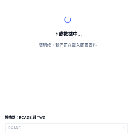
頂級交易者
文章
交易所流入/流出
DEX API
匯率換算
排行榜
現貨
情緒
企業
電子報
指標
熱門
衍生品
定價
CMC Launch
下載數據中...
即將推出
恐懼與貪婪指數
請稍候，我們正在載入圖表資料
資源
CMC Labs
近期新增
山寨幣季節指數
CMC Max
贏家與輸家
市場循環指標
文檔
頭條新聞
最多造訪
比特幣市佔率
常見問題解答
Telegram 機器人
社群情緒
CoinMarketCap 20 指數
AI 整合
廣告
區塊鏈排行榜
CoinMarketCap 100 指數
CMC代理中心
轉換器：RCADE 到 TWD
預測市場
ETF資金流向
網頁套件
RCADE
技能市場