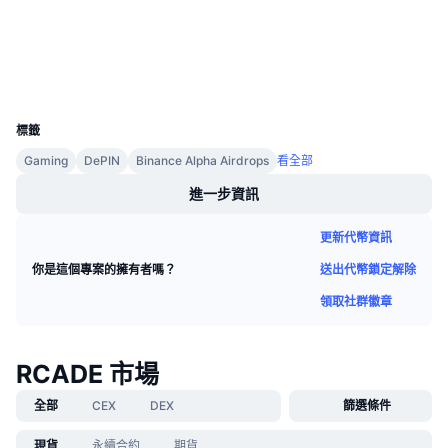
即將推出的銷售活動
arbiscan.io
資金費率
區塊鏈瀏覽器
學習賺幣
錢包
UCID
行事曆
37260
標籤
ICO 行事曆
Gaming
DePIN
Binance Alpha Airdrops
看全部
活動行事曆
進一步資訊
更新代幣資訊
送出代幣鎖定解除
你是這個專案的擁有者嗎？
領取社群徽章
RCADE 市場
全部
CEX
DEX
篩選條件
現貨
永續合約
期貨