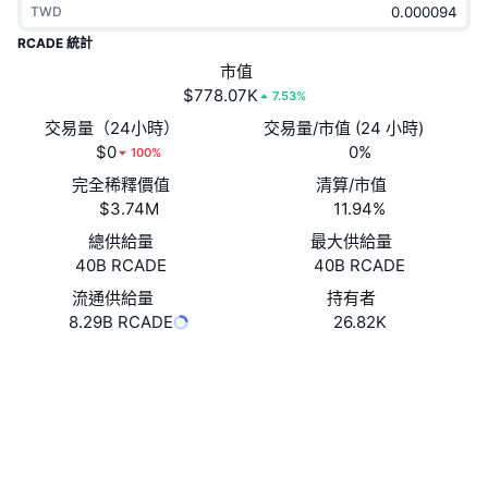
TWD
熱門
加密貨幣 ETF
學習
CMC 模型上下文協議
RCADE 統計
新推出
市值
比特幣 ETF
x402
新聞
$778.07K
7.53%
加密
以太幣 ETF
交易量（24小時）
交易量/市值 (24 小時)
替補
$0
0%
100%
政治
完全稀釋價值
清算/市值
技術分析
研究報告
$3.74M
11.94%
運動
總供給量
最大供給量
RSI
影片
40B RCADE
40B RCADE
金融
MACD
流通供給量
持有者
詞彙庫
8.29B RCADE
26.82K
技術
網站
Website
衍生品
活動
社群
NFT
總覽
空投
0x6f00...fd508f
合約地址
NFT 整體統計數字
清算
3.5
鑽石獎勵
評級 (CertiK)