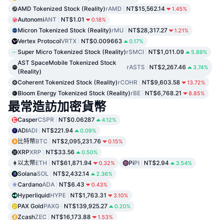
AMD Tokenized Stock (Reality)
rAMD
NT$15,562.14
1.45%
Autonomi
ANT
NT$1.01
0.18%
Micron Tokenized Stock (Reality)
rMU
NT$28,317.27
1.21%
Vertex Protocol
VRTX
NT$0.009663
0.17%
Super Micro Tokenized Stock (Reality)
rSMCI
NT$1,011.09
5.89%
AST SpaceMobile Tokenized Stock
rASTS
NT$2,267.46
3.74%
(Reality)
Coherent Tokenized Stock (Reality)
rCOHR
NT$9,603.58
13.72%
Bloom Energy Tokenized Stock (Reality)
rBE
NT$6,768.21
8.85%
最常造訪加密貨幣
Casper
CSPR
NT$0.06287
4.12%
ADI
ADI
NT$221.94
0.09%
比特幣
BTC
NT$2,095,231.76
0.15%
XRP
XRP
NT$33.56
0.50%
以太幣
ETH
NT$61,871.94
Pi
PI
NT$2.94
0.32%
3.54%
Solana
SOL
NT$2,432.14
2.36%
Cardano
ADA
NT$6.43
0.43%
Hyperliquid
HYPE
NT$1,763.31
3.10%
PAX Gold
PAXG
NT$139,925.27
0.20%
Zcash
ZEC
NT$16,173.88
1.53%