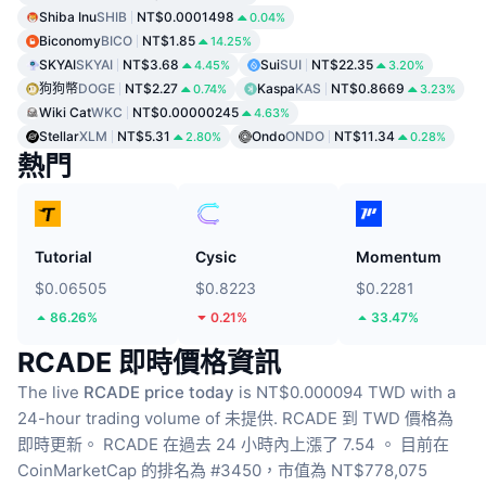
Shiba Inu
SHIB
NT$0.0001498
0.04%
Biconomy
BICO
NT$1.85
14.25%
SKYAI
SKYAI
NT$3.68
Sui
SUI
NT$22.35
4.45%
3.20%
狗狗幣
DOGE
NT$2.27
Kaspa
KAS
NT$0.8669
0.74%
3.23%
Wiki Cat
WKC
NT$0.00000245
4.63%
Stellar
XLM
NT$5.31
Ondo
ONDO
NT$11.34
2.80%
0.28%
熱門
Tutorial
Cysic
Momentum
$0.06505
$0.8223
$0.2281
86.26%
0.21%
33.47%
RCADE 即時價格資訊
The live
RCADE price today
is NT$0.000094 TWD with a
24-hour trading volume of 未提供.
RCADE 到 TWD 價格為
即時更新。
RCADE 在過去 24 小時內上漲了 7.54 。
目前在
CoinMarketCap 的排名為 #3450，市值為 NT$778,075