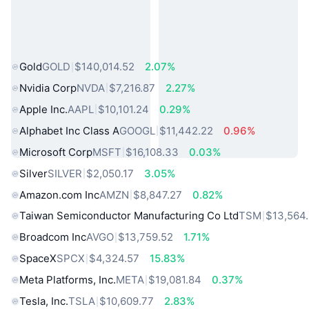
熱門現實世界資產
Gold
GOLD
$140,014.52
2.07%
Nvidia Corp
NVDA
$7,216.87
2.27%
Apple Inc.
AAPL
$10,101.24
0.29%
Alphabet Inc Class A
GOOGL
$11,442.22
0.96%
Microsoft Corp
MSFT
$16,108.33
0.03%
Silver
SILVER
$2,050.17
3.05%
Amazon.com Inc
AMZN
$8,847.27
0.82%
Taiwan Semiconductor Manufacturing Co Ltd
TSM
$13,564
Broadcom Inc
AVGO
$13,759.52
1.71%
SpaceX
SPCX
$4,324.57
15.83%
Meta Platforms, Inc.
META
$19,081.84
0.37%
Tesla, Inc.
TSLA
$10,609.77
2.83%