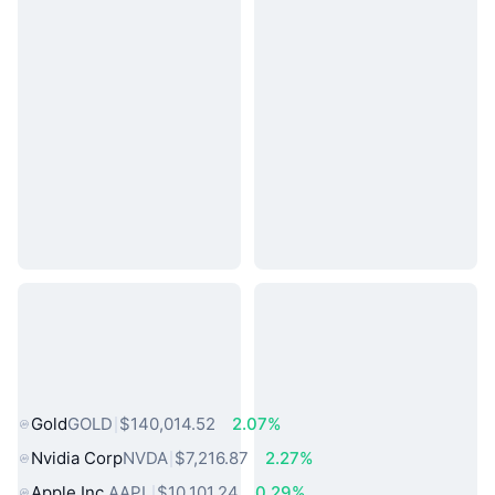
熱門現實世界資產
Gold
GOLD
$140,014.52
2.07%
Nvidia Corp
NVDA
$7,216.87
2.27%
Apple Inc.
AAPL
$10,101.24
0.29%