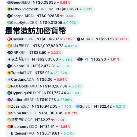
Geeq
GEEQ
NT$0.08635
0.88%
Niftyx Protocol
SHROOM
NT$0.06271
0.00%
Sharpe AI
SAI
NT$0.02885
0.44%
CropBytes
CBX
NT$0.01805
0.00%
最常造訪加密貨幣
Casper
CSPR
NT$0.06207
ADI
ADI
NT$221.52
2.11%
0.17%
比特幣
BTC
NT$2,097,889.73
0.12%
XRP
XRP
NT$33.50
0.23%
以太幣
ETH
NT$62,035.63
Pi
PI
NT$2.90
0.29%
1.81%
Solana
SOL
NT$2,472.31
1.59%
Tutorial
TUT
NT$5.01
132.32%
Cardano
ADA
NT$6.36
0.94%
PAX Gold
PAXG
NT$140,287.86
0.24%
Hyperliquid
HYPE
NT$1,757.44
0.14%
Audiera
BEAT
NT$107.73
27.96%
Zcash
ZEC
NT$16,942.05
Sui
SUI
NT$22.42
4.70%
0.21%
Shiba Inu
SHIB
NT$0.000149
0.73%
狗狗幣
DOGE
NT$2.27
0.25%
Biconomy
BICO
NT$1.61
11.86%
Bittensor
TAO
NT$6,719.81
6.24%