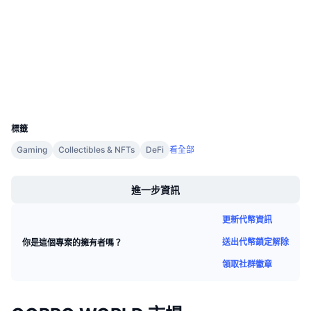
合約地址
即將推出的銷售活動
資金費率
學習賺幣
3.9
評級 (CertiK)
etherscan.io
區塊鏈瀏覽器
行事曆
錢包
ICO 行事曆
UCID
18345
標籤
活動行事曆
Gaming
Collectibles & NFTs
DeFi
看全部
Boost
進一步資訊
更新代幣資訊
送出代幣鎖定解除
你是這個專案的擁有者嗎？
領取社群徽章