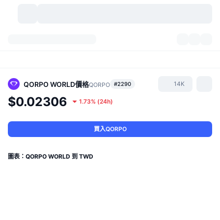
加密貨幣
儀表板
加密貨幣
DexScan
市場
排行
QORPO WORLD
價格
14K
#2290
QORPO
$0.02306
1.73%
(
24h
)
信號
交易所
類別
New
市場綜覽
熱門
社群
歷史記錄
現貨市場
集中式交易所
買入QORPO
新
動態
API
代幣解鎖
加密貨幣數量
現貨
圖表：QORPO WORLD 到 TWD
漲幅榜
話題
收益
產品
比特幣金庫
衍生品
API
迷因探索工具
直播
實體世界資產
BNB金庫
產品
加密貨幣 API
去中心化交易所