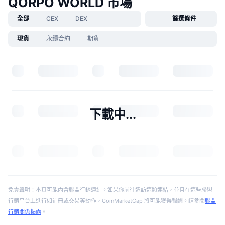
QORPO WORLD 市場
全部
CEX
DEX
篩選條件
現貨
永續合約
期貨
下載中...
免責聲明：本頁可能內含聯盟行銷連結。如果你前往造訪這類連結，並且在這些聯盟
行銷平台上進行如註冊或交易等動作，CoinMarketCap 將可能獲得報酬。請參閱
聯盟
行銷關係揭露
。