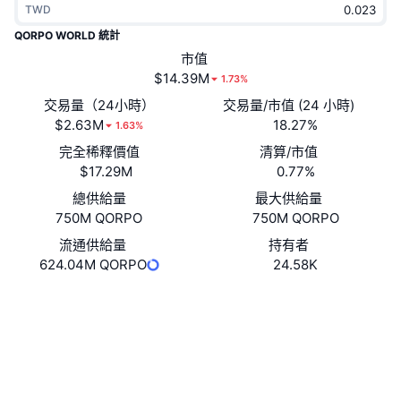
TWD
熱門
加密貨幣 ETF
學習
CMC 模型上下文協議
QORPO WORLD 統計
新推出
市值
比特幣 ETF
x402
新聞
$14.39M
1.73%
加密
以太幣 ETF
交易量（24小時）
交易量/市值 (24 小時)
替補
$2.63M
18.27%
1.63%
政治
完全稀釋價值
清算/市值
技術分析
研究報告
$17.29M
0.77%
運動
總供給量
最大供給量
RSI
影片
750M QORPO
750M QORPO
金融
MACD
流通供給量
持有者
詞彙庫
624.04M QORPO
24.58K
技術
Website
衍生品
活動
網站
NFT
總覽
空投
社群
NFT 整體統計數字
清算
鑽石獎勵
0x2251...FAA940