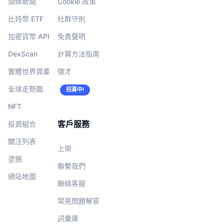
頭條新聞
Cookie 政策
比特幣 ETF
社群守則
加密貨幣 API
免責聲明
DexScan
計算方法指南
實體世界資產
徵才
全球走勢圖
招募中!
NFT
客戶服務
投資組合
關注列表
上架
塗鴉
聯繫我們
網站地圖
聯絡客服
常見問題解答
詞彙庫