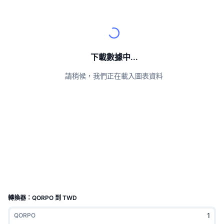
頂級交易者
文章
交易所流入/流出
DEX API
匯率換算
排行榜
現貨
情緒
企業
電子報
指標
熱門
衍生品
定價
CMC Launch
下載數據中...
即將推出
恐懼與貪婪指數
請稍候，我們正在載入圖表資料
資源
CMC Labs
近期新增
山寨幣季節指數
CMC Max
贏家與輸家
市場循環指標
文檔
頭條新聞
最多造訪
比特幣市佔率
常見問題解答
Telegram 機器人
社群情緒
CoinMarketCap 20 指數
AI 整合
廣告
區塊鏈排行榜
CoinMarketCap 100 指數
CMC代理中心
轉換器：QORPO 到 TWD
預測市場
ETF資金流向
網頁套件
QORPO
技能市場