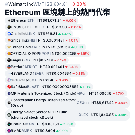
Walmart Inc
WMT
$3,604.81
0.20%
Ethereum 區塊鏈上的熱門代幣
Ethereum
ETH
NT$61,671.24
0.06%
UNUS SED LEO
LEO
NT$313.30
0.00%
Chainlink
LINK
NT$266.81
1.02%
Shiba Inu
SHIB
NT$0.0001481
1.04%
Tether Gold
XAUt
NT$139,599.60
0.10%
OFFICIAL K-POP
KPOP
NT$0.002355
1.15%
Enigma
ENX
NT$0.2418
0.19%
Patriot
PATRIOT
NT$0.001401
3.40%
4EVERLAND
4EVER
NT$0.004564
0.55%
Suzuverse
SGT
NT$1.46
0.48%
SafeBlast
BLAST
NT$0.00000008859
1.11%
MP Materials Tokenized Stock (Ondo)
MPon
NT$1,660.18
1.79%
Constellation Energy Tokenized Stock
CEGon
NT$8,617.42
0.64%
(Ondo)
Energy Select Sector SPDR Fund
XLEX
NT$1,846.85
0.40%
tokenized stock(xStock)
Griffin AI
GAIN
NT$0.03159
9.59%
RMRK
RMRK
NT$0.3604
0.00%