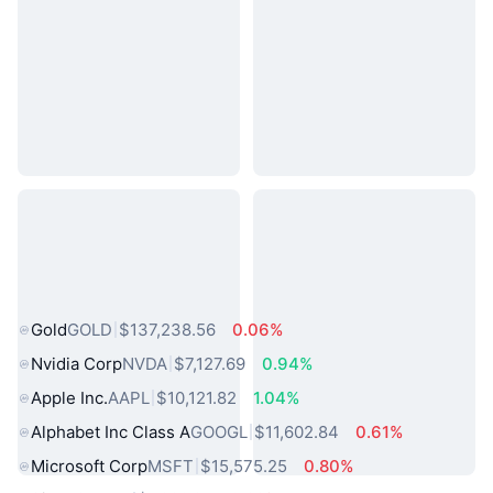
熱門現實世界資產
Gold
GOLD
$137,238.56
0.06%
Nvidia Corp
NVDA
$7,127.69
0.94%
Apple Inc.
AAPL
$10,121.82
1.04%
Alphabet Inc Class A
GOOGL
$11,602.84
0.61%
Microsoft Corp
MSFT
$15,575.25
0.80%