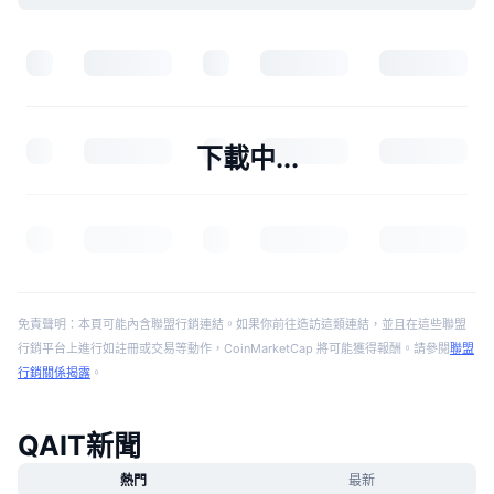
下載中...
免責聲明：本頁可能內含聯盟行銷連結。如果你前往造訪這類連結，並且在這些聯盟
行銷平台上進行如註冊或交易等動作，CoinMarketCap 將可能獲得報酬。請參閱
聯盟
行銷關係揭露
。
QAIT新聞
熱門
最新