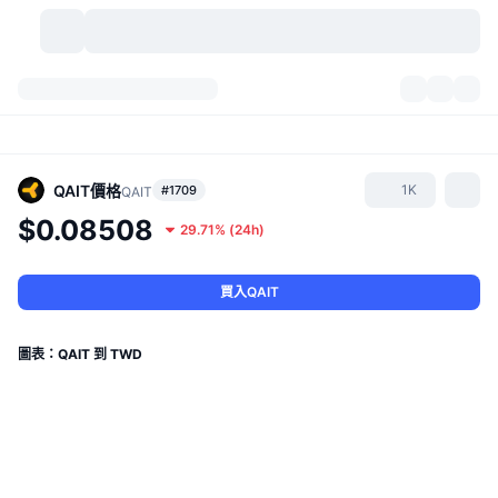
加密貨幣
儀表板
加密貨幣
DexScan
市場
排行
QAIT
價格
1K
#1709
QAIT
$0.08508
29.71%
(
24h
)
信號
交易所
類別
New
市場綜覽
熱門
社群
歷史記錄
現貨市場
集中式交易所
買入QAIT
新
動態
API
代幣解鎖
加密貨幣數量
現貨
圖表：QAIT 到 TWD
漲幅榜
話題
收益
產品
比特幣金庫
衍生品
API
迷因探索工具
直播
實體世界資產
BNB金庫
產品
加密貨幣 API
去中心化交易所