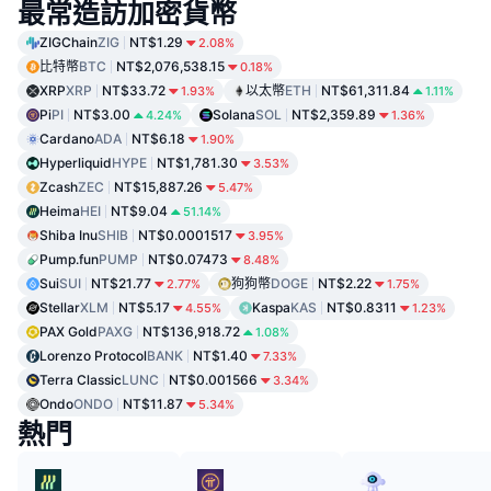
最常造訪加密貨幣
ZIGChain
ZIG
NT$1.29
2.08%
比特幣
BTC
NT$2,076,538.15
0.18%
XRP
XRP
NT$33.72
以太幣
ETH
NT$61,311.84
1.93%
1.11%
Pi
PI
NT$3.00
Solana
SOL
NT$2,359.89
4.24%
1.36%
Cardano
ADA
NT$6.18
1.90%
Hyperliquid
HYPE
NT$1,781.30
3.53%
Zcash
ZEC
NT$15,887.26
5.47%
Heima
HEI
NT$9.04
51.14%
Shiba Inu
SHIB
NT$0.0001517
3.95%
Pump.fun
PUMP
NT$0.07473
8.48%
Sui
SUI
NT$21.77
狗狗幣
DOGE
NT$2.22
2.77%
1.75%
Stellar
XLM
NT$5.17
Kaspa
KAS
NT$0.8311
4.55%
1.23%
PAX Gold
PAXG
NT$136,918.72
1.08%
Lorenzo Protocol
BANK
NT$1.40
7.33%
Terra Classic
LUNC
NT$0.001566
3.34%
Ondo
ONDO
NT$11.87
5.34%
熱門