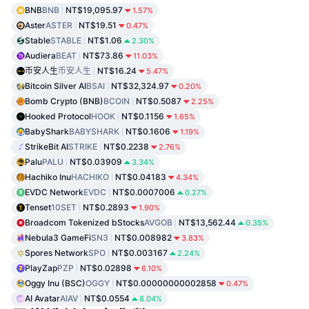
BNB
BNB
NT$19,095.97
1.57%
Aster
ASTER
NT$19.51
0.47%
Stable
STABLE
NT$1.06
2.30%
Audiera
BEAT
NT$73.86
11.03%
币安人生
币安人生
NT$16.24
5.47%
Bitcoin Silver AI
BSAI
NT$32,324.97
0.20%
Bomb Crypto (BNB)
BCOIN
NT$0.5087
2.25%
Hooked Protocol
HOOK
NT$0.1156
1.65%
BabyShark
BABYSHARK
NT$0.1606
1.19%
StrikeBit AI
STRIKE
NT$0.2238
2.76%
Palu
PALU
NT$0.03909
3.34%
Hachiko Inu
HACHIKO
NT$0.04183
4.34%
EVDC Network
EVDC
NT$0.0007006
0.27%
Tenset
10SET
NT$0.2893
1.90%
Broadcom Tokenized bStocks
AVGOB
NT$13,562.44
0.35%
Nebula3 GameFi
SN3
NT$0.008982
3.83%
Spores Network
SPO
NT$0.003167
2.24%
PlayZap
PZP
NT$0.02898
6.10%
Oggy Inu (BSC)
OGGY
NT$0.00000000002858
0.47%
AI Avatar
AIAV
NT$0.0554
8.04%