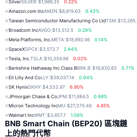
Silver
SILVER
$1,986.35
0.22%
Amazon.com Inc
AMZN
$8,819.63
0.43%
Taiwan Semiconductor Manufacturing Co Ltd
TSM
$13,265
Broadcom Inc
AVGO
$13,512.5
0.29%
Meta Platforms, Inc.
META
$18,992.06
0.14%
SpaceX
SPCX
$3,572.7
2.44%
Tesla, Inc.
TSLA
$10,354.86
0.02%
Berkshire Hathaway Inc Class B
BRK.B
$16,830.83
0.71%
Eli Lilly And Co
LLY
$38,037.14
0.94%
SK Hynix
SKHY
$4,533.97
6.80%
JPmorgan Chase & Co
JPM
$11,684.5
0.98%
Micron Technology Inc
MU
$27,375.46
4.85%
Walmart Inc
WMT
$3,657.7
1.08%
BNB Smart Chain (BEP20) 區塊鏈
上的熱門代幣