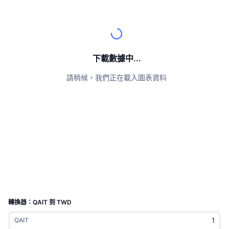
頂級交易者
文章
交易所流入/流出
DEX API
匯率換算
排行榜
現貨
情緒
企業
電子報
指標
熱門
衍生品
定價
CMC Launch
下載數據中...
即將推出
恐懼與貪婪指數
請稍候，我們正在載入圖表資料
資源
CMC Labs
近期新增
山寨幣季節指數
CMC Max
贏家與輸家
市場循環指標
文檔
頭條新聞
最多造訪
比特幣市佔率
常見問題解答
Telegram 機器人
社群情緒
CoinMarketCap 20 指數
AI 整合
廣告
區塊鏈排行榜
CoinMarketCap 100 指數
CMC代理中心
轉換器：QAIT 到 TWD
預測市場
ETF資金流向
網頁套件
QAIT
技能市場