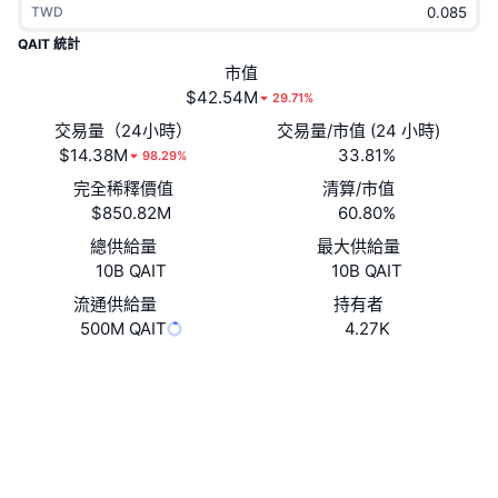
TWD
熱門
加密貨幣 ETF
學習
CMC 模型上下文協議
QAIT 統計
新推出
市值
比特幣 ETF
x402
新聞
$42.54M
29.71%
加密
以太幣 ETF
交易量（24小時）
交易量/市值 (24 小時)
替補
$14.38M
33.81%
98.29%
政治
完全稀釋價值
清算/市值
技術分析
研究報告
$850.82M
60.80%
運動
總供給量
最大供給量
RSI
影片
10B QAIT
10B QAIT
金融
MACD
流通供給量
持有者
詞彙庫
500M QAIT
4.27K
技術
網站
Whitepaper
衍生品
活動
社群
NFT
總覽
空投
合約地址
0x4d41...249493
3.9
評級 (CertiK)
NFT 整體統計數字
清算
鑽石獎勵
區塊鏈瀏覽器
bscscan.com