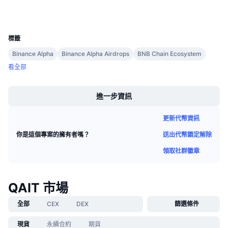
錢包
即將推出的銷售活動
資金費率
學習賺幣
UCID
40073
標籤
行事曆
Binance Alpha
Binance Alpha Airdrops
BNB Chain Ecosystem
看全部
ICO 行事曆
Boost
進一步資訊
活動行事曆
更新代幣資訊
送出代幣鎖定解除
你是這個專案的擁有者嗎？
領取社群徽章
QAIT 市場
全部
CEX
DEX
篩選條件
現貨
永續合約
期貨