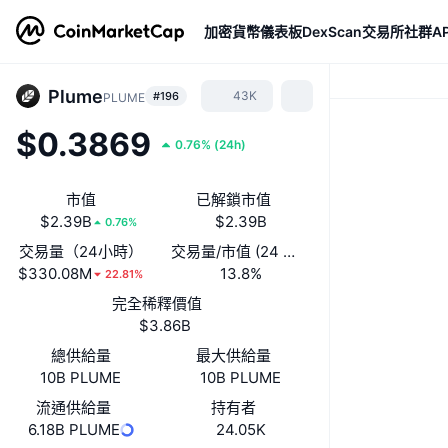
加密貨幣
儀表板
DexScan
交易所
社群
AP
Plume
43K
#196
PLUME
$0.3869
0.76%
(
24h
)
市值
已解鎖市值
$2.39B
$2.39B
0.76%
交易量（24小時）
交易量/市值 (24 小時)
$330.08M
13.8%
22.81%
完全稀釋價值
$3.86B
總供給量
最大供給量
10B PLUME
10B PLUME
流通供給量
持有者
6.18B PLUME
24.05K