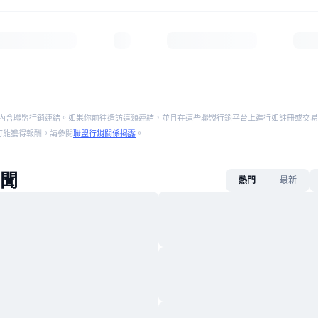
內含聯盟行銷連結。如果你前往造訪這類連結，並且在這些聯盟行銷平台上進行如註冊或交易
p 將可能獲得報酬。請參閱
聯盟行銷關係揭露
。
新聞
熱門
最新