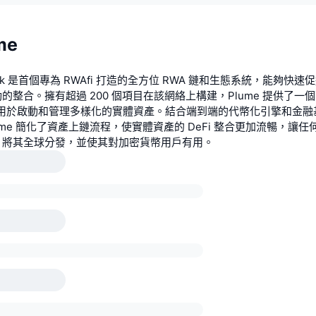
me
twork 是首個專為 RWAfi 打造的全方位 RWA 鏈和生態系統，能夠快
的整合。擁有超過 200 個項目在該網絡上構建，Plume 提供了一
，用於啟動和管理多樣化的實體資產。結合端到端的代幣化引擎和金融
ume 簡化了資產上鏈流程，使實體資產的 DeFi 整合更加流暢，讓
，將其全球分發，並使其對加密貨幣用戶有用。