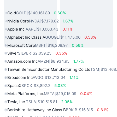
熱門現實世界資產
Gold
GOLD
$140,161.89
0.60%
Nvidia Corp
NVDA
$7,179.62
1.67%
Apple Inc.
AAPL
$10,063.43
0.11%
Alphabet Inc Class A
GOOGL
$11,475.06
0.53%
Microsoft Corp
MSFT
$16,208.97
0.56%
Silver
SILVER
$2,059.25
0.35%
Amazon.com Inc
AMZN
$8,934.95
1.77%
Taiwan Semiconductor Manufacturing Co Ltd
TSM
$13,468.
Broadcom Inc
AVGO
$13,713.04
1.11%
SpaceX
SPCX
$3,892.2
5.03%
Meta Platforms, Inc.
META
$19,015.09
0.04%
Tesla, Inc.
TSLA
$10,515.81
2.05%
Berkshire Hathaway Inc Class B
BRK.B
$16,815
0.61%