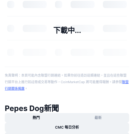
下載中...
免責聲明：本頁可能內含聯盟行銷連結。如果你前往造訪這類連結，並且在這些聯盟
行銷平台上進行如註冊或交易等動作，CoinMarketCap 將可能獲得報酬。請參閱
聯盟
行銷關係揭露
。
Pepes Dog新聞
熱門
最新
CMC 每日分析