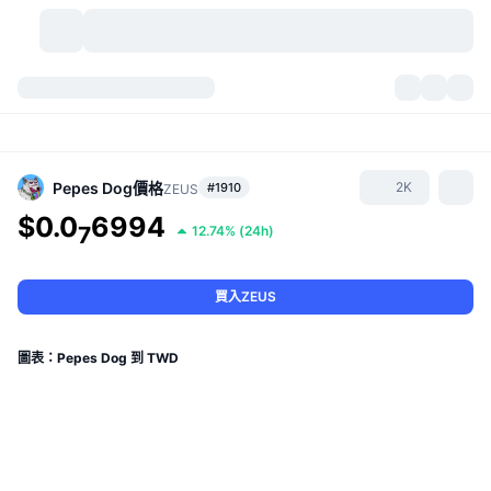
加密貨幣
儀表板
加密貨幣
DexScan
市場
排行
Pepes Dog
價格
2K
#1910
ZEUS
$0.0
6994
信號
交易所
7
12.74%
(
24h
)
類別
New
市場綜覽
熱門
社群
歷史記錄
現貨市場
集中式交易所
買入ZEUS
新
動態
API
代幣解鎖
加密貨幣數量
現貨
圖表：Pepes Dog 到 TWD
漲幅榜
話題
收益
產品
比特幣金庫
衍生品
API
迷因探索工具
直播
實體世界資產
BNB金庫
產品
加密貨幣 API
去中心化交易所