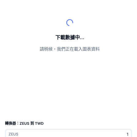
頂級交易者
文章
交易所流入/流出
DEX API
匯率換算
排行榜
現貨
情緒
企業
電子報
指標
熱門
衍生品
定價
CMC Launch
即將推出
恐懼與貪婪指數
下載數據中...
資源
CMC Labs
請稍候，我們正在載入圖表資料
近期新增
山寨幣季節指數
CMC Max
贏家與輸家
市場循環指標
文檔
頭條新聞
最多造訪
比特幣市佔率
常見問題解答
Telegram 機器人
社群情緒
CoinMarketCap 20 指數
AI 整合
廣告
區塊鏈排行榜
CoinMarketCap 100 指數
CMC代理中心
轉換器：ZEUS 到 TWD
預測市場
ETF資金流向
網頁套件
技能市場
ZEUS