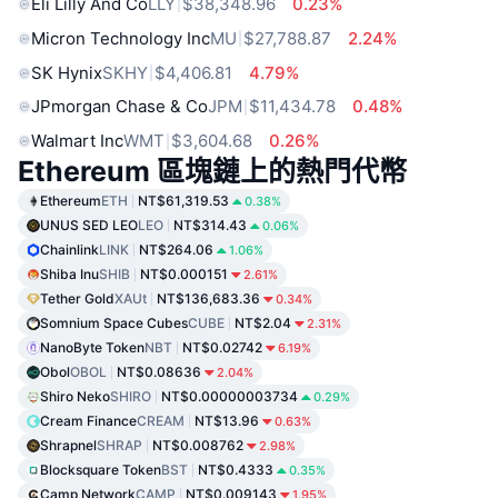
Eli Lilly And Co
LLY
$38,348.96
0.23%
Micron Technology Inc
MU
$27,788.87
2.24%
SK Hynix
SKHY
$4,406.81
4.79%
JPmorgan Chase & Co
JPM
$11,434.78
0.48%
Walmart Inc
WMT
$3,604.68
0.26%
Ethereum 區塊鏈上的熱門代幣
Ethereum
ETH
NT$61,319.53
0.38%
UNUS SED LEO
LEO
NT$314.43
0.06%
Chainlink
LINK
NT$264.06
1.06%
Shiba Inu
SHIB
NT$0.000151
2.61%
Tether Gold
XAUt
NT$136,683.36
0.34%
Somnium Space Cubes
CUBE
NT$2.04
2.31%
NanoByte Token
NBT
NT$0.02742
6.19%
Obol
OBOL
NT$0.08636
2.04%
Shiro Neko
SHIRO
NT$0.00000003734
0.29%
Cream Finance
CREAM
NT$13.96
0.63%
Shrapnel
SHRAP
NT$0.008762
2.98%
Blocksquare Token
BST
NT$0.4333
0.35%
Camp Network
CAMP
NT$0.009143
1.95%