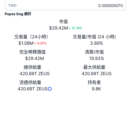
熱門
加密貨幣 ETF
TWD
學習
CMC 模型上下文協議
Pepes Dog 統計
新推出
比特幣 ETF
市值
x402
新聞
$29.42M
12.74%
加密
以太幣 ETF
交易量（24小時）
交易量/市值 (24 小時)
替補
$1.08M
3.69%
0.37%
政治
技術分析
完全稀釋價值
清算/市值
研究報告
$29.42M
19.93%
運動
RSI
影片
總供給量
最大供給量
420.69T ZEUS
420.69T ZEUS
金融
MACD
詞彙庫
流通供給量
持有者
420.69T ZEUS
9.8K
技術
衍生品
活動
網站
Website
社群
NFT
總覽
空投
合約地址
0x0f7d...81cCC8
NFT 整體統計數字
區塊鏈瀏覽器
etherscan.io
清算
鑽石獎勵
錢包