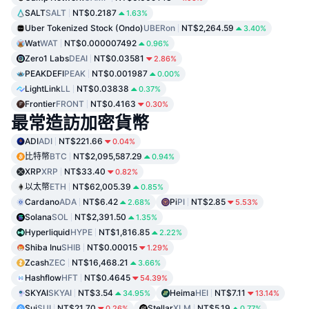
SALT
SALT
NT$0.2187
1.63%
Uber Tokenized Stock (Ondo)
UBERon
NT$2,264.59
3.40%
Wat
WAT
NT$0.000007492
0.96%
Zero1 Labs
DEAI
NT$0.03581
2.86%
PEAKDEFI
PEAK
NT$0.001987
0.00%
LightLink
LL
NT$0.03838
0.37%
Frontier
FRONT
NT$0.4163
0.30%
最常造訪加密貨幣
ADI
ADI
NT$221.66
0.04%
比特幣
BTC
NT$2,095,587.29
0.94%
XRP
XRP
NT$33.40
0.82%
以太幣
ETH
NT$62,005.39
0.85%
Cardano
ADA
NT$6.42
Pi
PI
NT$2.85
2.68%
5.53%
Solana
SOL
NT$2,391.50
1.35%
Hyperliquid
HYPE
NT$1,816.85
2.22%
Shiba Inu
SHIB
NT$0.00015
1.29%
Zcash
ZEC
NT$16,468.21
3.66%
Hashflow
HFT
NT$0.4645
54.39%
SKYAI
SKYAI
NT$3.54
Heima
HEI
NT$7.11
34.95%
13.14%
Sui
SUI
NT$21.70
Stellar
XLM
NT$5.19
0.26%
0.77%