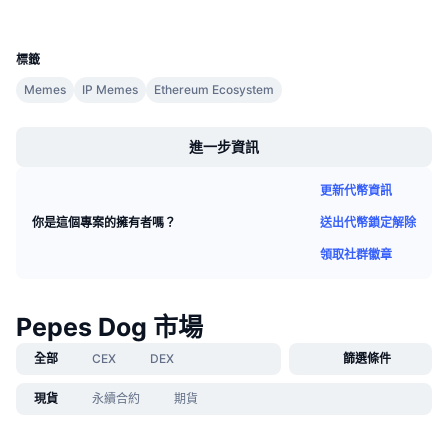
即將推出的銷售活動
UCID
資金費率
36605
學習賺幣
標籤
Memes
IP Memes
Ethereum Ecosystem
行事曆
Boost
ICO 行事曆
進一步資訊
活動行事曆
更新代幣資訊
送出代幣鎖定解除
你是這個專案的擁有者嗎？
領取社群徽章
Pepes Dog 市場
全部
CEX
DEX
篩選條件
現貨
永續合約
期貨