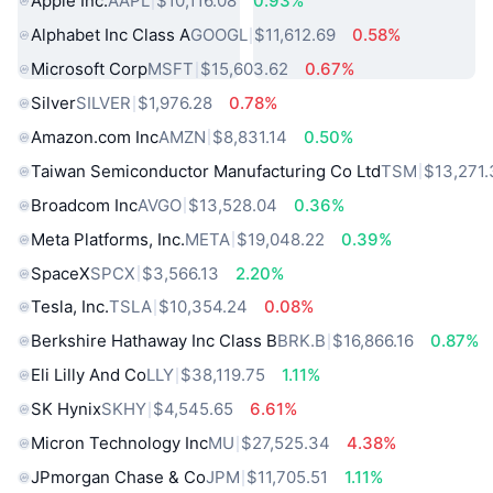
Apple Inc.
AAPL
$10,116.08
0.93%
Alphabet Inc Class A
GOOGL
$11,612.69
0.58%
Microsoft Corp
MSFT
$15,603.62
0.67%
Silver
SILVER
$1,976.28
0.78%
Amazon.com Inc
AMZN
$8,831.14
0.50%
Taiwan Semiconductor Manufacturing Co Ltd
TSM
$13,271.
Broadcom Inc
AVGO
$13,528.04
0.36%
Meta Platforms, Inc.
META
$19,048.22
0.39%
SpaceX
SPCX
$3,566.13
2.20%
Tesla, Inc.
TSLA
$10,354.24
0.08%
Berkshire Hathaway Inc Class B
BRK.B
$16,866.16
0.87%
Eli Lilly And Co
LLY
$38,119.75
1.11%
SK Hynix
SKHY
$4,545.65
6.61%
Micron Technology Inc
MU
$27,525.34
4.38%
JPmorgan Chase & Co
JPM
$11,705.51
1.11%