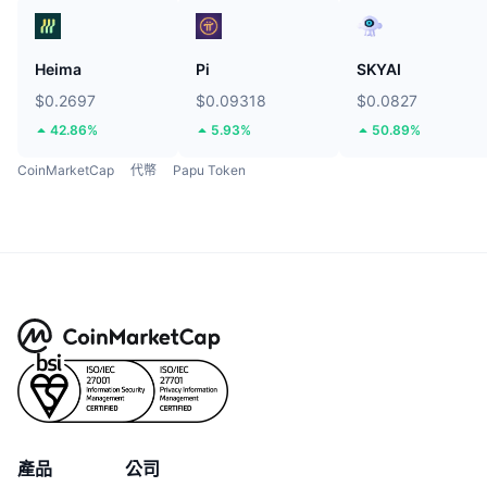
Heima
Pi
SKYAI
$0.2697
$0.09318
$0.0827
42.86%
5.93%
50.89%
CoinMarketCap
代幣
Papu Token
產品
公司