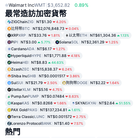
Walmart Inc
WMT
$3,652.82
0.89%
最常造訪加密貨幣
ZIGChain
ZIG
NT$1.30
4.20%
比特幣
BTC
NT$2,076,848.73
0.04%
XRP
XRP
NT$33.76
以太幣
ETH
NT$61,304.36
1.81%
1.13%
Pi
PI
NT$3.00
Solana
SOL
NT$2,361.29
5.77%
1.25%
Cardano
ADA
NT$6.17
1.27%
Hyperliquid
HYPE
NT$1,771.88
4.18%
Heima
HEI
NT$8.83
44.63%
Zcash
ZEC
NT$15,838.37
6.24%
Shiba Inu
SHIB
NT$0.0001517
3.86%
Sui
SUI
NT$21.79
狗狗幣
DOGE
NT$2.22
2.50%
1.64%
Stellar
XLM
NT$5.16
4.75%
Pump.fun
PUMP
NT$0.07484
8.63%
Kaspa
KAS
NT$0.8268
SKYAI
SKYAI
NT$2.64
1.66%
51.55%
PAX Gold
PAXG
NT$137,234.81
1.61%
Terra Classic
LUNC
NT$0.001572
2.75%
Lorenzo Protocol
BANK
NT$1.40
7.57%
熱門