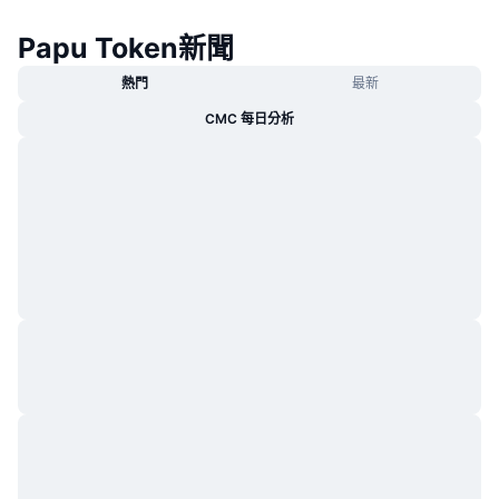
熱門
加密貨幣 ETF
學習
CMC 模型上下文協議
Papu Token新聞
新推出
比特幣 ETF
熱門
最新
x402
新聞
CMC 每日分析
加密
以太幣 ETF
替補
政治
技術分析
研究報告
運動
RSI
影片
金融
MACD
詞彙庫
技術
衍生品
活動
NFT
總覽
空投
NFT 整體統計數字
清算
鑽石獎勵