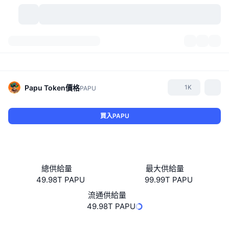
加密貨幣
儀表板
加密貨幣
DexScan
市場
排行
Papu Token
價格
1K
PAPU
信號
交易所
類別
New
市場綜覽
買入PAPU
熱門
社群
歷史記錄
現貨市場
集中式交易所
新
動態
API
代幣解鎖
加密貨幣數量
現貨
總供給量
最大供給量
49.98T PAPU
99.99T PAPU
漲幅榜
話題
收益
產品
比特幣金庫
衍生品
API
流通供給量
迷因探索工具
49.98T PAPU
直播
實體世界資產
BNB金庫
產品
加密貨幣 API
去中心化交易所
網站
Website