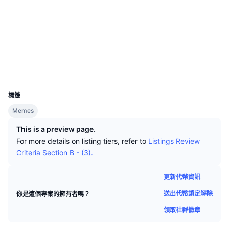
頂級交易者
文章
交易所流入/流出
DEX API
匯率換算
排行榜
現貨
社群
情緒
企業
電子報
指標
熱門
衍生品
合約地址
0x91db...3B21df
區塊鏈瀏覽器
bscscan.com
定價
CMC Launch
即將推出
恐懼與貪婪指數
錢包
UCID
資源
CMC Labs
31496
近期新增
山寨幣季節指數
標籤
CMC Max
贏家與輸家
市場循環指標
Memes
文檔
頭條新聞
This is a preview page.
最多造訪
比特幣市佔率
常見問題解答
For more details on listing tiers, refer to
Listings Review
Telegram 機器人
Criteria Section B - (3).
社群情緒
CoinMarketCap 20 指數
AI 整合
廣告
更新代幣資訊
區塊鏈排行榜
CoinMarketCap 100 指數
送出代幣鎖定解除
你是這個專案的擁有者嗎？
CMC代理中心
領取社群徽章
預測市場
ETF資金流向
網頁套件
技能市場