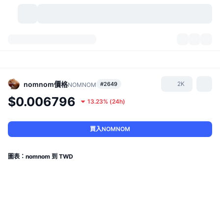
加密貨幣
儀表板
加密貨幣
DexScan
市場
排行
nomnom
價格
2K
#2649
NOMNOM
$0.006796
13.23%
(
24h
)
信號
交易所
類別
New
市場綜覽
熱門
社群
歷史記錄
現貨市場
集中式交易所
買入NOMNOM
新
動態
API
代幣解鎖
加密貨幣數量
現貨
圖表：nomnom 到 TWD
漲幅榜
話題
收益
產品
比特幣金庫
衍生品
API
迷因探索工具
直播
實體世界資產
BNB金庫
產品
加密貨幣 API
去中心化交易所