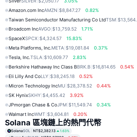
Silver
SILVER
$2,050.17
3.05%
Amazon.com Inc
AMZN
$8,847.27
0.82%
Taiwan Semiconductor Manufacturing Co Ltd
TSM
$13,564
Broadcom Inc
AVGO
$13,759.52
1.71%
SpaceX
SPCX
$4,324.57
15.83%
Meta Platforms, Inc.
META
$19,081.84
0.37%
Tesla, Inc.
TSLA
$10,609.77
2.83%
Berkshire Hathaway Inc Class B
BRK.B
$16,814.65
0.54%
Eli Lilly And Co
LLY
$38,245.18
0.52%
Micron Technology Inc
MU
$28,378.52
0.44%
SK Hynix
SKHY
$4,455.42
3.92%
JPmorgan Chase & Co
JPM
$11,549.74
0.34%
Walmart Inc
WMT
$3,604.81
0.20%
Solana 區塊鏈上的熱門代幣
Solana
SOL
NT$2,382.13
1.63%