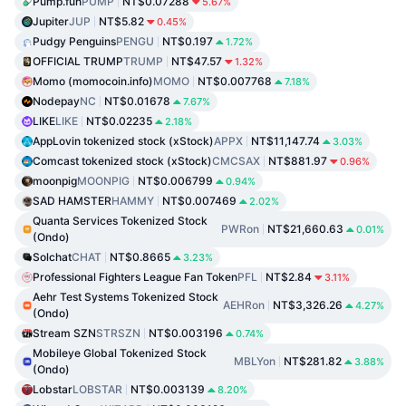
Pump.fun
PUMP
NT$0.07288
5.67%
Jupiter
JUP
NT$5.82
0.45%
Pudgy Penguins
PENGU
NT$0.197
1.72%
OFFICIAL TRUMP
TRUMP
NT$47.57
1.32%
Momo (momocoin.info)
MOMO
NT$0.007768
7.18%
Nodepay
NC
NT$0.01678
7.67%
LIKE
LIKE
NT$0.02235
2.18%
AppLovin tokenized stock (xStock)
APPX
NT$11,147.74
3.03%
Comcast tokenized stock (xStock)
CMCSAX
NT$881.97
0.96%
moonpig
MOONPIG
NT$0.006799
0.94%
SAD HAMSTER
HAMMY
NT$0.007469
2.02%
Quanta Services Tokenized Stock
PWRon
NT$21,660.63
0.01%
(Ondo)
Solchat
CHAT
NT$0.8665
3.23%
Professional Fighters League Fan Token
PFL
NT$2.84
3.11%
Aehr Test Systems Tokenized Stock
AEHRon
NT$3,326.26
4.27%
(Ondo)
Stream SZN
STRSZN
NT$0.003196
0.74%
Mobileye Global Tokenized Stock
MBLYon
NT$281.82
3.88%
(Ondo)
Lobstar
LOBSTAR
NT$0.003139
8.20%