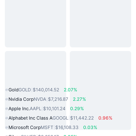
熱門現實世界資產
Gold
GOLD
$140,014.52
2.07%
Nvidia Corp
NVDA
$7,216.87
2.27%
Apple Inc.
AAPL
$10,101.24
0.29%
Alphabet Inc Class A
GOOGL
$11,442.22
0.96%
Microsoft Corp
MSFT
$16,108.33
0.03%