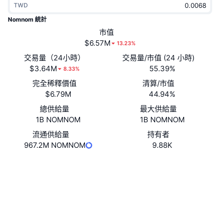
TWD
熱門
加密貨幣 ETF
學習
CMC 模型上下文協議
Nomnom 統計
新推出
市值
比特幣 ETF
x402
新聞
$6.57M
13.23%
加密
以太幣 ETF
交易量（24小時）
交易量/市值 (24 小時)
替補
$3.64M
55.39%
8.33%
政治
完全稀釋價值
清算/市值
技術分析
研究報告
$6.79M
44.94%
運動
總供給量
最大供給量
RSI
影片
1B NOMNOM
1B NOMNOM
金融
MACD
流通供給量
持有者
詞彙庫
967.2M NOMNOM
9.88K
技術
網站
Website
衍生品
活動
社群
NFT
總覽
合約地址
6ZrYhk...qepump
空投
3.2
評級 (CertiK)
NFT 整體統計數字
清算
區塊鏈瀏覽器
solscan.io
鑽石獎勵