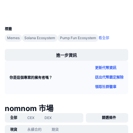
即將推出的銷售活動
錢包
資金費率
學習賺幣
UCID
32611
行事曆
標籤
Memes
Solana Ecosystem
Pump Fun Ecosystem
看全部
ICO 行事曆
Boost
進一步資訊
活動行事曆
更新代幣資訊
送出代幣鎖定解除
你是這個專案的擁有者嗎？
領取社群徽章
nomnom 市場
全部
CEX
DEX
篩選條件
現貨
永續合約
期貨