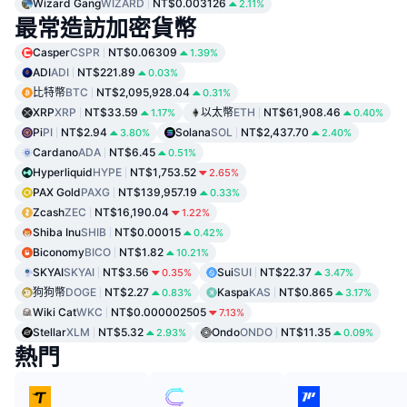
Wizard Gang
WIZARD
NT$0.003126
2.11%
最常造訪加密貨幣
Casper
CSPR
NT$0.06309
1.39%
ADI
ADI
NT$221.89
0.03%
比特幣
BTC
NT$2,095,928.04
0.31%
XRP
XRP
NT$33.59
以太幣
ETH
NT$61,908.46
1.17%
0.40%
Pi
PI
NT$2.94
Solana
SOL
NT$2,437.70
3.80%
2.40%
Cardano
ADA
NT$6.45
0.51%
Hyperliquid
HYPE
NT$1,753.52
2.65%
PAX Gold
PAXG
NT$139,957.19
0.33%
Zcash
ZEC
NT$16,190.04
1.22%
Shiba Inu
SHIB
NT$0.00015
0.42%
Biconomy
BICO
NT$1.82
10.21%
SKYAI
SKYAI
NT$3.56
Sui
SUI
NT$22.37
0.35%
3.47%
狗狗幣
DOGE
NT$2.27
Kaspa
KAS
NT$0.865
0.83%
3.17%
Wiki Cat
WKC
NT$0.000002505
7.13%
Stellar
XLM
NT$5.32
Ondo
ONDO
NT$11.35
2.93%
0.09%
熱門