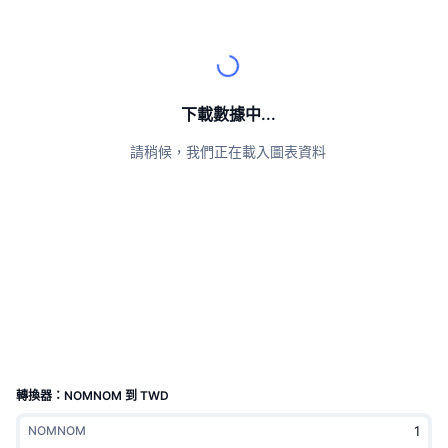
頂級交易者
文章
交易所流入/流出
DEX API
匯率換算
排行榜
現貨
情緒
企業
電子報
指標
熱門
衍生品
定價
CMC Launch
下載數據中...
即將推出
恐懼與貪婪指數
請稍候，我們正在載入圖表資料
資源
CMC Labs
近期新增
山寨幣季節指數
CMC Max
贏家與輸家
市場循環指標
文檔
頭條新聞
最多造訪
比特幣市佔率
常見問題解答
Telegram 機器人
社群情緒
CoinMarketCap 20 指數
AI 整合
廣告
區塊鏈排行榜
CoinMarketCap 100 指數
CMC代理中心
轉換器：NOMNOM 到 TWD
預測市場
ETF資金流向
網頁套件
NOMNOM
技能市場