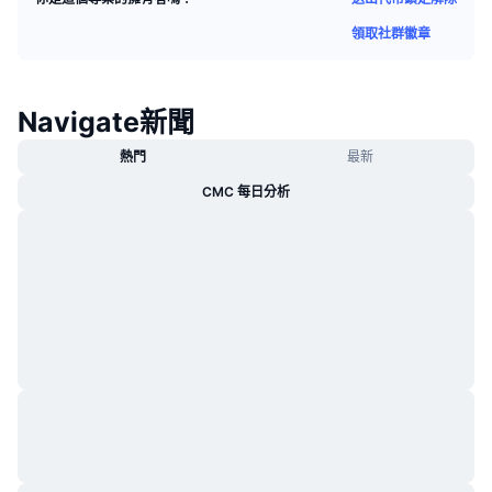
熱門
加密貨幣 ETF
領取社群徽章
學習
CMC 模型上下文協議
新推出
比特幣 ETF
x402
新聞
Navigate新聞
加密
以太幣 ETF
替補
熱門
最新
政治
技術分析
CMC 每日分析
研究報告
運動
RSI
影片
金融
MACD
詞彙庫
技術
衍生品
活動
NFT
總覽
空投
NFT 整體統計數字
清算
鑽石獎勵