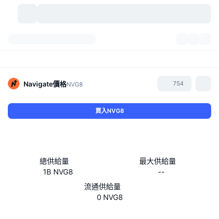
加密貨幣
儀表板
加密貨幣
DexScan
市場
排行
Navigate
價格
754
NVG8
信號
交易所
類別
New
市場綜覽
買入NVG8
熱門
社群
歷史記錄
現貨市場
集中式交易所
新
動態
API
代幣解鎖
加密貨幣數量
現貨
總供給量
最大供給量
1B NVG8
--
漲幅榜
話題
收益
產品
比特幣金庫
衍生品
API
流通供給量
迷因探索工具
0 NVG8
直播
實體世界資產
BNB金庫
產品
加密貨幣 API
去中心化交易所
網站
Whitepaper