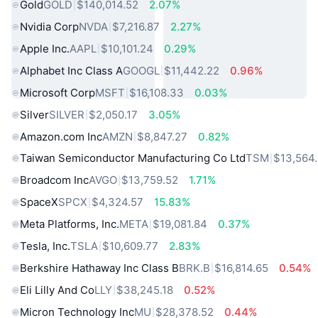
Gold
GOLD
$140,014.52
2.07%
Nvidia Corp
NVDA
$7,216.87
2.27%
Apple Inc.
AAPL
$10,101.24
0.29%
Alphabet Inc Class A
GOOGL
$11,442.22
0.96%
Microsoft Corp
MSFT
$16,108.33
0.03%
Silver
SILVER
$2,050.17
3.05%
Amazon.com Inc
AMZN
$8,847.27
0.82%
Taiwan Semiconductor Manufacturing Co Ltd
TSM
$13,564
Broadcom Inc
AVGO
$13,759.52
1.71%
SpaceX
SPCX
$4,324.57
15.83%
Meta Platforms, Inc.
META
$19,081.84
0.37%
Tesla, Inc.
TSLA
$10,609.77
2.83%
Berkshire Hathaway Inc Class B
BRK.B
$16,814.65
0.54%
Eli Lilly And Co
LLY
$38,245.18
0.52%
Micron Technology Inc
MU
$28,378.52
0.44%