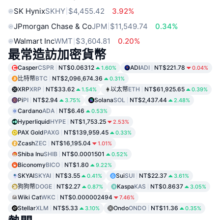
SK Hynix
SKHY
$4,455.42
3.92%
JPmorgan Chase & Co
JPM
$11,549.74
0.34%
Walmart Inc
WMT
$3,604.81
0.20%
最常造訪加密貨幣
Casper
CSPR
NT$0.06312
ADI
ADI
NT$221.78
1.60%
0.04%
比特幣
BTC
NT$2,096,674.36
0.31%
XRP
XRP
NT$33.62
以太幣
ETH
NT$61,925.65
1.54%
0.39%
Pi
PI
NT$2.94
Solana
SOL
NT$2,437.44
3.75%
2.48%
Cardano
ADA
NT$6.46
0.53%
Hyperliquid
HYPE
NT$1,753.25
2.53%
PAX Gold
PAXG
NT$139,959.45
0.33%
Zcash
ZEC
NT$16,195.04
1.01%
Shiba Inu
SHIB
NT$0.0001501
0.52%
Biconomy
BICO
NT$1.80
9.22%
SKYAI
SKYAI
NT$3.55
Sui
SUI
NT$22.37
0.41%
3.61%
狗狗幣
DOGE
NT$2.27
Kaspa
KAS
NT$0.8637
0.87%
3.05%
Wiki Cat
WKC
NT$0.000002494
7.46%
Stellar
XLM
NT$5.33
Ondo
ONDO
NT$11.36
3.10%
0.35%