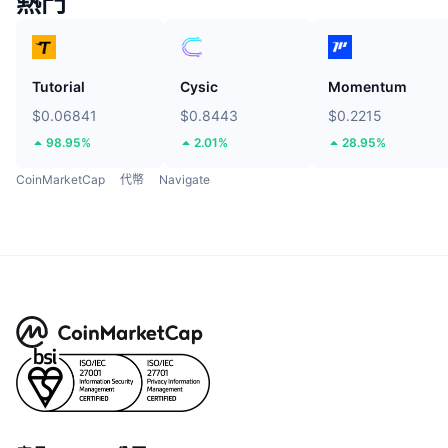
熱門
Tutorial
Cysic
Momentum
$0.06841
$0.8443
$0.2215
98.95%
2.01%
28.95%
CoinMarketCap
代幣
Navigate