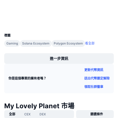
區塊鏈瀏覽器
即將推出的銷售活動
資金費率
學習賺幣
錢包
行事曆
UCID
32035
標籤
ICO 行事曆
Gaming
Solana Ecosystem
Polygon Ecosystem
看全部
Boost
活動行事曆
進一步資訊
更新代幣資訊
送出代幣鎖定解除
你是這個專案的擁有者嗎？
領取社群徽章
My Lovely Planet 市場
全部
CEX
DEX
篩選條件