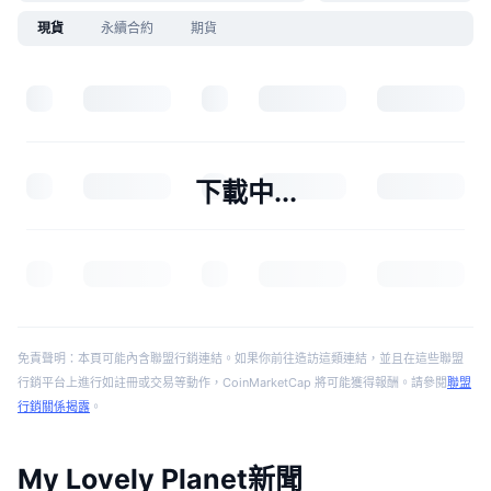
現貨
永續合約
期貨
下載中...
免責聲明：本頁可能內含聯盟行銷連結。如果你前往造訪這類連結，並且在這些聯盟
行銷平台上進行如註冊或交易等動作，CoinMarketCap 將可能獲得報酬。請參閱
聯盟
行銷關係揭露
。
My Lovely Planet新聞