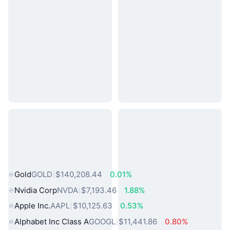
熱門現實世界資產
Gold
GOLD
$140,208.44
0.01%
Nvidia Corp
NVDA
$7,193.46
1.88%
Apple Inc.
AAPL
$10,125.63
0.53%
Alphabet Inc Class A
GOOGL
$11,441.86
0.80%