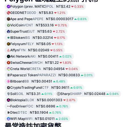
Polygon (prev. MATIC)
POL
NT$2.42
0.33%
GEODNET
GEOD
NT$5.83
1.21%
Ape and Pepe
APEPE
NT$0.00003017
0.83%
ViciCoin
VCNT
NT$533.16
0.75%
SuperTrust
SUT
NT$5.63
2.72%
IBStoken
IBS
NT$0.02214
0.17%
Felysyum
FELY
NT$8.05
1.13%
Affyn
FYN
NT$0.02049
0.55%
Aki Network
AKI
NT$0.00411
0.02%
SwissCheese
SWCH
NT$1.22
1.83%
Creta World
CRETA
NT$0.04954
0.04%
Paparazzi Token
PAPARAZZI
NT$0.00833
0.01%
Bitboard
BB
NT$0.00451
6.48%
CryptoTradingFund
CTF
NT$0.9611
0.01%
Soil
SOIL
NT$3.31
Sharp
SHARP
NT$0.02448
0.11%
0.94%
Bloktopia
BLOK
NT$0.0001303
2.67%
FooDriver
FDC
NT$0.6696
0.76%
Dtec
DTEC
NT$0.1904
0.76%
WiFi Map
WIFI
NT$0.01011
2.03%
最常造訪加密貨幣