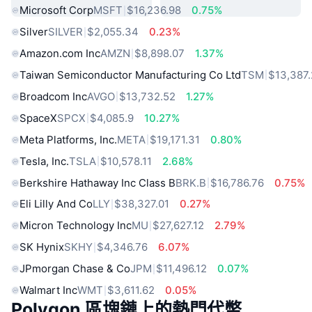
Microsoft Corp
MSFT
$16,236.98
0.75%
Silver
SILVER
$2,055.34
0.23%
Amazon.com Inc
AMZN
$8,898.07
1.37%
Taiwan Semiconductor Manufacturing Co Ltd
TSM
$13,387
Broadcom Inc
AVGO
$13,732.52
1.27%
SpaceX
SPCX
$4,085.9
10.27%
Meta Platforms, Inc.
META
$19,171.31
0.80%
Tesla, Inc.
TSLA
$10,578.11
2.68%
Berkshire Hathaway Inc Class B
BRK.B
$16,786.76
0.75%
Eli Lilly And Co
LLY
$38,327.01
0.27%
Micron Technology Inc
MU
$27,627.12
2.79%
SK Hynix
SKHY
$4,346.76
6.07%
JPmorgan Chase & Co
JPM
$11,496.12
0.07%
Walmart Inc
WMT
$3,611.62
0.05%
Polygon 區塊鏈上的熱門代幣