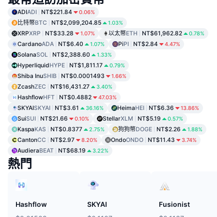
ADI
ADI
NT$221.84
0.06%
比特幣
BTC
NT$2,099,204.85
1.03%
XRP
XRP
NT$33.28
以太幣
ETH
NT$61,962.82
1.07%
0.78%
Cardano
ADA
NT$6.40
Pi
PI
NT$2.84
1.07%
4.47%
Solana
SOL
NT$2,388.60
1.33%
Hyperliquid
HYPE
NT$1,811.17
0.79%
Shiba Inu
SHIB
NT$0.0001493
1.66%
Zcash
ZEC
NT$16,431.27
3.40%
Hashflow
HFT
NT$0.4882
47.03%
SKYAI
SKYAI
NT$3.61
Heima
HEI
NT$6.36
36.16%
13.86%
Sui
SUI
NT$21.66
Stellar
XLM
NT$5.19
0.10%
0.57%
Kaspa
KAS
NT$0.8377
狗狗幣
DOGE
NT$2.26
2.75%
1.88%
Canton
CC
NT$2.97
Ondo
ONDO
NT$11.43
8.20%
3.74%
Audiera
BEAT
NT$68.19
3.22%
熱門
Hashflow
SKYAI
Fusionist