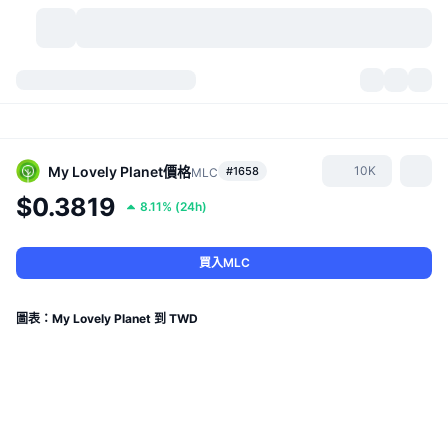
加密貨幣
儀表板
加密貨幣
DexScan
市場
排行
My Lovely Planet
價格
10K
#1658
MLC
$0.3819
8.11%
(
24h
)
信號
交易所
類別
New
市場綜覽
熱門
社群
歷史記錄
現貨市場
集中式交易所
買入MLC
新
動態
API
代幣解鎖
加密貨幣數量
現貨
圖表：My Lovely Planet 到 TWD
漲幅榜
話題
收益
產品
比特幣金庫
衍生品
API
迷因探索工具
直播
實體世界資產
BNB金庫
產品
加密貨幣 API
去中心化交易所