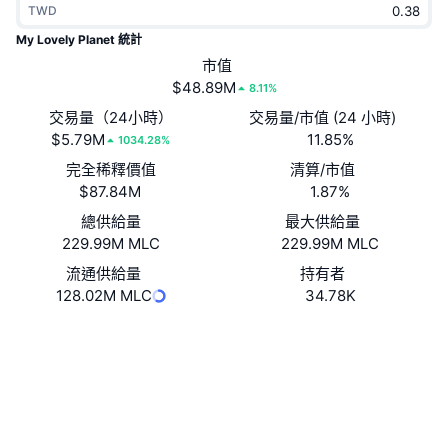
TWD
熱門
加密貨幣 ETF
學習
CMC 模型上下文協議
My Lovely Planet 統計
新推出
市值
比特幣 ETF
x402
新聞
$48.89M
8.11%
加密
以太幣 ETF
交易量（24小時）
交易量/市值 (24 小時)
替補
$5.79M
11.85%
1034.28%
政治
完全稀釋價值
清算/市值
技術分析
研究報告
$87.84M
1.87%
運動
總供給量
最大供給量
RSI
影片
229.99M MLC
229.99M MLC
金融
MACD
流通供給量
持有者
詞彙庫
128.02M MLC
34.78K
技術
網站
Website
Whitepaper
衍生品
活動
社群
NFT
總覽
空投
0xe8Db...85B7c2
合約地址
NFT 整體統計數字
清算
鑽石獎勵
polygonscan.com