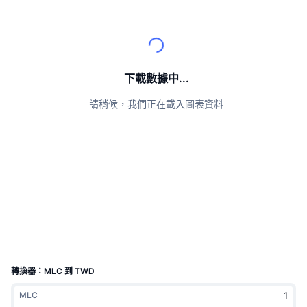
頂級交易者
文章
交易所流入/流出
DEX API
匯率換算
排行榜
現貨
情緒
企業
電子報
指標
熱門
衍生品
定價
CMC Launch
下載數據中...
即將推出
恐懼與貪婪指數
請稍候，我們正在載入圖表資料
資源
CMC Labs
近期新增
山寨幣季節指數
CMC Max
贏家與輸家
市場循環指標
文檔
頭條新聞
最多造訪
比特幣市佔率
常見問題解答
Telegram 機器人
社群情緒
CoinMarketCap 20 指數
AI 整合
廣告
區塊鏈排行榜
CoinMarketCap 100 指數
CMC代理中心
轉換器：MLC 到 TWD
預測市場
ETF資金流向
網頁套件
MLC
技能市場