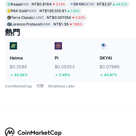
Kaspa
KAS
NT$0.8164
SKYAI
SKYAI
NT$2.57
3.13%
44.51%
PAX Gold
PAXG
NT$136,510.81
1.00%
Terra Classic
LUNC
NT$0.001554
3.53%
Lorenzo Protocol
BANK
NT$1.39
7.86%
熱門
Heima
Pi
SKYAI
$0.2589
$0.09253
$0.07986
34.56%
5.49%
44.87%
CoinMarketCap
代幣
Morpheus Labs