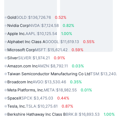
熱門現實世界資產
Gold
GOLD
$136,726.76
0.52%
Nvidia Corp
NVDA
$7,124.58
0.82%
Apple Inc.
AAPL
$10,125.54
1.00%
Alphabet Inc Class A
GOOGL
$11,619.13
0.55%
Microsoft Corp
MSFT
$15,621.42
0.59%
Silver
SILVER
$1,974.21
0.91%
Amazon.com Inc
AMZN
$8,792.11
0.03%
Taiwan Semiconductor Manufacturing Co Ltd
TSM
$13,240
Broadcom Inc
AVGO
$13,530.46
0.35%
Meta Platforms, Inc.
META
$18,982.55
0.01%
SpaceX
SPCX
$3,475.03
0.44%
Tesla, Inc.
TSLA
$10,275.61
0.87%
Berkshire Hathaway Inc Class B
BRK.B
$16,893.53
1.00%