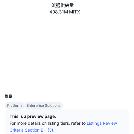
頂級交易者
文章
交易所流入/流出
DEX API
匯率換算
流通供給量
排行榜
現貨
498.31M MITX
情緒
企業
電子報
指標
熱門
衍生品
網站
Website
Whitepaper
社群
定價
CMC Launch
即將推出
恐懼與貪婪指數
0x4a52...8d1db6
合約地址
資源
CMC Labs
近期新增
山寨幣季節指數
4.0
評級 (CertiK)
CMC Max
etherscan.io
贏家與輸家
市場循環指標
區塊鏈瀏覽器
文檔
頭條新聞
最多造訪
比特幣市佔率
錢包
常見問題解答
UCID
2709
Telegram 機器人
社群情緒
CoinMarketCap 20 指數
標籤
AI 整合
廣告
Platform
Enterprise Solutions
區塊鏈排行榜
CoinMarketCap 100 指數
CMC代理中心
This is a preview page.
For more details on listing tiers, refer to
Listings Review
預測市場
ETF資金流向
網頁套件
技能市場
Criteria Section B - (3).