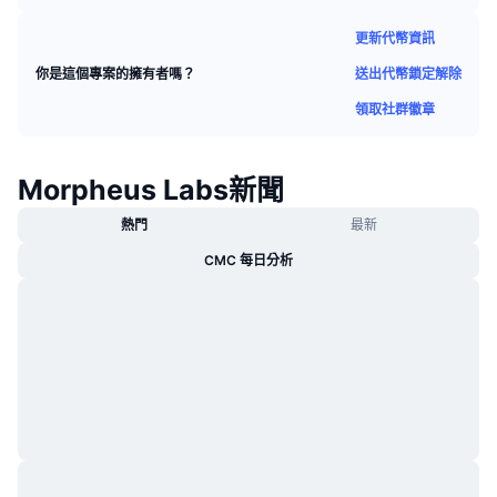
熱門
加密貨幣 ETF
學習
CMC 模型上下文協議
更新代幣資訊
新推出
比特幣 ETF
送出代幣鎖定解除
你是這個專案的擁有者嗎？
x402
新聞
領取社群徽章
加密
以太幣 ETF
替補
政治
Morpheus Labs新聞
技術分析
研究報告
熱門
最新
運動
RSI
影片
CMC 每日分析
金融
MACD
詞彙庫
技術
衍生品
活動
NFT
總覽
空投
NFT 整體統計數字
清算
鑽石獎勵