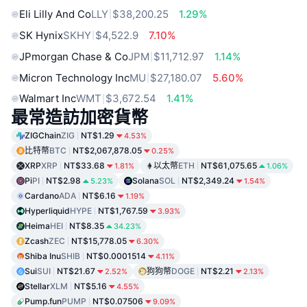
Eli Lilly And Co
LLY
$38,200.25
1.29%
SK Hynix
SKHY
$4,522.9
7.10%
JPmorgan Chase & Co
JPM
$11,712.97
1.14%
Micron Technology Inc
MU
$27,180.07
5.60%
Walmart Inc
WMT
$3,672.54
1.41%
最常造訪加密貨幣
ZIGChain
ZIG
NT$1.29
4.53%
比特幣
BTC
NT$2,067,878.05
0.25%
XRP
XRP
NT$33.68
以太幣
ETH
NT$61,075.65
1.81%
1.06%
Pi
PI
NT$2.98
Solana
SOL
NT$2,349.24
5.23%
1.54%
Cardano
ADA
NT$6.16
1.19%
Hyperliquid
HYPE
NT$1,767.59
3.93%
Heima
HEI
NT$8.35
34.23%
Zcash
ZEC
NT$15,778.05
6.30%
Shiba Inu
SHIB
NT$0.0001514
4.11%
Sui
SUI
NT$21.67
狗狗幣
DOGE
NT$2.21
2.52%
2.13%
Stellar
XLM
NT$5.16
4.55%
Pump.fun
PUMP
NT$0.07506
9.09%