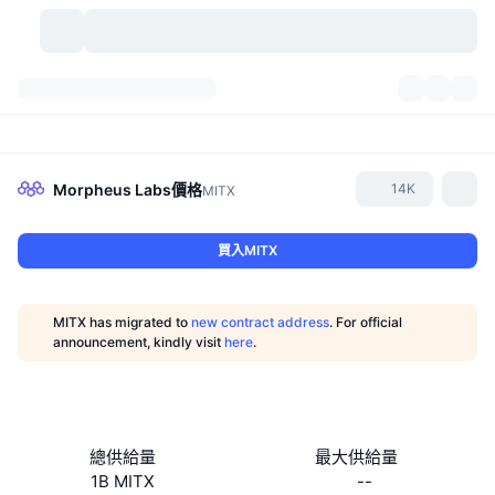
加密貨幣
儀表板
加密貨幣
DexScan
市場
排行
Morpheus Labs
價格
14K
MITX
信號
交易所
類別
New
市場綜覽
買入MITX
熱門
社群
歷史記錄
現貨市場
集中式交易所
MITX has migrated to
new contract address
. For official
新
動態
API
代幣解鎖
加密貨幣數量
announcement, kindly visit
here
.
現貨
漲幅榜
話題
收益
產品
比特幣金庫
衍生品
API
迷因探索工具
直播
實體世界資產
BNB金庫
產品
加密貨幣 API
總供給量
最大供給量
去中心化交易所
1B MITX
--