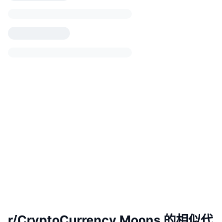
r/CryptoCurrency Moons 的相似代