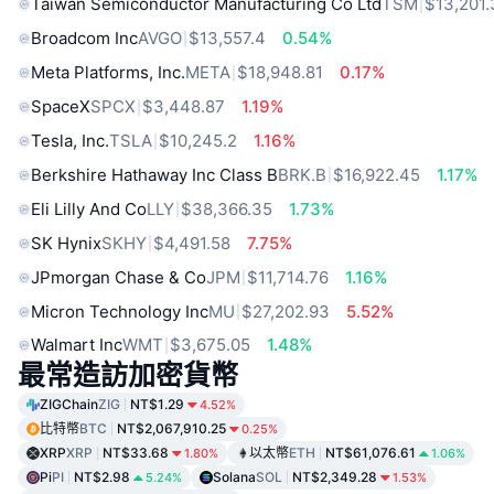
Taiwan Semiconductor Manufacturing Co Ltd
TSM
$13,201
Broadcom Inc
AVGO
$13,557.4
0.54%
Meta Platforms, Inc.
META
$18,948.81
0.17%
SpaceX
SPCX
$3,448.87
1.19%
Tesla, Inc.
TSLA
$10,245.2
1.16%
Berkshire Hathaway Inc Class B
BRK.B
$16,922.45
1.17%
Eli Lilly And Co
LLY
$38,366.35
1.73%
SK Hynix
SKHY
$4,491.58
7.75%
JPmorgan Chase & Co
JPM
$11,714.76
1.16%
Micron Technology Inc
MU
$27,202.93
5.52%
Walmart Inc
WMT
$3,675.05
1.48%
最常造訪加密貨幣
ZIGChain
ZIG
NT$1.29
4.52%
比特幣
BTC
NT$2,067,910.25
0.25%
XRP
XRP
NT$33.68
以太幣
ETH
NT$61,076.61
1.80%
1.06%
Pi
PI
NT$2.98
Solana
SOL
NT$2,349.28
5.24%
1.53%