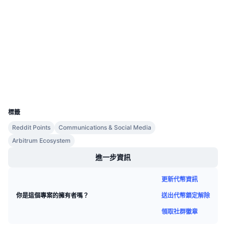
即將推出的銷售活動
社群
資金費率
學習賺幣
0x2440...0C931b
合約地址
行事曆
2.9
評級 (CertiK)
區塊鏈瀏覽器
nova-explorer.arbitrum.io
ICO 行事曆
錢包
UCID
活動行事曆
7396
標籤
Reddit Points
Communications & Social Media
Arbitrum Ecosystem
進一步資訊
更新代幣資訊
送出代幣鎖定解除
你是這個專案的擁有者嗎？
領取社群徽章