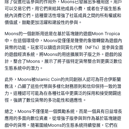
除了促進社區參與的作用外，Moons已發展出多種用途。用戶
可以交易它們，用它們來給其他成員小費，或者在子版生態系
統內消費它們。這種靈活性增強了社區成員之間的所有權感和
價值感，鼓勵更加活躍和建設性的參與。
Moons的一個創新用途是在基於區塊鏈的遊戲Moon Tropica
中。在這個環境中，Moons從僅僅是聲譽的象徵轉變為遊戲內
貨幣的功能。玩家可以鑄造非同質化代幣（NFTs）並參與全面
的遊戲經濟系統，將Moons的用途擴展到子版之外。遊戲的設
計，整合了Moons，展示了將子版特定貨幣整合到更廣泛數位
生態系統中的潛力。
此外，Moons被Islamic Coin的共同創辦人認可為符合伊斯蘭
教法，凸顯了這些代幣與多樣化財務原則和信仰保持一致的潛
力。這種認可可能為在各種社區中更廣泛的採用和接受開闢途
徑，強調了數位貨幣的多功能性和適應性。
總之，Moons不僅僅是一個獎勵系統，而是一個具有日益增長
應用的多面向數位資產，從增強子版參與到作為基於區塊鏈遊
戲中的貨幣。隨著圍繞Moons的生態系統持續發展，它們在