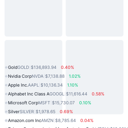
熱門現實世界資產
Gold
GOLD
$136,893.94
0.40%
Nvidia Corp
NVDA
$7,138.88
1.02%
Apple Inc.
AAPL
$10,136.34
1.10%
Alphabet Inc Class A
GOOGL
$11,616.44
0.58%
Microsoft Corp
MSFT
$15,730.07
0.10%
Silver
SILVER
$1,978.65
0.69%
Amazon.com Inc
AMZN
$8,785.64
0.04%