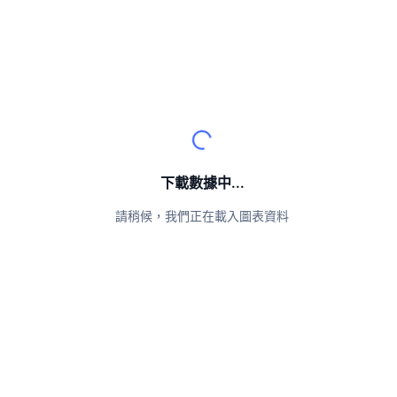
頂級交易者
文章
交易所流入/流出
DEX API
匯率換算
排行榜
現貨
情緒
企業
電子報
指標
熱門
衍生品
定價
CMC Launch
即將推出
恐懼與貪婪指數
資源
CMC Labs
近期新增
山寨幣季節指數
CMC Max
下載數據中...
贏家與輸家
市場循環指標
文檔
請稍候，我們正在載入圖表資料
頭條新聞
最多造訪
比特幣市佔率
常見問題解答
Telegram 機器人
社群情緒
CoinMarketCap 20 指數
AI 整合
廣告
區塊鏈排行榜
CoinMarketCap 100 指數
CMC代理中心
預測市場
ETF資金流向
網頁套件
技能市場