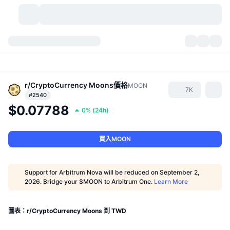
加密貨幣
儀表板
加密貨幣
DexScan
市場
排行
r/CryptoCurrency Moons
價格
MOON
7K
#2540
$0.07788
信號
交易所
類別
New
市場綜覽
0%
(
24h
)
熱門
社群
歷史記錄
現貨市場
集中式交易所
買入MOON
新
動態
API
代幣解鎖
加密貨幣數量
現貨
Support for Arbitrum Nova will be reduced on September 2,
漲幅榜
2026. Bridge your $MOON to Arbitrum One.
Learn More
話題
收益
產品
比特幣金庫
衍生品
API
迷因探索工具
直播
實體世界資產
BNB金庫
產品
加密貨幣 API
圖表：r/CryptoCurrency Moons 到 TWD
去中心化交易所