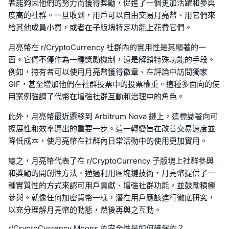
者能夠因他們的努力而獲得獎勵，促進了一個更加活躍和參與
度高的社群。一旦收到，用戶可以自由交易月亮幣、用它們來
給其他成員小費，或者在子版塊特定功能上花費它們。
月亮幣在 r/CryptoCurrency 社群內的實用性是其顯著的一
面。它們不僅作為一種獎勵機制，還是解鎖特殊功能的手段。
例如，持有者可以使用月亮幣獲得徽章、在評論中訪問獨家
GIF，甚至增加他們在社群投票中的投票權重。這種多面向的使
用案例強調了代幣在增強社群互動和治理中的角色。
此外，月亮幣最近遷移到 Arbitrum Nova 鏈上，這標誌著向可
擴展性和效率邁出的重要一步。這一轉變旨在改善交易速度並
降低成本，使月亮幣在社群內日常活動中的使用更加實用。
總之，月亮幣代表了在 r/CryptoCurrency 子版塊上社群參與
和獎勵的開創性方法。通過利用區塊鏈技術，月亮幣提供了一
種實質性的方式來認可用戶貢獻、增強社群功能，並鼓勵積極
參與。就像任何加密貨幣一樣，潛在用戶應該進行徹底研究，
以充分理解月亮幣的動態，然後再與之互動。
r/CryptoCurrency Moons 的安全性是如何確保的？