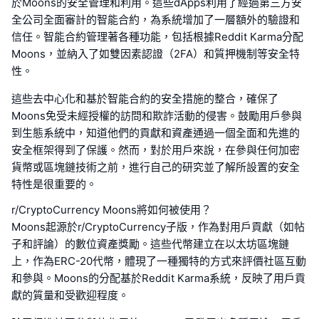
於Moons的安全管理和利用。這些dApps利用了經過第三方安
全公司全面審計的智能合約，為系統增加了一層額外的驗證和
信任。智能合約管理著各種功能，包括根據Reddit Karma分配
Moons，並納入了如雙因素認證（2FA）和質押機制等安全特
性。
這些去中心化和基於智能合約的安全措施的整合，確保了
Moons免受未經授權的訪問和欺詐活動的侵害。鼓勵用戶參與
到生態系統中，知道他們的貢獻和資產通過一個全面和先進的
安全框架得到了保護。然而，對於用戶來說，在參與任何加密
貨幣或區塊鏈技術之前，進行自己的研究並了解所設置的安全
特性是很重要的。
r/CryptoCurrency Moons將如何被使用？
Moons起源於r/CryptoCurrency子版，作為對用戶貢獻（如帖
子和評論）的數位資產獎勵。這些代幣建立在以太坊區塊鏈
上，作為ERC-20代幣，體現了一種獨特的方式來評價社區互動
和參與。Moons的分配基於Reddit Karma系統，反映了用戶貢
獻的質量和受歡迎程度。