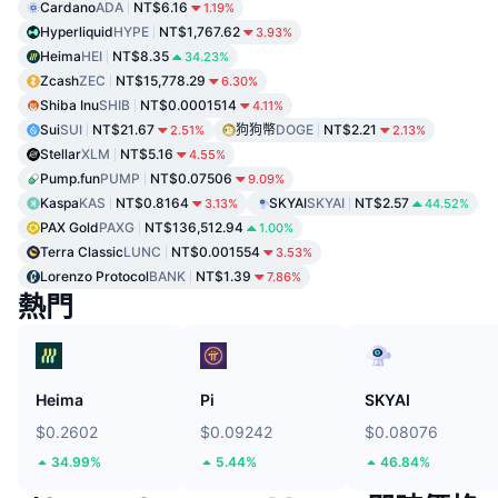
Cardano
ADA
NT$6.16
1.19%
Hyperliquid
HYPE
NT$1,767.62
3.93%
Heima
HEI
NT$8.35
34.23%
Zcash
ZEC
NT$15,778.29
6.30%
Shiba Inu
SHIB
NT$0.0001514
4.11%
Sui
SUI
NT$21.67
狗狗幣
DOGE
NT$2.21
2.51%
2.13%
Stellar
XLM
NT$5.16
4.55%
Pump.fun
PUMP
NT$0.07506
9.09%
Kaspa
KAS
NT$0.8164
SKYAI
SKYAI
NT$2.57
3.13%
44.52%
PAX Gold
PAXG
NT$136,512.94
1.00%
Terra Classic
LUNC
NT$0.001554
3.53%
Lorenzo Protocol
BANK
NT$1.39
7.86%
熱門
Heima
Pi
SKYAI
$0.2602
$0.09242
$0.08076
34.99%
5.44%
46.84%