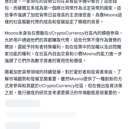
意的是，一家領先的技術公司在其智能手機中整合了加密錢
包，而薩爾瓦多成為第一個將比特幣作為法定貨幣的國家。這
些事件強調了加密貨幣日益增長的主流接受度，為像Moons這
樣的社區驅動代幣的成長和發展設定了積極的背景。
Moons本身旨在獎勵在r/CryptoCurrency社區內的積極參與，
允許用戶通過他們的貢獻賺取代幣。這些代幣不僅作為聲譽的
標誌，還賦予持有者特殊權利，如在投票中的加權以及訪問獨
家功能的權利。在社區內自由交易和小費Moons的能力進一步
強調了它們作為數字資產的實用性和價值。
隨著加密貨幣領域的持續發展，對於愛好者和投資者來說，了
解市場趨勢和發展至關重要。雖然Moons提供了一種創新的方
式來參與和貢獻於r/CryptoCurrency社區，但在做出投資決策
之前，進行徹底的研究並考慮更廣泛的市場動態是很重要的。