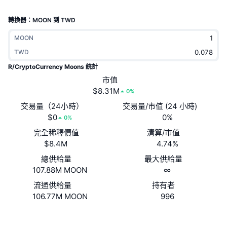
熱門
加密貨幣 ETF
學習
CMC 模型上下文協議
轉換器：MOON 到 TWD
新推出
比特幣 ETF
MOON
x402
新聞
TWD
加密
以太幣 ETF
替補
R/CryptoCurrency Moons 統計
市值
政治
技術分析
研究報告
$8.31M
0%
交易量（24小時）
運動
交易量/市值 (24 小時)
RSI
影片
$0
0%
0%
金融
完全稀釋價值
清算/市值
MACD
詞彙庫
$8.4M
4.74%
技術
總供給量
最大供給量
衍生品
活動
107.88M MOON
∞
流通供給量
持有者
NFT
總覽
空投
106.77M MOON
996
NFT 整體統計數字
網站
Website
清算
鑽石獎勵