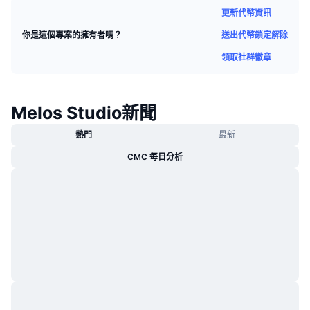
熱門
加密貨幣 ETF
更新代幣資訊
學習
CMC 模型上下文協議
送出代幣鎖定解除
你是這個專案的擁有者嗎？
新推出
比特幣 ETF
x402
新聞
領取社群徽章
加密
以太幣 ETF
替補
Melos Studio新聞
政治
技術分析
研究報告
熱門
最新
運動
RSI
影片
CMC 每日分析
金融
MACD
詞彙庫
技術
衍生品
活動
NFT
總覽
空投
NFT 整體統計數字
清算
鑽石獎勵