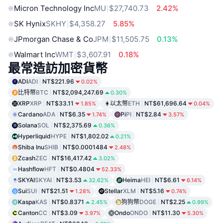
Micron Technology Inc
MU
$27,740.73
2.42%
SK Hynix
SKHY
$4,358.27
5.85%
JPmorgan Chase & Co
JPM
$11,505.75
0.13%
Walmart Inc
WMT
$3,607.91
0.18%
最常造訪加密貨幣
ADI
ADI
NT$221.96
0.02%
比特幣
BTC
NT$2,094,247.69
0.30%
XRP
XRP
NT$33.11
以太幣
ETH
NT$61,696.64
1.85%
0.04%
Cardano
ADA
NT$6.35
Pi
PI
NT$2.84
1.74%
3.57%
Solana
SOL
NT$2,375.69
0.36%
Hyperliquid
HYPE
NT$1,802.02
0.21%
Shiba Inu
SHIB
NT$0.0001484
2.48%
Zcash
ZEC
NT$16,417.42
3.02%
Hashflow
HFT
NT$0.4804
52.33%
SKYAI
SKYAI
NT$3.53
Heima
HEI
NT$6.61
32.62%
6.14%
Sui
SUI
NT$21.51
Stellar
XLM
NT$5.16
1.28%
0.74%
Kaspa
KAS
NT$0.8371
狗狗幣
DOGE
NT$2.25
2.45%
0.99%
Canton
CC
NT$3.09
Ondo
ONDO
NT$11.30
3.97%
5.30%