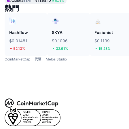
Audiera
BEAT
NT$68.10
0.76%
熱門
Hashflow
SKYAI
Fusionist
$0.01481
$0.1096
$0.1139
52.13%
32.91%
15.23%
CoinMarketCap
代幣
Melos Studio