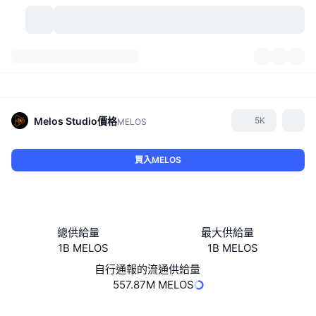
加密貨幣
儀表板
加密貨幣
DexScan
市場
排行
Melos Studio
價格
5K
MELOS
信號
交易所
類別
New
市場綜覽
買入MELOS
熱門
社群
歷史記錄
現貨市場
集中式交易所
新
動態
API
代幣解鎖
加密貨幣數量
現貨
總供給量
最大供給量
1B MELOS
1B MELOS
漲幅榜
話題
收益
產品
比特幣金庫
衍生品
API
自行通報的流通供給量
迷因探索工具
557.87M MELOS
直播
實體世界資產
BNB金庫
產品
加密貨幣 API
去中心化交易所
網站
Website
Whitepaper