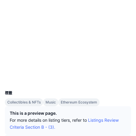
頂級交易者
文章
交易所流入/流出
DEX API
匯率換算
排行榜
現貨
社群
情緒
企業
電子報
指標
熱門
衍生品
0x1afb...19e647
合約地址
定價
CMC Launch
即將推出
恐懼與貪婪指數
3.9
評級 (CertiK)
驗證
資源
CMC Labs
近期新增
山寨幣季節指數
etherscan.io
CMC Max
區塊鏈瀏覽器
贏家與輸家
市場循環指標
文檔
錢包
頭條新聞
最多造訪
比特幣市佔率
UCID
常見問題解答
18551
Telegram 機器人
社群情緒
標籤
CoinMarketCap 20 指數
AI 整合
Collectibles & NFTs
Music
Ethereum Ecosystem
廣告
區塊鏈排行榜
CoinMarketCap 100 指數
This is a preview page.
CMC代理中心
For more details on listing tiers, refer to
Listings Review
預測市場
ETF資金流向
Criteria Section B - (3).
網頁套件
技能市場