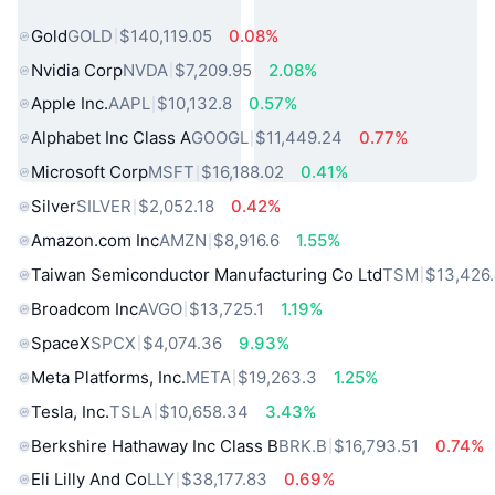
熱門現實世界資產
Gold
GOLD
$140,119.05
0.08%
Nvidia Corp
NVDA
$7,209.95
2.08%
Apple Inc.
AAPL
$10,132.8
0.57%
Alphabet Inc Class A
GOOGL
$11,449.24
0.77%
Microsoft Corp
MSFT
$16,188.02
0.41%
Silver
SILVER
$2,052.18
0.42%
Amazon.com Inc
AMZN
$8,916.6
1.55%
Taiwan Semiconductor Manufacturing Co Ltd
TSM
$13,426
Broadcom Inc
AVGO
$13,725.1
1.19%
SpaceX
SPCX
$4,074.36
9.93%
Meta Platforms, Inc.
META
$19,263.3
1.25%
Tesla, Inc.
TSLA
$10,658.34
3.43%
Berkshire Hathaway Inc Class B
BRK.B
$16,793.51
0.74%
Eli Lilly And Co
LLY
$38,177.83
0.69%