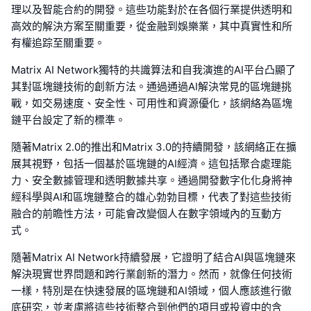
理以及智能合約的開發。這些功能對於在各個行業提供透明和
高效的解決方案至關重要，從金融到娛樂業，其中真實性和所
有權追踪至關重要。
Matrix AI Network獨特的共識算法和自我演進的AI平台凸顯了
其對區塊鏈技術的創新方法。通過通過AI解決常見的區塊鏈挑
戰，如交易速度、安全性、可用性和資源優化，該網絡為區塊
鏈平台設定了新的標準。
隨著Matrix 2.0的推出和Matrix 3.0的持續開發，該網絡正在擴
展其視野，包括一個基於區塊鏈的AI經濟。這包括聚合處理能
力、安全數據管理和透明數據共享。通過開發數字化化身將神
經科學與AI和區塊鏈整合的雄心勃勃目標，代表了對這些技術
融合的前瞻性方法，可能會改變個人在數字領域內的互動方
式。
隨著Matrix AI Network持續發展，它證明了結合AI與區塊鏈來
解決現實世界問題和跨行業創新的潛力。然而，就像任何技術
一樣，特別是在快速發展的區塊鏈和AI領域，個人應該進行徹
底研究，並考慮將這些技術整合到他們的項目或投資中的含