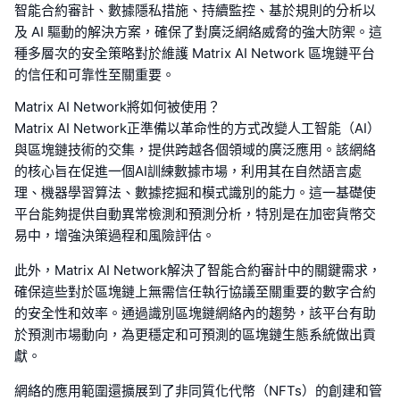
智能合約審計、數據隱私措施、持續監控、基於規則的分析以
及 AI 驅動的解決方案，確保了對廣泛網絡威脅的強大防禦。這
種多層次的安全策略對於維護 Matrix AI Network 區塊鏈平台
的信任和可靠性至關重要。
Matrix AI Network將如何被使用？
Matrix AI Network正準備以革命性的方式改變人工智能（AI）
與區塊鏈技術的交集，提供跨越各個領域的廣泛應用。該網絡
的核心旨在促進一個AI訓練數據市場，利用其在自然語言處
理、機器學習算法、數據挖掘和模式識別的能力。這一基礎使
平台能夠提供自動異常檢測和預測分析，特別是在加密貨幣交
易中，增強決策過程和風險評估。
此外，Matrix AI Network解決了智能合約審計中的關鍵需求，
確保這些對於區塊鏈上無需信任執行協議至關重要的數字合約
的安全性和效率。通過識別區塊鏈網絡內的趨勢，該平台有助
於預測市場動向，為更穩定和可預測的區塊鏈生態系統做出貢
獻。
網絡的應用範圍還擴展到了非同質化代幣（NFTs）的創建和管