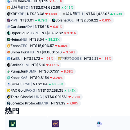
ZIGChain
ZIG
NT$1.29
4.65%
比特幣
BTC
NT$2,074,682.69
0.15%
XRP
XRP
NT$33.68
以太幣
ETH
NT$61,422.05
1.48%
1.69%
Pi
PI
NT$3.01
Solana
SOL
NT$2,358.22
6.79%
0.83%
Cardano
ADA
NT$6.18
0.01%
Hyperliquid
HYPE
NT$1,782.82
3.31%
Heima
HEI
NT$8.54
38.23%
Zcash
ZEC
NT$15,906.57
5.06%
Shiba Inu
SHIB
NT$0.0001516
3.59%
Sui
SUI
NT$21.72
狗狗幣
DOGE
NT$2.21
1.96%
1.56%
Stellar
XLM
NT$5.16
4.09%
Pump.fun
PUMP
NT$0.07551
8.58%
Kaspa
KAS
NT$0.8154
3.20%
SKYAI
SKYAI
NT$2.64
48.38%
PAX Gold
PAXG
NT$137,258.35
1.41%
Terra Classic
LUNC
NT$0.001561
2.71%
Lorenzo Protocol
BANK
NT$1.39
7.90%
熱門