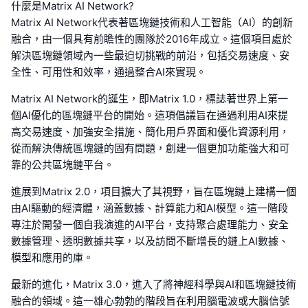
什麼是Matrix AI Network?
Matrix AI Network代表著區塊鏈技術和人工智能（AI）的創新
融合，由一個具有前瞻性的團隊於2016年成立。這個項目處於
解決區塊鏈領域內一些最迫切挑戰的前沿，包括交易速度、安
全性、可用性和效率，通過整合AI來實現。
Matrix AI Network的誕生，即Matrix 1.0，標誌著世界上第一
個AI優化的區塊鏈平台的開始。這項倡議旨在通過利用AI來提
高交易速度、加強安全措施、簡化用戶界面和優化資源利用，
從而解決傳統區塊鏈的固有問題，創建一個更加功能強大和可
靠的公共區塊鏈平台。
進展到Matrix 2.0，項目擴大了其視野，旨在區塊鏈上建構一個
由AI驅動的經濟體，涵蓋數據、計算能力和AI模型。這一階段
專注於開發一個自我演進的AI平台，支持聚合處理能力、安全
數據管理、透明數據共享，以及訪問不斷增長的鏈上AI數據、
模型和應用的庫。
最新的進化，Matrix 3.0，進入了將神經科學與AI和區塊鏈技術
融合的領域。這一雄心勃勃的階段旨在利用腦電波或大腦信號