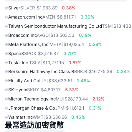
Silver
SILVER
$1,983.89
0.38%
Amazon.com Inc
AMZN
$8,811.71
0.30%
Taiwan Semiconductor Manufacturing Co Ltd
TSM
$13,433
Broadcom Inc
AVGO
$13,503.53
0.19%
Meta Platforms, Inc.
META
$19,025.4
0.28%
SpaceX
SPCX
$3,516.37
0.79%
Tesla, Inc.
TSLA
$10,271.15
0.87%
Berkshire Hathaway Inc Class B
BRK.B
$16,775.39
0.34%
Eli Lilly And Co
LLY
$38,633.51
2.48%
SK Hynix
SKHY
$4,607.17
5.33%
Micron Technology Inc
MU
$28,170.44
2.12%
JPmorgan Chase & Co
JPM
$11,612.1
0.31%
Walmart Inc
WMT
$3,636.66
0.46%
最常造訪加密貨幣