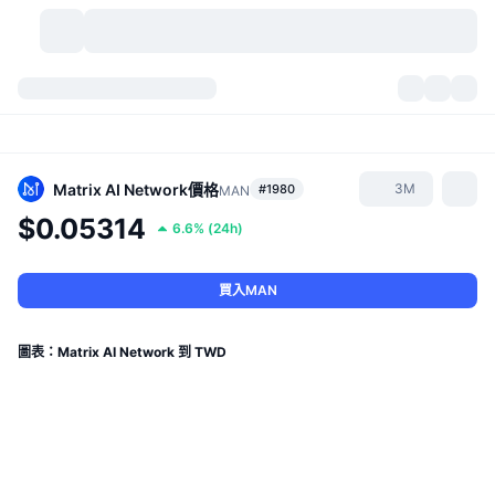
加密貨幣
儀表板
加密貨幣
DexScan
市場
排行
Matrix AI Network
價格
3M
#1980
MAN
$0.05314
6.6%
(
24h
)
信號
交易所
類別
New
市場綜覽
熱門
社群
歷史記錄
現貨市場
集中式交易所
買入MAN
新
動態
API
代幣解鎖
加密貨幣數量
現貨
圖表：Matrix AI Network 到 TWD
漲幅榜
話題
收益
產品
比特幣金庫
衍生品
API
迷因探索工具
直播
實體世界資產
BNB金庫
產品
加密貨幣 API
去中心化交易所