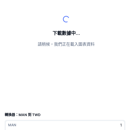
頂級交易者
文章
交易所流入/流出
DEX API
匯率換算
排行榜
現貨
情緒
企業
電子報
指標
熱門
衍生品
定價
CMC Launch
下載數據中...
即將推出
恐懼與貪婪指數
請稍候，我們正在載入圖表資料
資源
CMC Labs
近期新增
山寨幣季節指數
CMC Max
贏家與輸家
市場循環指標
文檔
頭條新聞
最多造訪
比特幣市佔率
常見問題解答
Telegram 機器人
社群情緒
CoinMarketCap 20 指數
AI 整合
廣告
區塊鏈排行榜
CoinMarketCap 100 指數
CMC代理中心
轉換器：MAN 到 TWD
預測市場
ETF資金流向
網頁套件
MAN
技能市場