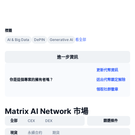
即將推出的銷售活動
資金費率
學習賺幣
錢包
UCID
2474
行事曆
標籤
AI & Big Data
DePIN
Generative AI
看全部
ICO 行事曆
Boost
進一步資訊
活動行事曆
更新代幣資訊
送出代幣鎖定解除
你是這個專案的擁有者嗎？
領取社群徽章
Matrix AI Network 市場
全部
CEX
DEX
篩選條件
現貨
永續合約
期貨