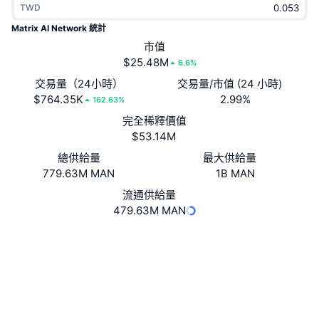
TWD
熱門
加密貨幣 ETF
學習
CMC 模型上下文協議
Matrix AI Network 統計
新推出
市值
比特幣 ETF
x402
新聞
$25.48M
6.6%
加密
以太幣 ETF
交易量（24小時）
交易量/市值 (24 小時)
替補
$764.35K
2.99%
162.63%
政治
完全稀釋價值
技術分析
研究報告
$53.14M
運動
總供給量
最大供給量
RSI
影片
779.63M MAN
1B MAN
金融
MACD
流通供給量
詞彙庫
479.63M MAN
技術
網站
Website
Whitepaper
衍生品
活動
NFT
社群
總覽
空投
3.6
評級 (CertiK)
NFT 整體統計數字
清算
鑽石獎勵
tom.matrix.io
區塊鏈瀏覽器