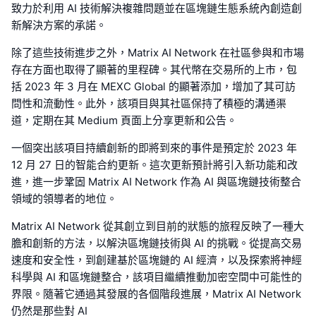
致力於利用 AI 技術解決複雜問題並在區塊鏈生態系統內創造創
新解決方案的承諾。
除了這些技術進步之外，Matrix AI Network 在社區參與和市場
存在方面也取得了顯著的里程碑。其代幣在交易所的上市，包
括 2023 年 3 月在 MEXC Global 的顯著添加，增加了其可訪
問性和流動性。此外，該項目與其社區保持了積極的溝通渠
道，定期在其 Medium 頁面上分享更新和公告。
一個突出該項目持續創新的即將到來的事件是預定於 2023 年
12 月 27 日的智能合約更新。這次更新預計將引入新功能和改
進，進一步鞏固 Matrix AI Network 作為 AI 與區塊鏈技術整合
領域的領導者的地位。
Matrix AI Network 從其創立到目前的狀態的旅程反映了一種大
膽和創新的方法，以解決區塊鏈技術與 AI 的挑戰。從提高交易
速度和安全性，到創建基於區塊鏈的 AI 經濟，以及探索將神經
科學與 AI 和區塊鏈整合，該項目繼續推動加密空間中可能性的
界限。隨著它通過其發展的各個階段進展，Matrix AI Network
仍然是那些對 AI