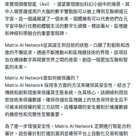
來實現頭像智能（AvI），渴望實現類似科幻小說中的場景，其
中人類意識或用戶大腦的數字雙胞胎可以被上傳到互聯網或元
宇宙。這一倡議展望了一個未來，個體擁有可以代表他們在元
宇宙中執行任務和體驗生活的數字化頭像，標誌著AI、區塊鏈
和神經科學融合的重要里程碑。
Matrix AI Network從其誕生到目前的狀態，凸顯了對創新和改
進的不懈追求。通過不斷推動AI和區塊鏈技術的界限，該項目
旨在橋接數字與現實世界之間的差距，創造一個更加互聯和智
能的未來。
Matrix AI Network是如何被保護的？
Matrix AI Network 採用多方面的方法來確保其安全性，結合了
傳統和創新措施來保護其生態系統。在其核心，該網絡利用加
密技術來保護數據，確保存儲在區塊鏈上的信息保持安全且不
可被未經授權的第三方訪問。這種基礎的安全層對於維護數據
的機密性和完整性至關重要。
為了進一步增強安全性，Matrix AI Network 定期進行智能合約
審計。這些審計對於識別漏洞並確保平台上自動化交易和強制