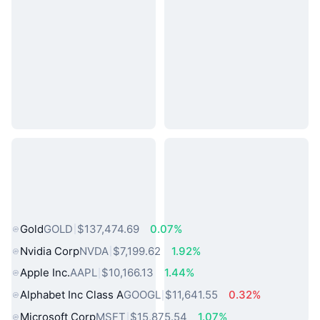
熱門現實世界資產
Gold
GOLD
$137,474.69
0.07%
Nvidia Corp
NVDA
$7,199.62
1.92%
Apple Inc.
AAPL
$10,166.13
1.44%
Alphabet Inc Class A
GOOGL
$11,641.55
0.32%
Microsoft Corp
MSFT
$15,875.54
1.07%