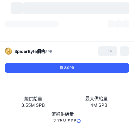
加密貨幣
儀表板
加密貨幣
DexScan
市場
排行
SpiderByte
價格
1K
SPB
信號
交易所
類別
New
市場綜覽
買入SPB
熱門
社群
歷史記錄
現貨市場
集中式交易所
新
動態
API
代幣解鎖
加密貨幣數量
現貨
總供給量
最大供給量
3.55M SPB
4M SPB
漲幅榜
話題
收益
產品
比特幣金庫
衍生品
API
流通供給量
迷因探索工具
2.75M SPB
直播
實體世界資產
BNB金庫
產品
加密貨幣 API
去中心化交易所
網站
Website
Whitepaper