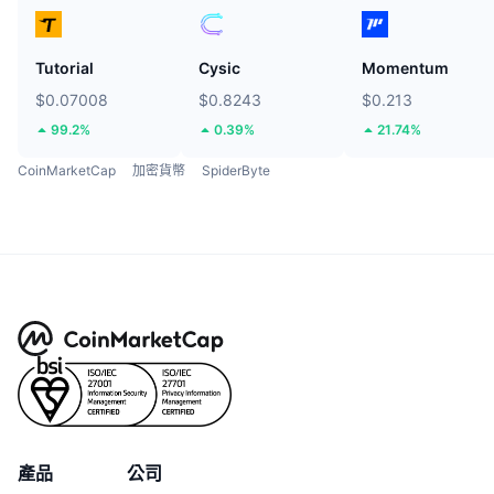
Tutorial
Cysic
Momentum
$0.07008
$0.8243
$0.213
99.2%
0.39%
21.74%
CoinMarketCap
加密貨幣
SpiderByte
產品
公司