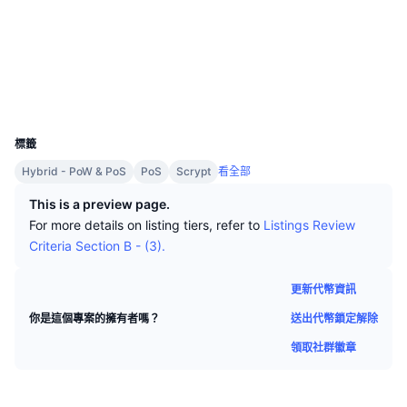
頂級交易者
文章
交易所流入/流出
DEX API
匯率換算
排行榜
現貨
社群
情緒
企業
電子報
指標
熱門
衍生品
explorer.spiderbyte.co
區塊鏈瀏覽器
定價
CMC Launch
即將推出
恐懼與貪婪指數
UCID
331
資源
CMC Labs
標籤
近期新增
山寨幣季節指數
Hybrid - PoW & PoS
PoS
Scrypt
看全部
CMC Max
贏家與輸家
市場循環指標
This is a preview page.
文檔
For more details on listing tiers, refer to
Listings Review
頭條新聞
最多造訪
比特幣市佔率
Criteria Section B - (3).
常見問題解答
Telegram 機器人
社群情緒
CoinMarketCap 20 指數
更新代幣資訊
AI 整合
廣告
送出代幣鎖定解除
你是這個專案的擁有者嗎？
區塊鏈排行榜
CoinMarketCap 100 指數
領取社群徽章
CMC代理中心
預測市場
ETF資金流向
網頁套件
技能市場