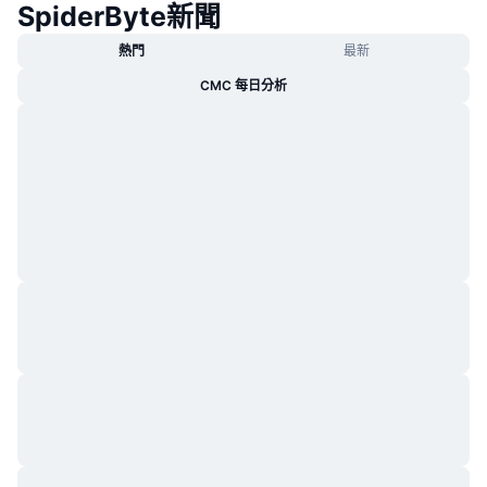
SpiderByte新聞
熱門
加密貨幣 ETF
學習
CMC 模型上下文協議
熱門
最新
新推出
比特幣 ETF
CMC 每日分析
x402
新聞
加密
以太幣 ETF
替補
政治
技術分析
研究報告
運動
RSI
影片
金融
MACD
詞彙庫
技術
衍生品
活動
NFT
總覽
空投
NFT 整體統計數字
清算
鑽石獎勵