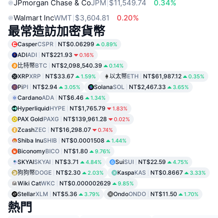
JPmorgan Chase & Co
JPM
$11,549.74
0.34%
Walmart Inc
WMT
$3,604.81
0.20%
最常造訪加密貨幣
Casper
CSPR
NT$0.06299
0.89%
ADI
ADI
NT$221.93
0.16%
比特幣
BTC
NT$2,098,540.39
0.14%
XRP
XRP
NT$33.67
以太幣
ETH
NT$61,987.12
1.59%
0.35%
Pi
PI
NT$2.94
Solana
SOL
NT$2,467.33
3.05%
3.65%
Cardano
ADA
NT$6.46
1.34%
Hyperliquid
HYPE
NT$1,765.79
1.83%
PAX Gold
PAXG
NT$139,961.28
0.02%
Zcash
ZEC
NT$16,298.07
0.74%
Shiba Inu
SHIB
NT$0.0001508
1.44%
Biconomy
BICO
NT$1.80
9.76%
SKYAI
SKYAI
NT$3.71
Sui
SUI
NT$22.59
4.84%
4.75%
狗狗幣
DOGE
NT$2.30
Kaspa
KAS
NT$0.8667
2.03%
3.33%
Wiki Cat
WKC
NT$0.000002629
9.85%
Stellar
XLM
NT$5.36
Ondo
ONDO
NT$11.50
3.79%
1.70%
熱門