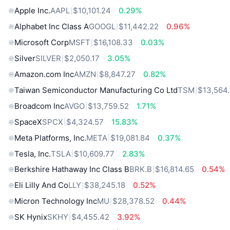
Apple Inc.
AAPL
$10,101.24
0.29%
Alphabet Inc Class A
GOOGL
$11,442.22
0.96%
Microsoft Corp
MSFT
$16,108.33
0.03%
Silver
SILVER
$2,050.17
3.05%
Amazon.com Inc
AMZN
$8,847.27
0.82%
Taiwan Semiconductor Manufacturing Co Ltd
TSM
$13,564
Broadcom Inc
AVGO
$13,759.52
1.71%
SpaceX
SPCX
$4,324.57
15.83%
Meta Platforms, Inc.
META
$19,081.84
0.37%
Tesla, Inc.
TSLA
$10,609.77
2.83%
Berkshire Hathaway Inc Class B
BRK.B
$16,814.65
0.54%
Eli Lilly And Co
LLY
$38,245.18
0.52%
Micron Technology Inc
MU
$28,378.52
0.44%
SK Hynix
SKHY
$4,455.42
3.92%