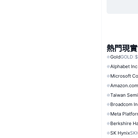
熱門現實
Gold
GOLD
$
Alphabet Inc
Microsoft C
Amazon.com
Taiwan Semi
Broadcom In
Meta Platfor
Berkshire Ha
SK Hynix
SK