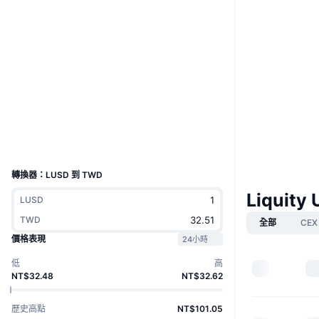
網站
Website
Whitepaper
社群
合約地址
0x5f98...568bA0
4.0
評級 (CertiK)
etherscan.io
區塊鏈瀏覽器
錢包
UCID
9566
轉換器：LUSD 到 TWD
Liquity
LUSD
TWD
全部
CEX
價格表現
24小時
低
高
NT$32.48
NT$32.62
歷史高點
NT$101.05