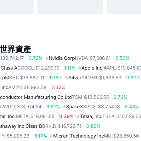
世界資產
132,742.17
0.72%
Nvidia Corp
NVDA
$7,006.61
2.56%
 Class A
GOOGL
$12,290.19
1.11%
Apple Inc.
AAPL
$10,045.8
orp
MSFT
$15,882.01
1.06%
Silver
SILVER
$1,938.53
0.80%
 Inc
AMZN
$8,993.59
2.32%
conductor Manufacturing Co Ltd
TSM
$13,506.55
2.72%
c
AVGO
$13,514.54
6.61%
SpaceX
SPCX
$3,754.18
9.43%
ms, Inc.
META
$19,081.85
0.39%
Tesla, Inc.
TSLA
$10,529.2
thaway Inc Class B
BRK.B
$16,726.71
0.80%
HY
$5,025.23
8.17%
Micron Technology Inc
MU
$28,859.56