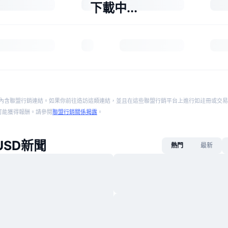
下載中...
內含聯盟行銷連結。如果你前往造訪這類連結，並且在這些聯盟行銷平台上進行如註冊或交易
p 將可能獲得報酬。請參閱
聯盟行銷關係揭露
。
y USD新聞
熱門
最新