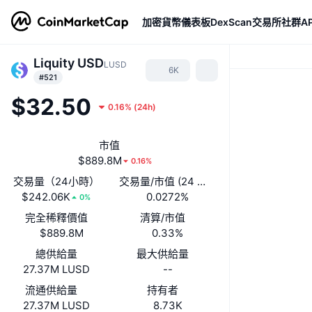
加密貨幣
儀表板
DexScan
交易所
社群
AP
Liquity USD
LUSD
6K
#521
$32.50
0.16%
(
24h
)
市值
$889.8M
0.16%
交易量（24小時）
交易量/市值 (24 小時)
$242.06K
0.0272%
0%
完全稀釋價值
清算/市值
$889.8M
0.33%
總供給量
最大供給量
27.37M LUSD
--
流通供給量
持有者
27.37M LUSD
8.73K