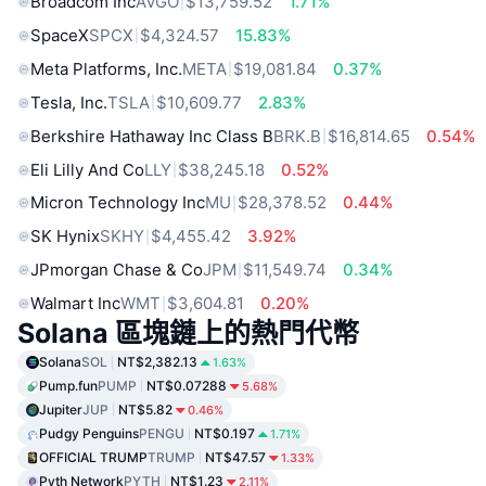
Broadcom Inc
AVGO
$13,759.52
1.71%
SpaceX
SPCX
$4,324.57
15.83%
Meta Platforms, Inc.
META
$19,081.84
0.37%
Tesla, Inc.
TSLA
$10,609.77
2.83%
Berkshire Hathaway Inc Class B
BRK.B
$16,814.65
0.54%
Eli Lilly And Co
LLY
$38,245.18
0.52%
Micron Technology Inc
MU
$28,378.52
0.44%
SK Hynix
SKHY
$4,455.42
3.92%
JPmorgan Chase & Co
JPM
$11,549.74
0.34%
Walmart Inc
WMT
$3,604.81
0.20%
Solana 區塊鏈上的熱門代幣
Solana
SOL
NT$2,382.13
1.63%
Pump.fun
PUMP
NT$0.07288
5.68%
Jupiter
JUP
NT$5.82
0.46%
Pudgy Penguins
PENGU
NT$0.197
1.71%
OFFICIAL TRUMP
TRUMP
NT$47.57
1.33%
Pyth Network
PYTH
NT$1.23
2.11%