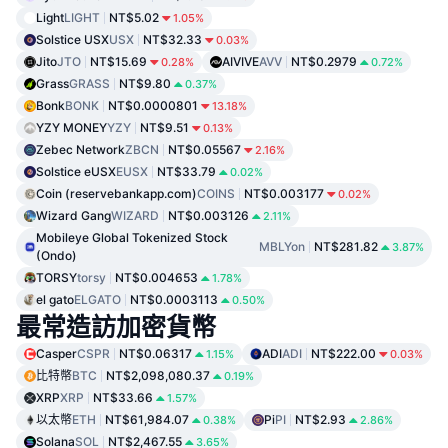
Light
LIGHT
NT$5.02
1.05%
Solstice USX
USX
NT$32.33
0.03%
Jito
JTO
NT$15.69
AIVIVE
AVV
NT$0.2979
0.28%
0.72%
Grass
GRASS
NT$9.80
0.37%
Bonk
BONK
NT$0.0000801
13.18%
YZY MONEY
YZY
NT$9.51
0.13%
Zebec Network
ZBCN
NT$0.05567
2.16%
Solstice eUSX
EUSX
NT$33.79
0.02%
Coin (reservebankapp.com)
COINS
NT$0.003177
0.02%
Wizard Gang
WIZARD
NT$0.003126
2.11%
Mobileye Global Tokenized Stock
MBLYon
NT$281.82
3.87%
(Ondo)
TORSY
torsy
NT$0.004653
1.78%
el gato
ELGATO
NT$0.0003113
0.50%
最常造訪加密貨幣
Casper
CSPR
NT$0.06317
ADI
ADI
NT$222.00
1.15%
0.03%
比特幣
BTC
NT$2,098,080.37
0.19%
XRP
XRP
NT$33.66
1.57%
以太幣
ETH
NT$61,984.07
Pi
PI
NT$2.93
0.38%
2.86%
Solana
SOL
NT$2,467.55
3.65%