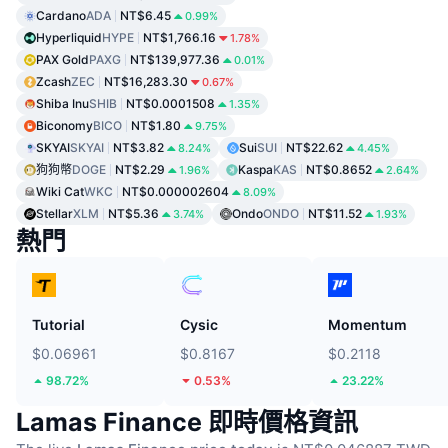
Cardano
ADA
NT$6.45
0.99%
Hyperliquid
HYPE
NT$1,766.16
1.78%
PAX Gold
PAXG
NT$139,977.36
0.01%
Zcash
ZEC
NT$16,283.30
0.67%
Shiba Inu
SHIB
NT$0.0001508
1.35%
Biconomy
BICO
NT$1.80
9.75%
SKYAI
SKYAI
NT$3.82
Sui
SUI
NT$22.62
8.24%
4.45%
狗狗幣
DOGE
NT$2.29
Kaspa
KAS
NT$0.8652
1.96%
2.64%
Wiki Cat
WKC
NT$0.000002604
8.09%
Stellar
XLM
NT$5.36
Ondo
ONDO
NT$11.52
3.74%
1.93%
熱門
Tutorial
Cysic
Momentum
$0.06961
$0.8167
$0.2118
98.72%
0.53%
23.22%
Lamas Finance 即時價格資訊