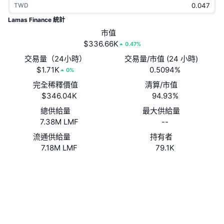
TWD
熱門
加密貨幣 ETF
學習
CMC 模型上下文協議
Lamas Finance 統計
新推出
市值
比特幣 ETF
x402
新聞
$336.66K
0.47%
加密
以太幣 ETF
交易量（24小時）
交易量/市值 (24 小時)
替補
$1.71K
0.5094%
0%
政治
完全稀釋價值
清算/市值
技術分析
研究報告
$346.04K
94.93%
運動
總供給量
最大供給量
RSI
影片
7.38M LMF
--
金融
MACD
流通供給量
持有者
詞彙庫
7.18M LMF
79.1K
技術
網站
Website
Whitepaper
衍生品
活動
NFT
社群
總覽
空投
合約地址
LMFzmY...wuUboU
NFT 整體統計數字
2.6
清算
鑽石獎勵
評級 (CertiK)