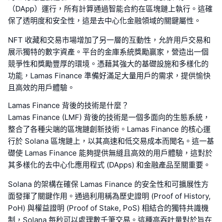
（DApp）運行，所有計算通過智能合約在區塊鏈上執行。這確
保了透明度和安全性，這是去中心化金融領域的關鍵屬性。
NFT 收藏和交易市場增加了另一層的互動性，允許用戶交易和
展示獨特的數字資產。平台的金庫系統獎勵贏家，營造出一個
競爭性和獎勵豐厚的環境。憑藉其強大的基礎設施和多樣化的
功能，Lamas Finance 準備好滿足大量用戶的需求，提供愉快
且高效的用戶體驗。
Lamas Finance 背後的技術是什麼？
Lamas Finance (LMF) 背後的技術是一個多面向的生態系統，
整合了各種尖端的區塊鏈創新技術。Lamas Finance 的核心運
行於 Solana 區塊鏈上，以其高速和低交易成本而聞名。這一基
礎使 Lamas Finance 能夠提供無縫且高效的用戶體驗，這對於
其多樣化的去中心化應用程式 (DApps) 和金融產品至關重要。
Solana 的架構在確保 Lamas Finance 的安全性和可擴展性方
面發揮了關鍵作用。通過利用稱為歷史證明 (Proof of History,
PoH) 與權益證明 (Proof of Stake, PoS) 相結合的獨特共識機
制，Solana 每秒可以處理數千筆交易。這種高吞吐量對於旨在