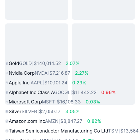
熱門現實世界資產
Gold
GOLD
$140,014.52
2.07%
Nvidia Corp
NVDA
$7,216.87
2.27%
Apple Inc.
AAPL
$10,101.24
0.29%
Alphabet Inc Class A
GOOGL
$11,442.22
0.96%
Microsoft Corp
MSFT
$16,108.33
0.03%
Silver
SILVER
$2,050.17
3.05%
Amazon.com Inc
AMZN
$8,847.27
0.82%
Taiwan Semiconductor Manufacturing Co Ltd
TSM
$13,564