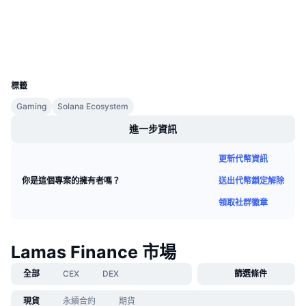
區塊鏈瀏覽器
solscan.io
即將推出的銷售活動
資金費率
學習賺幣
錢包
UCID
行事曆
32877
標籤
ICO 行事曆
Gaming
Solana Ecosystem
進一步資訊
活動行事曆
更新代幣資訊
送出代幣鎖定解除
你是這個專案的擁有者嗎？
領取社群徽章
Lamas Finance 市場
全部
CEX
DEX
篩選條件
現貨
永續合約
期貨