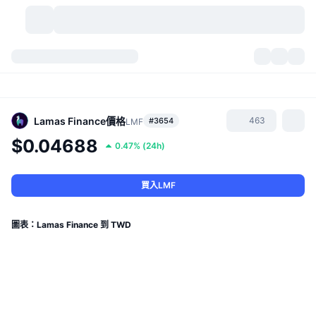
加密貨幣
儀表板
加密貨幣
DexScan
市場
排行
Lamas Finance
價格
463
#3654
LMF
$0.04688
0.47%
(
24h
)
信號
交易所
類別
New
市場綜覽
熱門
社群
歷史記錄
現貨市場
集中式交易所
買入LMF
新
動態
API
代幣解鎖
加密貨幣數量
現貨
圖表：Lamas Finance 到 TWD
漲幅榜
話題
收益
產品
比特幣金庫
衍生品
API
迷因探索工具
直播
實體世界資產
BNB金庫
產品
加密貨幣 API
去中心化交易所