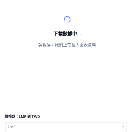
頂級交易者
文章
交易所流入/流出
DEX API
匯率換算
排行榜
現貨
情緒
企業
電子報
指標
熱門
衍生品
定價
CMC Launch
下載數據中...
即將推出
恐懼與貪婪指數
請稍候，我們正在載入圖表資料
資源
CMC Labs
近期新增
山寨幣季節指數
CMC Max
贏家與輸家
市場循環指標
文檔
頭條新聞
最多造訪
比特幣市佔率
常見問題解答
Telegram 機器人
社群情緒
CoinMarketCap 20 指數
AI 整合
廣告
區塊鏈排行榜
CoinMarketCap 100 指數
CMC代理中心
轉換器：LMF 到 TWD
預測市場
ETF資金流向
網頁套件
LMF
技能市場