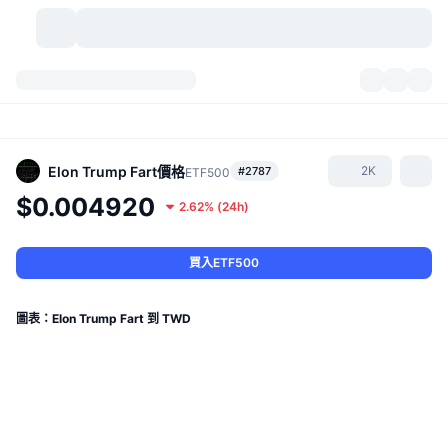
加密貨幣
儀表板
加密貨幣
DexScan
市場
排行
Elon Trump Fart
價格
2K
#2787
ETF500
$0.004920
2.62%
(
24h
)
信號
交易所
類別
New
市場綜覽
熱門
社群
歷史記錄
現貨市場
集中式交易所
買入ETF500
新
動態
API
代幣解鎖
加密貨幣數量
現貨
圖表：Elon Trump Fart 到 TWD
漲幅榜
話題
收益
產品
比特幣金庫
衍生品
API
迷因探索工具
直播
實體世界資產
BNB金庫
產品
加密貨幣 API
去中心化交易所