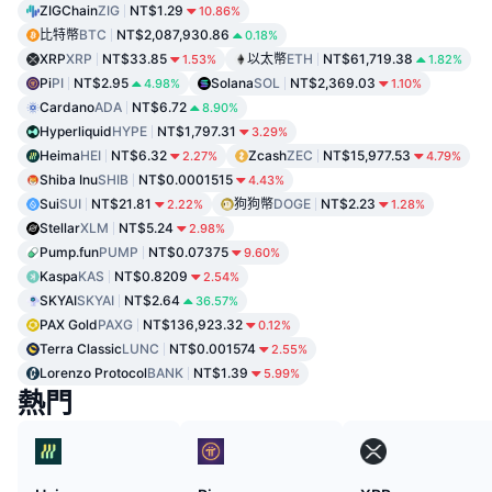
ZIGChain
ZIG
NT$1.29
10.86%
比特幣
BTC
NT$2,087,930.86
0.18%
XRP
XRP
NT$33.85
以太幣
ETH
NT$61,719.38
1.53%
1.82%
Pi
PI
NT$2.95
Solana
SOL
NT$2,369.03
4.98%
1.10%
Cardano
ADA
NT$6.72
8.90%
Hyperliquid
HYPE
NT$1,797.31
3.29%
Heima
HEI
NT$6.32
Zcash
ZEC
NT$15,977.53
2.27%
4.79%
Shiba Inu
SHIB
NT$0.0001515
4.43%
Sui
SUI
NT$21.81
狗狗幣
DOGE
NT$2.23
2.22%
1.28%
Stellar
XLM
NT$5.24
2.98%
Pump.fun
PUMP
NT$0.07375
9.60%
Kaspa
KAS
NT$0.8209
2.54%
SKYAI
SKYAI
NT$2.64
36.57%
PAX Gold
PAXG
NT$136,923.32
0.12%
Terra Classic
LUNC
NT$0.001574
2.55%
Lorenzo Protocol
BANK
NT$1.39
5.99%
熱門