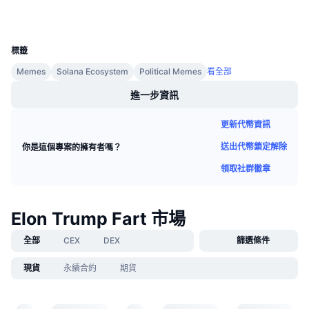
即將推出的銷售活動
資金費率
學習賺幣
UCID
35181
標籤
行事曆
Memes
Solana Ecosystem
Political Memes
看全部
進一步資訊
ICO 行事曆
更新代幣資訊
活動行事曆
送出代幣鎖定解除
你是這個專案的擁有者嗎？
領取社群徽章
Elon Trump Fart 市場
全部
CEX
DEX
篩選條件
現貨
永續合約
期貨