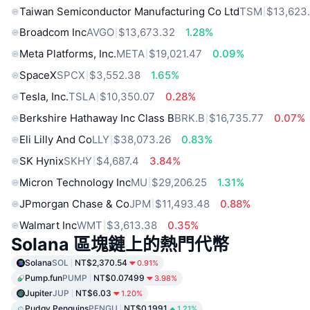
Taiwan Semiconductor Manufacturing Co Ltd
TSM
$13,623
Broadcom Inc
AVGO
$13,673.32
1.28%
Meta Platforms, Inc.
META
$19,021.47
0.09%
SpaceX
SPCX
$3,552.38
1.65%
Tesla, Inc.
TSLA
$10,350.07
0.28%
Berkshire Hathaway Inc Class B
BRK.B
$16,735.77
0.07%
Eli Lilly And Co
LLY
$38,073.26
0.83%
SK Hynix
SKHY
$4,687.4
3.84%
Micron Technology Inc
MU
$29,206.25
1.31%
JPmorgan Chase & Co
JPM
$11,493.48
0.88%
Walmart Inc
WMT
$3,613.38
0.35%
Solana 區塊鏈上的熱門代幣
Solana
SOL
NT$2,370.54
0.91%
Pump.fun
PUMP
NT$0.07499
3.98%
Jupiter
JUP
NT$6.03
1.20%
Pudgy Penguins
PENGU
NT$0.1991
1.21%