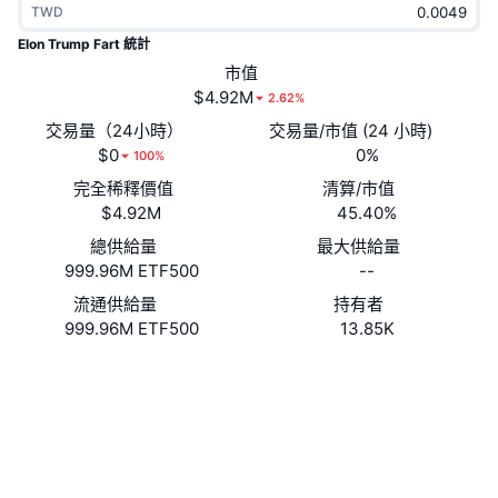
TWD
熱門
加密貨幣 ETF
學習
CMC 模型上下文協議
Elon Trump Fart 統計
新推出
市值
比特幣 ETF
x402
新聞
$4.92M
2.62%
加密
以太幣 ETF
交易量（24小時）
交易量/市值 (24 小時)
替補
$0
0%
100%
政治
完全稀釋價值
清算/市值
技術分析
研究報告
$4.92M
45.40%
運動
總供給量
最大供給量
RSI
影片
999.96M ETF500
--
金融
MACD
流通供給量
持有者
詞彙庫
999.96M ETF500
13.85K
技術
網站
Website
衍生品
活動
社群
NFT
總覽
合約地址
CWX6t6...T6pump
空投
區塊鏈瀏覽器
solscan.io
NFT 整體統計數字
清算
鑽石獎勵
錢包