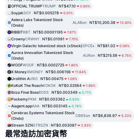
OFFICIAL TRUMP
TRUMP
NT$47.10
0.90%
Soyjak
SOY
NT$0.005278
0.01%
Astera Labs Tokenized Stock
ALABon
NT$10,200.38
13.40%
(Ondo)
RIBBIT
RBT
NT$0.00001195
7.67%
Crowny
CRWNY
NT$0.01091
7.70%
Virgin Galactic tokenized stock (xStock)
SPCEx
NT$81.02
0.06%
Aurora Innovation Tokenized Stock
AURon
NT$215.59
6.75%
(Ondo)
WOOF
WOOF
NT$0.0002725
1.80%
X Money
XMONEY
NT$0.006156
11.64%
Urolithin A
URO
NT$0.00475
1.09%
KoKoK The Roach
KOKOK
NT$0.02564
1.96%
Ibiza Final Boss
BOSS
NT$0.003349
0.71%
Pockemy
PKM
NT$0.003362
0.83%
Aiagent.app
AAA
NT$0.003145
0.78%
Cerebras Systems Tokenized Stock
CBRSon
NT$6,836.97
5.33%
(Ondo)
Stream SZN
STRSZN
NT$0.003087
2.93%
最常造訪加密貨幣