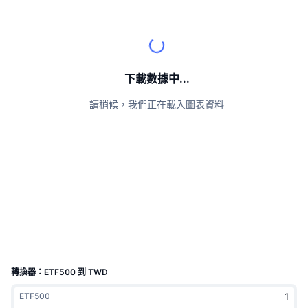
頂級交易者
文章
交易所流入/流出
DEX API
匯率換算
排行榜
現貨
情緒
企業
電子報
指標
熱門
衍生品
定價
CMC Launch
下載數據中...
即將推出
恐懼與貪婪指數
請稍候，我們正在載入圖表資料
資源
CMC Labs
近期新增
山寨幣季節指數
CMC Max
贏家與輸家
市場循環指標
文檔
頭條新聞
最多造訪
比特幣市佔率
常見問題解答
Telegram 機器人
社群情緒
CoinMarketCap 20 指數
AI 整合
廣告
區塊鏈排行榜
CoinMarketCap 100 指數
CMC代理中心
轉換器：ETF500 到 TWD
預測市場
ETF資金流向
網頁套件
ETF500
技能市場