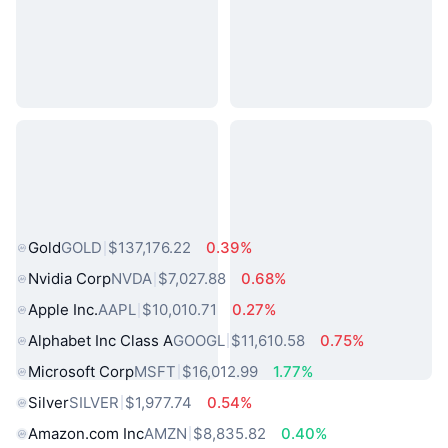
熱門現實世界資產
Gold
GOLD
$137,176.22
0.39%
Nvidia Corp
NVDA
$7,027.88
0.68%
Apple Inc.
AAPL
$10,010.71
0.27%
Alphabet Inc Class A
GOOGL
$11,610.58
0.75%
Microsoft Corp
MSFT
$16,012.99
1.77%
Silver
SILVER
$1,977.74
0.54%
Amazon.com Inc
AMZN
$8,835.82
0.40%