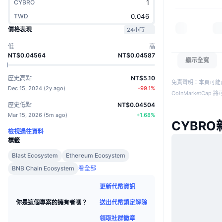
CYBRO
TWD
價格表現
24小時
低
高
NT$0.04564
NT$0.04587
顯示全寬
歷史高點
NT$5.10
免責聲明：本頁可能
Dec 15, 2024
(
2y ago
)
-99.1
%
CoinMarketCa
歷史低點
NT$0.04504
Mar 15, 2026
(
5m ago
)
+
1.68
%
CYBRO
檢視過往資料
標籤
Blast Ecosystem
Ethereum Ecosystem
BNB Chain Ecosystem
看全部
更新代幣資訊
送出代幣鎖定解除
你是這個專案的擁有者嗎？
領取社群徽章