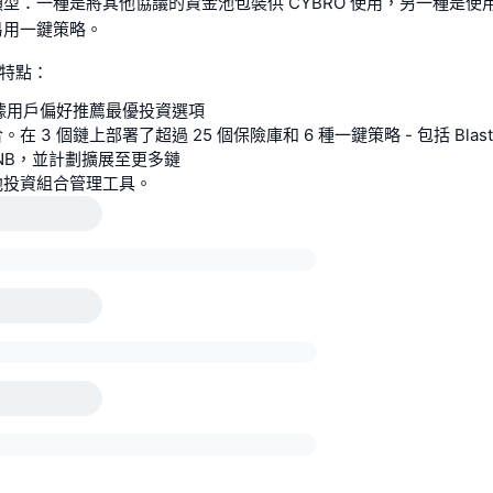
型：一種是將其他協議的資金池包裝供 CYBRO 使用，另一種是使
易用一鍵策略。
要特點：
根據用戶偏好推薦最優投資選項
在 3 個鏈上部署了超過 25 個保險庫和 6 種一鍵策略 - 包括 Blast
和 BNB，並計劃擴展至更多鏈
他投資組合管理工具。