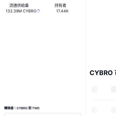
流通供給量
持有者
132.39M CYBRO
17.44K
Boost
網站
Website
Whitepaper
社群
0xD588...9AFf07
合約地址
4.1
評級 (CertiK)
驗證
CYBRO
etherscan.io
區塊鏈瀏覽器
錢包
UCID
32224
轉換器：CYBRO 到 TWD