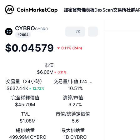
加密貨幣
儀表板
DexScan
交易所
社群
AP
CYBRO
CYBRO
7K
#2694
$0.04579
0.11%
(
24h
)
市值
$6.06M
0.11%
交易量（24小時）
交易量/市值 (24 小時)
$637.44K
10.51%
12.72%
完全稀釋價值
清算/市值
$45.79M
9.27%
TVL
市值/總鎖定價值
$1.08M
5.6
總供給量
最大供給量
499.99M CYBRO
1B CYBRO