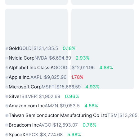
熱門現實世界資產
Gold
GOLD
$131,435.5
0.18%
Nvidia Corp
NVDA
$6,694.89
2.93%
Alphabet Inc Class A
GOOGL
$12,011.96
4.88%
Apple Inc.
AAPL
$9,825.96
1.78%
Microsoft Corp
MSFT
$15,666.59
4.93%
Silver
SILVER
$1,902.69
0.96%
Amazon.com Inc
AMZN
$9,053.5
4.58%
Taiwan Semiconductor Manufacturing Co Ltd
TSM
$13,265
Broadcom Inc
AVGO
$12,693.07
0.76%
SpaceX
SPCX
$3,724.68
5.68%