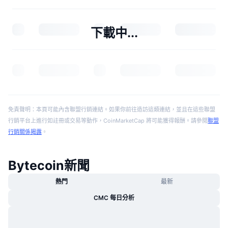
下載中...
免責聲明：本頁可能內含聯盟行銷連結。如果你前往造訪這類連結，並且在這些聯盟
行銷平台上進行如註冊或交易等動作，CoinMarketCap 將可能獲得報酬。請參閱
聯盟
行銷關係揭露
。
Bytecoin新聞
熱門
最新
CMC 每日分析