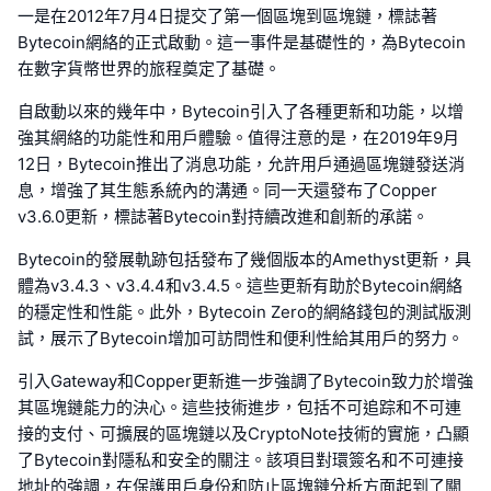
一是在2012年7月4日提交了第一個區塊到區塊鏈，標誌著
Bytecoin網絡的正式啟動。這一事件是基礎性的，為Bytecoin
在數字貨幣世界的旅程奠定了基礎。
自啟動以來的幾年中，Bytecoin引入了各種更新和功能，以增
強其網絡的功能性和用戶體驗。值得注意的是，在2019年9月
12日，Bytecoin推出了消息功能，允許用戶通過區塊鏈發送消
息，增強了其生態系統內的溝通。同一天還發布了Copper
v3.6.0更新，標誌著Bytecoin對持續改進和創新的承諾。
Bytecoin的發展軌跡包括發布了幾個版本的Amethyst更新，具
體為v3.4.3、v3.4.4和v3.4.5。這些更新有助於Bytecoin網絡
的穩定性和性能。此外，Bytecoin Zero的網絡錢包的測試版測
試，展示了Bytecoin增加可訪問性和便利性給其用戶的努力。
引入Gateway和Copper更新進一步強調了Bytecoin致力於增強
其區塊鏈能力的決心。這些技術進步，包括不可追踪和不可連
接的支付、可擴展的區塊鏈以及CryptoNote技術的實施，凸顯
了Bytecoin對隱私和安全的關注。該項目對環簽名和不可連接
地址的強調，在保護用戶身份和防止區塊鏈分析方面起到了關