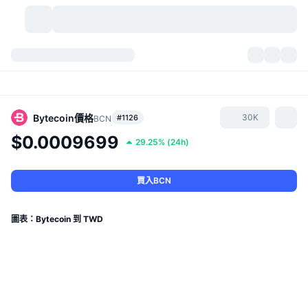
加密貨幣
儀表板
加密貨幣
DexScan
市場
排行
Bytecoin
價格
30K
#1126
BCN
$0.0009699
29.25%
(
24h
)
信號
交易所
類別
New
市場綜覽
熱門
社群
歷史記錄
現貨市場
集中式交易所
買入BCN
新
動態
API
代幣解鎖
加密貨幣數量
現貨
圖表：Bytecoin 到 TWD
漲幅榜
話題
收益
產品
比特幣金庫
衍生品
API
迷因探索工具
直播
實體世界資產
BNB金庫
產品
加密貨幣 API
去中心化交易所