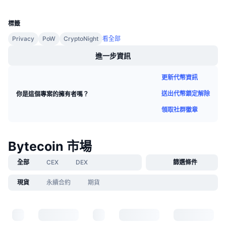
UCID
即將推出的銷售活動
372
資金費率
學習賺幣
標籤
Privacy
PoW
CryptoNight
看全部
行事曆
進一步資訊
ICO 行事曆
更新代幣資訊
送出代幣鎖定解除
你是這個專案的擁有者嗎？
活動行事曆
領取社群徽章
Bytecoin 市場
全部
CEX
DEX
篩選條件
現貨
永續合約
期貨