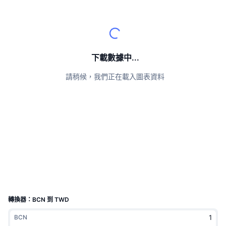
頂級交易者
文章
交易所流入/流出
DEX API
匯率換算
排行榜
現貨
情緒
企業
電子報
指標
熱門
衍生品
定價
CMC Launch
下載數據中...
即將推出
恐懼與貪婪指數
請稍候，我們正在載入圖表資料
資源
CMC Labs
近期新增
山寨幣季節指數
CMC Max
贏家與輸家
市場循環指標
文檔
頭條新聞
最多造訪
比特幣市佔率
常見問題解答
Telegram 機器人
社群情緒
CoinMarketCap 20 指數
AI 整合
廣告
區塊鏈排行榜
CoinMarketCap 100 指數
CMC代理中心
轉換器：BCN 到 TWD
預測市場
ETF資金流向
網頁套件
BCN
技能市場