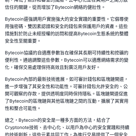
信任的關鍵，從而增加了Bytecoin網絡的健壯性。
Bytecoin還強調用戶實施強大的安全實踐的重要性。它倡導使
用強密碼、雙因素認證和安全的錢包來保護用戶的資產。這些
措施對於防止未經授權的訪問和提高Bytecoin生態系統的整體
安全性至關重要。
Bytecoin協議的自適應參數旨在確保其長期可持續性和挖礦的
便利性。通過調整這些參數，Bytecoin可以適應網絡需求的變
化，確保交易處理保持高效且對廣泛用戶友好。
Bytecoin內部的最新技術進展，如可審計錢包和區塊鏈閘道，
進一步增強了其安全性和功能性。可審計錢包允許安全的、公
開可觀察的存款，提供透明度同時保持隱私。區塊鏈閘道促進
了Bytecoin的區塊鏈與其他區塊鏈之間的互動，擴展了其實用
性和整合可能性。
總之，Bytecoin的安全是一種多方面的方法，結合了
Cryptonote技術、去中心化、以用戶為中心的安全實踐和持續
的技術創新。這些元素共同工作，為進行交易提供了一個安全