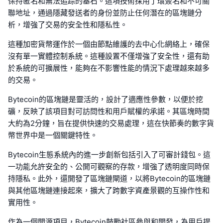
保持匿名和無法追踪的基石。這項技術採用了環簽名和不可關
聯地址，通過隱藏發送者的身份並防止任何潛在的區塊鏈分
析，增強了交易的安全性和隱私性。
這種加密貨幣運作於一個由節點維護的去中心化網絡上，確保
沒有單一實體控制系統。這種設置不僅增強了安全性，還有助
於系統的可擴展性，能夠在不影響性能的情況下處理越來越多
的交易。
Bytecoin的區塊鏈是靈活的，設計了適應性參數，以便於挖
礦，反映了該項目對可訪問性和用戶賦權的承諾。其區塊時間
大約為2分鐘，旨在提供快速的交易處理，這在快節奏的數字貨
幣世界中是一個關鍵特性。
Bytecoin生態系統內的進一步創新包括引入了可審計錢包。這
一功能允許安全的、公開可觀察的存款，增強了透明度同時保
持隱私。此外，還開發了區塊鏈閘道，以將Bytecoin的區塊鏈
與其他區塊鏈連接起來，擴大了跨數字資產景觀的互操作性和
實用性。
作為一個開源項目，Bytecoin鼓勵社區參與和開發，為用戶提