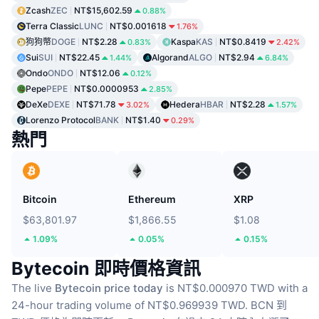
Zcash
ZEC
NT$15,602.59
0.88%
Terra Classic
LUNC
NT$0.001618
1.76%
狗狗幣
DOGE
NT$2.28
Kaspa
KAS
NT$0.8419
0.83%
2.42%
Sui
SUI
NT$22.45
Algorand
ALGO
NT$2.94
1.44%
6.84%
Ondo
ONDO
NT$12.06
0.12%
Pepe
PEPE
NT$0.0000953
2.85%
DeXe
DEXE
NT$71.78
Hedera
HBAR
NT$2.28
3.02%
1.57%
Lorenzo Protocol
BANK
NT$1.40
0.29%
熱門
Bitcoin
Ethereum
XRP
$63,801.97
$1,866.55
$1.08
1.09%
0.05%
0.15%
Bytecoin 即時價格資訊
The live
Bytecoin price today
is NT$0.000970 TWD with a
24-hour trading volume of NT$0.969939 TWD.
BCN 到