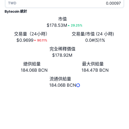
TWD
熱門
加密貨幣 ETF
學習
CMC 模型上下文協議
Bytecoin 統計
新推出
市值
比特幣 ETF
x402
新聞
$178.53M
29.25%
加密
以太幣 ETF
交易量（24小時）
交易量/市值 (24 小時)
替補
$0.9699
0.0#(5)1%
90.11%
政治
完全稀釋價值
技術分析
研究報告
$178.92M
運動
總供給量
最大供給量
RSI
影片
184.06B BCN
184.47B BCN
金融
MACD
流通供給量
詞彙庫
184.06B BCN
技術
網站
Website
Whitepaper
衍生品
活動
社群
NFT
3.0
總覽
評級 (CertiK)
空投
explorer.bytecoin.org
NFT 整體統計數字
區塊鏈瀏覽器
清算
鑽石獎勵