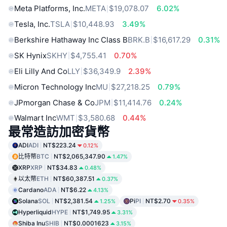
Meta Platforms, Inc.
META
$19,078.07
6.02%
Tesla, Inc.
TSLA
$10,448.93
3.49%
Berkshire Hathaway Inc Class B
BRK.B
$16,617.29
0.31%
SK Hynix
SKHY
$4,755.41
0.70%
Eli Lilly And Co
LLY
$36,349.9
2.39%
Micron Technology Inc
MU
$27,218.25
0.79%
JPmorgan Chase & Co
JPM
$11,414.76
0.24%
Walmart Inc
WMT
$3,580.68
0.44%
最常造訪加密貨幣
ADI
ADI
NT$223.24
0.12%
比特幣
BTC
NT$2,065,347.90
1.47%
XRP
XRP
NT$34.83
0.48%
以太幣
ETH
NT$60,387.51
0.37%
Cardano
ADA
NT$6.22
4.13%
Solana
SOL
NT$2,381.54
Pi
PI
NT$2.70
1.25%
0.35%
Hyperliquid
HYPE
NT$1,749.95
3.31%
Shiba Inu
SHIB
NT$0.0001623
3.15%