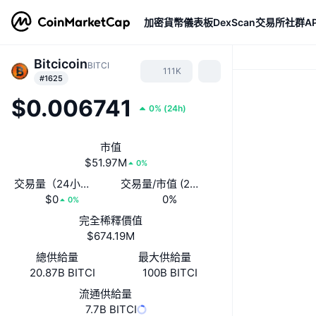
加密貨幣
儀表板
DexScan
交易所
社群
AP
Bitcicoin
BITCI
111K
#1625
$0.006741
0%
(
24h
)
市值
$51.97M
0%
交易量（24小時）
交易量/市值 (24 小時)
$0
0%
0%
完全稀釋價值
$674.19M
總供給量
最大供給量
20.87B BITCI
100B BITCI
流通供給量
7.7B BITCI