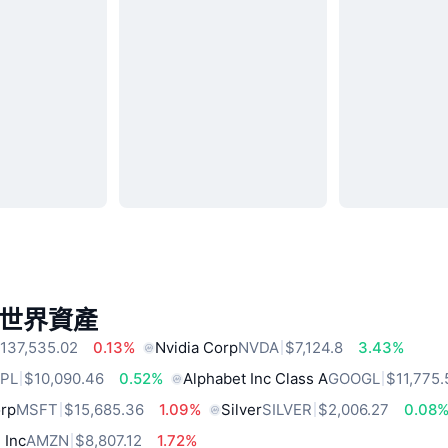
世界資產
137,535.02
0.13%
Nvidia Corp
NVDA
$7,124.8
3.43%
PL
$10,090.46
0.52%
Alphabet Inc Class A
GOOGL
$11,775.
orp
MSFT
$15,685.36
1.09%
Silver
SILVER
$2,006.27
0.08
 Inc
AMZN
$8,807.12
1.72%