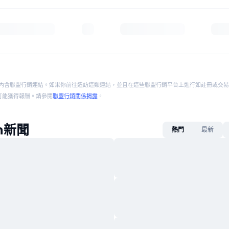
內含聯盟行銷連結。如果你前往造訪這類連結，並且在這些聯盟行銷平台上進行如註冊或交易
p 將可能獲得報酬。請參閱
聯盟行銷關係揭露
。
in新聞
熱門
最新