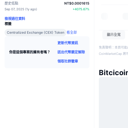
歷史低點
NT$0.0001615
Sep 07, 2025
(
1y ago
)
+
4075.67
%
檢視過往資料
標籤
Centralized Exchange (CEX) Token
看全部
顯示全寬
更新代幣資訊
免責聲明：本頁可能
送出代幣鎖定解除
你是這個專案的擁有者嗎？
CoinMarketCa
領取社群徽章
Bitcico