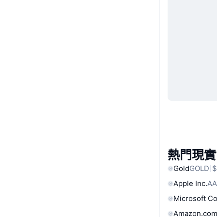
熱門現實
Gold
GOLD
$
Apple Inc.
AA
Microsoft C
Amazon.com