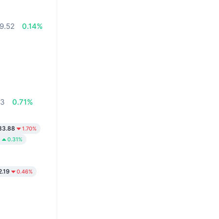
9.52
0.14%
93
0.71%
33.88
1.70%
0
0.31%
.19
0.46%