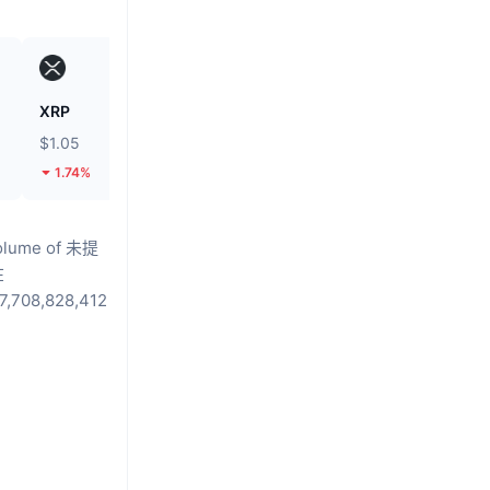
XRP
Unibase
$1.05
$0.1308
1.74%
11.92%
volume of 未提
在
708,828,412