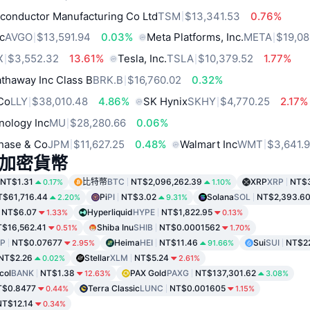
conductor Manufacturing Co Ltd
TSM
$13,341.53
0.76%
c
AVGO
$13,591.94
0.03%
Meta Platforms, Inc.
META
$19,08
X
$3,552.32
13.61%
Tesla, Inc.
TSLA
$10,379.52
1.77%
thaway Inc Class B
BRK.B
$16,760.02
0.32%
 Co
LLY
$38,010.48
4.86%
SK Hynix
SKHY
$4,770.25
2.17%
nology Inc
MU
$28,280.66
0.06%
hase & Co
JPM
$11,627.25
0.48%
Walmart Inc
WMT
$3,641.
加密貨幣
NT$1.31
比特幣
BTC
NT$2,096,262.39
XRP
XRP
NT$
0.17%
1.10%
T$61,716.44
Pi
PI
NT$3.02
Solana
SOL
NT$2,393.6
2.20%
9.31%
NT$6.07
Hyperliquid
HYPE
NT$1,822.95
1.33%
0.13%
$16,562.41
Shiba Inu
SHIB
NT$0.0001562
0.51%
1.70%
P
NT$0.07677
Heima
HEI
NT$11.46
Sui
SUI
NT$22
2.95%
91.66%
NT$2.26
Stellar
XLM
NT$5.24
0.02%
2.61%
col
BANK
NT$1.38
PAX Gold
PAXG
NT$137,301.62
12.63%
3.08%
T$0.8477
Terra Classic
LUNC
NT$0.001605
0.44%
1.15%
NT$12.14
0.34%