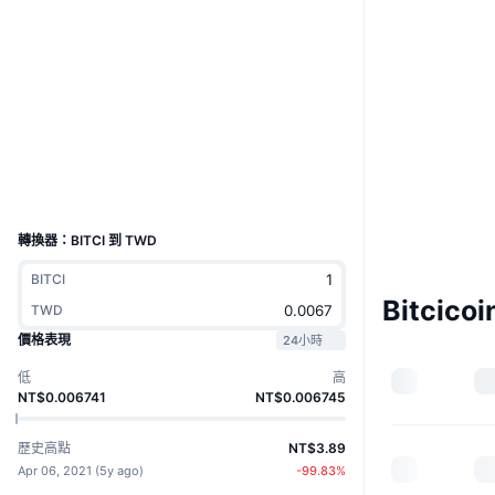
Website
Whitepaper
網站
社群
2.7
評級 (CertiK)
區塊鏈瀏覽器
v2.bitciexplorer.com
UCID
8357
轉換器：BITCI 到 TWD
BITCI
Bitcico
TWD
價格表現
24小時
低
高
NT$0.006741
NT$0.006745
歷史高點
NT$3.89
Apr 06, 2021
(
5y ago
)
-99.83
%