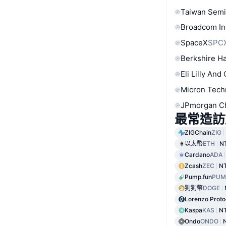
Taiwan Semi
Broadcom In
SpaceX
SPC
Berkshire Ha
Eli Lilly And
Micron Tech
JPmorgan C
最常造訪
ZIGChain
ZIG
以太幣
ETH
N
Cardano
ADA
Zcash
ZEC
NT
Pump.fun
PUM
狗狗幣
DOGE
Lorenzo Proto
Kaspa
KAS
N
Ondo
ONDO