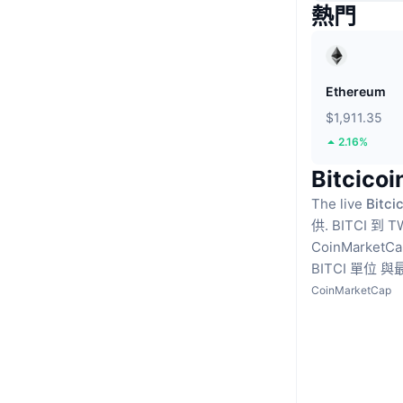
熱門
Ethereum
$1,911.35
2.16%
Bitcic
The live
Bitci
供.
BITCI 到
CoinMarket
BITCI 單位
與最
CoinMarketCap