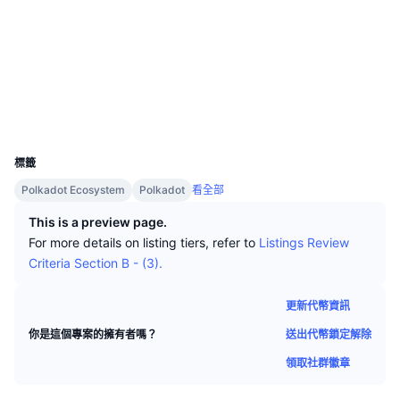
頂級交易者
文章
交易所流入/流出
DEX API
匯率換算
排行榜
現貨
社群
情緒
企業
電子報
2.7
指標
熱門
衍生品
評級 (CertiK)
bajun.subscan.io
定價
CMC Launch
區塊鏈瀏覽器
即將推出
恐懼與貪婪指數
UCID
資源
21375
CMC Labs
近期新增
山寨幣季節指數
標籤
CMC Max
贏家與輸家
市場循環指標
Polkadot Ecosystem
Polkadot
看全部
文檔
This is a preview page.
頭條新聞
最多造訪
比特幣市佔率
For more details on listing tiers, refer to
Listings Review
常見問題解答
Criteria Section B - (3).
Telegram 機器人
社群情緒
CoinMarketCap 20 指數
AI 整合
更新代幣資訊
廣告
區塊鏈排行榜
CoinMarketCap 100 指數
送出代幣鎖定解除
你是這個專案的擁有者嗎？
CMC代理中心
領取社群徽章
預測市場
ETF資金流向
網頁套件
技能市場