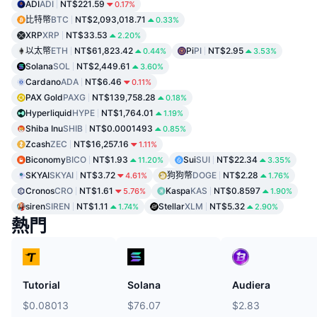
ADI
ADI
NT$221.59
0.17%
比特幣
BTC
NT$2,093,018.71
0.33%
XRP
XRP
NT$33.53
2.20%
以太幣
ETH
NT$61,823.42
Pi
PI
NT$2.95
0.44%
3.53%
Solana
SOL
NT$2,449.61
3.60%
Cardano
ADA
NT$6.46
0.11%
PAX Gold
PAXG
NT$139,758.28
0.18%
Hyperliquid
HYPE
NT$1,764.01
1.19%
Shiba Inu
SHIB
NT$0.0001493
0.85%
Zcash
ZEC
NT$16,257.16
1.11%
Biconomy
BICO
NT$1.93
Sui
SUI
NT$22.34
11.20%
3.35%
SKYAI
SKYAI
NT$3.72
狗狗幣
DOGE
NT$2.28
4.61%
1.76%
Cronos
CRO
NT$1.61
Kaspa
KAS
NT$0.8597
5.76%
1.90%
siren
SIREN
NT$1.11
Stellar
XLM
NT$5.32
1.74%
2.90%
熱門
Tutorial
Solana
Audiera
$0.08013
$76.07
$2.83