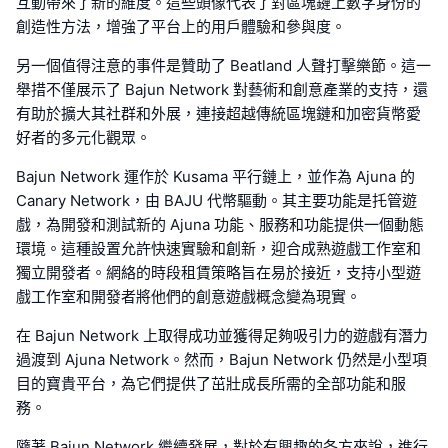
互動帶來了新的維度。這些頭像代表了對區塊鏈上數字身份的
創造性方法，增強了平台上的用戶體驗和參與度。
另一個值得注意的事件是贊助了 Beatland 人聲打擊樂節。這一
舉措不僅展示了 Bajun Network 對藝術和創意產業的支持，還
有助於擴大其社群和外展，連接超越傳統區塊鏈和加密貨幣愛
好者的多元化觀眾。
Bajun Network 運作於 Kusama 平行鏈上，並作為 Ajuna 的
Canary Network，由 BAJU 代幣驅動。其主要功能是托管遊
戲，為開發和測試新的 Ajuna 功能、服務和功能提供一個動態
環境。這種設置允許快速實驗和創新，迎合成熟遊戲工作室和
獨立開發者。網絡的時段租賃策略旨在易於接近，支持小型遊
戲工作室和開發者將他們的創意遊戲概念變為現實。
在 Bajun Network 上取得成功並獲得足夠吸引力的遊戲有潛力
過渡到 Ajuna Network。然而，Bajun Network 仍然是小型項
目的寶貴平台，為它們提供了茁壯成長所需的全部功能和服
務。
隨著 Bajun Network 繼續發展，對於有興趣的各方來說，進行