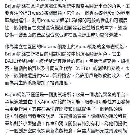
Bajun網絡在區塊鏈遊戲生態系統中擔當著關鍵平台的角色，主
要專注於提升web3遊戲體驗。它作為一個專為遊戲設計的專用
區塊鏈運作，利用Polkadot框架以確保閃電般的性能和可擴展
性。該網絡旨在支援區塊鏈遊戲開發者日益增長的需求，通過
提供一套全面的產品組合來促進在區塊鏈上成功開發遊戲。
作為建立在堅固的Kusama網絡上的Ajuna網絡的金絲雀網絡，
Bajun網絡在新項目的測試和開發中扮演著關鍵角色。它由
BAJU代幣驅動，該代幣是其運營的核心，包括代幣交換、錦標
賽、遊戲內拍賣以及非同質化代幣（NFTs）的創建和交換。此
外，該網絡還提供BAJU質押機會，允許用戶賺取被動收入，從
而為其生態系統增加了投資維度。
Bajun網絡不僅僅是一個測試場所；它是一個功能齊全的平台，
承載遊戲並在引入Ajuna網絡的新功能、服務和功能性方面發揮
著重要作用。其存在為快速開發和測試提供了一個動態的環
境，對遊戲開發者來說是一項寶貴的資產。該網絡的時段租賃
策略對於小型遊戲工作室和獨立開發者特別有利，為他們提供
了一個創意空間來探索新遊戲概念，無需大量曝光或資源就能