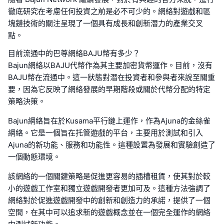
徹底研究在考慮任何投資之前是必不可少的。網絡對遊戲和區
塊鏈技術的關注呈現了一個具有成長和創新潛力的產業交叉
點。
目前流通中的巴尊網絡BAJU幣有多少？
Bajun網絡以BAJU代幣作為其主要加密貨幣運作。目前，沒有
BAJU幣在流通中。這一狀態對潛在投資者和參與者來說至關重
要，因為它反映了網絡發展的早期階段或關於代幣分配的特定
策略決策。
Bajun網絡旨在於Kusama平行鏈上運作，作為Ajuna的金絲雀
網絡。它是一個旨在托管遊戲的平台，主要用於測試和引入
Ajuna的新功能、服務和功能性。這種設置為發展和實驗創造了
一個動態環境。
該網絡的一個關鍵策略是促進更容易的插槽租賃，使其對於較
小的遊戲工作室和獨立遊戲開發者更加可及。這種方法強調了
網絡對於促進遊戲開發中的創新和創造力的承諾，提供了一個
空間，在其中可以追求新的遊戲概念並在一個完全運作的網絡