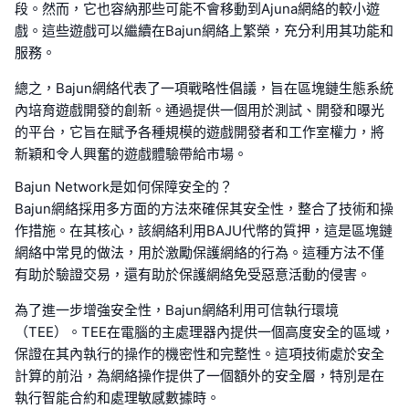
段。然而，它也容納那些可能不會移動到Ajuna網絡的較小遊
戲。這些遊戲可以繼續在Bajun網絡上繁榮，充分利用其功能和
服務。
總之，Bajun網絡代表了一項戰略性倡議，旨在區塊鏈生態系統
內培育遊戲開發的創新。通過提供一個用於測試、開發和曝光
的平台，它旨在賦予各種規模的遊戲開發者和工作室權力，將
新穎和令人興奮的遊戲體驗帶給市場。
Bajun Network是如何保障安全的？
Bajun網絡採用多方面的方法來確保其安全性，整合了技術和操
作措施。在其核心，該網絡利用BAJU代幣的質押，這是區塊鏈
網絡中常見的做法，用於激勵保護網絡的行為。這種方法不僅
有助於驗證交易，還有助於保護網絡免受惡意活動的侵害。
為了進一步增強安全性，Bajun網絡利用可信執行環境
（TEE）。TEE在電腦的主處理器內提供一個高度安全的區域，
保證在其內執行的操作的機密性和完整性。這項技術處於安全
計算的前沿，為網絡操作提供了一個額外的安全層，特別是在
執行智能合約和處理敏感數據時。