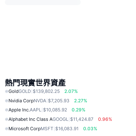
熱門現實世界資產
Gold
GOLD
$139,802.25
2.07%
Nvidia Corp
NVDA
$7,205.93
2.27%
Apple Inc.
AAPL
$10,085.92
0.29%
Alphabet Inc Class A
GOOGL
$11,424.87
0.96%
Microsoft Corp
MSFT
$16,083.91
0.03%