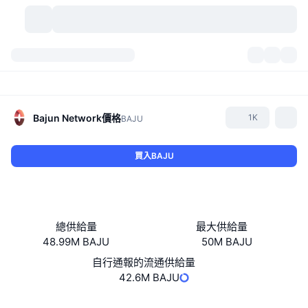
加密貨幣
儀表板
加密貨幣
DexScan
市場
排行
Bajun Network
價格
1K
BAJU
信號
交易所
類別
New
市場綜覽
買入BAJU
熱門
社群
歷史記錄
現貨市場
集中式交易所
新
動態
API
代幣解鎖
加密貨幣數量
現貨
總供給量
最大供給量
48.99M BAJU
50M BAJU
漲幅榜
話題
收益
產品
比特幣金庫
衍生品
API
自行通報的流通供給量
迷因探索工具
42.6M BAJU
直播
實體世界資產
BNB金庫
產品
加密貨幣 API
去中心化交易所
網站
Website
Whitepaper