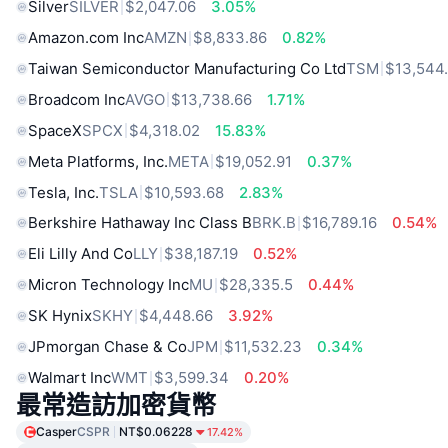
Silver
SILVER
$2,047.06
3.05%
Amazon.com Inc
AMZN
$8,833.86
0.82%
Taiwan Semiconductor Manufacturing Co Ltd
TSM
$13,544
Broadcom Inc
AVGO
$13,738.66
1.71%
SpaceX
SPCX
$4,318.02
15.83%
Meta Platforms, Inc.
META
$19,052.91
0.37%
Tesla, Inc.
TSLA
$10,593.68
2.83%
Berkshire Hathaway Inc Class B
BRK.B
$16,789.16
0.54%
Eli Lilly And Co
LLY
$38,187.19
0.52%
Micron Technology Inc
MU
$28,335.5
0.44%
SK Hynix
SKHY
$4,448.66
3.92%
JPmorgan Chase & Co
JPM
$11,532.23
0.34%
Walmart Inc
WMT
$3,599.34
0.20%
最常造訪加密貨幣
Casper
CSPR
NT$0.06228
17.42%