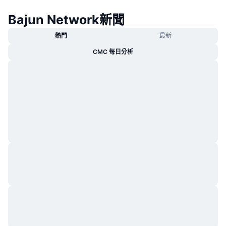
熱門
加密貨幣 ETF
Bajun Network新聞
學習
CMC 模型上下文協議
新推出
比特幣 ETF
熱門
最新
x402
新聞
CMC 每日分析
加密
以太幣 ETF
替補
政治
技術分析
研究報告
運動
RSI
影片
金融
MACD
詞彙庫
技術
衍生品
活動
NFT
總覽
空投
NFT 整體統計數字
清算
鑽石獎勵