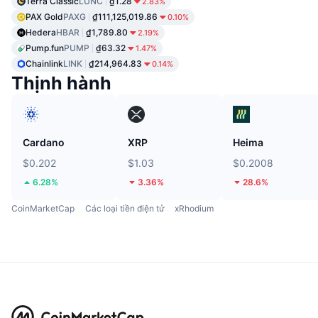
Terra Classic
LUNC
₫1.28
2.83%
PAX Gold
PAXG
₫111,125,019.86
0.10%
Hedera
HBAR
₫1,789.80
2.19%
Pump.fun
PUMP
₫63.32
1.47%
Chainlink
LINK
₫214,964.83
0.14%
Thịnh hành
Cardano
XRP
Heima
$0.202
$1.03
$0.2008
6.28%
3.36%
28.6%
CoinMarketCap
Các loại tiền điện tử
xRhodium