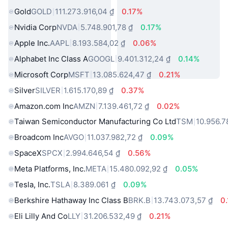
Gold
GOLD
111.273.916,04 ₫
0.17%
Nvidia Corp
NVDA
5.748.901,78 ₫
0.17%
Apple Inc.
AAPL
8.193.584,02 ₫
0.06%
Alphabet Inc Class A
GOOGL
9.401.312,24 ₫
0.14%
Microsoft Corp
MSFT
13.085.624,47 ₫
0.21%
Silver
SILVER
1.615.170,89 ₫
0.37%
Amazon.com Inc
AMZN
7.139.461,72 ₫
0.02%
Taiwan Semiconductor Manufacturing Co Ltd
TSM
10.956.7
Broadcom Inc
AVGO
11.037.982,72 ₫
0.09%
SpaceX
SPCX
2.994.646,54 ₫
0.56%
Meta Platforms, Inc.
META
15.480.092,92 ₫
0.05%
Tesla, Inc.
TSLA
8.389.061 ₫
0.09%
Berkshire Hathaway Inc Class B
BRK.B
13.743.073,57 ₫
0
Eli Lilly And Co
LLY
31.206.532,49 ₫
0.21%