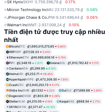
SK Hynix
SKHY
3.759.396,79 ₫
0.17%
Micron Technology Inc
MU
23.131.320,79 ₫
0.08%
JPmorgan Chase & Co
JPM
9.341.496,44 ₫
0.06%
Walmart Inc
WMT
2.937.008,24 ₫
0.10%
Tiền điện tử được truy cập nhiều
nhất
Bitcoin
BTC
₫1,690,015,275.85
0.80%
XRP
XRP
₫27,128.33
3.41%
Ethereum
ETH
₫49,989,606.16
0.70%
Pi
PI
₫2,348.19
Solana
SOL
₫1,910,782.42
2.67%
2.11%
Cardano
ADA
₫5,296.90
6.16%
Heima
HEI
₫5,233.71
28.45%
Hyperliquid
HYPE
₫1,473,306.50
1.55%
Zcash
ZEC
₫12,945,253.73
5.17%
Shiba Inu
SHIB
₫0.1232
Sui
SUI
₫17,686.68
4.22%
2.84%
Dogecoin
DOGE
₫1,803.39
2.28%
Stellar
XLM
₫4,210.05
Kaspa
KAS
₫668.54
4.16%
2.71%
SKYAI
SKYAI
₫2,371.47
42.18%