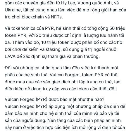
gồm các chuyên gia đến từ Hy Lạp, Vương quốc Anh, và
Ukraine, tất cả cùng nhau làm việc để mở rộng giới hạn của
trò chơi blockchain và NFTs.
Về tokenomics của PYR, hệ sinh thái có tổng cộng 50 triệu
token PYR, với 20 triệu được chỉ định là lượng lưu hành tối
đa. Thêm vào đó, 10 triệu token được phân bổ cho các hồ
bơi chơi để kiếm và staking, sử dụng giá trị ngoài chuỗi
LAVA để xác định sự tham gia và phần thưởng.
Đối với những cá nhân quan tâm đến việc trở thành một
phần của hệ sinh thái Vulcan Forged, token PYR có thể
được mua qua các sàn giao dịch phi tập trung cụ thể, tạo
điều kiện dễ dàng truy cập vào các token cần thiết để t
Vulcan Forged (PYR) được bảo mật như thế nào?
Vulcan Forged (PYR) áp dụng một phương pháp đa diện để
đảm bảo an ninh cho hệ sinh thái của mình và bảo vệ tài
sản của người dùng. Nền tảng của các biện pháp an ninh
này nằm ở việc tích hợp các tiện ích mở rộng ví điện tử của