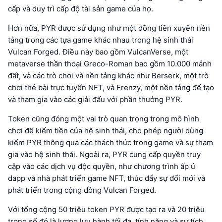
cấp và duy trì cấp độ tài sản game của họ.
Hơn nữa, PYR được sử dụng như một đồng tiền xuyên nền
tảng trong các tựa game khác nhau trong hệ sinh thái
Vulcan Forged. Điều này bao gồm VulcanVerse, một
metaverse thần thoại Greco-Roman bao gồm 10.000 mảnh
đất, và các trò chơi và nền tảng khác như Berserk, một trò
chơi thẻ bài trực tuyến NFT, và Frenzy, một nền tảng để tạo
và tham gia vào các giải đấu với phần thưởng PYR.
Token cũng đóng một vai trò quan trọng trong mô hình
chơi để kiếm tiền của hệ sinh thái, cho phép người dùng
kiếm PYR thông qua các thách thức trong game và sự tham
gia vào hệ sinh thái. Ngoài ra, PYR cung cấp quyền truy
cập vào các dịch vụ độc quyền, như chương trình ấp ủ
dapp và nhà phát triển game NFT, thúc đẩy sự đổi mới và
phát triển trong cộng đồng Vulcan Forged.
Với tổng cộng 50 triệu token PYR được tạo ra và 20 triệu
trong số đó là lượng lưu hành tối đa, tính năng và sự tích