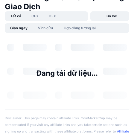
Giao Dịch
Tất cả
CEX
DEX
Bộ lọc
Giao ngay
Vĩnh cửu
Hợp đồng tương lai
Đang tải dữ liệu...
Disclaimer: This page may contain affiliate links. CoinMarketCap may be
compensated if you visit any affiliate links and you take certain actions such as
signing up and transacting with these affiliate platforms. Please refer to
Affiliate