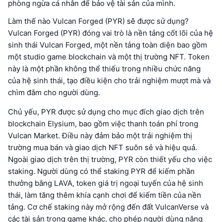
phòng ngừa cá nhân để bảo vệ tài sản của mình.
Làm thế nào Vulcan Forged (PYR) sẽ được sử dụng?
Vulcan Forged (PYR) đóng vai trò là nền tảng cốt lõi của hệ
sinh thái Vulcan Forged, một nền tảng toàn diện bao gồm
một studio game blockchain và một thị trường NFT. Token
này là một phần không thể thiếu trong nhiều chức năng
của hệ sinh thái, tạo điều kiện cho trải nghiệm mượt mà và
chìm đắm cho người dùng.
Chủ yếu, PYR được sử dụng cho mục đích giao dịch trên
blockchain Elysium, bao gồm việc thanh toán phí trong
Vulcan Market. Điều này đảm bảo một trải nghiệm thị
trường mua bán và giao dịch NFT suôn sẻ và hiệu quả.
Ngoài giao dịch trên thị trường, PYR còn thiết yếu cho việc
staking. Người dùng có thể staking PYR để kiếm phần
thưởng bằng LAVA, token giá trị ngoại tuyến của hệ sinh
thái, làm tăng thêm khía cạnh chơi để kiếm tiền của nền
tảng. Cơ chế staking này mở rộng đến đất VulcanVerse và
các tài sản trong game khác, cho phép người dùng nâng