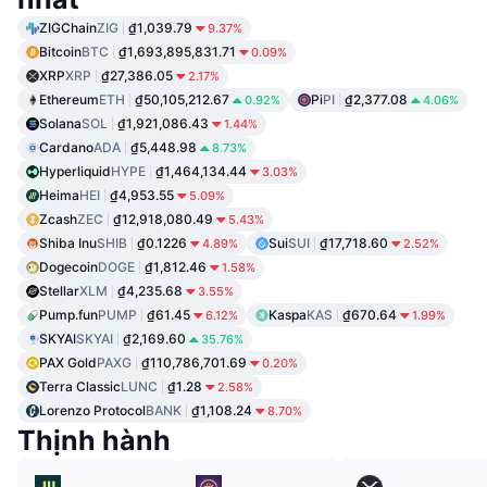
ZIGChain
ZIG
₫1,039.79
9.37%
Bitcoin
BTC
₫1,693,895,831.71
0.09%
XRP
XRP
₫27,386.05
2.17%
Ethereum
ETH
₫50,105,212.67
Pi
PI
₫2,377.08
0.92%
4.06%
Solana
SOL
₫1,921,086.43
1.44%
Cardano
ADA
₫5,448.98
8.73%
Hyperliquid
HYPE
₫1,464,134.44
3.03%
Heima
HEI
₫4,953.55
5.09%
Zcash
ZEC
₫12,918,080.49
5.43%
Shiba Inu
SHIB
₫0.1226
Sui
SUI
₫17,718.60
4.89%
2.52%
Dogecoin
DOGE
₫1,812.46
1.58%
Stellar
XLM
₫4,235.68
3.55%
Pump.fun
PUMP
₫61.45
Kaspa
KAS
₫670.64
6.12%
1.99%
SKYAI
SKYAI
₫2,169.60
35.76%
PAX Gold
PAXG
₫110,786,701.69
0.20%
Terra Classic
LUNC
₫1.28
2.58%
Lorenzo Protocol
BANK
₫1,108.24
8.70%
Thịnh hành