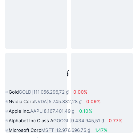
Tài sản trong thế giới thực phổ
biến
Gold
GOLD
111.056.296,72 ₫
0.00%
Nvidia Corp
NVDA
5.745.832,28 ₫
0.09%
Apple Inc.
AAPL
8.167.401,49 ₫
0.10%
Alphabet Inc Class A
GOOGL
9.434.945,51 ₫
0.77%
Microsoft Corp
MSFT
12.976.696,75 ₫
1.47%