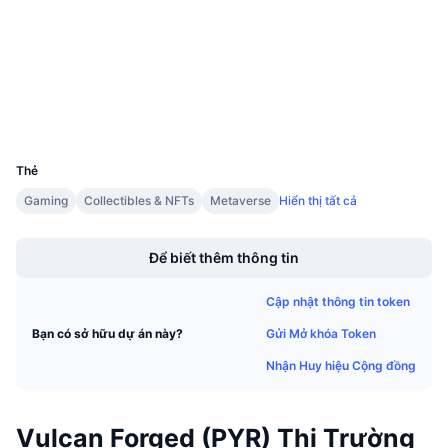
Kiểm toán
Sự kiện sắp tới
Tỷ lệ tài trợ
Học & Kiếm tiền
etherscan.io
Trình duyệt
Lịch
Ví
UCID
Lịch ICO
9308
Thẻ
Lịch Sự kiện
Gaming
Collectibles & NFTs
Metaverse
Hiển thị tất cả
Boost
Để biết thêm thông tin
Cập nhật thông tin token
Gửi Mở khóa Token
Bạn có sở hữu dự án này?
Nhận Huy hiệu Cộng đồng
Vulcan Forged (PYR) Thị Trường