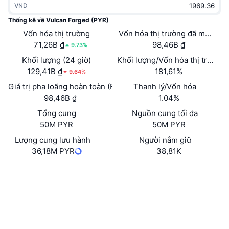
VND
Thịnh hành
Tiền điện tử ETF
Học hỏi
CMC Giao thức Ngữ cảnh Mô hình
Thống kê về Vulcan Forged (PYR)
Vốn hóa thị trường
Mới
Vốn hóa thị trường đã mở khóa
Bitcoin ETF
x402
Tin tức
71,26B ₫
98,46B ₫
9.73%
Tiền mã hóa
Ethereum ETF
Khối lượng (24 giờ)
Khối lượng/Vốn hóa thị trường 
Academy
129,41B ₫
181,61%
9.64%
Chính trị
Giá trị pha loãng hoàn toàn (FDV)
Thanh lý/Vốn hóa
Phân tích kỹ thuật
Nghiên cứu
98,46B ₫
1.04%
Thể thao
Tổng cung
Nguồn cung tối đa
RSI
Video
50M PYR
50M PYR
Tài chính
MACD
Lượng cung lưu hành
Người nắm giữ
Bảng thuật ngữ
36,18M PYR
38,81K
Công nghệ
Trang Web
Website
Whitepaper
Phái sinh
Chiến dịch
Mạng xã hội
NFT
Tổng quan
Airdrop
0x430e...8e9682
Hợp đồng
Số liệu thống kê NFT giá cao nhất
Thanh lý
3.6
Phần thưởng Kim cương
Xếp hạng (CertiK)