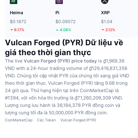
Heima
Pi
XRP
$0.1872
$0.09072
$1.04
6.17%
4.08%
2.12%
Vulcan Forged (PYR) Dữ liệu về
giá theo thời gian thực
The live
Vulcan Forged (PYR) price today
is ₫1,969.36
VND with a 24-hour trading volume of ₫129,416,831,356
VND.
Chúng tôi cập nhật PYR của chúng tôi sang giá VND
theo thời gian thực.
Vulcan Forged (PYR) tăng 9.68 trong
24 giờ qua.
Thứ hạng hiện tại trên CoinMarketCap là
#1394, với vốn hóa thị trường là ₫71,260,209,309 VND.
Lượng cung lưu hành là 36,184,378 PYR đồng coin
và
lượng cung tối đa là 50,000,000 PYR đồng coin.
CoinMarketCap
Các Token
Vulcan Forged (PYR)