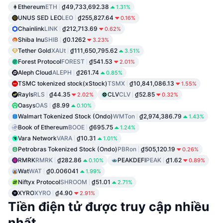
Ethereum
ETH
₫49,733,692.38
1.31%
UNUS SED LEO
LEO
₫255,827.64
0.16%
Chainlink
LINK
₫212,713.69
0.62%
Shiba Inu
SHIB
₫0.1262
3.23%
Tether Gold
XAUt
₫111,650,795.62
3.51%
Forest Protocol
FOREST
₫541.53
2.01%
Aleph Cloud
ALEPH
₫261.74
0.85%
TSMC tokenized stock(xStock)
TSMX
₫10,841,086.13
1.55%
Rayls
RLS
₫44.35
CLV
CLV
₫52.85
2.02%
0.32%
Oasys
OAS
₫8.99
0.10%
Walmart Tokenized Stock (Ondo)
WMTon
₫2,974,386.79
1.43%
Book of Ethereum
BOOE
₫695.75
1.24%
Vara Network
VARA
₫10.31
1.01%
Petrobras Tokenized Stock (Ondo)
PBRon
₫505,120.19
0.26%
RMRK
RMRK
₫282.86
PEAKDEFI
PEAK
₫1.62
0.10%
0.89%
Wat
WAT
₫0.006041
1.99%
Niftyx Protocol
SHROOM
₫51.01
2.71%
XYRO
XYRO
₫4.90
2.91%
Tiền điện tử được truy cập nhiều
nhất