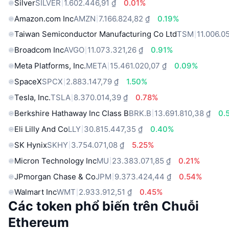
Silver
SILVER
1.602.446,91 ₫
0.01%
Amazon.com Inc
AMZN
7.166.824,82 ₫
0.19%
Taiwan Semiconductor Manufacturing Co Ltd
TSM
11.006.0
Broadcom Inc
AVGO
11.073.321,26 ₫
0.91%
Meta Platforms, Inc.
META
15.461.020,07 ₫
0.09%
SpaceX
SPCX
2.883.147,79 ₫
1.50%
Tesla, Inc.
TSLA
8.370.014,39 ₫
0.78%
Berkshire Hathaway Inc Class B
BRK.B
13.691.810,38 ₫
0.
Eli Lilly And Co
LLY
30.815.447,35 ₫
0.40%
SK Hynix
SKHY
3.754.071,08 ₫
5.25%
Micron Technology Inc
MU
23.383.071,85 ₫
0.21%
JPmorgan Chase & Co
JPM
9.373.424,44 ₫
0.54%
Walmart Inc
WMT
2.933.912,51 ₫
0.45%
Các token phổ biến trên Chuỗi
Ethereum