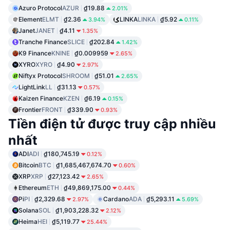
Azuro Protocol
AZUR
₫19.88
2.01%
Element
ELMT
₫2.36
LINKA
LINKA
₫5.92
3.94%
0.11%
Janet
JANET
₫4.11
1.35%
Tranche Finance
SLICE
₫202.84
1.42%
K9 Finance
KNINE
₫0.009959
2.65%
XYRO
XYRO
₫4.90
2.97%
Niftyx Protocol
SHROOM
₫51.01
2.65%
LightLink
LL
₫31.13
0.57%
Kaizen Finance
KZEN
₫6.19
0.15%
Frontier
FRONT
₫339.90
0.93%
Tiền điện tử được truy cập nhiều
nhất
ADI
ADI
₫180,745.19
0.12%
Bitcoin
BTC
₫1,685,467,674.70
0.60%
XRP
XRP
₫27,123.42
2.65%
Ethereum
ETH
₫49,869,175.00
0.44%
Pi
PI
₫2,329.68
Cardano
ADA
₫5,293.11
2.97%
5.69%
Solana
SOL
₫1,903,228.32
2.12%
Heima
HEI
₫5,119.77
25.44%