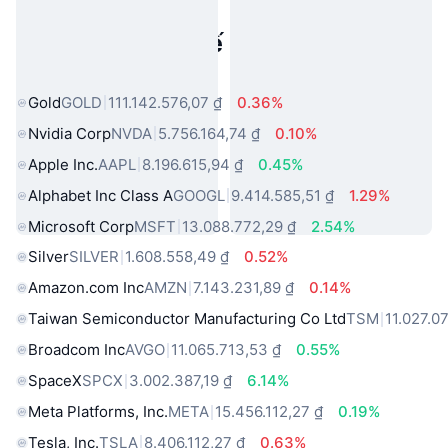
Tài sản trong thế giới thực phổ
biến
Gold
GOLD
111.142.576,07 ₫
0.36%
Nvidia Corp
NVDA
5.756.164,74 ₫
0.10%
Apple Inc.
AAPL
8.196.615,94 ₫
0.45%
Alphabet Inc Class A
GOOGL
9.414.585,51 ₫
1.29%
Microsoft Corp
MSFT
13.088.772,29 ₫
2.54%
Silver
SILVER
1.608.558,49 ₫
0.52%
Amazon.com Inc
AMZN
7.143.231,89 ₫
0.14%
Taiwan Semiconductor Manufacturing Co Ltd
TSM
11.027.0
Broadcom Inc
AVGO
11.065.713,53 ₫
0.55%
SpaceX
SPCX
3.002.387,19 ₫
6.14%
Meta Platforms, Inc.
META
15.456.112,27 ₫
0.19%
Tesla, Inc.
TSLA
8.406.112,27 ₫
0.63%