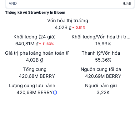
VND
Thịnh hành
Tiền điện tử ETF
Học hỏi
CMC Giao thức Ngữ cảnh Mô hình
Thống kê về Strawberry In Bloom
Mới
Vốn hóa thị trường
Bitcoin ETF
x402
Tin tức
4,02B ₫
0.81%
Tiền mã hóa
Ethereum ETF
Khối lượng (24 giờ)
Khối lượng/Vốn hóa thị trường 
Academy
640,81M ₫
15,93%
11.63%
Chính trị
Giá trị pha loãng hoàn toàn (FDV)
Thanh lý/Vốn hóa
Phân tích kỹ thuật
Nghiên cứu
4,02B ₫
55.36%
Thể thao
Tổng cung
Nguồn cung tối đa
RSI
Video
420,68M BERRY
420.69M BERRY
Tài chính
MACD
Lượng cung lưu hành
Người nắm giữ
Bảng thuật ngữ
420,68M BERRY
3,22K
Công nghệ
Trang Web
Website
Whitepaper
Phái sinh
Chiến dịch
Mạng xã hội
NFT
Tổng quan
Airdrop
Hợp đồng
0x962C...B46Da1
Trình duyệt
etherscan.io
Số liệu thống kê NFT giá cao nhất
Thanh lý
Phần thưởng Kim cương
Ví