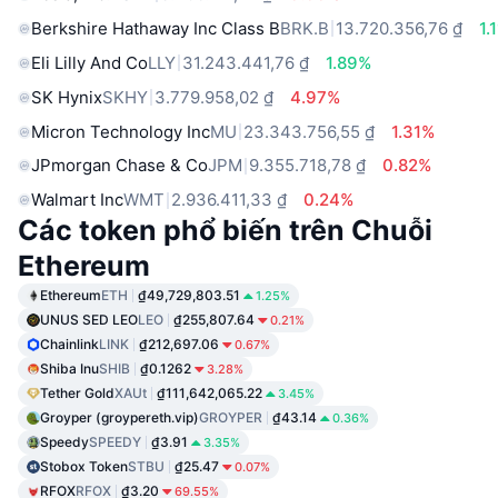
Berkshire Hathaway Inc Class B
BRK.B
13.720.356,76 ₫
1.
Eli Lilly And Co
LLY
31.243.441,76 ₫
1.89%
SK Hynix
SKHY
3.779.958,02 ₫
4.97%
Micron Technology Inc
MU
23.343.756,55 ₫
1.31%
JPmorgan Chase & Co
JPM
9.355.718,78 ₫
0.82%
Walmart Inc
WMT
2.936.411,33 ₫
0.24%
Các token phổ biến trên Chuỗi
Ethereum
Ethereum
ETH
₫49,729,803.51
1.25%
UNUS SED LEO
LEO
₫255,807.64
0.21%
Chainlink
LINK
₫212,697.06
0.67%
Shiba Inu
SHIB
₫0.1262
3.28%
Tether Gold
XAUt
₫111,642,065.22
3.45%
Groyper (groypereth.vip)
GROYPER
₫43.14
0.36%
Speedy
SPEEDY
₫3.91
3.35%
Stobox Token
STBU
₫25.47
0.07%
RFOX
RFOX
₫3.20
69.55%