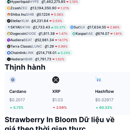
Hyperliquid
HYPE
₫1,462,275.85
2.10%
Zcash
ZEC
₫13,194,350.90
1.21%
Shiba Inu
SHIB
₫0.1224
5.06%
Stellar
XLM
₫4,231.64
2.03%
SKYAI
SKYAI
₫2,733.43
Sui
SUI
₫17,634.55
50.37%
2.66%
Dogecoin
DOGE
₫1,811.38
Kaspa
KAS
₫674.07
1.47%
1.81%
Audiera
BEAT
₫52,981.34
14.17%
Terra Classic
LUNC
₫1.29
0.99%
Chainlink
LINK
₫214,718.01
0.24%
Hedera
HBAR
₫1,791.73
1.52%
Thịnh hành
Cardano
XRP
Hashflow
$0.2017
$1.03
$0.02917
5.72%
2.59%
60.33%
Strawberry In Bloom Dữ liệu về
giá theo thời gian thực