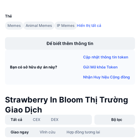
UCID
Sự kiện sắp tới
36460
Tỷ lệ tài trợ
Học & Kiếm tiền
Thẻ
Memes
Animal Memes
IP Memes
Hiển thị tất cả
Lịch
Boost
Để biết thêm thông tin
Lịch ICO
Cập nhật thông tin token
Lịch Sự kiện
Gửi Mở khóa Token
Bạn có sở hữu dự án này?
Nhận Huy hiệu Cộng đồng
Strawberry In Bloom Thị Trường
Giao Dịch
Tất cả
CEX
DEX
Bộ lọc
Giao ngay
Vĩnh cửu
Hợp đồng tương lai