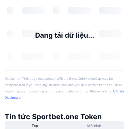
Đang tải dữ liệu...
Disclaimer: This page may contain affiliate links. CoinMarketCap may be
compensated if you visit any affiliate links and you take certain actions such as
signing up and transacting with these affiliate platforms. Please refer to
Affiliate
Disclosure
.
Tin tức Sportbet.one Token
Top
Mới nhất