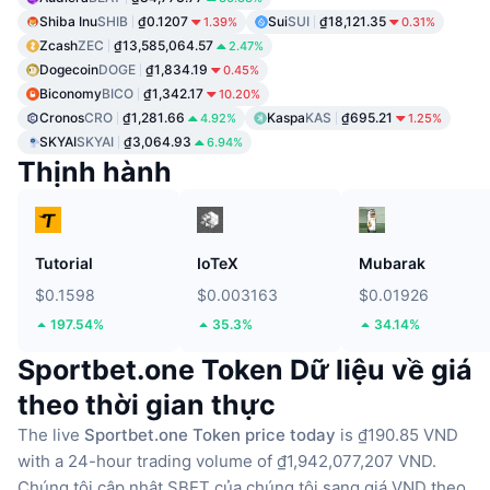
Shiba Inu
SHIB
₫0.1207
Sui
SUI
₫18,121.35
1.39%
0.31%
Zcash
ZEC
₫13,585,064.57
2.47%
Dogecoin
DOGE
₫1,834.19
0.45%
Biconomy
BICO
₫1,342.17
10.20%
Cronos
CRO
₫1,281.66
Kaspa
KAS
₫695.21
4.92%
1.25%
SKYAI
SKYAI
₫3,064.93
6.94%
Thịnh hành
Tutorial
IoTeX
Mubarak
$0.1598
$0.003163
$0.01926
197.54%
35.3%
34.14%
Sportbet.one Token Dữ liệu về giá
theo thời gian thực
The live
Sportbet.one Token price today
is ₫190.85 VND
with a 24-hour trading volume of ₫1,942,077,207 VND.
Chúng tôi cập nhật SBET của chúng tôi sang giá VND theo