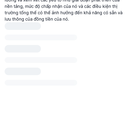
nền tảng, mức độ chấp nhận của nó và các điều kiện thị
trường tổng thể có thể ảnh hưởng đến khả năng có sẵn và
lưu thông của đồng tiền của nó.