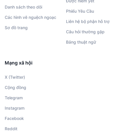
Được niêm yết
Danh sách theo dõi
Phiếu Yêu Cầu
Các hình vẽ nguệch ngoạc
Liên hệ bộ phận hỗ trợ
Sơ đồ trang
Câu hỏi thường gặp
Bảng thuật ngữ
Mạng xã hội
X (Twitter)
Cộng đồng
Telegram
Instagram
Facebook
Reddit