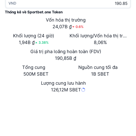
VND
Thịnh hành
Tiền điện tử ETF
Học hỏi
CMC Giao thức Ngữ cảnh Mô hình
Thống kê về Sportbet.one Token
Mới
Vốn hóa thị trường
Bitcoin ETF
x402
Tin tức
24,07B ₫
0.6%
Tiền mã hóa
Ethereum ETF
Khối lượng (24 giờ)
Khối lượng/Vốn hóa thị trường 
Academy
1,94B ₫
8,06%
3.38%
Chính trị
Giá trị pha loãng hoàn toàn (FDV)
Phân tích kỹ thuật
Nghiên cứu
190,85B ₫
Thể thao
Tổng cung
Nguồn cung tối đa
RSI
Video
500M SBET
1B SBET
Tài chính
MACD
Lượng cung lưu hành
Bảng thuật ngữ
126,12M SBET
Công nghệ
Trang Web
Website
Whitepaper
Phái sinh
Chiến dịch
Mạng xã hội
NFT
Tổng quan
Airdrop
Hợp đồng
sportbetsbet
3.7
Xếp hạng (CertiK)
Số liệu thống kê NFT giá cao nhất
Thanh lý
Phần thưởng Kim cương
Trình duyệt
bloks.io