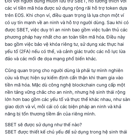
Đối với người dùng muốn lưu trữ SBET, nó tương thích với
các ví tiền mã hóa được sử dụng rộng rãi hỗ trợ token dựa
trên EOS. Khi chọn ví, điều quan trọng là lựa chọn một ví
có uy tín mạnh về an ninh và hỗ trợ người dùng. Sau khi có
được SBET, việc duy trì an ninh bao gồm việc tuân thủ các
phương pháp hay nhất cho an toàn tiền mã hóa. Điều này
bao gồm việc bảo vệ khóa riêng tư, sử dụng xác thực hai
yếu tố (2FA) nếu có thể, và cảnh giác trước các nỗ lực lừa
đảo và các mối đe dọa mạng phổ biến khác.
Cũng quan trọng cho người dùng là phải tự mình nghiên
cứu và thực hiện sự kiểm định cẩn thận khi tham gia vào
tiền mã hóa. Mặc dù công nghệ blockchain cung cấp một
nền tảng vững chắc cho an ninh, nhưng hệ sinh thái rộng
lớn hơn bao gồm các yếu tố và thực thể khác nhau, như sàn
giao dịch và ví, mỗi cái có các biện pháp an ninh và khả
năng bị tổn thương tiềm ẩn của riêng mình.
SBET sẽ được sử dụng như thế nào?
SBET được thiết kế chủ yếu để sử dụng trong hệ sinh thái