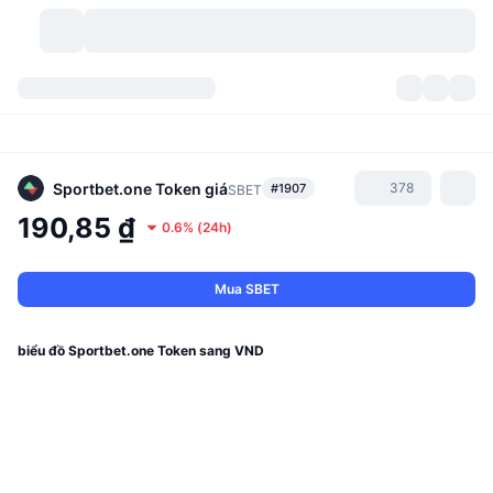
Các loại tiền điện tử
Bảng điều khiển
Các loại tiền điện tử
DexScan
Các thị trường giao dịch
Xếp hạng
Sportbet.one Token
giá
378
#1907
SBET
190,85 ₫
0.6%
(
24h
)
Tín hiệu
Trao đổi
Phân mục
New
Tổng quan thị trường
Xu hướng
Cộng đồng
Xem Nhanh Lịch Sử Thị Trường
Thị trường Spot
Sàn giao dịch tập trung
Mua SBET
Mới
Feeds
API
Mở khóa token
Số lượng tiền mã hóa
Giao ngay
biểu đồ Sportbet.one Token sang VND
Tăng giá
Chủ đề
Lợi nhuận
Sản phẩm
Kho bạc Bitcoin
Phái sinh
API
Trình khám phá Meme
Phát trực tiếp
Tài sản ngoài đời thực
Kho bạc BNB
Sản phẩm
Crypto API
Sàn giao dịch phi tập trung(DEX)