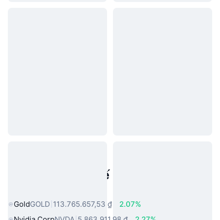
Tài sản trong thế giới thực phổ
biến
Gold
GOLD
113.765.657,53 ₫
2.07%
Nvidia Corp
NVDA
5.863.911,98 ₫
2.27%