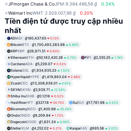
JPmorgan Chase & Co
JPM
9.384.486,56 ₫
0.34%
Walmart Inc
WMT
2.929.007,98 ₫
0.20%
Tiền điện tử được truy cập nhiều
nhất
ADI
ADI
₫180,437.65
0.13%
Bitcoin
BTC
₫1,700,493,383.98
0.89%
XRP
XRP
₫26,971.51
0.83%
Ethereum
ETH
₫50,163,420.28
Pi
PI
₫2,355.25
0.73%
1.74%
Cardano
ADA
₫5,239.07
0.53%
Solana
SOL
₫1,934,935.23
1.52%
Hyperliquid
HYPE
₫1,419,863.04
2.88%
Zcash
ZEC
₫13,308,939.01
0.61%
SKYAI
SKYAI
₫2,939.71
12.59%
Shiba Inu
SHIB
₫0.1216
0.52%
Hashflow
HFT
₫327.18
Sui
SUI
₫17,781.98
59.70%
0.52%
Biconomy
BICO
₫1,400.98
35.05%
Ondo
ONDO
₫9,209.94
1.73%
Dogecoin
DOGE
₫1,831.34
0.90%
Stellar
XLM
₫4,252.02
Kaspa
KAS
₫695.56
0.21%
3.02%