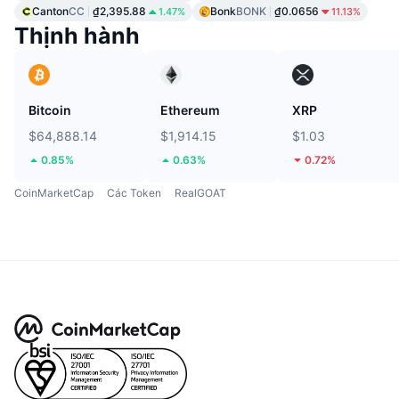
Canton
CC
₫2,395.88
Bonk
BONK
₫0.0656
1.47%
11.13%
Thịnh hành
Bitcoin
Ethereum
XRP
$64,888.14
$1,914.15
$1.03
0.85%
0.63%
0.72%
CoinMarketCap
Các Token
RealGOAT