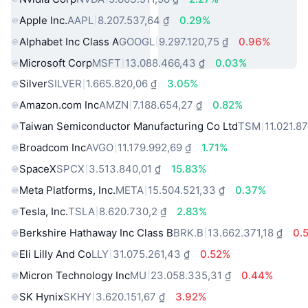
Apple Inc.
AAPL
8.207.537,64 ₫
0.29%
Alphabet Inc Class A
GOOGL
9.297.120,75 ₫
0.96%
Microsoft Corp
MSFT
13.088.466,43 ₫
0.03%
Silver
SILVER
1.665.820,06 ₫
3.05%
Amazon.com Inc
AMZN
7.188.654,27 ₫
0.82%
Taiwan Semiconductor Manufacturing Co Ltd
TSM
11.021.8
Broadcom Inc
AVGO
11.179.992,69 ₫
1.71%
SpaceX
SPCX
3.513.840,01 ₫
15.83%
Meta Platforms, Inc.
META
15.504.521,33 ₫
0.37%
Tesla, Inc.
TSLA
8.620.730,2 ₫
2.83%
Berkshire Hathaway Inc Class B
BRK.B
13.662.371,18 ₫
0.
Eli Lilly And Co
LLY
31.075.261,43 ₫
0.52%
Micron Technology Inc
MU
23.058.335,31 ₫
0.44%
SK Hynix
SKHY
3.620.151,67 ₫
3.92%