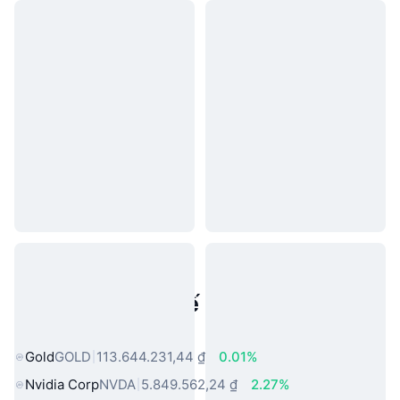
Tài sản trong thế giới thực phổ
biến
Gold
GOLD
113.644.231,44 ₫
0.01%
Nvidia Corp
NVDA
5.849.562,24 ₫
2.27%