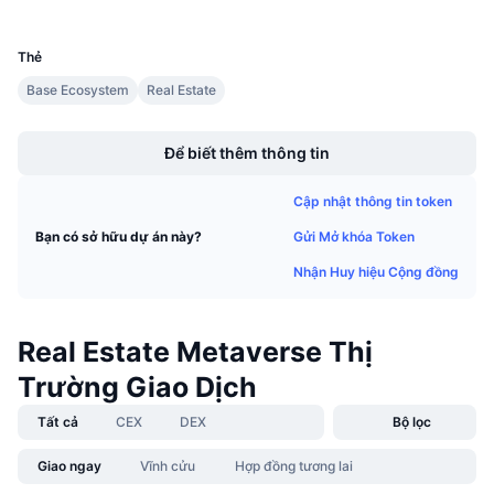
UCID
Sự kiện sắp tới
35260
Tỷ lệ tài trợ
Học & Kiếm tiền
Thẻ
Base Ecosystem
Real Estate
Lịch
Boost
Để biết thêm thông tin
Lịch ICO
Cập nhật thông tin token
Lịch Sự kiện
Gửi Mở khóa Token
Bạn có sở hữu dự án này?
Nhận Huy hiệu Cộng đồng
Real Estate Metaverse Thị
Trường Giao Dịch
Tất cả
CEX
DEX
Bộ lọc
Giao ngay
Vĩnh cửu
Hợp đồng tương lai