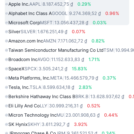
Apple Inc.
AAPL
8.187.452,75 ₫
0.29%
Alphabet Inc Class A
GOOGL
9.274.369,52 ₫
0.96%
Microsoft Corp
MSFT
13.056.437,28 ₫
0.03%
Silver
SILVER
1.676.251,49 ₫
0.07%
Amazon.com Inc
AMZN
7.171.062,72 ₫
0.82%
Taiwan Semiconductor Manufacturing Co Ltd
TSM
10.994.9
Broadcom Inc
AVGO
11.152.633,83 ₫
1.71%
SpaceX
SPCX
3.505.241,2 ₫
15.83%
Meta Platforms, Inc.
META
15.466.579,79 ₫
0.37%
Tesla, Inc.
TSLA
8.599.634,18 ₫
2.83%
Berkshire Hathaway Inc Class B
BRK.B
13.628.937,62 ₫
0
Eli Lilly And Co
LLY
30.999.216,31 ₫
0.52%
Micron Technology Inc
MU
23.001.908,63 ₫
0.44%
SK Hynix
SKHY
3.611.292,7 ₫
3.92%
JPmorgan Chase & Co
JPM
9.361.521,52 ₫
0.34%