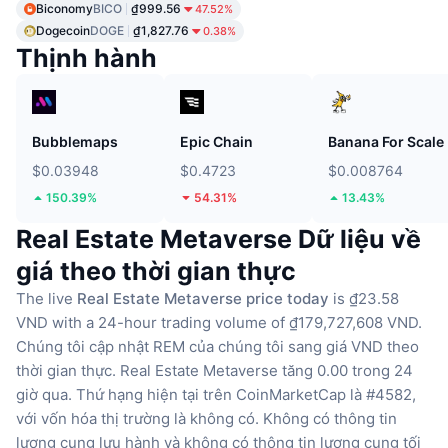
Biconomy
BICO
₫999.56
47.52%
Dogecoin
DOGE
₫1,827.76
0.38%
Thịnh hành
Bubblemaps
Epic Chain
Banana For Scale
$0.03948
$0.4723
$0.008764
150.39%
54.31%
13.43%
Real Estate Metaverse Dữ liệu về
giá theo thời gian thực
The live
Real Estate Metaverse price today
is ₫23.58
VND with a 24-hour trading volume of ₫179,727,608 VND.
Chúng tôi cập nhật REM của chúng tôi sang giá VND theo
thời gian thực.
Real Estate Metaverse tăng 0.00 trong 24
giờ qua.
Thứ hạng hiện tại trên CoinMarketCap là #4582,
với vốn hóa thị trường là không có.
Không có thông tin
lượng cung lưu hành
và không có thông tin lượng cung tối