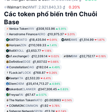
Walmart Inc
WMT
2.921.840,33 ₫
0.20%
Các token phổ biến trên Chuỗi
Base
Venice Token
VVV
₫308,103.96
5.91%
Aerodrome Finance
AERO
₫10,975.37
3.01%
KAITO
KAITO
₫18,435.94
AWE
AWE
₫1,514.99
0.91%
1.87%
Horizen
ZEN
₫110,169.33
1.41%
RollX
ROLL
₫3,653.77
1.18%
o1.exchange
O
₫12,339.14
BIM
BIM
₫32,752.17
0.02%
0.18%
Definitive
EDGE
₫1,607.02
0.66%
Constellation
DAG
₫182.04
4.49%
FLock.io
FLOCK
₫768.87
0.26%
Keeta
KTA
₫2,532.20
4.41%
Diem
DIEM
₫35,414,713.27
4.94%
tokenbot
CLANKER
₫347,306.45
0.83%
Freysa
FAI
₫67.47
0.57%
The Nation Token
NATO
₫0.002683
0.14%
COMMON
COMMON
₫1.92
3.78%
Spheron Network
SPON
₫13.24
0.24%