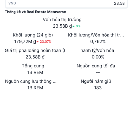
VND
Thịnh hành
Tiền điện tử ETF
Học hỏi
CMC Giao thức Ngữ cảnh Mô hình
Thống kê về Real Estate Metaverse
Mới
Vốn hóa thị trường
Bitcoin ETF
x402
Tin tức
23,58B ₫
0%
Tiền mã hóa
Ethereum ETF
Khối lượng (24 giờ)
Khối lượng/Vốn hóa thị trường 
Academy
179,72M ₫
0,762%
23.07%
Chính trị
Giá trị pha loãng hoàn toàn (FDV)
Thanh lý/Vốn hóa
Phân tích kỹ thuật
Nghiên cứu
23,58B ₫
0.00%
Thể thao
Tổng cung
Nguồn cung tối đa
RSI
Video
1B REM
--
Tài chính
MACD
Nguồn cung lưu thông tự báo cáo
Người nắm giữ
Bảng thuật ngữ
1B REM
183
Công nghệ
Trang Web
Website
Phái sinh
Chiến dịch
Mạng xã hội
NFT
Tổng quan
Airdrop
Hợp đồng
0x83d5...7f2a8f
Trình duyệt
basescan.org
Số liệu thống kê NFT giá cao nhất
Thanh lý
Phần thưởng Kim cương
Ví