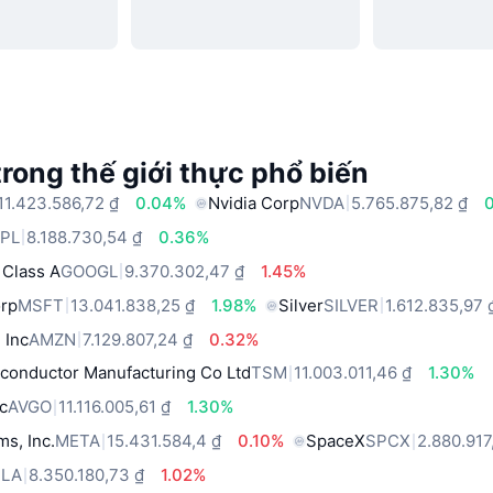
trong thế giới thực phổ biến
11.423.586,72 ₫
0.04%
Nvidia Corp
NVDA
5.765.875,82 ₫
PL
8.188.730,54 ₫
0.36%
 Class A
GOOGL
9.370.302,47 ₫
1.45%
orp
MSFT
13.041.838,25 ₫
1.98%
Silver
SILVER
1.612.835,97 
 Inc
AMZN
7.129.807,24 ₫
0.32%
conductor Manufacturing Co Ltd
TSM
11.003.011,46 ₫
1.30%
c
AVGO
11.116.005,61 ₫
1.30%
ms, Inc.
META
15.431.584,4 ₫
0.10%
SpaceX
SPCX
2.880.917
SLA
8.350.180,73 ₫
1.02%