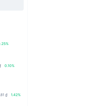
0.25%
₫
0.10%
,81 ₫
1.42%