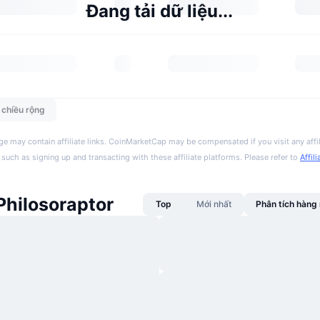
Đang tải dữ liệu...
n chiều rộng
ge may contain affiliate links. CoinMarketCap may be compensated if you visit any affil
 such as signing up and transacting with these affiliate platforms. Please refer to
Affil
Philosoraptor
Top
Mới nhất
Phân tích hàn