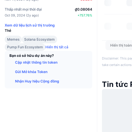
Thấp nhất mọi thời đại
₫0.08064
Oct 09, 2024
(
2y ago
)
+
757.76
%
Xem dữ liệu lịch sử thị trường
Thẻ
Memes
Solana Ecosystem
Hiển thị toà
Pump Fun Ecosystem
Hiển thị tất cả
Bạn có sở hữu dự án này?
Disclaimer: This pa
Cập nhật thông tin token
take certain actions
Gửi Mở khóa Token
Nhận Huy hiệu Cộng đồng
Tin tức 