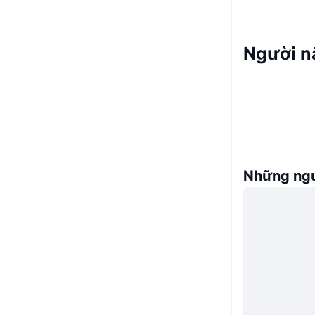
Người n
Những ngư