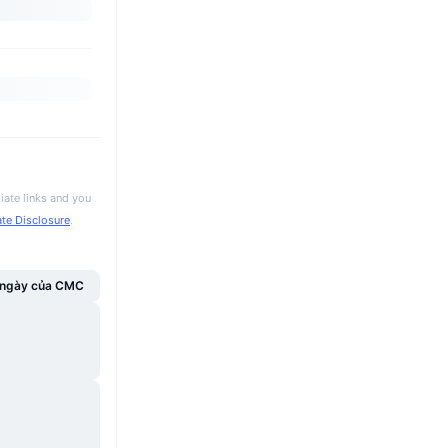
iate links and you
iate Disclosure
.
g ngày của CMC