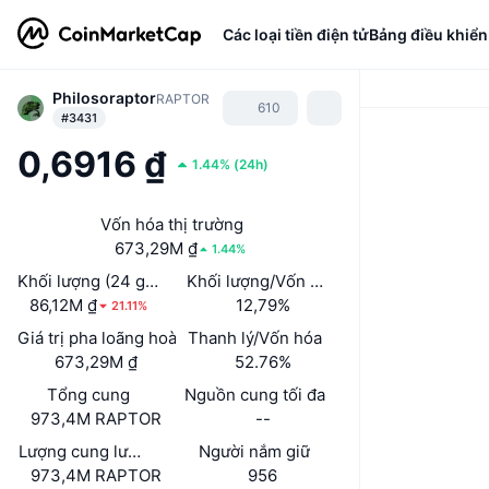
Các loại tiền điện tử
Bảng điều khiển
Philosoraptor
RAPTOR
610
#3431
0,6916 ₫
1.44%
(
24h
)
Vốn hóa thị trường
673,29M ₫
1.44%
Khối lượng (24 giờ)
Khối lượng/Vốn hóa thị trường (24h)
86,12M ₫
12,79%
21.11%
Giá trị pha loãng hoàn toàn (FDV)
Thanh lý/Vốn hóa
673,29M ₫
52.76%
Tổng cung
Nguồn cung tối đa
973,4M RAPTOR
--
Lượng cung lưu hành
Người nắm giữ
973,4M RAPTOR
956