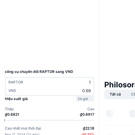
Boost
Trang Web
Website
Mạng xã hội
Hợp đồng
Fss7oX...Yfpump
Trình duyệt
solscan.io
Ví
UCID
33887
công cụ chuyển đổi RAPTOR sang VND
RAPTOR
Philoso
VND
Tất cả
C
Hiệu suất giá
24 giờ
Thấp
Cao
₫0.6821
₫0.6917
Cao nhất mọi thời đại
₫22.18
Nov 11, 2024
(
2y ago
)
-96.88
%