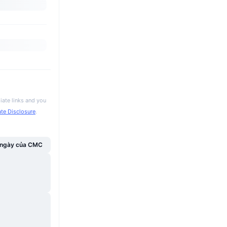
iate links and you
iate Disclosure
.
g ngày của CMC