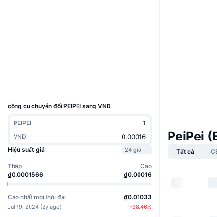
Boost
Trang Web
Website
Mạng xã hội
Hợp đồng
0x3ffe...cb5790
Trình duyệt
etherscan.io
Ví
UCID
31632
công cụ chuyển đổi PEIPEI sang VND
PEIPEI
PeiPei 
VND
Hiệu suất giá
24 giờ
Tất cả
C
Thấp
Cao
₫0.0001566
₫0.00016
Cao nhất mọi thời đại
₫0.01033
Jul 19, 2024
(
2y ago
)
-98.46
%