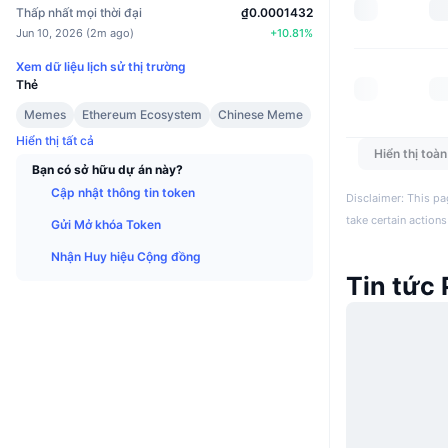
Thấp nhất mọi thời đại
₫0.0001432
Jun 10, 2026
(
2m ago
)
+
10.81
%
Xem dữ liệu lịch sử thị trường
Thẻ
Memes
Ethereum Ecosystem
Chinese Meme
Hiển thị tất cả
Hiển thị toà
Bạn có sở hữu dự án này?
Cập nhật thông tin token
Disclaimer: This pa
take certain actions
Gửi Mở khóa Token
Nhận Huy hiệu Cộng đồng
Tin tức 