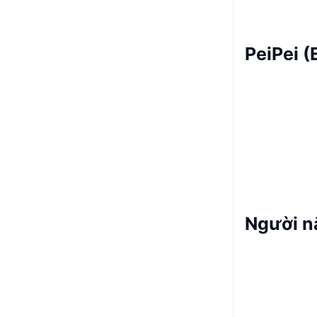
PeiPei 
Người n