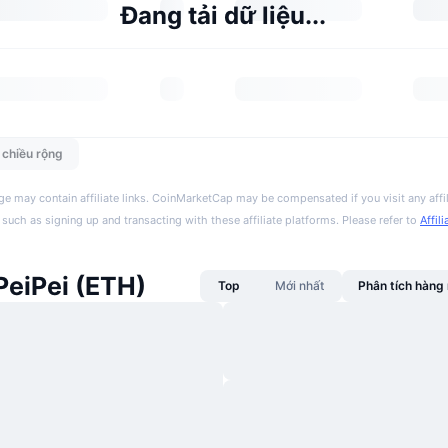
Đang tải dữ liệu...
n chiều rộng
ge may contain affiliate links. CoinMarketCap may be compensated if you visit any affil
 such as signing up and transacting with these affiliate platforms. Please refer to
Affil
PeiPei (ETH)
Top
Mới nhất
Phân tích hàn