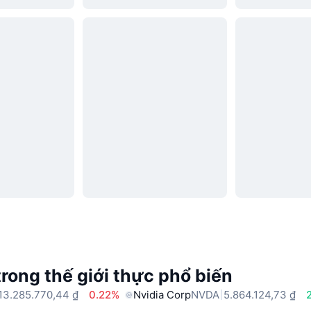
trong thế giới thực phổ biến
13.285.770,44 ₫
0.22%
Nvidia Corp
NVDA
5.864.124,73 ₫