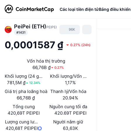
Các loại tiền điện tử
Bảng điều khiển
PeiPei (ETH)
PEIPEI
96K
#1431
0,0001587 ₫
0.27%
(
24h
)
Vốn hóa thị trường
66,76B ₫
0.27%
Khối lượng (24 giờ)
Khối lượng/Vốn hóa thị trường (24h)
781,5M ₫
1,17%
12.34%
Giá trị pha loãng hoàn toàn (FDV)
Thanh lý/Vốn hóa
66,76B ₫
20.94%
Tổng cung
Nguồn cung tối đa
420,69T PEIPEI
420.69T PEIPEI
Lượng cung lưu hành
Người nắm giữ
420,68T PEIPEI
63,63K