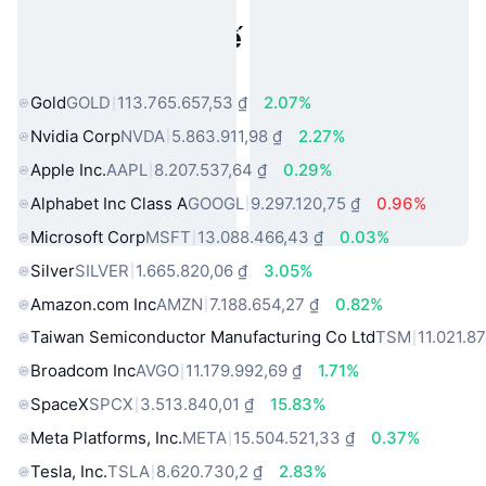
Tài sản trong thế giới thực phổ
biến
Gold
GOLD
113.765.657,53 ₫
2.07%
Nvidia Corp
NVDA
5.863.911,98 ₫
2.27%
Apple Inc.
AAPL
8.207.537,64 ₫
0.29%
Alphabet Inc Class A
GOOGL
9.297.120,75 ₫
0.96%
Microsoft Corp
MSFT
13.088.466,43 ₫
0.03%
Silver
SILVER
1.665.820,06 ₫
3.05%
Amazon.com Inc
AMZN
7.188.654,27 ₫
0.82%
Taiwan Semiconductor Manufacturing Co Ltd
TSM
11.021.8
Broadcom Inc
AVGO
11.179.992,69 ₫
1.71%
SpaceX
SPCX
3.513.840,01 ₫
15.83%
Meta Platforms, Inc.
META
15.504.521,33 ₫
0.37%
Tesla, Inc.
TSLA
8.620.730,2 ₫
2.83%