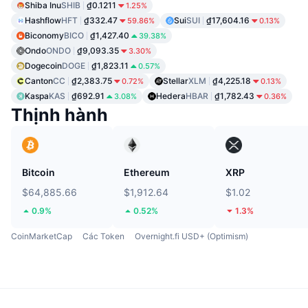
Shiba Inu
SHIB
₫0.1211
1.25%
Hashflow
HFT
₫332.47
Sui
SUI
₫17,604.16
59.86%
0.13%
Biconomy
BICO
₫1,427.40
39.38%
Ondo
ONDO
₫9,093.35
3.30%
Dogecoin
DOGE
₫1,823.11
0.57%
Canton
CC
₫2,383.75
Stellar
XLM
₫4,225.18
0.72%
0.13%
Kaspa
KAS
₫692.91
Hedera
HBAR
₫1,782.43
3.08%
0.36%
Thịnh hành
Bitcoin
Ethereum
XRP
$64,885.66
$1,912.64
$1.02
0.9%
0.52%
1.3%
CoinMarketCap
Các Token
Overnight.fi USD+ (Optimism)