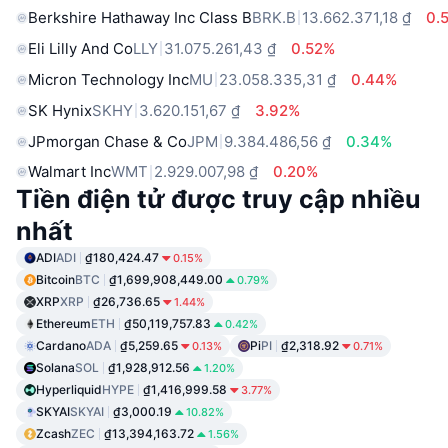
Berkshire Hathaway Inc Class B
BRK.B
13.662.371,18 ₫
0.
Eli Lilly And Co
LLY
31.075.261,43 ₫
0.52%
Micron Technology Inc
MU
23.058.335,31 ₫
0.44%
SK Hynix
SKHY
3.620.151,67 ₫
3.92%
JPmorgan Chase & Co
JPM
9.384.486,56 ₫
0.34%
Walmart Inc
WMT
2.929.007,98 ₫
0.20%
Tiền điện tử được truy cập nhiều
nhất
ADI
ADI
₫180,424.47
0.15%
Bitcoin
BTC
₫1,699,908,449.00
0.79%
XRP
XRP
₫26,736.65
1.44%
Ethereum
ETH
₫50,119,757.83
0.42%
Cardano
ADA
₫5,259.65
Pi
PI
₫2,318.92
0.13%
0.71%
Solana
SOL
₫1,928,912.56
1.20%
Hyperliquid
HYPE
₫1,416,999.58
3.77%
SKYAI
SKYAI
₫3,000.19
10.82%
Zcash
ZEC
₫13,394,163.72
1.56%