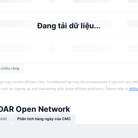
Đang tải dữ liệu...
n chiều rộng
ge may contain affiliate links. CoinMarketCap may be compensated if you visit any affil
 such as signing up and transacting with these affiliate platforms. Please refer to
Affil
 DAR Open Network
nhất
Phân tích hàng ngày của CMC