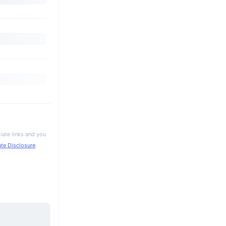
iate links and you
iate Disclosure
.