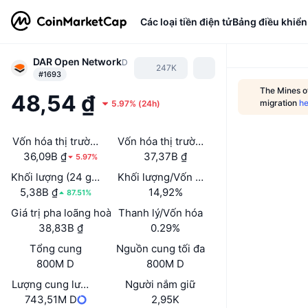
Các loại tiền điện tử
Bảng điều khiển
DAR Open Network
D
247K
#1693
The Mines of
48,54 ₫
migration
he
5.97%
(
24h
)
Vốn hóa thị trường
Vốn hóa thị trường đã mở khóa
36,09B ₫
37,37B ₫
5.97%
Khối lượng (24 giờ)
Khối lượng/Vốn hóa thị trường (24h)
5,38B ₫
14,92%
87.51%
Giá trị pha loãng hoàn toàn (FDV)
Thanh lý/Vốn hóa
38,83B ₫
0.29%
Tổng cung
Nguồn cung tối đa
800M D
800M D
Lượng cung lưu hành
Người nắm giữ
743,51M D
2,95K