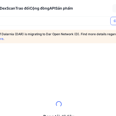
DexScan
Trao đổi
Cộng đồng
API
Sản phẩm
C
 Dalarnia (DAR) is migrating to Dar Open Network (D). Find more details regar
re
.