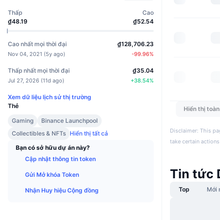
Thấp
Cao
₫48.19
₫52.54
Cao nhất mọi thời đại
₫128,706.23
Nov 04, 2021
(
5y ago
)
-99.96
%
Thấp nhất mọi thời đại
₫35.04
Jul 27, 2026
(
11d ago
)
+
38.54
%
Xem dữ liệu lịch sử thị trường
Thẻ
Hiển thị toà
Gaming
Binance Launchpool
Disclaimer: This pa
Collectibles & NFTs
Hiển thị tất cả
take certain actions
Bạn có sở hữu dự án này?
Cập nhật thông tin token
Tin tức
Gửi Mở khóa Token
Top
Mới 
Nhận Huy hiệu Cộng đồng