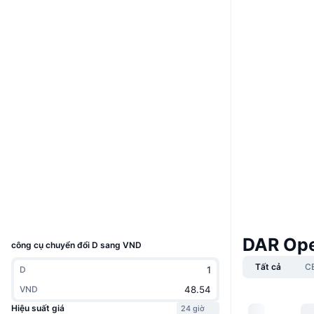
Boost
Website
Whitepaper
Trang Web
Mạng xã hội
0x33b4...4F49A8
Hợp đồng
3.2
Xếp hạng (CertiK)
etherscan.io
Trình duyệt
Ví
UCID
11374
DAR Ope
công cụ chuyển đổi D sang VND
Tất cả
C
D
VND
Hiệu suất giá
24 giờ