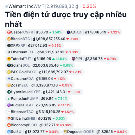
Walmart Inc
WMT
2.919.898,32 ₫
0.20%
Tiền điện tử được truy cập nhiều
nhất
Casper
CSPR
₫50.70
ADI
ADI
₫178,485.19
1.56%
1.32%
Bitcoin
BTC
₫1,698,857,255.40
0.14%
XRP
XRP
₫27,012.93
0.55%
Ethereum
ETH
₫50,212,937.83
0.09%
Tutorial
TUT
₫5,156.98
Pi
PI
₫2,366.78
47.54%
0.79%
Solana
SOL
₫2,003,835.46
0.65%
PAX Gold
PAXG
₫112,685,792.07
1.23%
Cardano
ADA
₫5,155.04
1.12%
Zcash
ZEC
₫13,320,871.18
0.93%
Hyperliquid
HYPE
₫1,421,143.31
1.39%
Pump.fun
PUMP
₫69.94
7.54%
Audiera
BEAT
₫73,596.89
14.11%
Bittensor
TAO
₫5,315,196.25
1.52%
Shiba Inu
SHIB
₫0.1218
0.63%
Biconomy
BICO
₫1,132.71
40.06%
Sui
SUI
₫18,073.77
Dogecoin
DOGE
₫1,825.15
0.04%
0.64%