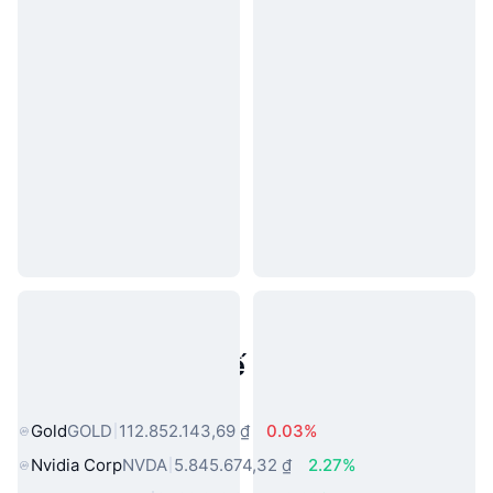
Tài sản trong thế giới thực phổ
biến
Gold
GOLD
112.852.143,69 ₫
0.03%
Nvidia Corp
NVDA
5.845.674,32 ₫
2.27%