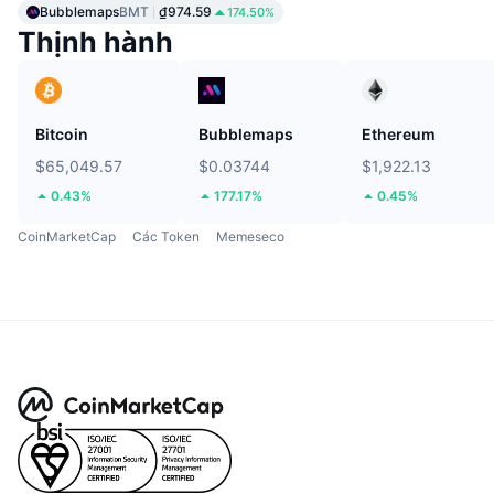
Bubblemaps
BMT
₫974.59
174.50%
Thịnh hành
Bitcoin
Bubblemaps
Ethereum
$65,049.57
$0.03744
$1,922.13
0.43%
177.17%
0.45%
CoinMarketCap
Các Token
Memeseco