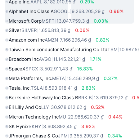
Apple Inc.
AAPL
8.182.010,95 ₫
0.29%
Alphabet Inc Class A
GOOGL
9.268.205,29 ₫
0.96%
Microsoft Corp
MSFT
13.047.759,3 ₫
0.03%
Silver
SILVER
1.656.813,39 ₫
0.06%
Amazon.com Inc
AMZN
7.166.296,46 ₫
0.82%
Taiwan Semiconductor Manufacturing Co Ltd
TSM
10.987.5
Broadcom Inc
AVGO
11.145.221,21 ₫
1.71%
SpaceX
SPCX
3.502.911,43 ₫
15.83%
Meta Platforms, Inc.
META
15.456.299,9 ₫
0.37%
Tesla, Inc.
TSLA
8.593.918,41 ₫
2.83%
Berkshire Hathaway Inc Class B
BRK.B
13.619.879,12 ₫
0.
Eli Lilly And Co
LLY
30.978.612,62 ₫
0.52%
Micron Technology Inc
MU
22.986.620,37 ₫
0.44%
SK Hynix
SKHY
3.608.892,45 ₫
3.92%
JPmorgan Chase & Co
JPM
9.355.299,37 ₫
0.34%