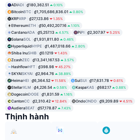
ADI
ADI
₫180,362.51
0.10%
Bitcoin
BTC
₫1,705,686,836.01
0.80%
XRP
XRP
₫27,123.86
1.35%
Ethereum
ETH
₫50,492,207.16
1.10%
Cardano
ADA
₫5,257.13
Pi
PI
₫2,307.97
4.57%
5.25%
Solana
SOL
₫1,931,811.80
0.46%
Hyperliquid
HYPE
₫1,487,018.66
2.80%
Shiba Inu
SHIB
₫0.1219
1.43%
Zcash
ZEC
₫13,341,167.53
3.57%
Hashflow
HFT
₫398.98
45.27%
SKYAI
SKYAI
₫2,964.76
38.89%
Heima
HEI
₫6,364.52
Sui
SUI
₫17,631.78
11.58%
0.61%
Stellar
XLM
₫4,226.54
Kaspa
KAS
₫682.17
0.58%
0.88%
Dogecoin
DOGE
₫1,831.59
1.16%
Canton
CC
₫2,310.42
Ondo
ONDO
₫9,209.89
12.84%
4.51%
Audiera
BEAT
₫57,178.87
7.43%
Thịnh hành