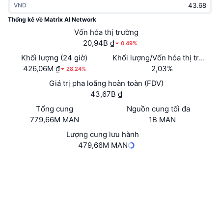
VND
Thịnh hành
Tiền điện tử ETF
Học hỏi
CMC Giao thức Ngữ cảnh Mô hình
Thống kê về Matrix AI Network
Mới
Vốn hóa thị trường
Bitcoin ETF
x402
Tin tức
20,94B ₫
0.49%
Tiền mã hóa
Ethereum ETF
Khối lượng (24 giờ)
Khối lượng/Vốn hóa thị trường 
Academy
426,06M ₫
2,03%
28.24%
Chính trị
Giá trị pha loãng hoàn toàn (FDV)
Phân tích kỹ thuật
Nghiên cứu
43,67B ₫
Thể thao
Tổng cung
Nguồn cung tối đa
RSI
Video
779,66M MAN
1B MAN
Tài chính
MACD
Lượng cung lưu hành
Bảng thuật ngữ
479,66M MAN
Công nghệ
Trang Web
Website
Whitepaper
Phái sinh
Chiến dịch
NFT
Mạng xã hội
Tổng quan
Airdrop
3.6
Xếp hạng (CertiK)
Số liệu thống kê NFT giá cao nhất
Thanh lý
Phần thưởng Kim cương
tom.matrix.io
Trình duyệt