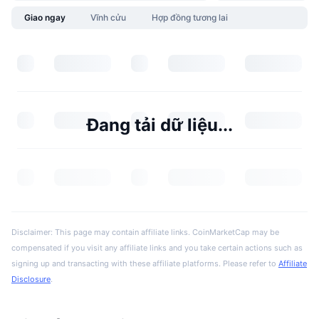
Giao ngay
Vĩnh cửu
Hợp đồng tương lai
Đang tải dữ liệu...
Disclaimer: This page may contain affiliate links. CoinMarketCap may be
compensated if you visit any affiliate links and you take certain actions such as
signing up and transacting with these affiliate platforms. Please refer to
Affiliate
Disclosure
.