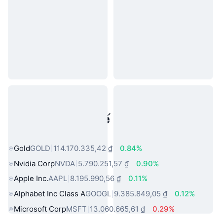
Tài sản trong thế giới thực phổ
biến
Gold
GOLD
114.170.335,42 ₫
0.84%
Nvidia Corp
NVDA
5.790.251,57 ₫
0.90%
Apple Inc.
AAPL
8.195.990,56 ₫
0.11%
Alphabet Inc Class A
GOOGL
9.385.849,05 ₫
0.12%
Microsoft Corp
MSFT
13.060.665,61 ₫
0.29%