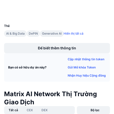
Sự kiện sắp tới
Tỷ lệ tài trợ
Học & Kiếm tiền
Ví
UCID
2474
Lịch
Thẻ
AI & Big Data
DePIN
Generative AI
Hiển thị tất cả
Lịch ICO
Boost
Để biết thêm thông tin
Lịch Sự kiện
Cập nhật thông tin token
Gửi Mở khóa Token
Bạn có sở hữu dự án này?
Nhận Huy hiệu Cộng đồng
Matrix AI Network Thị Trường
Giao Dịch
Tất cả
CEX
DEX
Bộ lọc