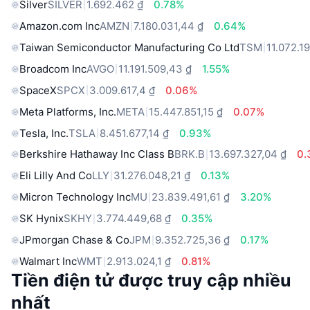
Silver
SILVER
1.692.462 ₫
0.78%
Amazon.com Inc
AMZN
7.180.031,44 ₫
0.64%
Taiwan Semiconductor Manufacturing Co Ltd
TSM
11.072.19
Broadcom Inc
AVGO
11.191.509,43 ₫
1.55%
SpaceX
SPCX
3.009.617,4 ₫
0.06%
Meta Platforms, Inc.
META
15.447.851,15 ₫
0.07%
Tesla, Inc.
TSLA
8.451.677,14 ₫
0.93%
Berkshire Hathaway Inc Class B
BRK.B
13.697.327,04 ₫
0.
Eli Lilly And Co
LLY
31.276.048,21 ₫
0.13%
Micron Technology Inc
MU
23.839.491,61 ₫
3.20%
SK Hynix
SKHY
3.774.449,68 ₫
0.35%
JPmorgan Chase & Co
JPM
9.352.725,36 ₫
0.17%
Walmart Inc
WMT
2.913.024,1 ₫
0.81%
Tiền điện tử được truy cập nhiều
nhất