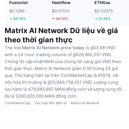
Fusionist
Hashflow
ETHGas
$0.1286
$0.01531
$0.02375
66.79%
44.15%
31.28%
Matrix AI Network Dữ liệu về giá
theo thời gian thực
The live
Matrix AI Network price today
is ₫43.68 VND
with a 24-hour trading volume of ₫426,069,351 VND.
Chúng tôi cập nhật MAN của chúng tôi sang giá VND theo
thời gian thực.
Matrix AI Network giảm 0.50 trong 24 giờ
qua.
Thứ hạng hiện tại trên CoinMarketCap là #1978, với
vốn hóa thị trường là ₫20,949,756,551 VND.
Lượng cung
lưu hành là 479,665,697 MAN đồng coin
và lượng cung tối
đa là 1,000,000,000 MAN đồng coin.
CoinMarketCap
Các loại tiền điện tử
Matrix AI Network