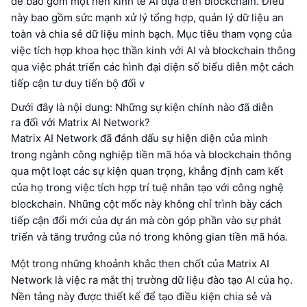
để bao gồm một nền kinh tế AI dựa trên blockchain. Điều
này bao gồm sức mạnh xử lý tổng hợp, quản lý dữ liệu an
toàn và chia sẻ dữ liệu minh bạch. Mục tiêu tham vọng của
việc tích hợp khoa học thần kinh với AI và blockchain thông
qua việc phát triển các hình đại diện số biểu diễn một cách
tiếp cận tư duy tiến bộ đối v
Dưới đây là nội dung: Những sự kiện chính nào đã diễn
ra đối với Matrix AI Network?
Matrix AI Network đã đánh dấu sự hiện diện của mình
trong ngành công nghiệp tiền mã hóa và blockchain thông
qua một loạt các sự kiện quan trọng, khẳng định cam kết
của họ trong việc tích hợp trí tuệ nhân tạo với công nghệ
blockchain. Những cột mốc này không chỉ trình bày cách
tiếp cận đổi mới của dự án mà còn góp phần vào sự phát
triển và tăng trưởng của nó trong không gian tiền mã hóa.
Một trong những khoảnh khắc then chốt của Matrix AI
Network là việc ra mắt thị trường dữ liệu đào tạo AI của họ.
Nền tảng này được thiết kế để tạo điều kiện chia sẻ và