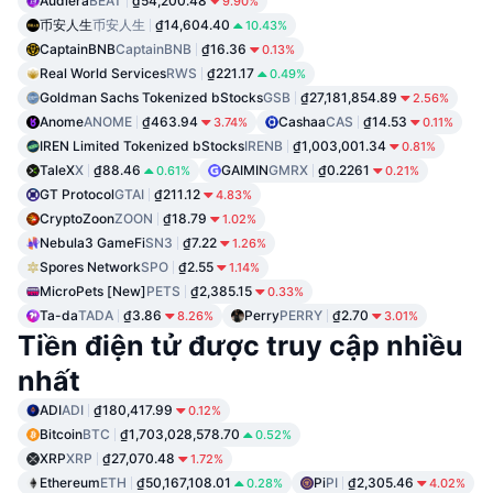
Audiera
BEAT
₫54,200.48
9.90%
币安人生
币安人生
₫14,604.40
10.43%
CaptainBNB
CaptainBNB
₫16.36
0.13%
Real World Services
RWS
₫221.17
0.49%
Goldman Sachs Tokenized bStocks
GSB
₫27,181,854.89
2.56%
Anome
ANOME
₫463.94
Cashaa
CAS
₫14.53
3.74%
0.11%
IREN Limited Tokenized bStocks
IRENB
₫1,003,001.34
0.81%
TaleX
X
₫88.46
GAIMIN
GMRX
₫0.2261
0.61%
0.21%
GT Protocol
GTAI
₫211.12
4.83%
CryptoZoon
ZOON
₫18.79
1.02%
Nebula3 GameFi
SN3
₫7.22
1.26%
Spores Network
SPO
₫2.55
1.14%
MicroPets [New]
PETS
₫2,385.15
0.33%
Ta-da
TADA
₫3.86
Perry
PERRY
₫2.70
8.26%
3.01%
Tiền điện tử được truy cập nhiều
nhất
ADI
ADI
₫180,417.99
0.12%
Bitcoin
BTC
₫1,703,028,578.70
0.52%
XRP
XRP
₫27,070.48
1.72%
Ethereum
ETH
₫50,167,108.01
Pi
PI
₫2,305.46
0.28%
4.02%