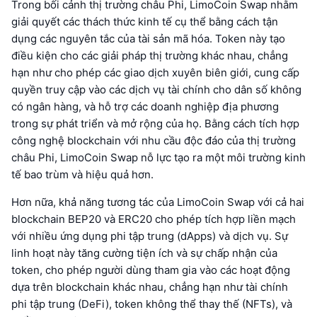
Trong bối cảnh thị trường châu Phi, LimoCoin Swap nhằm
giải quyết các thách thức kinh tế cụ thể bằng cách tận
dụng các nguyên tắc của tài sản mã hóa. Token này tạo
điều kiện cho các giải pháp thị trường khác nhau, chẳng
hạn như cho phép các giao dịch xuyên biên giới, cung cấp
quyền truy cập vào các dịch vụ tài chính cho dân số không
có ngân hàng, và hỗ trợ các doanh nghiệp địa phương
trong sự phát triển và mở rộng của họ. Bằng cách tích hợp
công nghệ blockchain với nhu cầu độc đáo của thị trường
châu Phi, LimoCoin Swap nỗ lực tạo ra một môi trường kinh
tế bao trùm và hiệu quả hơn.
Hơn nữa, khả năng tương tác của LimoCoin Swap với cả hai
blockchain BEP20 và ERC20 cho phép tích hợp liền mạch
với nhiều ứng dụng phi tập trung (dApps) và dịch vụ. Sự
linh hoạt này tăng cường tiện ích và sự chấp nhận của
token, cho phép người dùng tham gia vào các hoạt động
dựa trên blockchain khác nhau, chẳng hạn như tài chính
phi tập trung (DeFi), token không thể thay thế (NFTs), và