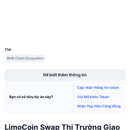
Kiểm toán
Sự kiện sắp tới
Tỷ lệ tài trợ
Học & Kiếm tiền
bscscan.com
Trình duyệt
Lịch
Ví
UCID
Lịch ICO
15758
Thẻ
Lịch Sự kiện
BNB Chain Ecosystem
Boost
Để biết thêm thông tin
Cập nhật thông tin token
Gửi Mở khóa Token
Bạn có sở hữu dự án này?
Nhận Huy hiệu Cộng đồng
LimoCoin Swap Thị Trường Giao