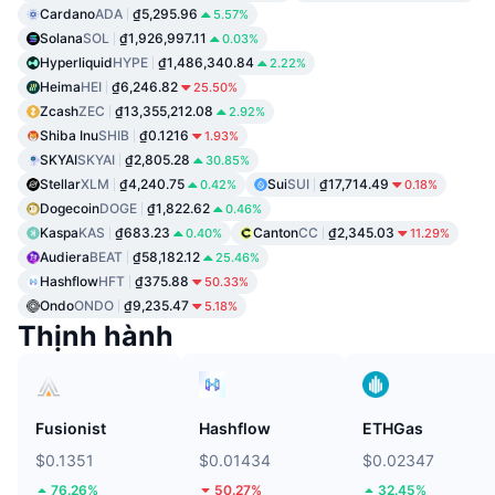
Cardano
ADA
₫5,295.96
5.57%
Solana
SOL
₫1,926,997.11
0.03%
Hyperliquid
HYPE
₫1,486,340.84
2.22%
Heima
HEI
₫6,246.82
25.50%
Zcash
ZEC
₫13,355,212.08
2.92%
Shiba Inu
SHIB
₫0.1216
1.93%
SKYAI
SKYAI
₫2,805.28
30.85%
Stellar
XLM
₫4,240.75
Sui
SUI
₫17,714.49
0.42%
0.18%
Dogecoin
DOGE
₫1,822.62
0.46%
Kaspa
KAS
₫683.23
Canton
CC
₫2,345.03
0.40%
11.29%
Audiera
BEAT
₫58,182.12
25.46%
Hashflow
HFT
₫375.88
50.33%
Ondo
ONDO
₫9,235.47
5.18%
Thịnh hành
Fusionist
Hashflow
ETHGas
$0.1351
$0.01434
$0.02347
76.26%
50.27%
32.45%