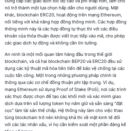
cung cấp các giao dịch tốc độ cao và phí thấp hơn, làm cho
nó trở thành một lựa chọn hấp dẫn cho người dùng. Mặt
khác, blockchain ERC20, hoạt động trên mạng Ethereum,
nổi tiếng với khả năng hợp đồng thông minh. Các hợp đồng
thông minh này là các hợp đồng tự thực thi với các điều
khoản của thỏa thuận được viết trực tiếp vào mã, cho phép
các giao dịch tự động và không cần tin tưởng.
An ninh là một mối quan tâm hàng đầu trong thế giới
blockchain, và cả hai blockchain BEP20 và ERC20 đều sử
dụng các kỹ thuật mã hóa tiên tiến để bảo vệ chống lại các
cuộc tấn công. Một trong những phương pháp chính là
thông qua các cơ chế đồng thuận phi tập trung. Ví dụ,
mạng Ethereum sử dụng Proof of Stake (PoS), nơi các trình
xác thực được chọn để tạo các khối mới và xác minh giao
dịch dựa trên số lượng token họ nắm giữ và sẵn sàng "đặt
cọc" làm tài sản thế chấp. Hệ thống này làm cho việc thao
túng blockchain trở nên không khả thi về mặt kinh tế đối
với các tác nhân xấu, vì họ cần kiểm soát một phần đáng kể