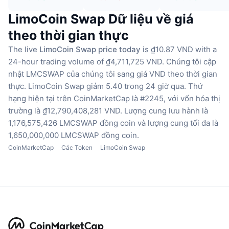
LimoCoin Swap Dữ liệu về giá
theo thời gian thực
The live
LimoCoin Swap price today
is ₫10.87 VND with a
24-hour trading volume of ₫4,711,725 VND.
Chúng tôi cập
nhật LMCSWAP của chúng tôi sang giá VND theo thời gian
thực.
LimoCoin Swap giảm 5.40 trong 24 giờ qua.
Thứ
hạng hiện tại trên CoinMarketCap là #2245, với vốn hóa thị
trường là ₫12,790,408,281 VND.
Lượng cung lưu hành là
1,176,575,426 LMCSWAP đồng coin
và lượng cung tối đa là
1,650,000,000 LMCSWAP đồng coin.
CoinMarketCap
Các Token
LimoCoin Swap