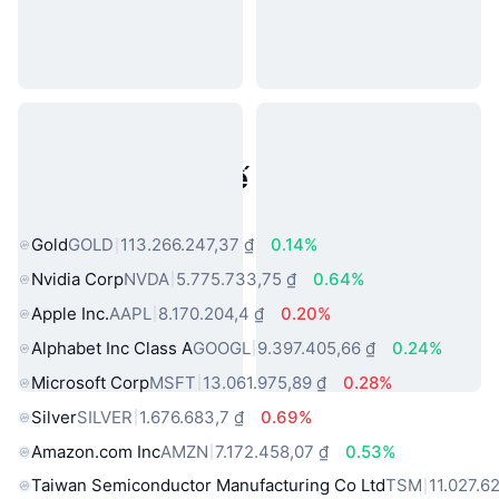
Tài sản trong thế giới thực phổ
biến
Gold
GOLD
113.266.247,37 ₫
0.14%
Nvidia Corp
NVDA
5.775.733,75 ₫
0.64%
Apple Inc.
AAPL
8.170.204,4 ₫
0.20%
Alphabet Inc Class A
GOOGL
9.397.405,66 ₫
0.24%
Microsoft Corp
MSFT
13.061.975,89 ₫
0.28%
Silver
SILVER
1.676.683,7 ₫
0.69%
Amazon.com Inc
AMZN
7.172.458,07 ₫
0.53%
Taiwan Semiconductor Manufacturing Co Ltd
TSM
11.027.6