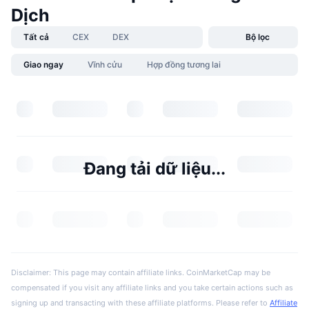
Dịch
Tất cả
CEX
DEX
Bộ lọc
Giao ngay
Vĩnh cửu
Hợp đồng tương lai
Đang tải dữ liệu...
Disclaimer: This page may contain affiliate links. CoinMarketCap may be
compensated if you visit any affiliate links and you take certain actions such as
signing up and transacting with these affiliate platforms. Please refer to
Affiliate