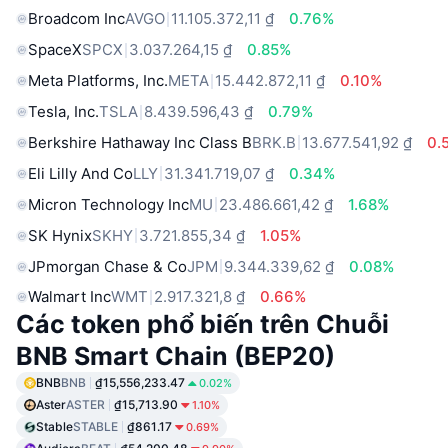
Broadcom Inc
AVGO
11.105.372,11 ₫
0.76%
SpaceX
SPCX
3.037.264,15 ₫
0.85%
Meta Platforms, Inc.
META
15.442.872,11 ₫
0.10%
Tesla, Inc.
TSLA
8.439.596,43 ₫
0.79%
Berkshire Hathaway Inc Class B
BRK.B
13.677.541,92 ₫
0.
Eli Lilly And Co
LLY
31.341.719,07 ₫
0.34%
Micron Technology Inc
MU
23.486.661,42 ₫
1.68%
SK Hynix
SKHY
3.721.855,34 ₫
1.05%
JPmorgan Chase & Co
JPM
9.344.339,62 ₫
0.08%
Walmart Inc
WMT
2.917.321,8 ₫
0.66%
Các token phổ biến trên Chuỗi
BNB Smart Chain (BEP20)
BNB
BNB
₫15,556,233.47
0.02%
Aster
ASTER
₫15,713.90
1.10%
Stable
STABLE
₫861.17
0.69%