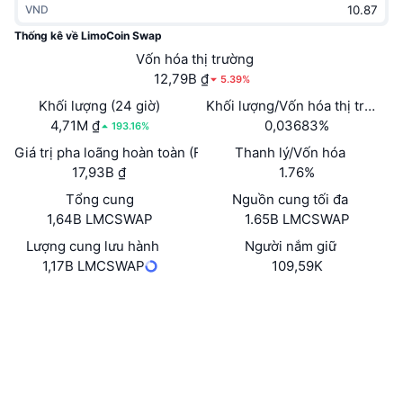
VND
Thịnh hành
Tiền điện tử ETF
Học hỏi
CMC Giao thức Ngữ cảnh Mô hình
Thống kê về LimoCoin Swap
Mới
Vốn hóa thị trường
Bitcoin ETF
x402
Tin tức
12,79B ₫
5.39%
Tiền mã hóa
Ethereum ETF
Khối lượng (24 giờ)
Khối lượng/Vốn hóa thị trường 
Academy
4,71M ₫
0,03683%
193.16%
Chính trị
Giá trị pha loãng hoàn toàn (FDV)
Thanh lý/Vốn hóa
Phân tích kỹ thuật
Nghiên cứu
17,93B ₫
1.76%
Thể thao
Tổng cung
Nguồn cung tối đa
RSI
Video
1,64B LMCSWAP
1.65B LMCSWAP
Tài chính
MACD
Lượng cung lưu hành
Người nắm giữ
Bảng thuật ngữ
1,17B LMCSWAP
109,59K
Công nghệ
Trang Web
Website
Whitepaper
Phái sinh
Chiến dịch
NFT
Mạng xã hội
Tổng quan
Airdrop
Hợp đồng
Số liệu thống kê NFT giá cao nhất
0x3830...f1c83f
Thanh lý
3.8
Phần thưởng Kim cương
Xếp hạng (CertiK)