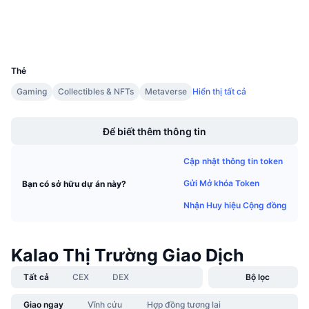
Trình duyệt
Sự kiện sắp tới
Tỷ lệ tài trợ
Học & Kiếm tiền
Ví
UCID
11512
Lịch
Thẻ
Gaming
Collectibles & NFTs
Metaverse
Hiển thị tất cả
Lịch ICO
Boost
Lịch Sự kiện
Để biết thêm thông tin
Cập nhật thông tin token
Gửi Mở khóa Token
Bạn có sở hữu dự án này?
Nhận Huy hiệu Cộng đồng
Kalao Thị Trường Giao Dịch
Tất cả
CEX
DEX
Bộ lọc
Giao ngay
Vĩnh cửu
Hợp đồng tương lai