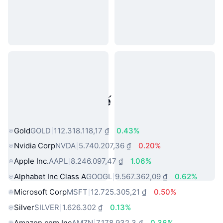
Tài sản trong thế giới thực phổ
biến
Gold
GOLD
112.318.118,17 ₫
0.43%
Nvidia Corp
NVDA
5.740.207,36 ₫
0.20%
Apple Inc.
AAPL
8.246.097,47 ₫
1.06%
Alphabet Inc Class A
GOOGL
9.567.362,09 ₫
0.62%
Microsoft Corp
MSFT
12.725.305,21 ₫
0.50%
Silver
SILVER
1.626.302 ₫
0.13%
Amazon.com Inc
AMZN
7.178.932,3 ₫
0.36%