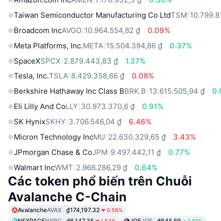
Taiwan Semiconductor Manufacturing Co Ltd
TSM
10.799.8
Broadcom Inc
AVGO
10.964.554,82 ₫
0.09%
Meta Platforms, Inc.
META
15.504.394,86 ₫
0.37%
SpaceX
SPCX
2.879.443,83 ₫
1.37%
Tesla, Inc.
TSLA
8.429.358,66 ₫
0.08%
Berkshire Hathaway Inc Class B
BRK.B
13.615.505,94 ₫
0
Eli Lilly And Co
LLY
30.973.370,6 ₫
0.91%
SK Hynix
SKHY
3.706.546,04 ₫
6.46%
Micron Technology Inc
MU
22.630.329,65 ₫
3.43%
JPmorgan Chase & Co
JPM
9.497.442,11 ₫
0.77%
Walmart Inc
WMT
2.966.286,29 ₫
0.64%
Các token phổ biến trên Chuỗi
Avalanche C-Chain
Avalanche
AVAX
₫174,197.32
0.56%
NEXPACE
NXPC
₫6,147.35
JOE
JOE
₫645.59
1.53%
1.61%