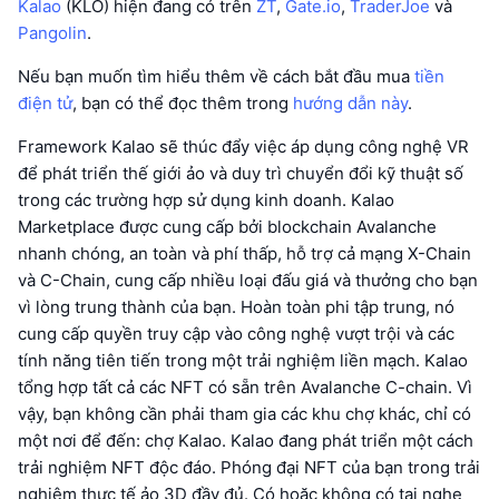
Kalao
(KLO) hiện đang có trên
ZT
,
Gate.io
,
TraderJoe
và
Pangolin
.
Nếu bạn muốn tìm hiểu thêm về cách bắt đầu mua
tiền
điện tử
, bạn có thể đọc thêm trong
hướng dẫn này
.
Framework Kalao sẽ thúc đẩy việc áp dụng công nghệ VR
để phát triển thế giới ảo và duy trì chuyển đổi kỹ thuật số
trong các trường hợp sử dụng kinh doanh. Kalao
Marketplace được cung cấp bởi blockchain Avalanche
nhanh chóng, an toàn và phí thấp, hỗ trợ cả mạng X-Chain
và C-Chain, cung cấp nhiều loại đấu giá và thưởng cho bạn
vì lòng trung thành của bạn. Hoàn toàn phi tập trung, nó
cung cấp quyền truy cập vào công nghệ vượt trội và các
tính năng tiên tiến trong một trải nghiệm liền mạch. Kalao
tổng hợp tất cả các NFT có sẵn trên Avalanche C-chain. Vì
vậy, bạn không cần phải tham gia các khu chợ khác, chỉ có
một nơi để đến: chợ Kalao. Kalao đang phát triển một cách
trải nghiệm NFT độc đáo. Phóng đại NFT của bạn trong trải
nghiệm thực tế ảo 3D đầy đủ. Có hoặc không có tai nghe