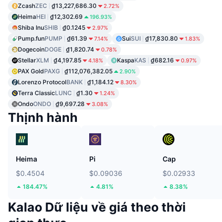
Zcash
ZEC
₫13,227,686.30
2.72%
Heima
HEI
₫12,302.69
196.93%
Shiba Inu
SHIB
₫0.1245
2.97%
Pump.fun
PUMP
₫61.39
Sui
SUI
₫17,830.80
7.14%
1.83%
Dogecoin
DOGE
₫1,820.74
0.78%
Stellar
XLM
₫4,197.85
Kaspa
KAS
₫682.16
4.18%
0.97%
PAX Gold
PAXG
₫112,076,382.05
2.90%
Lorenzo Protocol
BANK
₫1,184.12
8.30%
Terra Classic
LUNC
₫1.30
1.24%
Ondo
ONDO
₫9,697.28
3.08%
Thịnh hành
Heima
Pi
Cap
$0.4504
$0.09036
$0.02933
184.47%
4.81%
8.38%
Kalao Dữ liệu về giá theo thời