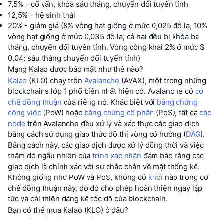
7,5% - cố vấn, khóa sáu tháng, chuyển đổi tuyến tính
12,5% - hệ sinh thái
20% - giảm giá (8% vòng hạt giống ở mức 0,025 đô la, 10%
vòng hạt giống ở mức 0,035 đô la; cả hai đều bị khóa ba
tháng, chuyển đổi tuyến tính. Vòng công khai 2% ở mức $
0,04; sáu tháng chuyển đổi tuyến tính)
Mạng Kalao được bảo mật như thế nào?
Kalao
(KLO) chạy trên
Avalanche
(AVAX), một trong những
blockchains lớp 1 phổ biến nhất hiện có. Avalanche có
cơ
chế đồng thuận
của riêng nó. Khác biệt với
bằng chứng
công việc
(PoW) hoặc
bằng chứng cổ phần
(PoS), tất cả
các
node
trên Avalanche đều xử lý và xác thực các giao dịch
bằng cách sử dụng giao thức đồ thị vòng có hướng (
DAG
).
Bằng cách này, các giao dịch được xử lý đồng thời và việc
thăm dò ngẫu nhiên của
trình xác nhận
đảm bảo rằng các
giao dịch là chính xác với sự chắc chắn về mặt thống kê.
Không giống như PoW và PoS, không có
khối
nào trong cơ
chế đồng thuận này, do đó cho phép hoàn thiện ngay lập
tức và cải thiện đáng kể tốc độ của blockchain.
Bạn có thể mua Kalao (KLO) ở đâu?