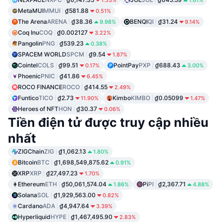
MetaMUI
MMUI
₫581.88
0.51%
The Arena
ARENA
₫38.36
BENQI
QI
₫31.24
9.98%
9.14%
Coq Inu
COQ
₫0.002127
3.22%
Pangolin
PNG
₫539.23
0.38%
SPACEM WORLD
SPCM
₫9.54
1.87%
Cointel
COLS
₫99.51
PointPay
PXP
₫688.43
0.17%
3.00%
Phoenic
PNIC
₫41.86
6.45%
ROCO FINANCE
ROCO
₫414.55
2.49%
Funtico
TICO
₫2.73
Kimbo
KIMBO
₫0.05099
11.90%
1.47%
Heroes of NFT
HON
₫30.37
0.06%
Tiền điện tử được truy cập nhiều
nhất
ZIGChain
ZIG
₫1,062.13
1.80%
Bitcoin
BTC
₫1,698,549,875.62
0.91%
XRP
XRP
₫27,497.23
1.70%
Ethereum
ETH
₫50,061,574.04
Pi
PI
₫2,367.71
1.86%
4.88%
Solana
SOL
₫1,929,563.00
0.82%
Cardano
ADA
₫4,947.64
3.39%
Hyperliquid
HYPE
₫1,467,495.90
2.83%