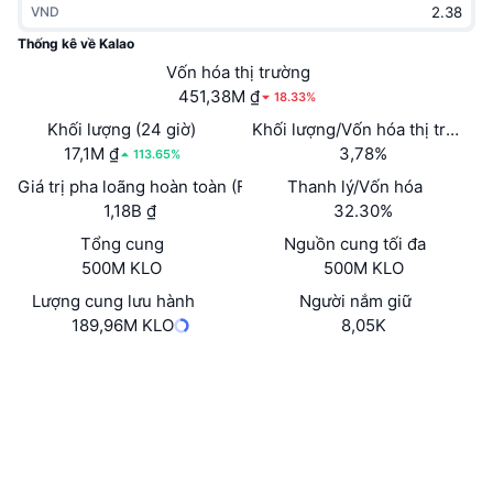
VND
Thịnh hành
Tiền điện tử ETF
Học hỏi
CMC Giao thức Ngữ cảnh Mô hình
Thống kê về Kalao
Mới
Vốn hóa thị trường
Bitcoin ETF
x402
Tin tức
451,38M ₫
18.33%
Tiền mã hóa
Ethereum ETF
Khối lượng (24 giờ)
Khối lượng/Vốn hóa thị trường 
Academy
17,1M ₫
3,78%
113.65%
Chính trị
Giá trị pha loãng hoàn toàn (FDV)
Thanh lý/Vốn hóa
Phân tích kỹ thuật
Nghiên cứu
1,18B ₫
32.30%
Thể thao
Tổng cung
Nguồn cung tối đa
RSI
Video
500M KLO
500M KLO
Tài chính
MACD
Lượng cung lưu hành
Người nắm giữ
Bảng thuật ngữ
189,96M KLO
8,05K
Công nghệ
Trang Web
Website
Phái sinh
Chiến dịch
Mạng xã hội
NFT
Tổng quan
Airdrop
Hợp đồng
0xb27c...711C35
3.1
Xếp hạng (CertiK)
Số liệu thống kê NFT giá cao nhất
Thanh lý
Phần thưởng Kim cương
snowscan.xyz