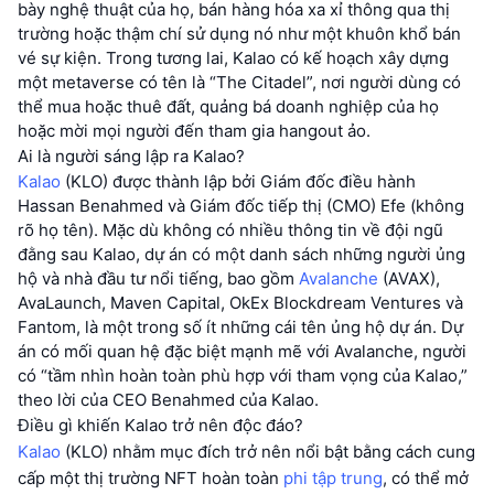
bày nghệ thuật của họ, bán hàng hóa xa xỉ thông qua thị
trường hoặc thậm chí sử dụng nó như một khuôn khổ bán
vé sự kiện. Trong tương lai, Kalao có kế hoạch xây dựng
một metaverse có tên là “The Citadel”, nơi người dùng có
thể mua hoặc thuê đất, quảng bá doanh nghiệp của họ
hoặc mời mọi người đến tham gia hangout ảo.
Ai là người sáng lập ra Kalao?
Kalao
(KLO) được thành lập bởi Giám đốc điều hành
Hassan Benahmed và Giám đốc tiếp thị (CMO) Efe (không
rõ họ tên). Mặc dù không có nhiều thông tin về đội ngũ
đằng sau Kalao, dự án có một danh sách những người ủng
hộ và nhà đầu tư nổi tiếng, bao gồm
Avalanche
(AVAX),
AvaLaunch, Maven Capital, OkEx Blockdream Ventures và
Fantom, là một trong số ít những cái tên ủng hộ dự án. Dự
án có mối quan hệ đặc biệt mạnh mẽ với Avalanche, người
có “tầm nhìn hoàn toàn phù hợp với tham vọng của Kalao,”
theo lời của CEO Benahmed của Kalao.
Điều gì khiến Kalao trở nên độc đáo?
Kalao
(KLO) nhằm mục đích trở nên nổi bật bằng cách cung
cấp một thị trường NFT hoàn toàn
phi tập trung
, có thể mở