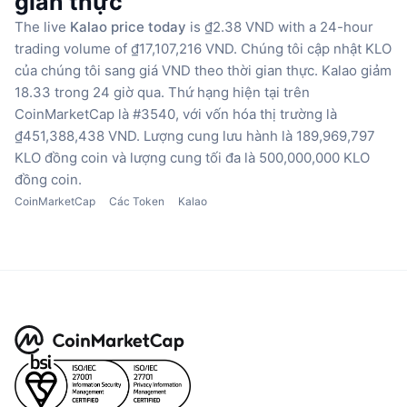
gian thực
The live
Kalao price today
is ₫2.38 VND with a 24-hour
trading volume of ₫17,107,216 VND.
Chúng tôi cập nhật KLO
của chúng tôi sang giá VND theo thời gian thực.
Kalao giảm
18.33 trong 24 giờ qua.
Thứ hạng hiện tại trên
CoinMarketCap là #3540, với vốn hóa thị trường là
₫451,388,438 VND.
Lượng cung lưu hành là 189,969,797
KLO đồng coin
và lượng cung tối đa là 500,000,000 KLO
đồng coin.
CoinMarketCap
Các Token
Kalao