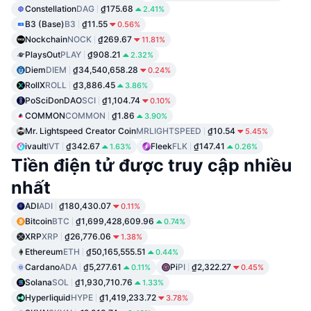
Constellation
DAG
₫175.68
2.41%
B3 (Base)
B3
₫11.55
0.56%
Nockchain
NOCK
₫269.67
11.81%
PlaysOut
PLAY
₫908.21
2.32%
Diem
DIEM
₫34,540,658.28
0.24%
RollX
ROLL
₫3,886.45
3.86%
PoSciDonDAO
SCI
₫1,104.74
0.10%
COMMON
COMMON
₫1.86
3.90%
Mr. Lightspeed Creator Coin
MRLIGHTSPEED
₫10.54
5.45%
ivault
IVT
₫342.67
Fleek
FLK
₫147.41
1.63%
0.26%
Tiền điện tử được truy cập nhiều
nhất
ADI
ADI
₫180,430.07
0.11%
Bitcoin
BTC
₫1,699,428,609.96
0.74%
XRP
XRP
₫26,776.06
1.38%
Ethereum
ETH
₫50,165,555.51
0.44%
Cardano
ADA
₫5,277.61
Pi
PI
₫2,322.27
0.11%
0.45%
Solana
SOL
₫1,930,710.76
1.33%
Hyperliquid
HYPE
₫1,419,233.72
3.78%