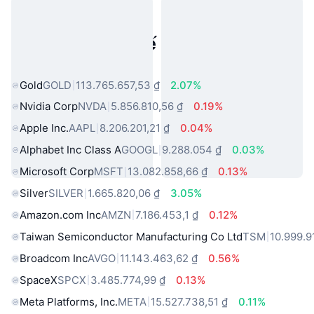
Tài sản trong thế giới thực phổ
biến
Gold
GOLD
113.765.657,53 ₫
2.07%
Nvidia Corp
NVDA
5.856.810,56 ₫
0.19%
Apple Inc.
AAPL
8.206.201,21 ₫
0.04%
Alphabet Inc Class A
GOOGL
9.288.054 ₫
0.03%
Microsoft Corp
MSFT
13.082.858,66 ₫
0.13%
Silver
SILVER
1.665.820,06 ₫
3.05%
Amazon.com Inc
AMZN
7.186.453,1 ₫
0.12%
Taiwan Semiconductor Manufacturing Co Ltd
TSM
10.999.9
Broadcom Inc
AVGO
11.143.463,62 ₫
0.56%
SpaceX
SPCX
3.485.774,99 ₫
0.13%
Meta Platforms, Inc.
META
15.527.738,51 ₫
0.11%