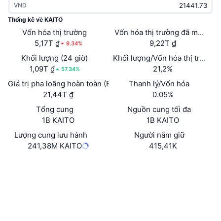
VND
Thịnh hành
Tiền điện tử ETF
Học hỏi
CMC Giao thức Ngữ cảnh Mô hình
Thống kê về KAITO
Vốn hóa thị trường
Mới
Vốn hóa thị trường đã mở khóa
Bitcoin ETF
x402
Tin tức
5,17T ₫
9,22T ₫
9.34%
Tiền mã hóa
Ethereum ETF
Khối lượng (24 giờ)
Khối lượng/Vốn hóa thị trường 
Academy
1,09T ₫
21,2%
57.34%
Chính trị
Giá trị pha loãng hoàn toàn (FDV)
Thanh lý/Vốn hóa
Phân tích kỹ thuật
Nghiên cứu
21,44T ₫
0.05%
Thể thao
Tổng cung
Nguồn cung tối đa
RSI
Video
1B KAITO
1B KAITO
Tài chính
MACD
Lượng cung lưu hành
Người nắm giữ
Bảng thuật ngữ
241,38M KAITO
415,41K
Công nghệ
Website
Whitepaper
Phái sinh
Chiến dịch
Trang Web
NFT
Tổng quan
Airdrop
Mạng xã hội
Hợp đồng
Số liệu thống kê NFT giá cao nhất
0x98d0...537553
Thanh lý
4.1
Phần thưởng Kim cương
Xếp hạng (CertiK)