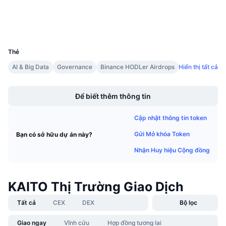
Sự kiện sắp tới
Trình duyệt
basescan.org
Tỷ lệ tài trợ
Học & Kiếm tiền
Ví
UCID
35763
Lịch
Thẻ
AI & Big Data
Governance
Binance HODLer Airdrops
Hiển thị tất cả
Lịch ICO
Boost
Lịch Sự kiện
Để biết thêm thông tin
Cập nhật thông tin token
Gửi Mở khóa Token
Bạn có sở hữu dự án này?
Nhận Huy hiệu Cộng đồng
KAITO Thị Trường Giao Dịch
Tất cả
CEX
DEX
Bộ lọc
Giao ngay
Vĩnh cửu
Hợp đồng tương lai