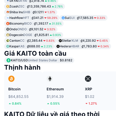
SKYAI
SKYAI
₫2,918.74
9.46%
Zcash
ZEC
₫13,359,786.43
2.78%
Shiba Inu
SHIB
₫0.1211
1.37%
Hashflow
HFT
₫341.21
Sui
SUI
₫17,585.35
59.29%
0.33%
Biconomy
BICO
₫1,392.17
31.55%
Ondo
ONDO
₫9,101.52
3.52%
Dogecoin
DOGE
₫1,825.81
0.93%
Canton
CC
₫2,385.44
Stellar
XLM
₫4,220.92
0.83%
0.45%
Kaspa
KAS
₫688.00
Hedera
HBAR
₫1,783.80
2.23%
0.34%
Giá KAITO toàn cầu
KAITO/USD
United States Dollar
$0.8182
Thịnh hành
Bitcoin
Ethereum
XRP
$64,852.55
$1,914.39
$1.02
0.84%
0.55%
1.27%
KAITO Dữ liệu về giá theo thời