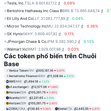
Tesla, Inc.
TSLA
8.601.627,12 ₫
0.09%
Berkshire Hathaway Inc Class B
BRK.B
13.665.646,74 ₫
0
Eli Lilly And Co
LLY
31.083.777,89 ₫
0.04%
Micron Technology Inc
MU
22.934.047,37 ₫
0.36%
SK Hynix
SKHY
3.609.407,82 ₫
0.11%
JPmorgan Chase & Co
JPM
9.382.390,2 ₫
0.13%
Walmart Inc
WMT
2.929.007,98 ₫
0.03%
Các token phổ biến trên Chuỗi
Base
Venice Token
VVV
₫300,181.16
0.07%
Aerodrome Finance
AERO
₫11,328.54
3.12%
AWE
AWE
₫1,494.18
1.22%
o1.exchange
O
₫12,577.36
1.68%
Horizen
ZEN
₫105,261.75
2.65%
Avantis
AVNT
₫2,221.65
5.10%
Horizen
ZEN
₫105,261.75
2.65%
ZORA
ZORA
₫136.85
Keeta
KTA
₫2,445.55
0.86%
0.81%