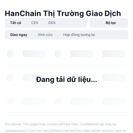
HanChain Thị Trường Giao Dịch
Tất cả
CEX
DEX
Bộ lọc
Giao ngay
Vĩnh cửu
Hợp đồng tương lai
Đang tải dữ liệu...
Disclaimer: This page may contain affiliate links. CoinMarketCap may be
compensated if you visit any affiliate links and you take certain actions such as