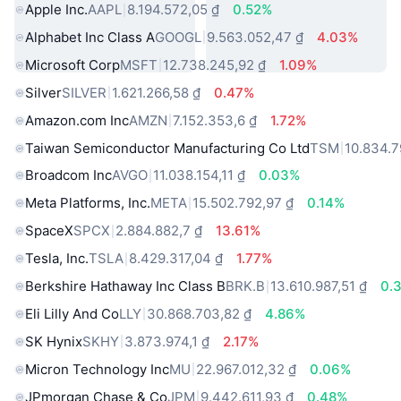
Apple Inc.
AAPL
8.194.572,05 ₫
0.52%
Alphabet Inc Class A
GOOGL
9.563.052,47 ₫
4.03%
Microsoft Corp
MSFT
12.738.245,92 ₫
1.09%
Silver
SILVER
1.621.266,58 ₫
0.47%
Amazon.com Inc
AMZN
7.152.353,6 ₫
1.72%
Taiwan Semiconductor Manufacturing Co Ltd
TSM
10.834.7
Broadcom Inc
AVGO
11.038.154,11 ₫
0.03%
Meta Platforms, Inc.
META
15.502.792,97 ₫
0.14%
SpaceX
SPCX
2.884.882,7 ₫
13.61%
Tesla, Inc.
TSLA
8.429.317,04 ₫
1.77%
Berkshire Hathaway Inc Class B
BRK.B
13.610.987,51 ₫
0.
Eli Lilly And Co
LLY
30.868.703,82 ₫
4.86%
SK Hynix
SKHY
3.873.974,1 ₫
2.17%
Micron Technology Inc
MU
22.967.012,32 ₫
0.06%
JPmorgan Chase & Co
JPM
9.442.611,93 ₫
0.48%