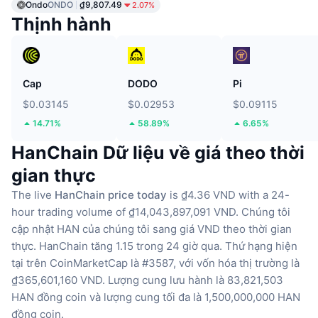
Ondo
ONDO
₫9,807.49
2.07%
Thịnh hành
Cap
DODO
Pi
$0.03145
$0.02953
$0.09115
14.71%
58.89%
6.65%
HanChain Dữ liệu về giá theo thời
gian thực
The live
HanChain price today
is ₫4.36 VND with a 24-
hour trading volume of ₫14,043,897,091 VND.
Chúng tôi
cập nhật HAN của chúng tôi sang giá VND theo thời gian
thực.
HanChain tăng 1.15 trong 24 giờ qua.
Thứ hạng hiện
tại trên CoinMarketCap là #3587, với vốn hóa thị trường là
₫365,601,160 VND.
Lượng cung lưu hành là 83,821,503
HAN đồng coin
và lượng cung tối đa là 1,500,000,000 HAN
đồng coin.