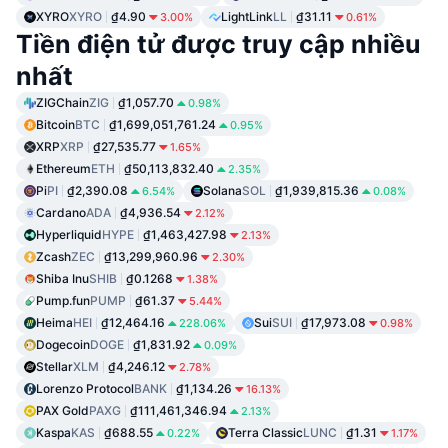
XYRO
XYRO
₫4.90
LightLink
LL
₫31.11
3.00%
0.61%
Tiền điện tử được truy cập nhiều
nhất
ZIGChain
ZIG
₫1,057.70
0.98%
Bitcoin
BTC
₫1,699,051,761.24
0.95%
XRP
XRP
₫27,535.77
1.65%
Ethereum
ETH
₫50,113,832.40
2.35%
Pi
PI
₫2,390.08
Solana
SOL
₫1,939,815.36
6.54%
0.08%
Cardano
ADA
₫4,936.54
2.12%
Hyperliquid
HYPE
₫1,463,427.98
2.13%
Zcash
ZEC
₫13,299,960.96
2.30%
Shiba Inu
SHIB
₫0.1268
1.38%
Pump.fun
PUMP
₫61.37
5.44%
Heima
HEI
₫12,464.16
Sui
SUI
₫17,973.08
228.06%
0.98%
Dogecoin
DOGE
₫1,831.92
0.09%
Stellar
XLM
₫4,246.12
2.78%
Lorenzo Protocol
BANK
₫1,134.26
16.13%
PAX Gold
PAXG
₫111,461,346.94
2.13%
Kaspa
KAS
₫688.55
Terra Classic
LUNC
₫1.31
0.22%
1.17%