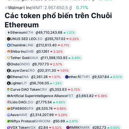
Walmart Inc
WMT
2.957.650,5 ₫
0.71%
Các token phổ biến trên Chuỗi
Ethereum
Ethereum
ETH
₫49,710,243.68
1.21%
UNUS SED LEO
LEO
₫255,707.02
0.25%
Chainlink
LINK
₫212,613.40
0.71%
Shiba Inu
SHIB
₫0.1261
3.32%
Tether Gold
XAUt
₫111,598,153.92
3.40%
Ondo
ONDO
₫9,707.73
2.57%
LayerZero
ZRO
₫20,311.30
1.01%
Ethena
ENA
₫2,361.28
ether.fi
ETHFI
₫9,537.84
1.57%
0.51%
Lighter
LIT
₫56,706.05
1.28%
Curve DAO Token
CRV
₫5,353.63
0.72%
Artificial Superintelligence Alliance
FET
₫3,663.82
5.36%
Lido DAO
LDO
₫7,775.54
4.85%
SPX6900
SPX
₫8,535.74
0.89%
Aave
AAVE
₫2,314,207.99
3.29%
Niftyx Protocol
SHROOM
₫50.99
2.61%
VGX Token
VGX
₫2.84
RMRK
RMRK
₫282.73
0.52%
0.00%