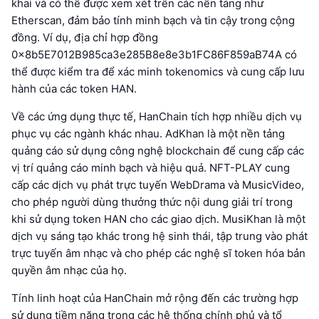
khai và có thể được xem xét trên các nền tảng như
Etherscan, đảm bảo tính minh bạch và tin cậy trong cộng
đồng. Ví dụ, địa chỉ hợp đồng
0x8b5E7012B985ca3e285B8e8e3b1FC86F859aB74A có
thể được kiểm tra để xác minh tokenomics và cung cấp lưu
hành của các token HAN.
Về các ứng dụng thực tế, HanChain tích hợp nhiều dịch vụ
phục vụ các ngành khác nhau. AdKhan là một nền tảng
quảng cáo sử dụng công nghệ blockchain để cung cấp các
vị trí quảng cáo minh bạch và hiệu quả. NFT-PLAY cung
cấp các dịch vụ phát trực tuyến WebDrama và MusicVideo,
cho phép người dùng thưởng thức nội dung giải trí trong
khi sử dụng token HAN cho các giao dịch. MusiKhan là một
dịch vụ sáng tạo khác trong hệ sinh thái, tập trung vào phát
trực tuyến âm nhạc và cho phép các nghệ sĩ token hóa bản
quyền âm nhạc của họ.
Tính linh hoạt của HanChain mở rộng đến các trường hợp
sử dụng tiềm năng trong các hệ thống chính phủ và tổ