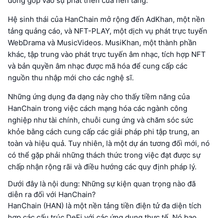
đóng góp vào sự phát triển của nền tảng.
Hệ sinh thái của HanChain mở rộng đến AdKhan, một nền
tảng quảng cáo, và NFT-PLAY, một dịch vụ phát trực tuyến
WebDrama và MusicVideos. MusiKhan, một thành phần
khác, tập trung vào phát trực tuyến âm nhạc, tích hợp NFT
và bản quyền âm nhạc được mã hóa để cung cấp các
nguồn thu nhập mới cho các nghệ sĩ.
Những ứng dụng đa dạng này cho thấy tiềm năng của
HanChain trong việc cách mạng hóa các ngành công
nghiệp như tài chính, chuỗi cung ứng và chăm sóc sức
khỏe bằng cách cung cấp các giải pháp phi tập trung, an
toàn và hiệu quả. Tuy nhiên, là một dự án tương đối mới, nó
có thể gặp phải những thách thức trong việc đạt được sự
chấp nhận rộng rãi và điều hướng các quy định pháp lý.
Dưới đây là nội dung: Những sự kiện quan trọng nào đã
diễn ra đối với HanChain?
HanChain (HAN) là một nền tảng tiền điện tử đa diện tích
hợp các cấu trúc DeFi với các ứng dụng thực tế. Nó bao