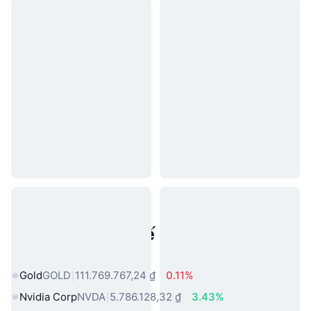
Tài sản trong thế giới thực phổ
biến
Gold
GOLD
111.769.767,24 ₫
0.11%
Nvidia Corp
NVDA
5.786.128,32 ₫
3.43%