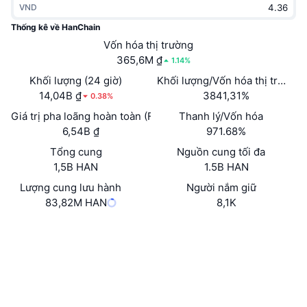
VND
Thịnh hành
Tiền điện tử ETF
Học hỏi
CMC Giao thức Ngữ cảnh Mô hình
Thống kê về HanChain
Mới
Vốn hóa thị trường
Bitcoin ETF
x402
Tin tức
365,6M ₫
1.14%
Tiền mã hóa
Ethereum ETF
Khối lượng (24 giờ)
Khối lượng/Vốn hóa thị trường 
Academy
14,04B ₫
3841,31%
0.38%
Chính trị
Giá trị pha loãng hoàn toàn (FDV)
Thanh lý/Vốn hóa
Phân tích kỹ thuật
Nghiên cứu
6,54B ₫
971.68%
Thể thao
Tổng cung
Nguồn cung tối đa
RSI
Video
1,5B HAN
1.5B HAN
Tài chính
MACD
Lượng cung lưu hành
Người nắm giữ
Bảng thuật ngữ
83,82M HAN
8,1K
Công nghệ
Website
Whitepaper
Phái sinh
Chiến dịch
Trang Web
NFT
Tổng quan
Airdrop
Mạng xã hội
Số liệu thống kê NFT giá cao nhất
Thanh lý
Phần thưởng Kim cương
0x0c90...86511f