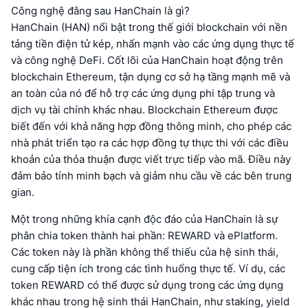
Công nghệ đằng sau HanChain là gì?
HanChain (HAN) nổi bật trong thế giới blockchain với nền
tảng tiền điện tử kép, nhấn mạnh vào các ứng dụng thực tế
và công nghệ DeFi. Cốt lõi của HanChain hoạt động trên
blockchain Ethereum, tận dụng cơ sở hạ tầng mạnh mẽ và
an toàn của nó để hỗ trợ các ứng dụng phi tập trung và
dịch vụ tài chính khác nhau. Blockchain Ethereum được
biết đến với khả năng hợp đồng thông minh, cho phép các
nhà phát triển tạo ra các hợp đồng tự thực thi với các điều
khoản của thỏa thuận được viết trực tiếp vào mã. Điều này
đảm bảo tính minh bạch và giảm nhu cầu về các bên trung
gian.
Một trong những khía cạnh độc đáo của HanChain là sự
phân chia token thành hai phần: REWARD và ePlatform.
Các token này là phần không thể thiếu của hệ sinh thái,
cung cấp tiện ích trong các tình huống thực tế. Ví dụ, các
token REWARD có thể được sử dụng trong các ứng dụng
khác nhau trong hệ sinh thái HanChain, như staking, yield