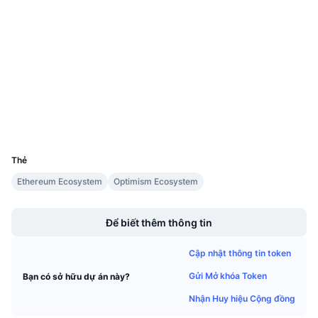
Hợp đồng
Sự kiện sắp tới
Tỷ lệ tài trợ
Học & Kiếm tiền
3.6
Xếp hạng (CertiK)
Kiểm toán
Lịch
etherscan.io
Trình duyệt
Lịch ICO
Ví
UCID
Lịch Sự kiện
23146
Thẻ
Ethereum Ecosystem
Optimism Ecosystem
Boost
Để biết thêm thông tin
Cập nhật thông tin token
Gửi Mở khóa Token
Bạn có sở hữu dự án này?
Nhận Huy hiệu Cộng đồng