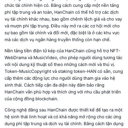
chức tài chính hiện có. Bằng cách cung cấp một nền tảng
phi tập trung và an toàn, HanChain có thể hỗ trợ các dịch
vụ tài chính khác nhau, bao gồm chênh lệch giá và cho vay
và mượn phi tập trung. Điều này mở ra các cơ hội mới cho
sự bao gồm tài chính và đổi mới, đặc biệt là ở các khu vực
mà các dịch vụ ngân hàng truyền thống còn hạn chế.
Nền tảng tiền điện tử kép của HanChain cũng hỗ trợ NFT-
WebDrama và MusicVideo, cho phép người dùng tương tác
với nội dung kỹ thuật số theo những cách mới và thú vị.
Token-MusicCopyright và staking token-HAN có sẵn, cung
cấp thêm các động lực cho người dùng tham gia vào hệ
sinh thái. Cách tiếp cận đa diện này đảm bảo rằng
HanChain vẫn phù hợp và thích ứng với nhu cầu phát triển
của cộng đồng blockchain.
Công nghệ đằng sau HanChain được thiết kế để tạo ra một
hệ sinh thái linh hoạt và có khả năng mở rộng cho các ứng
dụng phi tập trung và dịch vụ tài chính. Bằng cách tận dụng