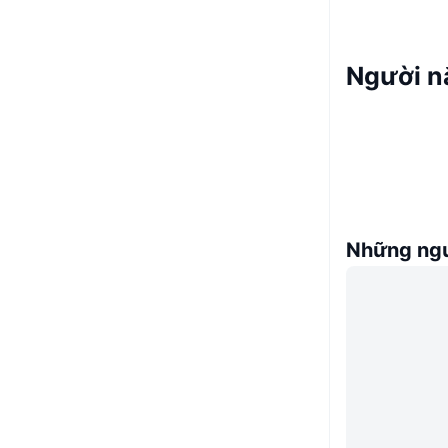
Người n
Những ngư