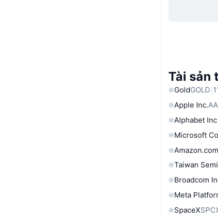
Tài sản 
Gold
GOLD
1
Apple Inc.
AA
Alphabet Inc
Microsoft C
Amazon.com
Taiwan Semi
Broadcom In
Meta Platfor
SpaceX
SPC