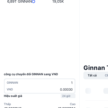
6,89T GINNAN
19,05K
Boost
Trang Web
Website
Mạng xã hội
Hợp đồng
GinNab...Mzps2f
2.7
Xếp hạng (CertiK)
solscan.io
Trình duyệt
Ví
UCID
Ginnan 
32524
công cụ chuyển đổi GINNAN sang VND
Tất cả
C
GINNAN
VND
Hiệu suất giá
24 giờ
Thấp
Cao