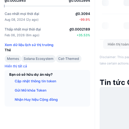
₫0.0002945
₫0.0002994
Cao nhất mọi thời đại
₫0.3094
Aug 08, 2024
(
2y ago
)
-99.9
%
Thấp nhất mọi thời đại
₫0.0002189
Feb 06, 2026
(
6m ago
)
+
35.53
%
Hiển thị toà
Xem dữ liệu lịch sử thị trường
Thẻ
Disclaimer: This pa
Memes
Solana Ecosystem
Cat-Themed
take certain actions
Hiển thị tất cả
Bạn có sở hữu dự án này?
Tin tức
Cập nhật thông tin token
Gửi Mở khóa Token
Nhận Huy hiệu Cộng đồng