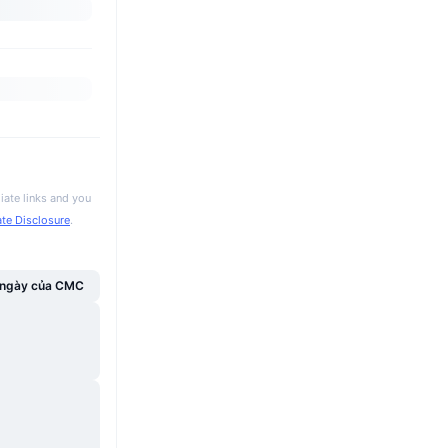
iate links and you
iate Disclosure
.
g ngày của CMC