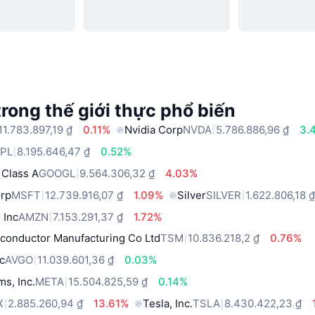
trong thế giới thực phổ biến
11.783.897,19 ₫
0.11%
Nvidia Corp
NVDA
5.786.886,96 ₫
3.
PL
8.195.646,47 ₫
0.52%
 Class A
GOOGL
9.564.306,32 ₫
4.03%
orp
MSFT
12.739.916,07 ₫
1.09%
Silver
SILVER
1.622.806,18 
 Inc
AMZN
7.153.291,37 ₫
1.72%
conductor Manufacturing Co Ltd
TSM
10.836.218,2 ₫
0.76%
c
AVGO
11.039.601,36 ₫
0.03%
ms, Inc.
META
15.504.825,59 ₫
0.14%
X
2.885.260,94 ₫
13.61%
Tesla, Inc.
TSLA
8.430.422,23 ₫