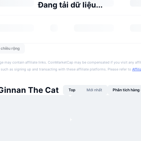
Đang tải dữ liệu...
n chiều rộng
ge may contain affiliate links. CoinMarketCap may be compensated if you visit any affil
 such as signing up and transacting with these affiliate platforms. Please refer to
Affil
 Ginnan The Cat
Top
Mới nhất
Phân tích hàn