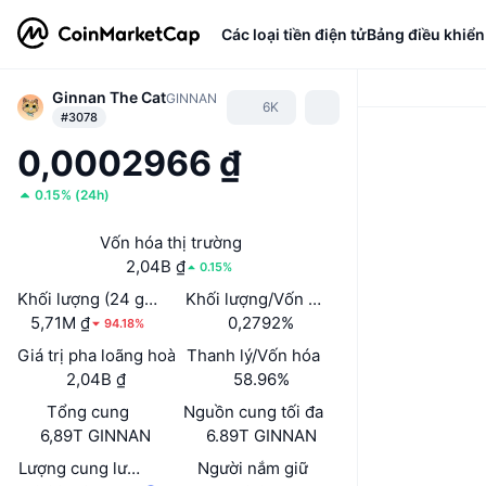
Các loại tiền điện tử
Bảng điều khiển
Ginnan The Cat
GINNAN
6K
#3078
0,0002966 ₫
0.15%
(
24h
)
Vốn hóa thị trường
2,04B ₫
0.15%
Khối lượng (24 giờ)
Khối lượng/Vốn hóa thị trường (24h)
5,71M ₫
0,2792%
94.18%
Giá trị pha loãng hoàn toàn (FDV)
Thanh lý/Vốn hóa
2,04B ₫
58.96%
Tổng cung
Nguồn cung tối đa
6,89T GINNAN
6.89T GINNAN
Lượng cung lưu hành
Người nắm giữ