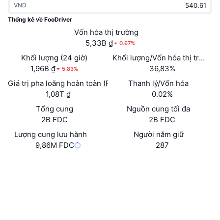
VND
Thịnh hành
Tiền điện tử ETF
Học hỏi
CMC Giao thức Ngữ cảnh Mô hình
Thống kê về FooDriver
Mới
Vốn hóa thị trường
Bitcoin ETF
x402
Tin tức
5,33B ₫
0.67%
Tiền mã hóa
Ethereum ETF
Khối lượng (24 giờ)
Khối lượng/Vốn hóa thị trường 
Academy
1,96B ₫
36,83%
5.83%
Chính trị
Giá trị pha loãng hoàn toàn (FDV)
Thanh lý/Vốn hóa
Phân tích kỹ thuật
Nghiên cứu
1,08T ₫
0.02%
Thể thao
Tổng cung
Nguồn cung tối đa
RSI
Video
2B FDC
2B FDC
Tài chính
MACD
Lượng cung lưu hành
Người nắm giữ
Bảng thuật ngữ
9,86M FDC
287
Công nghệ
Website
Whitepaper
Phái sinh
Chiến dịch
Trang Web
NFT
Tổng quan
Airdrop
Mạng xã hội
Số liệu thống kê NFT giá cao nhất
Thanh lý
Phần thưởng Kim cương
Hợp đồng
0x4044...A5b474