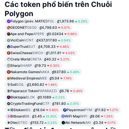
Các token phổ biến trên Chuỗi
Polygon
Polygon (prev. MATIC)
POL
₫1,973.99
0.26%
GEODNET
GEOD
₫4,798.63
5.07%
Ape and Pepe
APEPE
₫0.02434
0.96%
ViciCoin
VCNT
₫437,017.90
0.54%
SuperTrust
SUT
₫4,706.33
4.46%
SwissCheese
SWCH
₫1,011.91
4.03%
Creta World
CRETA
₫40.32
3.27%
Sharp
SHARP
₫19.73
0.30%
Nakamoto Games
NAKA
₫637.80
0.49%
Medieval Empires
MEE
₫5.04
7.74%
Soil
SOIL
₫2,690.82
1.48%
Paparazzi Token
PAPARAZZI
₫6.78
0.40%
Bloktopia
BLOK
₫0.1089
0.23%
CryptoTradingFund
CTF
₫781.80
2.01%
IBStoken
IBS
₫18.04
Playermon
PYM
₫11.62
0.60%
1.27%
Bitboard
BB
₫3.45
WiFi Map
WIFI
₫8.06
12.40%
1.26%
Dtec
DTEC
₫153.72
Aki Network
AKI
₫3.34
0.23%
0.17%