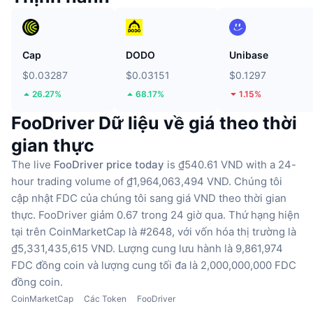
Cap
DODO
Unibase
$0.03287
$0.03151
$0.1297
26.27%
68.17%
1.15%
FooDriver Dữ liệu về giá theo thời
gian thực
The live
FooDriver price today
is ₫540.61 VND with a 24-
hour trading volume of ₫1,964,063,494 VND.
Chúng tôi
cập nhật FDC của chúng tôi sang giá VND theo thời gian
thực.
FooDriver giảm 0.67 trong 24 giờ qua.
Thứ hạng hiện
tại trên CoinMarketCap là #2648, với vốn hóa thị trường là
₫5,331,435,615 VND.
Lượng cung lưu hành là 9,861,974
FDC đồng coin
và lượng cung tối đa là 2,000,000,000 FDC
đồng coin.
CoinMarketCap
Các Token
FooDriver