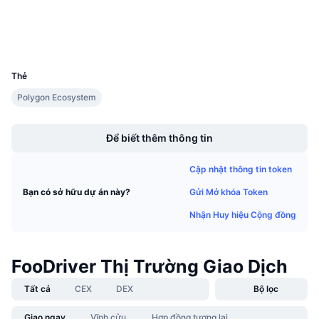
Sự kiện sắp tới
Trình duyệt
polygonscan.com
Tỷ lệ tài trợ
Học & Kiếm tiền
Ví
UCID
36508
Lịch
Thẻ
Polygon Ecosystem
Lịch ICO
Boost
Lịch Sự kiện
Để biết thêm thông tin
Cập nhật thông tin token
Gửi Mở khóa Token
Bạn có sở hữu dự án này?
Nhận Huy hiệu Cộng đồng
FooDriver Thị Trường Giao Dịch
Tất cả
CEX
DEX
Bộ lọc
Giao ngay
Vĩnh cửu
Hợp đồng tương lai