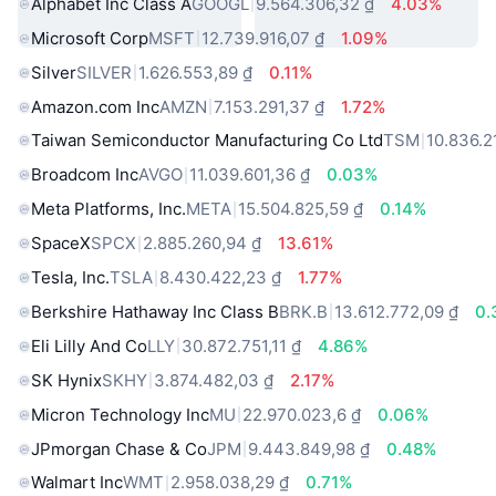
Alphabet Inc Class A
GOOGL
9.564.306,32 ₫
4.03%
Microsoft Corp
MSFT
12.739.916,07 ₫
1.09%
Silver
SILVER
1.626.553,89 ₫
0.11%
Amazon.com Inc
AMZN
7.153.291,37 ₫
1.72%
Taiwan Semiconductor Manufacturing Co Ltd
TSM
10.836.2
Broadcom Inc
AVGO
11.039.601,36 ₫
0.03%
Meta Platforms, Inc.
META
15.504.825,59 ₫
0.14%
SpaceX
SPCX
2.885.260,94 ₫
13.61%
Tesla, Inc.
TSLA
8.430.422,23 ₫
1.77%
Berkshire Hathaway Inc Class B
BRK.B
13.612.772,09 ₫
0.
Eli Lilly And Co
LLY
30.872.751,11 ₫
4.86%
SK Hynix
SKHY
3.874.482,03 ₫
2.17%
Micron Technology Inc
MU
22.970.023,6 ₫
0.06%
JPmorgan Chase & Co
JPM
9.443.849,98 ₫
0.48%
Walmart Inc
WMT
2.958.038,29 ₫
0.71%