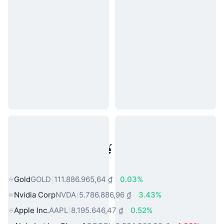
Tài sản trong thế giới thực phổ
biến
Gold
GOLD
111.886.965,64 ₫
0.03%
Nvidia Corp
NVDA
5.786.886,96 ₫
3.43%
Apple Inc.
AAPL
8.195.646,47 ₫
0.52%