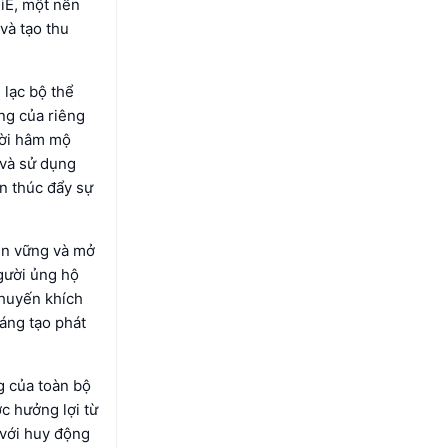
iE, một nền
và tạo thu
 lạc bộ thể
ng của riêng
ười hâm mộ
 và sử dụng
n thúc đẩy sự
ền vững và mở
gười ủng hộ
huyến khích
sáng tạo phát
g của toàn bộ
c hưởng lợi từ
 với huy động