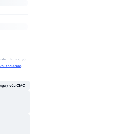
iate links and you
iate Disclosure
.
g ngày của CMC