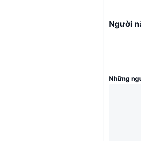
Người n
Những ngư