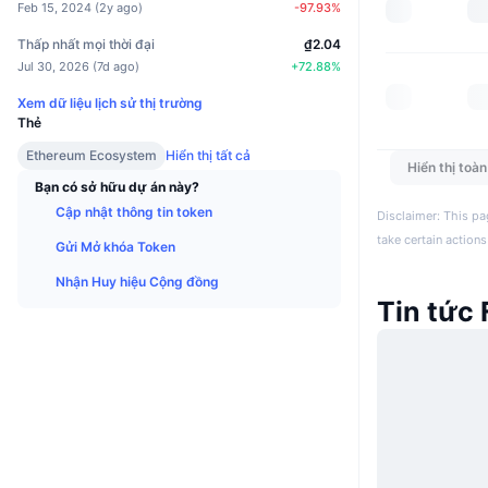
Feb 15, 2024
(
2y ago
)
-97.93
%
Thấp nhất mọi thời đại
₫2.04
Jul 30, 2026
(
7d ago
)
+
72.88
%
Xem dữ liệu lịch sử thị trường
Thẻ
Ethereum Ecosystem
Hiển thị tất cả
Hiển thị toà
Bạn có sở hữu dự án này?
Cập nhật thông tin token
Disclaimer: This pa
take certain actions
Gửi Mở khóa Token
Nhận Huy hiệu Cộng đồng
Tin tức