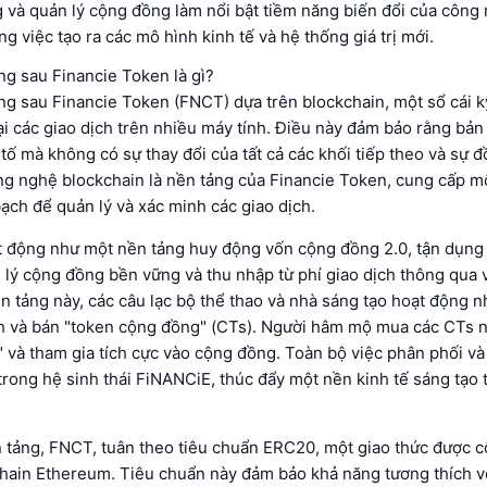
 và quản lý cộng đồng làm nổi bật tiềm năng biến đổi của công
ng việc tạo ra các mô hình kinh tế và hệ thống giá trị mới.
g sau Financie Token là gì?
g sau Financie Token (FNCT) dựa trên blockchain, một sổ cái kỹ
lại các giao dịch trên nhiều máy tính. Điều này đảm bảo rằng bản
i tố mà không có sự thay đổi của tất cả các khối tiếp theo và sự 
ng nghệ blockchain là nền tảng của Financie Token, cung cấp m
ạch để quản lý và xác minh các giao dịch.
 động như một nền tảng huy động vốn cộng đồng 2.0, tận dụng
lý cộng đồng bền vững và thu nhập từ phí giao dịch thông qua 
n tảng này, các câu lạc bộ thể thao và nhà sáng tạo hoạt động n
h và bán "token cộng đồng" (CTs). Người hâm mộ mua các CTs n
 và tham gia tích cực vào cộng đồng. Toàn bộ việc phân phối v
trong hệ sinh thái FiNANCiE, thúc đẩy một nền kinh tế sáng tạo t
 tảng, FNCT, tuân theo tiêu chuẩn ERC20, một giao thức được 
kchain Ethereum. Tiêu chuẩn này đảm bảo khả năng tương thích v