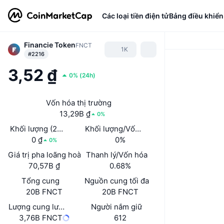
Các loại tiền điện tử
Bảng điều khiển
Financie Token
FNCT
1K
#2216
3,52 ₫
0%
(
24h
)
Vốn hóa thị trường
13,29B ₫
0%
Khối lượng (24 giờ)
Khối lượng/Vốn hóa thị trường (24h)
0 ₫
0%
0%
Giá trị pha loãng hoàn toàn (FDV)
Thanh lý/Vốn hóa
70,57B ₫
0.68%
Tổng cung
Nguồn cung tối đa
20B FNCT
20B FNCT
Lượng cung lưu hành
Người nắm giữ
3,76B FNCT
612