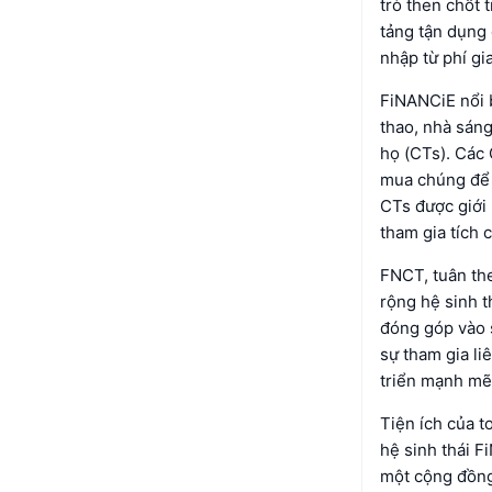
trò then chốt
tảng tận dụng
nhập từ phí gi
FiNANCiE nổi 
thao, nhà sáng
họ (CTs). Các
mua chúng để 
CTs được giới
tham gia tích 
FNCT, tuân th
rộng hệ sinh 
đóng góp vào 
sự tham gia li
triển mạnh mẽ
Tiện ích của t
hệ sinh thái F
một cộng đồng 