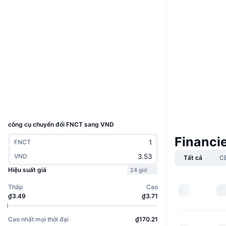
Website
Whitepaper
Trang Web
Mạng xã hội
Hợp đồng
0x8Af7...FE80e1
etherscan.io
Trình duyệt
Ví
UCID
26217
công cụ chuyển đổi FNCT sang VND
Financi
FNCT
VND
Tất cả
C
Hiệu suất giá
24 giờ
Thấp
Cao
₫3.49
₫3.71
Cao nhất mọi thời đại
₫170.21