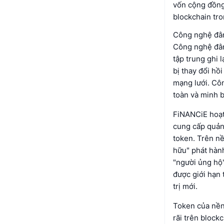
vốn cộng đồng
blockchain tro
Công nghệ đằn
Công nghệ đằn
tập trung ghi 
bị thay đổi hồ
mạng lưới. Cô
toàn và minh b
FiNANCiE hoạt
cung cấp quản 
token. Trên nề
hữu" phát hàn
"người ủng hộ"
được giới hạn 
trị mới.
Token của nền
rãi trên bloc