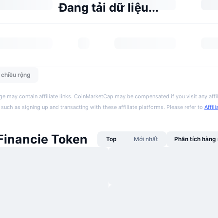
Đang tải dữ liệu...
n chiều rộng
ge may contain affiliate links. CoinMarketCap may be compensated if you visit any affil
 such as signing up and transacting with these affiliate platforms. Please refer to
Affil
 Financie Token
Top
Mới nhất
Phân tích hàn