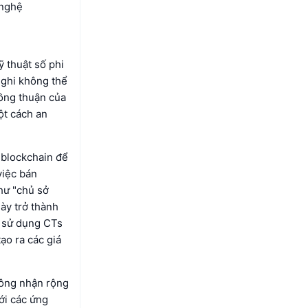
 nghệ
 thuật số phi
 ghi không thể
đồng thuận của
ột cách an
 blockchain để
việc bán
hư "chủ sở
ày trở thành
à sử dụng CTs
ạo ra các giá
công nhận rộng
ới các ứng