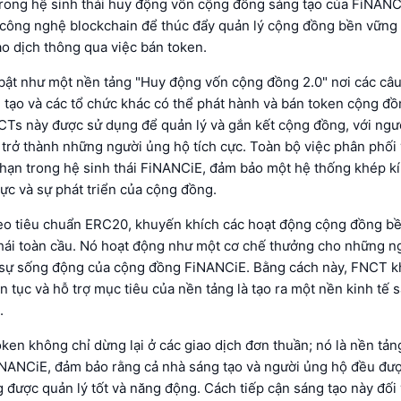
 trong hệ sinh thái huy động vốn cộng đồng sáng tạo của FiNANC
 công nghệ blockchain để thúc đẩy quản lý cộng đồng bền vững 
ao dịch thông qua việc bán token.
bật như một nền tảng "Huy động vốn cộng đồng 2.0" nơi các câu
 tạo và các tổ chức khác có thể phát hành và bán token cộng đồ
 CTs này được sử dụng để quản lý và gắn kết cộng đồng, với ng
trở thành những người ủng hộ tích cực. Toàn bộ việc phân phối
 hạn trong hệ sinh thái FiNANCiE, đảm bảo một hệ thống khép kí
cực và sự phát triển của cộng đồng.
eo tiêu chuẩn ERC20, khuyến khích các hoạt động cộng đồng b
thái toàn cầu. Nó hoạt động như một cơ chế thưởng cho những n
sự sống động của cộng đồng FiNANCiE. Bằng cách này, FNCT k
ên tục và hỗ trợ mục tiêu của nền tảng là tạo ra một nền kinh tế 
.
oken không chỉ dừng lại ở các giao dịch đơn thuần; nó là nền tản
iNANCiE, đảm bảo rằng cả nhà sáng tạo và người ủng hộ đều đượ
được quản lý tốt và năng động. Cách tiếp cận sáng tạo này đối